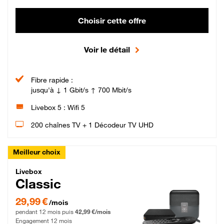
Choisir cette offre
Voir le détail
Fibre rapide :
jusqu'à ↓ 1 Gbit/s ↑ 700 Mbit/s
Livebox 5 : Wifi 5
200 chaînes TV + 1 Décodeur TV UHD
Meilleur choix
Livebox Classic Fibre
Livebox
Classic
29,99 € par mois pendant 12 mois puis 42,99 € par mois, Engagement 12 moi
29,99 €
/mois
pendant 12 mois puis
42,99 €/mois
Engagement 12 mois