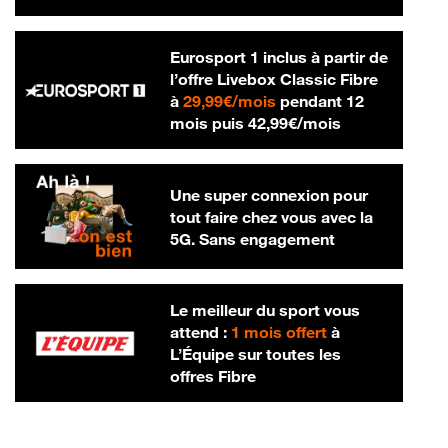
Eurosport 1 inclus à partir de
l’offre Livebox Classic Fibre
29,99 € par mois
à
29,99€/mois
pendant 12
42,99 € par m
mois puis
42,99€/mois
Une super connexion pour
tout faire chez vous avec la
5G. Sans engagement
Le meilleur du sport vous
attend :
1 mois offert
à
L’Équipe sur toutes les
offres Fibre