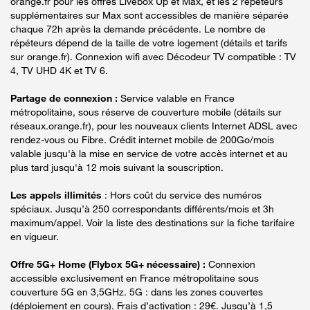
orange.fr pour les offres Livebox Up et Max, et les 2 répéteurs
supplémentaires sur Max sont accessibles de manière séparée
chaque 72h après la demande précédente. Le nombre de
répéteurs dépend de la taille de votre logement (détails et tarifs
sur orange.fr). Connexion wifi avec Décodeur TV compatible : TV
4, TV UHD 4K et TV 6.
Partage de connexion :
Service valable en France
métropolitaine, sous réserve de couverture mobile (détails sur
réseaux.orange.fr), pour les nouveaux clients Internet ADSL avec
rendez-vous ou Fibre. Crédit internet mobile de 200Go/mois
valable jusqu'à la mise en service de votre accès internet et au
plus tard jusqu'à 12 mois suivant la souscription.
Les appels illimités
: Hors coût du service des numéros
spéciaux. Jusqu’à 250 correspondants différents/mois et 3h
maximum/appel. Voir la liste des destinations sur la fiche tarifaire
en vigueur.
Offre 5G+ Home (Flybox 5G+ nécessaire) :
Connexion
accessible exclusivement en France métropolitaine sous
couverture 5G en 3,5GHz. 5G : dans les zones couvertes
(déploiement en cours). Frais d’activation : 29€. Jusqu’à 1,5