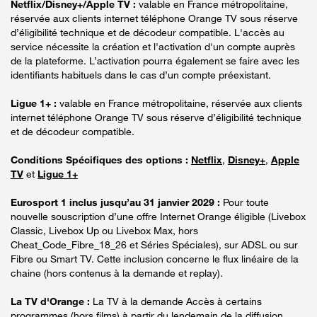
Netflix/Disney+/Apple TV :
valable en France métropolitaine,
réservée aux clients internet téléphone Orange TV sous réserve
d’éligibilité technique et de décodeur compatible. L'accès au
service nécessite la création et l'activation d'un compte auprès
de la plateforme. L’activation pourra également se faire avec les
identifiants habituels dans le cas d’un compte préexistant.
Ligue 1+ :
valable en France métropolitaine, réservée aux clients
internet téléphone Orange TV sous réserve d’éligibilité technique
et de décodeur compatible.
Conditions Spécifiques des options :
Netflix
,
Disney+
,
Apple
TV
et
Ligue 1+
Eurosport 1 inclus jusqu’au 31 janvier 2029 :
Pour toute
nouvelle souscription d’une offre Internet Orange éligible (Livebox
Classic, Livebox Up ou Livebox Max, hors
Cheat_Code_Fibre_18_26 et Séries Spéciales), sur ADSL ou sur
Fibre ou Smart TV. Cette inclusion concerne le flux linéaire de la
chaine (hors contenus à la demande et replay).
La TV d'Orange :
La TV à la demande Accès à certains
programmes (hors films) à partir du lendemain de la diffusion