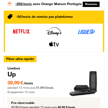
-20€/mois
avec Orange Maison Protégée
Nouveau
-5€/mois de remise par plateforme
Fibre ultra rapide
Livebox Up Fibre
Livebox
Up
39,99 € par mois pendant 12 mois puis 51,99 € par mois, Engagement 12 moi
39,99 €
/mois
pendant 12 mois puis
51,99 €/mois
Engagement 12 mois
Prix client mobile
39,99 €/mois
pendant 12 mois puis
46,99 €/mois