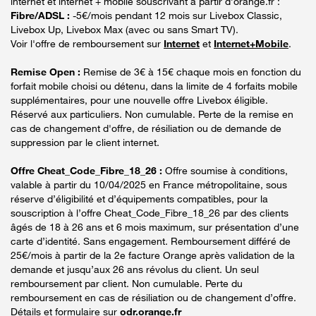
internet et internet + mobile souscrivant à partir d’orange.fr :
Fibre/ADSL :
-5€/mois pendant 12 mois sur Livebox Classic,
Livebox Up, Livebox Max (avec ou sans Smart TV).
Voir l'offre de remboursement sur
Internet
et
Internet+Mobile
.
Remise Open :
Remise de 3€ à 15€ chaque mois en fonction du
forfait mobile choisi ou détenu, dans la limite de 4 forfaits mobile
supplémentaires, pour une nouvelle offre Livebox éligible.
Réservé aux particuliers. Non cumulable. Perte de la remise en
cas de changement d'offre, de résiliation ou de demande de
suppression par le client internet.
Offre Cheat_Code_Fibre_18_26 :
Offre soumise à conditions,
valable à partir du 10/04/2025 en France métropolitaine, sous
réserve d’éligibilité et d’équipements compatibles, pour la
souscription à l’offre Cheat_Code_Fibre_18_26 par des clients
âgés de 18 à 26 ans et 6 mois maximum, sur présentation d’une
carte d’identité. Sans engagement. Remboursement différé de
25€/mois à partir de la 2e facture Orange après validation de la
demande et jusqu’aux 26 ans révolus du client. Un seul
remboursement par client. Non cumulable. Perte du
remboursement en cas de résiliation ou de changement d’offre.
Détails et formulaire sur
odr.orange.fr