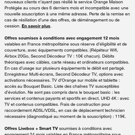
nouveaux clients n’ayant pas résilié le service Orange Maison
Protégée au cours des 6 derniers mois et incompatible avec une
nouvelle souscription à une même adresse. Perte de la remise en
cas de résiliation d’une des offres, de déménagement ou de
cession.
En savoir plus
.
Offres soumises à conditions avec engagement 12 mois
valables en France métropolitaine sous réserve d’éligibilité et de
couverture, avec équipements compatibles. (Répéteur Wifi,
Airbox 20Go, Second Décodeur TV : 10€ chacun). Débits
théoriques avec câbles, carte réseau et ordinateurs compatibles.
En cas d’usage sur plusieurs équipements le débit est partagé.
Enregistreur Multi-écrans, Second Décodeur TV, options avec
activations nécessaires. TV d’Orange sur mobile et tablette :
accès au Bouquet Basic. Liste des chaînes TV susceptibles
d’évolution. Ne sont pas compris dans le bouquet basic : les
services et contenus payants et sportifs en direct. UHD 4K : avec
TV et contenus compatibles. Frais de construction pour
raccordement ADSL/VDSL, en cas de déplacement technicien
nécessaire (diagnostiqué au moment de la souscription) : 119€.
Offres Livebox + Smart TV
soumises à conditions avec
engagement 24 mois valables en France métropolitaine sous