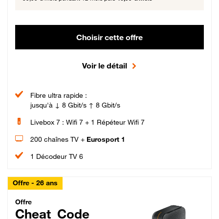
Choisir cette offre
Voir le détail
Fibre ultra rapide :
jusqu'à ↓ 8 Gbit/s ↑ 8 Gbit/s
Livebox 7 : Wifi 7 + 1 Répéteur Wifi 7
200 chaînes TV +
Eurosport 1
1 Décodeur TV 6
Offre - 26 ans
Cheat_Code Fibre_18_26
Offre
Cheat_Code