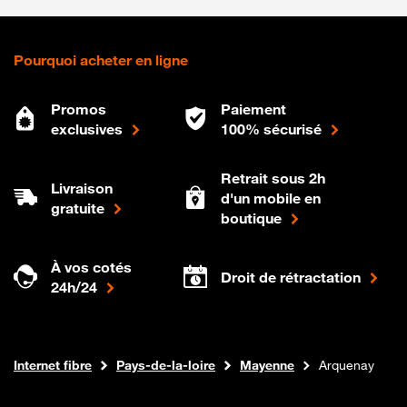
Pourquoi acheter en ligne
Promos
Paiement
exclusives
100% sécurisé
Retrait sous 2h
Livraison
d'un mobile en
gratuite
boutique
À vos cotés
Droit de rétractation
24h/24
Boutique Orange
Internet fibre
Pays-de-la-loire
Mayenne
Arquenay