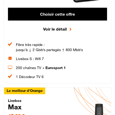
Choisir cette offre
Voir le détail
Fibre très rapide :
jusqu'à ↓ 2 Gbit/s partagés ↑ 800 Mbit/s
Livebox S : Wifi 7
200 chaînes TV +
Eurosport 1
1 Décodeur TV 6
Le meilleur d'Orange
Livebox Max Fibre
Livebox
Max
47,99 € par mois pendant 12 mois puis 57,99 € par mois, Engagement 12 moi