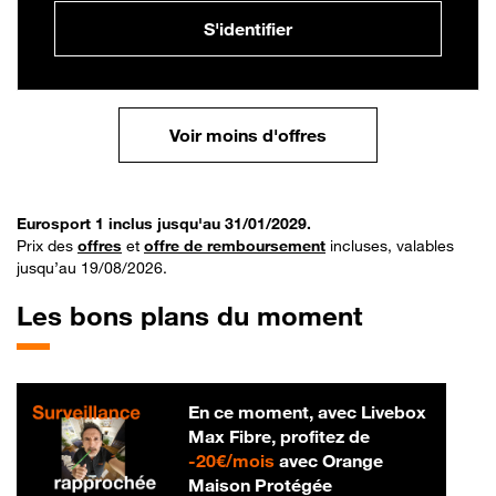
S'identifier
Voir moins d'offres
Eurosport 1 inclus jusqu'au 31/01/2029.
Prix des
offres
et
offre de remboursement
incluses, valables
jusqu’au 19/08/2026.
Les bons plans du moment
En ce moment, avec Livebox
Max Fibre, profitez de
20 € par mois
-
20€/mois
avec Orange
Maison Protégée