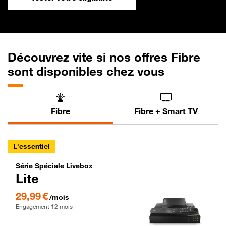
Découvrez vite si nos offres Fibre
sont disponibles chez vous
Fibre
Fibre + Smart TV
L'essentiel
Série Spéciale Livebox Lite Fibre
Série Spéciale Livebox
Lite
29,99 € par mois , Engagement 12 mois
29,99 €
/mois
Engagement 12 mois