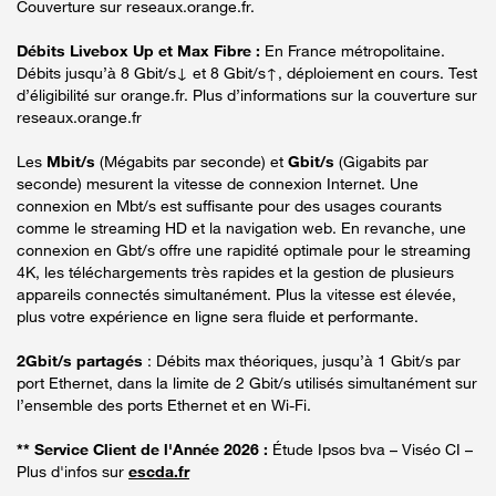
Couverture sur reseaux.orange.fr.
Débits Livebox Up et Max Fibre :
En France métropolitaine.
Débits jusqu’à 8 Gbit/s↓ et 8 Gbit/s↑, déploiement en cours. Test
d’éligibilité sur orange.fr. Plus d’informations sur la couverture sur
reseaux.orange.fr
Les
Mbit/s
(Mégabits par seconde) et
Gbit/s
(Gigabits par
seconde) mesurent la vitesse de connexion Internet. Une
connexion en Mbt/s est suffisante pour des usages courants
comme le streaming HD et la navigation web. En revanche, une
connexion en Gbt/s offre une rapidité optimale pour le streaming
4K, les téléchargements très rapides et la gestion de plusieurs
appareils connectés simultanément. Plus la vitesse est élevée,
plus votre expérience en ligne sera fluide et performante.
2Gbit/s partagés
: Débits max théoriques, jusqu’à 1 Gbit/s par
port Ethernet, dans la limite de 2 Gbit/s utilisés simultanément sur
l’ensemble des ports Ethernet et en Wi-Fi.
** Service Client de l'Année 2026 :
Étude Ipsos bva – Viséo CI –
Plus d'infos sur
escda.fr