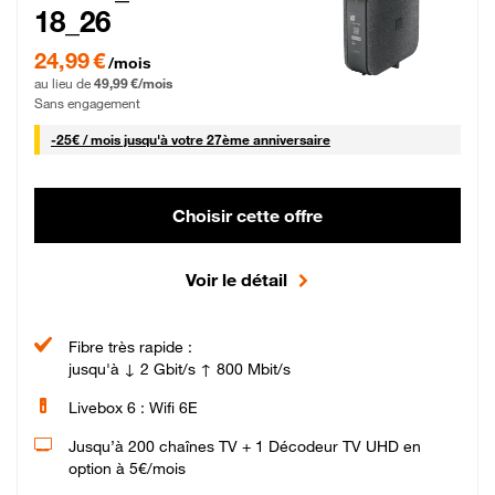
18_26
24,99 € par mois pendant 0 mois puis 49,99 € par mois, Sans engagement
24,99 €
/mois
au lieu de
49,99 €/mois
Sans engagement
25 € par mois
-
25€ / mois
jusqu'à votre 27ème anniversaire
Choisir cette offre
Voir le détail
Fibre très rapide :
jusqu'à ↓ 2 Gbit/s ↑ 800 Mbit/s
Livebox 6 : Wifi 6E
Jusqu’à 200 chaînes TV + 1 Décodeur TV UHD en
option à 5€/mois