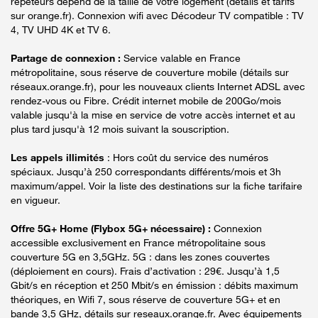
répéteurs dépend de la taille de votre logement (détails et tarifs
sur orange.fr). Connexion wifi avec Décodeur TV compatible : TV
4, TV UHD 4K et TV 6.
Partage de connexion :
Service valable en France
métropolitaine, sous réserve de couverture mobile (détails sur
réseaux.orange.fr), pour les nouveaux clients Internet ADSL avec
rendez-vous ou Fibre. Crédit internet mobile de 200Go/mois
valable jusqu'à la mise en service de votre accès internet et au
plus tard jusqu'à 12 mois suivant la souscription.
Les appels illimités
: Hors coût du service des numéros
spéciaux. Jusqu’à 250 correspondants différents/mois et 3h
maximum/appel. Voir la liste des destinations sur la fiche tarifaire
en vigueur.
Offre 5G+ Home (Flybox 5G+ nécessaire) :
Connexion
accessible exclusivement en France métropolitaine sous
couverture 5G en 3,5GHz. 5G : dans les zones couvertes
(déploiement en cours). Frais d’activation : 29€. Jusqu’à 1,5
Gbit/s en réception et 250 Mbit/s en émission : débits maximum
théoriques, en Wifi 7, sous réserve de couverture 5G+ et en
bande 3,5 GHz, détails sur reseaux.orange.fr. Avec équipements