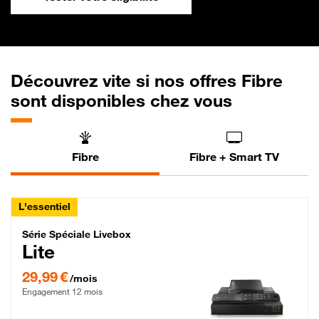
Découvrez vite si nos offres Fibre
sont disponibles chez vous
Fibre
Fibre + Smart TV
L'essentiel
Série Spéciale Livebox Lite Fibre
Série Spéciale Livebox
Lite
29,99 € par mois , Engagement 12 mois
29,99 €
/mois
Engagement 12 mois