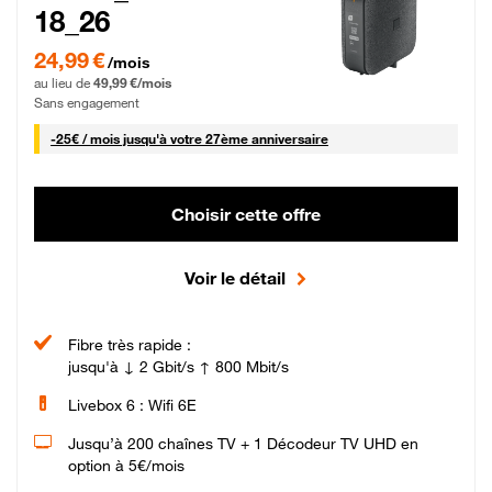
18_26
24,99 € par mois pendant 0 mois puis 49,99 € par mois, Sans engagement
24,99 €
/mois
au lieu de
49,99 €/mois
Sans engagement
25 € par mois
-
25€ / mois
jusqu'à votre 27ème anniversaire
Choisir cette offre
Voir le détail
Fibre très rapide :
jusqu'à ↓ 2 Gbit/s ↑ 800 Mbit/s
Livebox 6 : Wifi 6E
Jusqu’à 200 chaînes TV + 1 Décodeur TV UHD en
option à 5€/mois