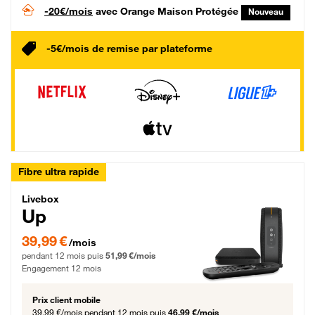
-20€/mois
avec Orange Maison Protégée
Nouveau
-5€/mois de remise par plateforme
Fibre ultra rapide
Livebox Up Fibre
Livebox
Up
39,99 € par mois pendant 12 mois puis 51,99 € par mois, Engagement 12 moi
39,99 €
/mois
pendant 12 mois puis
51,99 €/mois
Engagement 12 mois
Prix client mobile
39,99 €/mois
pendant 12 mois puis
46,99 €/mois