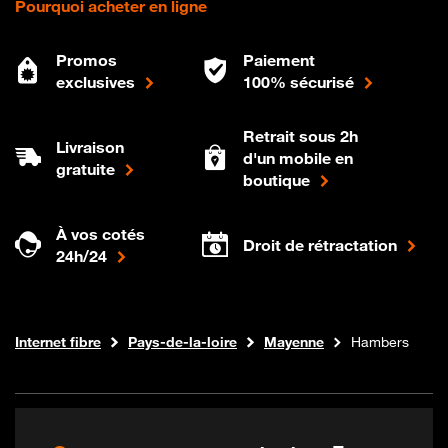
Pourquoi acheter en ligne
Promos
Paiement
exclusives
100% sécurisé
Retrait sous 2h
Livraison
d'un mobile en
gratuite
boutique
À vos cotés
Droit de rétractation
24h/24
Boutique Orange
Internet fibre
Pays-de-la-loire
Mayenne
Hambers