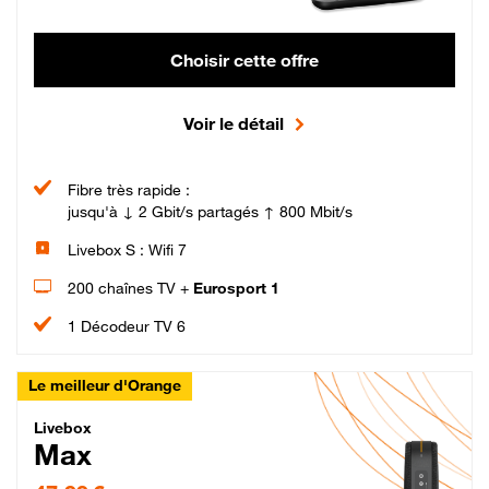
Choisir cette offre
Voir le détail
Fibre très rapide :
jusqu'à ↓ 2 Gbit/s partagés ↑ 800 Mbit/s
Livebox S : Wifi 7
200 chaînes TV +
Eurosport 1
1 Décodeur TV 6
Le meilleur d'Orange
Livebox Max Fibre
Livebox
Max
47,99 € par mois pendant 12 mois puis 57,99 € par mois, Engagement 12 moi