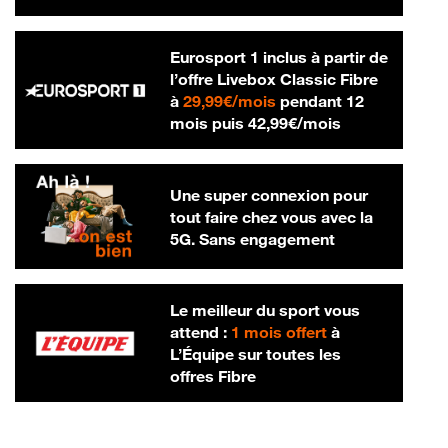
Eurosport 1 inclus à partir de
l’offre Livebox Classic Fibre
29,99 € par mois
à
29,99€/mois
pendant 12
42,99 € par m
mois puis
42,99€/mois
Une super connexion pour
tout faire chez vous avec la
5G. Sans engagement
Le meilleur du sport vous
attend :
1 mois offert
à
L’Équipe sur toutes les
offres Fibre