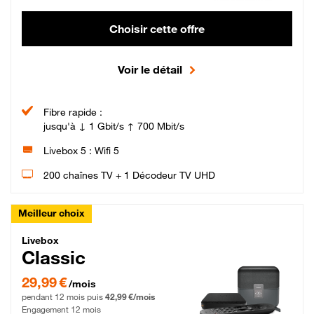
Choisir cette offre
Voir le détail
Fibre rapide :
jusqu'à ↓ 1 Gbit/s ↑ 700 Mbit/s
Livebox 5 : Wifi 5
200 chaînes TV + 1 Décodeur TV UHD
Meilleur choix
Livebox Classic Fibre
Livebox
Classic
29,99 € par mois pendant 12 mois puis 42,99 € par mois, Engagement 12 moi
29,99 €
/mois
pendant 12 mois puis
42,99 €/mois
Engagement 12 mois