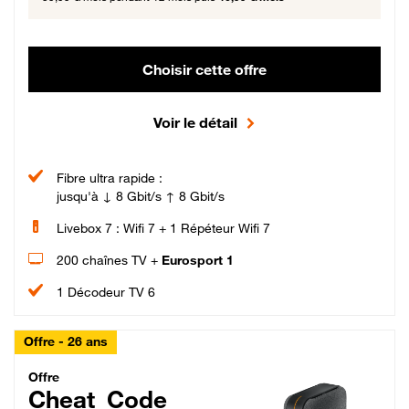
Choisir cette offre
Voir le détail
Fibre ultra rapide :
jusqu'à ↓ 8 Gbit/s ↑ 8 Gbit/s
Livebox 7 : Wifi 7 + 1 Répéteur Wifi 7
200 chaînes TV +
Eurosport 1
1 Décodeur TV 6
Offre - 26 ans
Cheat_Code Fibre_18_26
Offre
Cheat_Code