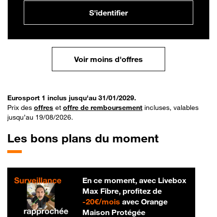
S'identifier
Voir moins d'offres
Eurosport 1 inclus jusqu'au 31/01/2029.
Prix des
offres
et
offre de remboursement
incluses, valables
jusqu’au 19/08/2026.
Les bons plans du moment
En ce moment, avec Livebox
Max Fibre, profitez de
20 € par mois
-
20€/mois
avec Orange
Maison Protégée