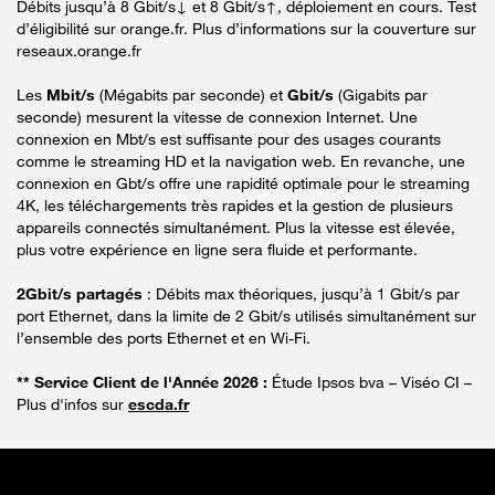
Débits jusqu’à 8 Gbit/s↓ et 8 Gbit/s↑, déploiement en cours. Test
d’éligibilité sur orange.fr. Plus d’informations sur la couverture sur
reseaux.orange.fr
Les
Mbit/s
(Mégabits par seconde) et
Gbit/s
(Gigabits par
seconde) mesurent la vitesse de connexion Internet. Une
connexion en Mbt/s est suffisante pour des usages courants
comme le streaming HD et la navigation web. En revanche, une
connexion en Gbt/s offre une rapidité optimale pour le streaming
4K, les téléchargements très rapides et la gestion de plusieurs
appareils connectés simultanément. Plus la vitesse est élevée,
plus votre expérience en ligne sera fluide et performante.
2Gbit/s partagés
: Débits max théoriques, jusqu’à 1 Gbit/s par
port Ethernet, dans la limite de 2 Gbit/s utilisés simultanément sur
l’ensemble des ports Ethernet et en Wi-Fi.
** Service Client de l'Année 2026 :
Étude Ipsos bva – Viséo CI –
Plus d'infos sur
escda.fr