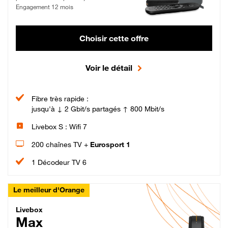
Engagement 12 mois
Choisir cette offre
Voir le détail
Fibre très rapide :
jusqu'à ↓ 2 Gbit/s partagés ↑ 800 Mbit/s
Livebox S : Wifi 7
200 chaînes TV +
Eurosport 1
1 Décodeur TV 6
Le meilleur d'Orange
Livebox Max Fibre
Livebox
Max