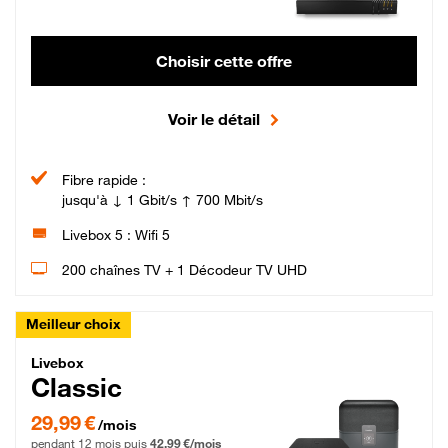
Choisir cette offre
Voir le détail
Fibre rapide :
jusqu'à ↓ 1 Gbit/s ↑ 700 Mbit/s
Livebox 5 : Wifi 5
200 chaînes TV + 1 Décodeur TV UHD
Meilleur choix
Livebox Classic Fibre
Livebox
Classic
29,99 € par mois pendant 12 mois puis 42,99 € par mois, Engagement 12 moi
29,99 €
/mois
pendant 12 mois puis
42,99 €/mois