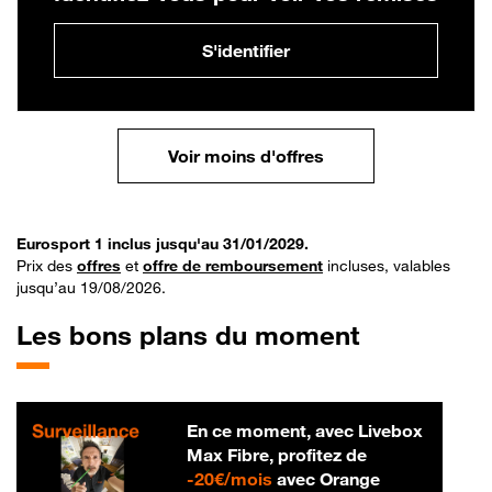
S'identifier
Voir moins d'offres
Eurosport 1 inclus jusqu'au 31/01/2029.
Prix des
offres
et
offre de remboursement
incluses, valables
jusqu’au 19/08/2026.
Les bons plans du moment
En ce moment, avec Livebox
Max Fibre, profitez de
20 € par mois
-
20€/mois
avec Orange