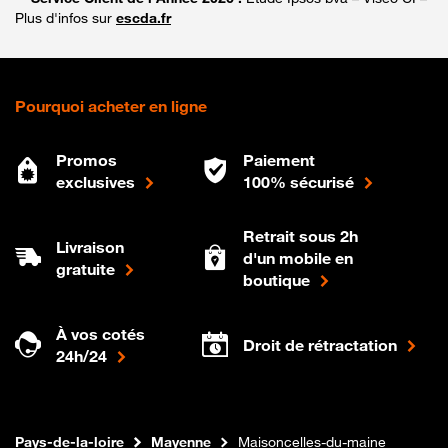
Plus d'infos sur
escda.fr
Pourquoi acheter en ligne
Promos
Paiement
exclusives
100% sécurisé
Retrait sous 2h
Livraison
d'un mobile en
gratuite
boutique
À vos cotés
Droit de rétractation
24h/24
Internet fibre
Boutique Orange
Pays-de-la-loire
Mayenne
Maisoncelles-du-maine