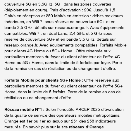
couverture 5G en 3,5GHz. 5G : dans les zones couvertes
(déploiement en cours). Frais d’activation : 29€. Jusqu’à 1,5
Gbit/s en réception et 250 Mbit/s en émission : débits maximum
théoriques, en Wifi 7, sous réserve de couverture 5G+ et en
bande 3,5 GHz, détails sur reseaux.orange.fr. Avec équipements
compatibles. Wifi 7 : en dual band, 2,4 GHz et 5 GHz sous
réserve de couverture 5G+ et en bande 3,5 GHz, détails sur
reseaux.orange.fr. Avec équipements compatibles. Forfaits Mobile
pour clients 4G Home ou 5G+ Home : Offre réservée aux
particuliers membres du foyer du client détenteur de l'offre 4G
Home ou 5G+ Home, dans la limite de 5 forfaits par foyer. Perte
de la remise en cas de résiliation ou de changement d’offre.
Forfaits Mobile pour clients 5G+ Home
: Offre réservée aux
particuliers membres du foyer du client détenteur de l'offre 5G+
Home, dans la limite de 5 forfaits. Perte de la remise en cas de
résiliation ou de changement d’offre.
Réseau mobile N°1 :
Selon l’enquête ARCEP 2025 d’évaluation
de la qualité de service des opérateurs mobiles métropolitains,
Orange est 1er ou 1er ex æquo sur 251 des 258 indicateurs
mesurés. En savoir plus sur le site
réseaux d'Orange