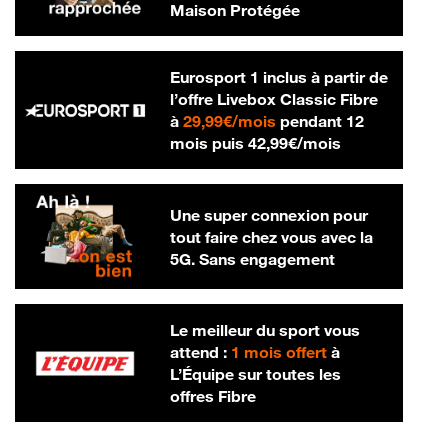
Maison Protégée
Eurosport 1 inclus à partir de
l’offre Livebox Classic Fibre
29,99 € par mois
à
29,99€/mois
pendant 12
42,99 € par m
mois puis
42,99€/mois
Une super connexion pour
tout faire chez vous avec la
5G. Sans engagement
Le meilleur du sport vous
attend :
1 mois offert
à
L’Équipe sur toutes les
offres Fibre