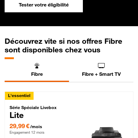
Tester votre éligibilité
Découvrez vite si nos offres Fibre
sont disponibles chez vous
Fibre
Fibre + Smart TV
L'essentiel
Série Spéciale Livebox Lite Fibre
Série Spéciale Livebox
Lite
29,99 € par mois , Engagement 12 mois
29,99 €
/mois
Engagement 12 mois