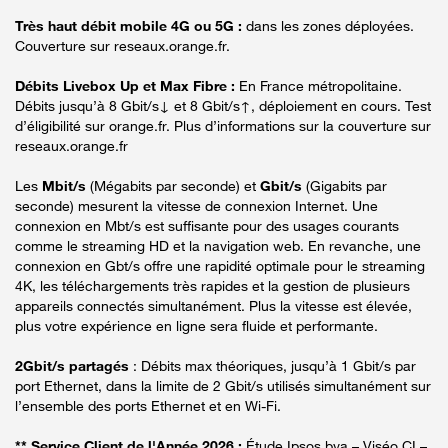
Très haut débit mobile 4G ou 5G :
dans les zones déployées.
Couverture sur reseaux.orange.fr.
Débits Livebox Up et Max Fibre :
En France métropolitaine.
Débits jusqu’à 8 Gbit/s↓ et 8 Gbit/s↑, déploiement en cours. Test
d’éligibilité sur orange.fr. Plus d’informations sur la couverture sur
reseaux.orange.fr
Les
Mbit/s
(Mégabits par seconde) et
Gbit/s
(Gigabits par
seconde) mesurent la vitesse de connexion Internet. Une
connexion en Mbt/s est suffisante pour des usages courants
comme le streaming HD et la navigation web. En revanche, une
connexion en Gbt/s offre une rapidité optimale pour le streaming
4K, les téléchargements très rapides et la gestion de plusieurs
appareils connectés simultanément. Plus la vitesse est élevée,
plus votre expérience en ligne sera fluide et performante.
2Gbit/s partagés
: Débits max théoriques, jusqu’à 1 Gbit/s par
port Ethernet, dans la limite de 2 Gbit/s utilisés simultanément sur
l’ensemble des ports Ethernet et en Wi-Fi.
** Service Client de l'Année 2026 :
Étude Ipsos bva – Viséo CI –