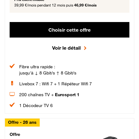
39,99 €/mois
pendant 12 mois puis
46,99 €/mois
Choisir cette offre
Voir le détail
Fibre ultra rapide :
jusqu'à ↓ 8 Gbit/s ↑ 8 Gbit/s
Livebox 7 : Wifi 7 + 1 Répéteur Wifi 7
200 chaînes TV +
Eurosport 1
1 Décodeur TV 6
Offre - 26 ans
Cheat_Code Fibre_18_26
Offre