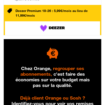
Deezer Premium 18-26 : 5,99€/mois au lieu de
11,99€/mois
Chez Orange,
regrouper ses
abonnements,
c'est faire des
économies sur votre budget mais
pas sur la qualité.
Déjà client Orange ou Sosh ?
Identifiez-vous pour voir vos remises