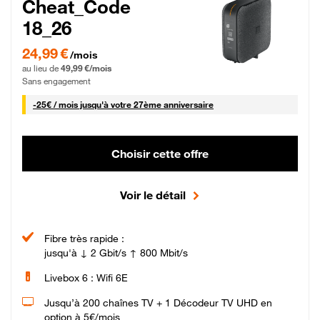
Cheat_Code
18_26
24,99 € par mois pendant 0 mois puis 49,99 € par mois, Sans engagement
24,99 €
/mois
au lieu de
49,99 €/mois
Sans engagement
25 € par mois
-
25€ / mois
jusqu'à votre 27ème anniversaire
Choisir cette offre
Voir le détail
Fibre très rapide :
jusqu'à ↓ 2 Gbit/s ↑ 800 Mbit/s
Livebox 6 : Wifi 6E
Jusqu’à 200 chaînes TV + 1 Décodeur TV UHD en
option à 5€/mois