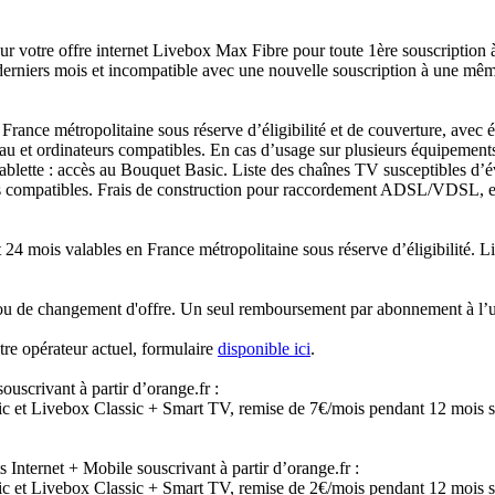
sur votre offre internet Livebox Max Fibre pour toute 1ère souscriptio
erniers mois et incompatible avec une nouvelle souscription à une même 
 France métropolitaine sous réserve d’éligibilité et de couverture, av
au et ordinateurs compatibles. En cas d’usage sur plusieurs équipements
blette : accès au Bouquet Basic. Liste des chaînes TV susceptibles d’év
us compatibles. Frais de construction pour raccordement ADSL/VDSL, e
 mois valables en France métropolitaine sous réserve d’éligibilité. Liv
 ou de changement d'offre. Un seul remboursement par abonnement à l’un
otre opérateur actuel, formulaire
disponible ici
.
ouscrivant à partir d’orange.fr :
ic et Livebox Classic + Smart TV, remise de 7€/mois pendant 12 mois
 Internet + Mobile souscrivant à partir d’orange.fr :
ic et Livebox Classic + Smart TV, remise de 2€/mois pendant 12 mois