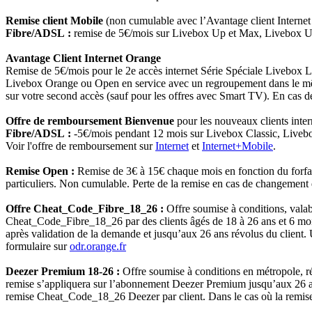
Remise client Mobile
(non cumulable avec l’Avantage client Internet 
Fibre/ADSL :
remise de 5€/mois sur Livebox Up et Max, Livebox 
Avantage Client Internet Orange
Remise de 5€/mois pour le 2e accès internet Série Spéciale Livebox Li
Livebox Orange ou Open en service avec un regroupement dans le même
sur votre second accès (sauf pour les offres avec Smart TV). En cas de 
Offre de remboursement Bienvenue
pour les nouveaux clients intern
Fibre/ADSL :
-5€/mois pendant 12 mois sur Livebox Classic, Live
Voir l'offre de remboursement sur
Internet
et
Internet+Mobile
.
Remise Open :
Remise de 3€ à 15€ chaque mois en fonction du forfait
particuliers. Non cumulable. Perte de la remise en cas de changement d'
Offre Cheat_Code_Fibre_18_26 :
Offre soumise à conditions, valab
Cheat_Code_Fibre_18_26 par des clients âgés de 18 à 26 ans et 6 moi
après validation de la demande et jusqu’aux 26 ans révolus du client.
formulaire sur
odr.orange.fr
Deezer Premium 18-26 :
Offre soumise à conditions en métropole, r
remise s’appliquera sur l’abonnement Deezer Premium jusqu’aux 26 ans 
remise Cheat_Code_18_26 Deezer par client. Dans le cas où la remise 