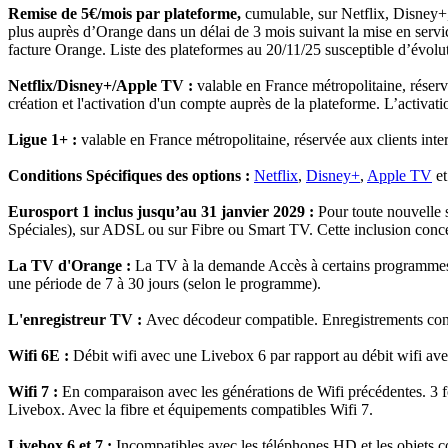
Remise de 5€/mois par plateforme,
cumulable, sur Netflix, Disney+
plus auprès d’Orange dans un délai de 3 mois suivant la mise en serv
facture Orange. Liste des plateformes au 20/11/25 susceptible d’évolutio
Netflix/Disney+/Apple TV :
valable en France métropolitaine, réserv
création et l'activation d'un compte auprès de la plateforme. L’activati
Ligue 1+ :
valable en France métropolitaine, réservée aux clients int
Conditions Spécifiques des options :
Netflix
,
Disney+
,
Apple TV
e
Eurosport 1 inclus jusqu’au 31 janvier 2029 :
Pour toute nouvelle 
Spéciales), sur ADSL ou sur Fibre ou Smart TV. Cette inclusion concer
La TV d'Orange :
La TV à la demande Accès à certains programmes (h
une période de 7 à 30 jours (selon le programme).
L'enregistreur TV :
Avec décodeur compatible. Enregistrements con
Wifi 6E :
Débit wifi avec une Livebox 6 par rapport au débit wifi av
Wifi 7 :
En comparaison avec les générations de Wifi précédentes. 3 f
Livebox. Avec la fibre et équipements compatibles Wifi 7.
Livebox 6 et 7 :
Incompatibles avec les téléphones HD et les objets co