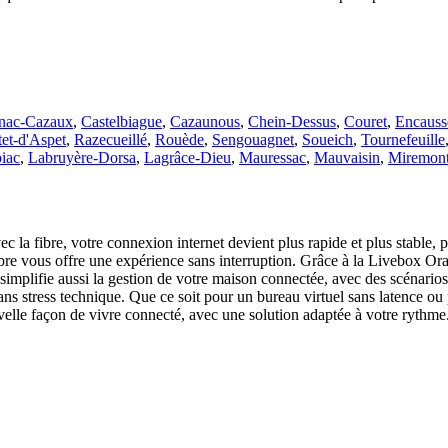
nac-Cazaux
,
Castelbiague
,
Cazaunous
,
Chein-Dessus
,
Couret
,
Encauss
tet-d'Aspet
,
Razecueillé
,
Rouède
,
Sengouagnet
,
Soueich
,
Tournefeuille
iac
,
Labruyère-Dorsa
,
Lagrâce-Dieu
,
Mauressac
,
Mauvaisin
,
Miremon
 la fibre, votre connexion internet devient plus rapide et plus stable, 
 fibre vous offre une expérience sans interruption. Grâce à la Livebox Or
ibre simplifie aussi la gestion de votre maison connectée, avec des scén
ans stress technique. Que ce soit pour un bureau virtuel sans latence ou
uvelle façon de vivre connecté, avec une solution adaptée à votre rythm