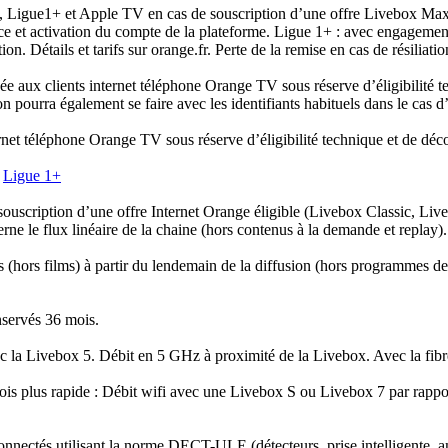
, Ligue1+ et Apple TV en cas de souscription d’une offre Livebox Max,
ice et activation du compte de la plateforme. Ligue 1+ : avec engagem
n. Détails et tarifs sur orange.fr. Perte de la remise en cas de résiliati
ée aux clients internet téléphone Orange TV sous réserve d’éligibilité t
on pourra également se faire avec les identifiants habituels dans le cas 
ernet téléphone Orange TV sous réserve d’éligibilité technique et de dé
t
Ligue 1+
souscription d’une offre Internet Orange éligible (Livebox Classic, 
ne le flux linéaire de la chaine (hors contenus à la demande et replay).
ors films) à partir du lendemain de la diffusion (hors programmes de 
servés 36 mois.
ec la Livebox 5. Débit en 5 GHz à proximité de la Livebox. Avec la fibr
ois plus rapide : Débit wifi avec une Livebox S ou Livebox 7 par rappo
nnectés utilisant la norme DECT-ULE (détecteurs, prise intelligente, am