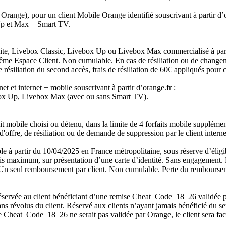
Orange), pour un client Mobile Orange identifié souscrivant à partir d’
Up et Max + Smart TV.
te, Livebox Classic, Livebox Up ou Livebox Max commercialisé à partir 
 Espace Client. Non cumulable. En cas de résiliation ou de changemen
résiliation du second accès, frais de résiliation de 60€ appliqués pour c
et et internet + mobile souscrivant à partir d’orange.fr :
box Up, Livebox Max (avec ou sans Smart TV).
 mobile choisi ou détenu, dans la limite de 4 forfaits mobile supplémen
offre, de résiliation ou de demande de suppression par le client interne
le à partir du 10/04/2025 en France métropolitaine, sous réserve d’éligib
s maximum, sur présentation d’une carte d’identité. Sans engagement. 
 Un seul remboursement par client. Non cumulable. Perte du rembourseme
éservée au client bénéficiant d’une remise Cheat_Code_18_26 validée pa
révolus du client. Réservé aux clients n’ayant jamais bénéficié du ser
Cheat_Code_18_26 ne serait pas validée par Orange, le client sera fac