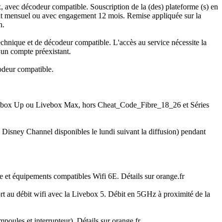
 avec décodeur compatible. Souscription de la (des) plateforme (s) en
ent mensuel ou avec engagement 12 mois. Remise appliquée sur la
on.
echnique et de décodeur compatible. L'accès au service nécessite la
d’un compte préexistant.
codeur compatible.
Livebox Up ou Livebox Max, hors Cheat_Code_Fibre_18_26 et Séries
Disney Channel disponibles le lundi suivant la diffusion) pendant
e et équipements compatibles Wifi 6E. Détails sur orange.fr
rt au débit wifi avec la Livebox 5. Débit en 5GHz à proximité de la
poules et interrupteur). Détails sur orange.fr