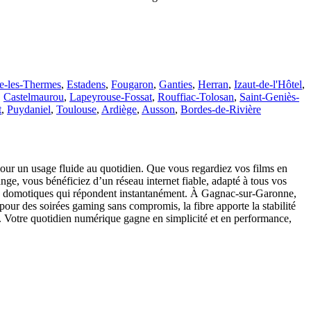
e-les-Thermes
,
Estadens
,
Fougaron
,
Ganties
,
Herran
,
Izaut-de-l'Hôtel
,
,
Castelmaurou
,
Lapeyrouse-Fossat
,
Rouffiac-Tolosan
,
Saint-Geniès-
t
,
Puydaniel
,
Toulouse
,
Ardiège
,
Ausson
,
Bordes-de-Rivière
pour un usage fluide au quotidien. Que vous regardiez vos films en
ange, vous bénéficiez d’un réseau internet fiable, adapté à tous vos
arios domotiques qui répondent instantanément. À Gagnac-sur-Garonne,
 pour des soirées gaming sans compromis, la fibre apporte la stabilité
e. Votre quotidien numérique gagne en simplicité et en performance,