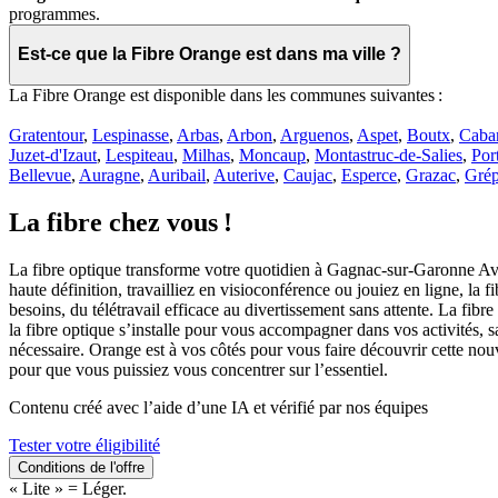
programmes.
Est-ce que la Fibre Orange est dans ma ville ?
La Fibre Orange est disponible dans les communes suivantes :
Gratentour
,
Lespinasse
,
Arbas
,
Arbon
,
Arguenos
,
Aspet
,
Boutx
,
Caba
Juzet-d'Izaut
,
Lespiteau
,
Milhas
,
Moncaup
,
Montastruc-de-Salies
,
Por
Bellevue
,
Auragne
,
Auribail
,
Auterive
,
Caujac
,
Esperce
,
Grazac
,
Grép
La fibre chez vous !
La fibre optique transforme votre quotidien à Gagnac-sur-Garonne Avec
haute définition, travailliez en visioconférence ou jouiez en ligne, la
besoins, du télétravail efficace au divertissement sans attente. La f
la fibre optique s’installe pour vous accompagner dans vos activités, s
nécessaire. Orange est à vos côtés pour vous faire découvrir cette no
pour que vous puissiez vous concentrer sur l’essentiel.
Contenu créé avec l’aide d’une IA et vérifié par nos équipes
Tester votre éligibilité
Conditions de l'offre
« Lite » = Léger.