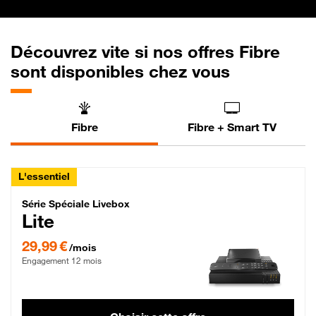
Découvrez vite si nos offres Fibre
sont disponibles chez vous
Fibre
Fibre + Smart TV
L'essentiel
Série Spéciale Livebox Lite Fibre
Série Spéciale Livebox
Lite
29,99 € par mois , Engagement 12 mois
29,99 €
/mois
Engagement 12 mois