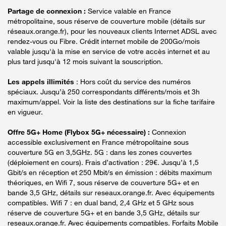
Partage de connexion :
Service valable en France
métropolitaine, sous réserve de couverture mobile (détails sur
réseaux.orange.fr), pour les nouveaux clients Internet ADSL avec
rendez-vous ou Fibre. Crédit internet mobile de 200Go/mois
valable jusqu'à la mise en service de votre accès internet et au
plus tard jusqu'à 12 mois suivant la souscription.
Les appels illimités
: Hors coût du service des numéros
spéciaux. Jusqu’à 250 correspondants différents/mois et 3h
maximum/appel. Voir la liste des destinations sur la fiche tarifaire
en vigueur.
Offre 5G+ Home (Flybox 5G+ nécessaire) :
Connexion
accessible exclusivement en France métropolitaine sous
couverture 5G en 3,5GHz. 5G : dans les zones couvertes
(déploiement en cours). Frais d’activation : 29€. Jusqu’à 1,5
Gbit/s en réception et 250 Mbit/s en émission : débits maximum
théoriques, en Wifi 7, sous réserve de couverture 5G+ et en
bande 3,5 GHz, détails sur reseaux.orange.fr. Avec équipements
compatibles. Wifi 7 : en dual band, 2,4 GHz et 5 GHz sous
réserve de couverture 5G+ et en bande 3,5 GHz, détails sur
reseaux.orange.fr. Avec équipements compatibles. Forfaits Mobile