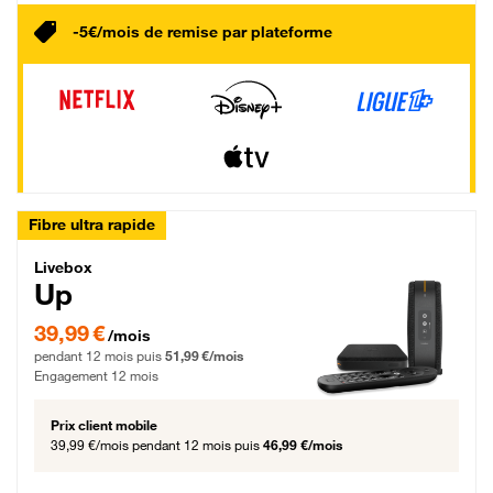
-5€/mois de remise par plateforme
Fibre ultra rapide
Livebox Up Fibre
Livebox
Up
39,99 € par mois pendant 12 mois puis 51,99 € par mois, Engagement 12 moi
39,99 €
/mois
pendant 12 mois puis
51,99 €/mois
Engagement 12 mois
Prix client mobile
39,99 €/mois
pendant 12 mois puis
46,99 €/mois