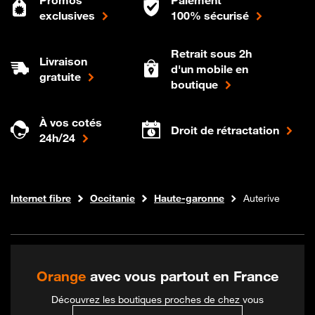
exclusives
100% sécurisé
Retrait sous 2h
Livraison
d'un mobile en
gratuite
boutique
À vos cotés
Droit de rétractation
24h/24
Boutique Orange
Internet fibre
Occitanie
Haute-garonne
Auterive