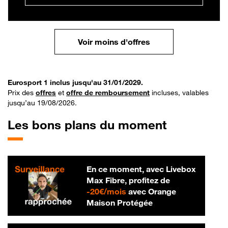
Voir moins d'offres
Eurosport 1 inclus jusqu'au 31/01/2029.
Prix des
offres
et
offre de remboursement
incluses, valables
jusqu’au 19/08/2026.
Les bons plans du moment
En ce moment, avec Livebox
Max Fibre, profitez de
20 € par mois
-
20€/mois
avec Orange
Maison Protégée