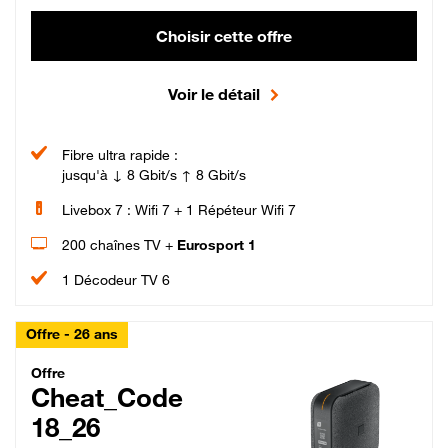
Choisir cette offre
Voir le détail
Fibre ultra rapide :
jusqu'à ↓ 8 Gbit/s ↑ 8 Gbit/s
Livebox 7 : Wifi 7 + 1 Répéteur Wifi 7
200 chaînes TV +
Eurosport 1
1 Décodeur TV 6
Offre - 26 ans
Cheat_Code Fibre_18_26
Offre
Cheat_Code
18_26