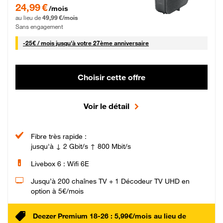
24,99 € par mois pendant 0 mois puis 49,99 € par mois, Sans engagement
24,99 €
/mois
au lieu de
49,99 €/mois
Sans engagement
25 € par mois
-
25€ / mois
jusqu'à votre 27ème anniversaire
Choisir cette offre
Voir le détail
Fibre très rapide :
jusqu'à ↓ 2 Gbit/s ↑ 800 Mbit/s
Livebox 6 : Wifi 6E
Jusqu’à 200 chaînes TV + 1 Décodeur TV UHD en
option à 5€/mois
Deezer Premium 18-26 : 5,99€/mois au lieu de