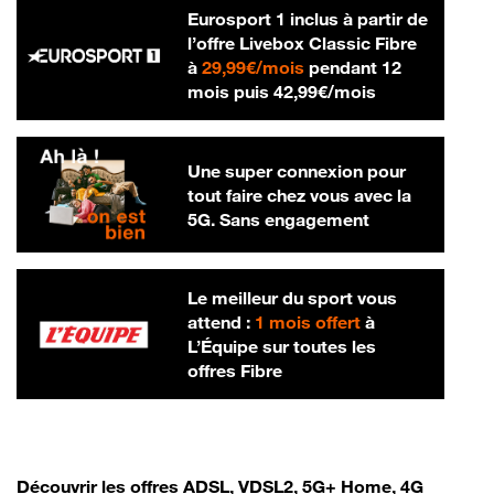
Eurosport 1 inclus à partir de
l’offre Livebox Classic Fibre
29,99 € par mois
à
29,99€/mois
pendant 12
42,99 € par m
mois puis
42,99€/mois
Une super connexion pour
tout faire chez vous avec la
5G. Sans engagement
Le meilleur du sport vous
attend :
1 mois offert
à
L’Équipe sur toutes les
offres Fibre
Découvrir les offres ADSL, VDSL2, 5G+ Home, 4G