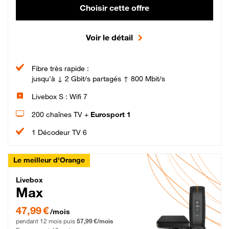
Choisir cette offre
Voir le détail
Fibre très rapide :
jusqu'à ↓ 2 Gbit/s partagés ↑ 800 Mbit/s
Livebox S : Wifi 7
200 chaînes TV +
Eurosport 1
1 Décodeur TV 6
Le meilleur d'Orange
Livebox Max Fibre
Livebox
Max
47,99 € par mois pendant 12 mois puis 57,99 € par mois, Engagement 12 moi
47,99 €
/mois
pendant 12 mois puis
57,99 €/mois