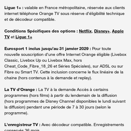
Ligue 1+ :
valable en France métropolitaine, réservée aux clients
internet téléphone Orange TV sous réserve d’éligibilité technique
et de décodeur compatible.
Conditions Spécifiques des options :
Netflix
,
Disney+
,
Apple
TV
et
Ligue 1+
Eurosport 1 inclus jusqu’au 31 janvier 2029 :
Pour toute
nouvelle souscription d’une offre Internet Orange éligible (Livebox
Classic, Livebox Up ou Livebox Max, hors
Cheat_Code_Fibre_18_26 et Séries Spéciales), sur ADSL ou sur
Fibre ou Smart TV. Cette inclusion concerne le flux linéaire de la
chaine (hors contenus à la demande et replay).
La TV d'Orange :
La TV à la demande Accès à certains
programmes (hors films) à partir du lendemain de la diffusion
(hors programmes de Disney Channel disponibles le lundi suivant
la diffusion) pendant une période de 7 à 30 jours (selon le
programme).
L'enregistreur TV :
Avec décodeur compatible. Enregistrements
conservés 36 mois.