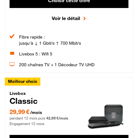
Choisir cette offre
Voir le détail
Fibre rapide :
jusqu'à ↓ 1 Gbit/s ↑ 700 Mbit/s
Livebox 5 : Wifi 5
200 chaînes TV + 1 Décodeur TV UHD
Meilleur choix
Livebox Classic Fibre
Livebox
Classic
29,99 € par mois pendant 12 mois puis 42,99 € par mois, Engagement 12 moi
29,99 €
/mois
pendant 12 mois puis
42,99 €/mois
Engagement 12 mois