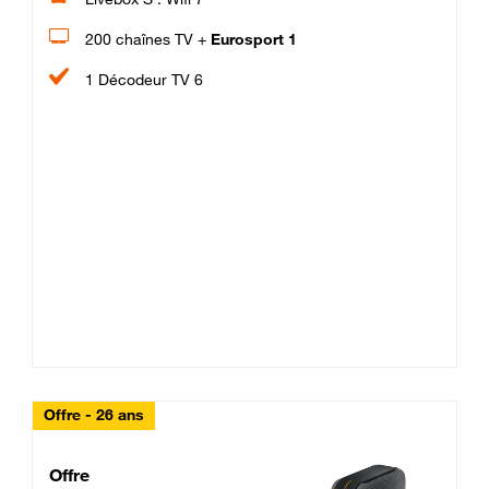
200 chaînes TV +
Eurosport 1
1 Décodeur TV 6
Offre - 26 ans
Cheat_Code Fibre_18_26
Offre