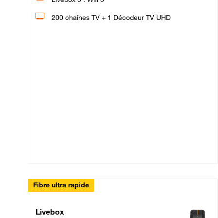
200 chaînes TV + 1 Décodeur TV UHD
Fibre ultra rapide
Livebox Up Fibre
Livebox