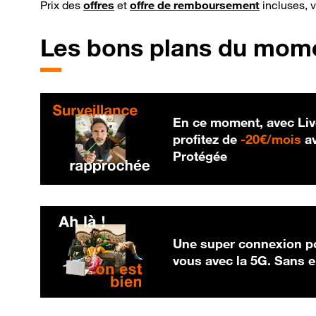
Prix des
offres
et
offre de remboursement
incluses, 
Les bons plans du mom
En ce moment, avec Liv
20
profitez de
-
20€/mois
av
Protégée
Une super connexion po
vous avec la 5G. Sans