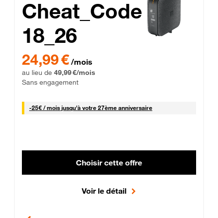
Cheat_Code
18_26
 Engagement 12 mois
24,99 € par mois pendant 0 mois puis 49,99 € par mois, Sans 
24,99 €
/mois
au lieu de
49,99 €/mois
Sans engagement
25 € par mois
-
25€ / mois
jusqu'à votre 27ème anniversaire
Choisir cette offre
Voir le détail