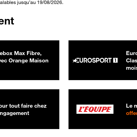
valables jusqu’au 19/08/2026.
ent
ebox Max Fibre,
Euro
 € par mois
ec Orange Maison
Clas
moi
ur tout faire chez
Le m
 engagement
offe