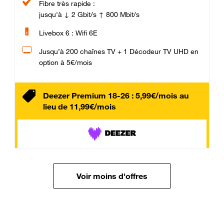
Fibre très rapide :
jusqu'à ↓ 2 Gbit/s ↑ 800 Mbit/s
Livebox 6 : Wifi 6E
Jusqu’à 200 chaînes TV + 1 Décodeur TV UHD en
option à 5€/mois
Deezer Premium 18-26 : 5,99€/mois au
lieu de 11,99€/mois
Voir moins d'offres