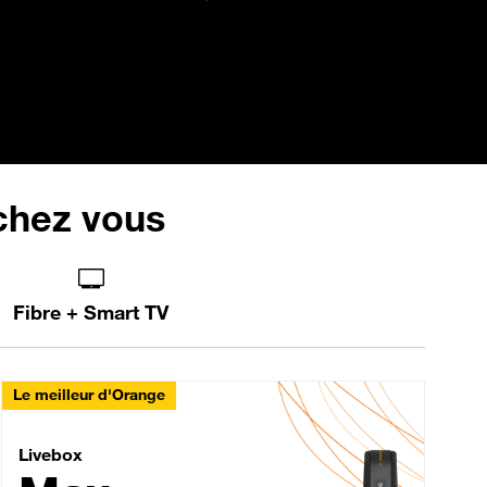
 chez vous
Fibre + Smart TV
Le meilleur d'Orange
Livebox Max Fibre
Livebox