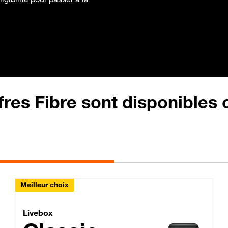
fres Fibre sont disponibles
Meilleur choix
Lite Fibre
Livebox Classic Fibre
Livebox