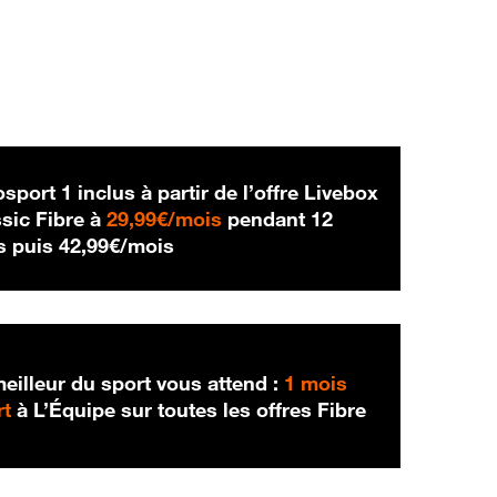
sport 1 inclus à partir de l’offre Livebox
29,99 € par mois
sic Fibre à
29,99€/mois
pendant 12
42,99 € par mois
s puis
42,99€/mois
eilleur du sport vous attend :
1 mois
rt
à L’Équipe sur toutes les offres Fibre