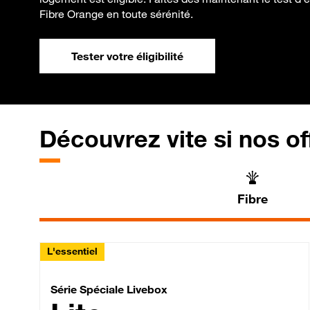
Fibre Orange en toute sérénité.
Tester votre éligibilité
Découvrez vite si nos of
Fibre
L'essentiel
Série Spéciale Livebox 
Série Spéciale Livebox