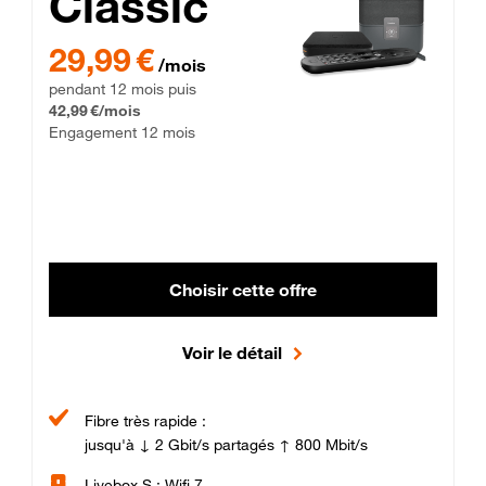
Classic
29,99 € par mois pendant 12 mois puis 42,99 € par mois, Enga
29,99 €
/mois
pendant 12 mois puis
42,99 €/mois
Engagement 12 mois
Choisir cette offre
Voir le détail
Fibre très rapide :
jusqu'à ↓ 2 Gbit/s partagés ↑ 800 Mbit/s
Livebox S : Wifi 7