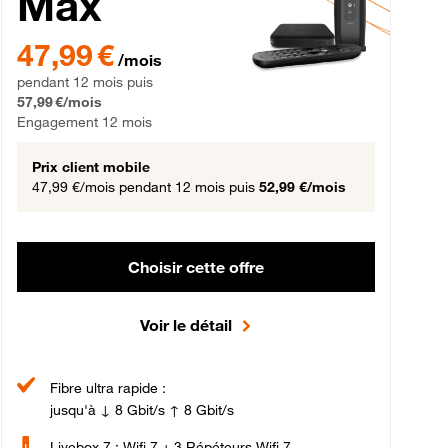
Max
gement 12 mois
47,99 € par mois pendant 12 mois puis 57,99 € par mois, Engageme
47,99 €
/mois
pendant 12 mois puis
57,99 €/mois
Engagement 12 mois
Prix client mobile
47,99 €/mois
pendant 12 mois puis
52,99 €/mois
Choisir cette offre
Voir le détail
Fibre ultra rapide :
jusqu'à ↓ 8 Gbit/s ↑ 8 Gbit/s
Livebox 7 : Wifi 7 + 3 Répéteurs Wifi 7