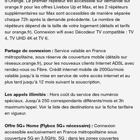
d'Orange. Le premier répéteur est accessible sur demande sur
orange.fr pour les offres Livebox Up et Max, et les 2 répéteurs
supplémentaires sur Max sont accessibles de manière séparée
chaque 72h après la demande précédente. Le nombre de
répéteurs dépend de la taille de votre logement (détails et tarifs
sur orange.fr). Connexion wifi avec Décodeur TV compatible : TV
4, TV UHD 4K et TV 6.
Partage de connexion :
Service valable en France
métropolitaine, sous réserve de couverture mobile (détails sur
réseaux.orange.fr), pour les nouveaux clients Internet ADSL avec
rendez-vous ou Fibre. Crédit internet mobile de 200Go/mois
valable jusqu'à la mise en service de votre accès internet et au
plus tard jusqu'à 12 mois suivant la souscription.
Les appels illimités
: Hors coût du service des numéros
spéciaux. Jusqu’à 250 correspondants différents/mois et 3h
maximum/appel. Voir la liste des destinations sur la fiche tarifaire
en vigueur.
Offre 5G+ Home (Flybox 5G+ nécessaire) :
Connexion
accessible exclusivement en France métropolitaine sous
couverture 5G en 3,5GHz. 5G : dans les zones couvertes