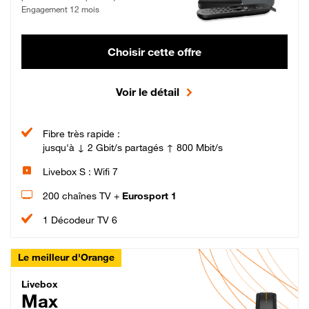
Engagement 12 mois
Choisir cette offre
Voir le détail
Fibre très rapide :
jusqu'à ↓ 2 Gbit/s partagés ↑ 800 Mbit/s
Livebox S : Wifi 7
200 chaînes TV +
Eurosport 1
1 Décodeur TV 6
Le meilleur d'Orange
Livebox Max Fibre
Livebox
Max