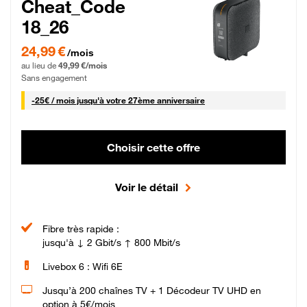
Cheat_Code
18_26
24,99 € par mois pendant 0 mois puis 49,99 € par mois, Sans engagement
24,99 €
/mois
au lieu de
49,99 €/mois
Sans engagement
25 € par mois
-
25€ / mois
jusqu'à votre 27ème anniversaire
Choisir cette offre
Voir le détail
Fibre très rapide :
jusqu'à ↓ 2 Gbit/s ↑ 800 Mbit/s
Livebox 6 : Wifi 6E
Jusqu’à 200 chaînes TV + 1 Décodeur TV UHD en
option à 5€/mois