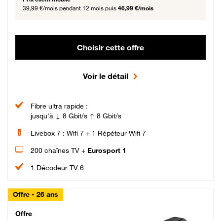
39,99 €/mois
pendant 12 mois puis
46,99 €/mois
Choisir cette offre
Voir le détail
Fibre ultra rapide :
jusqu'à ↓ 8 Gbit/s ↑ 8 Gbit/s
Livebox 7 : Wifi 7 + 1 Répéteur Wifi 7
200 chaînes TV +
Eurosport 1
1 Décodeur TV 6
Offre - 26 ans
Cheat_Code Fibre_18_26
Offre