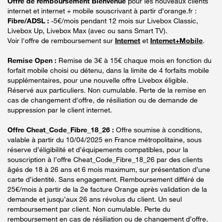
Offre de remboursement Bienvenue
pour les nouveaux clients
internet et internet + mobile souscrivant à partir d’orange.fr :
Fibre/ADSL :
-5€/mois pendant 12 mois sur Livebox Classic,
Livebox Up, Livebox Max (avec ou sans Smart TV).
Voir l'offre de remboursement sur
Internet
et
Internet+Mobile
.
Remise Open :
Remise de 3€ à 15€ chaque mois en fonction du
forfait mobile choisi ou détenu, dans la limite de 4 forfaits mobile
supplémentaires, pour une nouvelle offre Livebox éligible.
Réservé aux particuliers. Non cumulable. Perte de la remise en
cas de changement d'offre, de résiliation ou de demande de
suppression par le client internet.
Offre Cheat_Code_Fibre_18_26 :
Offre soumise à conditions,
valable à partir du 10/04/2025 en France métropolitaine, sous
réserve d’éligibilité et d’équipements compatibles, pour la
souscription à l’offre Cheat_Code_Fibre_18_26 par des clients
âgés de 18 à 26 ans et 6 mois maximum, sur présentation d’une
carte d’identité. Sans engagement. Remboursement différé de
25€/mois à partir de la 2e facture Orange après validation de la
demande et jusqu’aux 26 ans révolus du client. Un seul
remboursement par client. Non cumulable. Perte du
remboursement en cas de résiliation ou de changement d’offre.