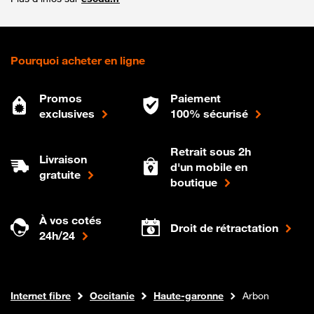
Pourquoi acheter en ligne
Promos
Paiement
exclusives
100% sécurisé
Retrait sous 2h
Livraison
d'un mobile en
gratuite
boutique
À vos cotés
Droit de rétractation
24h/24
Boutique Orange
Internet fibre
Occitanie
Haute-garonne
Arbon