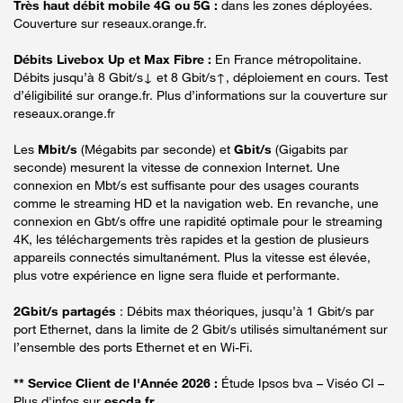
Très haut débit mobile 4G ou 5G :
dans les zones déployées.
Couverture sur reseaux.orange.fr.
Débits Livebox Up et Max Fibre :
En France métropolitaine.
Débits jusqu’à 8 Gbit/s↓ et 8 Gbit/s↑, déploiement en cours. Test
d’éligibilité sur orange.fr. Plus d’informations sur la couverture sur
reseaux.orange.fr
Les
Mbit/s
(Mégabits par seconde) et
Gbit/s
(Gigabits par
seconde) mesurent la vitesse de connexion Internet. Une
connexion en Mbt/s est suffisante pour des usages courants
comme le streaming HD et la navigation web. En revanche, une
connexion en Gbt/s offre une rapidité optimale pour le streaming
4K, les téléchargements très rapides et la gestion de plusieurs
appareils connectés simultanément. Plus la vitesse est élevée,
plus votre expérience en ligne sera fluide et performante.
2Gbit/s partagés
: Débits max théoriques, jusqu’à 1 Gbit/s par
port Ethernet, dans la limite de 2 Gbit/s utilisés simultanément sur
l’ensemble des ports Ethernet et en Wi-Fi.
** Service Client de l'Année 2026 :
Étude Ipsos bva – Viséo CI –
Plus d'infos sur
escda.fr