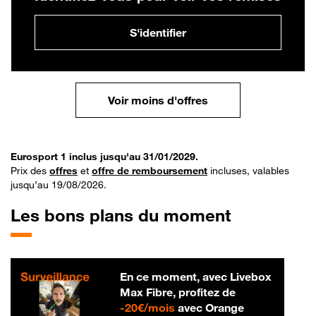
S'identifier
Voir moins d'offres
Eurosport 1 inclus jusqu'au 31/01/2029.
Prix des
offres
et
offre de remboursement
incluses, valables
jusqu’au 19/08/2026.
Les bons plans du moment
En ce moment, avec Livebox
Max Fibre, profitez de
20 € par mois
-
20€/mois
avec Orange