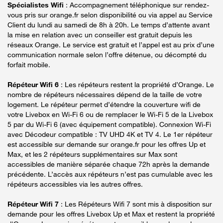
Spécialistes Wifi
: Accompagnement téléphonique sur rendez-
vous pris sur orange.fr selon disponibilité ou via appel au Service
Client du lundi au samedi de 8h à 20h. Le temps d’attente avant
la mise en relation avec un conseiller est gratuit depuis les
réseaux Orange. Le service est gratuit et l’appel est au prix d’une
communication normale selon l’offre détenue, ou décompté du
forfait mobile.
Répéteur Wifi 6
: Les répéteurs restent la propriété d’Orange. Le
nombre de répéteurs nécessaires dépend de la taille de votre
logement. Le répéteur permet d’étendre la couverture wifi de
votre Livebox en Wi-Fi 6 ou de remplacer le Wi-Fi 5 de la Livebox
5 par du Wi-Fi 6 (avec équipement compatible). Connexion Wi-Fi
avec Décodeur compatible : TV UHD 4K et TV 4. Le 1er répéteur
est accessible sur demande sur orange.fr pour les offres Up et
Max, et les 2 répéteurs supplémentaires sur Max sont
accessibles de manière séparée chaque 72h après la demande
précédente. L’accès aux répéteurs n’est pas cumulable avec les
répéteurs accessibles via les autres offres.
Répéteur Wifi 7
: Les Répéteurs Wifi 7 sont mis à disposition sur
demande pour les offres Livebox Up et Max et restent la propriété