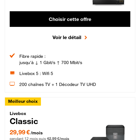
Choisir cette offre
Voir le détail
Fibre rapide :
jusqu'à ↓ 1 Gbit/s ↑ 700 Mbit/s
Livebox 5 : Wifi 5
200 chaînes TV + 1 Décodeur TV UHD
Meilleur choix
Livebox Classic Fibre
Livebox
Classic
29,99 € par mois pendant 12 mois puis 42,99 € par mois, Engagement 12 moi
29,99 €
/mois
pendant 12 mois puis
42,99 €/mois