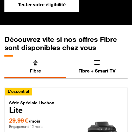
Tester votre éligibilité
Découvrez vite si nos offres Fibre
sont disponibles chez vous
Fibre
Fibre + Smart TV
L'essentiel
Série Spéciale Livebox Lite Fibre
Série Spéciale Livebox
Lite
29,99 € par mois , Engagement 12 mois
29,99 €
/mois
Engagement 12 mois