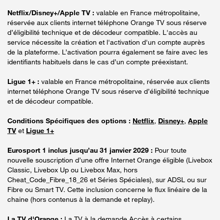
Netflix/Disney+/Apple TV :
valable en France métropolitaine,
réservée aux clients internet téléphone Orange TV sous réserve
d’éligibilité technique et de décodeur compatible. L'accès au
service nécessite la création et l'activation d'un compte auprès
de la plateforme. L’activation pourra également se faire avec les
identifiants habituels dans le cas d’un compte préexistant.
Ligue 1+ :
valable en France métropolitaine, réservée aux clients
internet téléphone Orange TV sous réserve d’éligibilité technique
et de décodeur compatible.
Conditions Spécifiques des options :
Netflix
,
Disney+
,
Apple
TV
et
Ligue 1+
Eurosport 1 inclus jusqu’au 31 janvier 2029 :
Pour toute
nouvelle souscription d’une offre Internet Orange éligible (Livebox
Classic, Livebox Up ou Livebox Max, hors
Cheat_Code_Fibre_18_26 et Séries Spéciales), sur ADSL ou sur
Fibre ou Smart TV. Cette inclusion concerne le flux linéaire de la
chaine (hors contenus à la demande et replay).
La TV d'Orange :
La TV à la demande Accès à certains