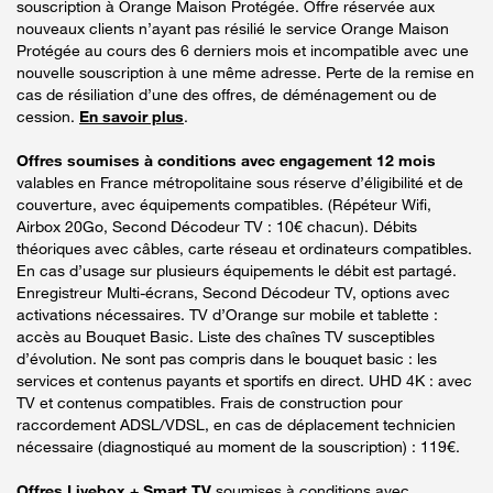
souscription à Orange Maison Protégée. Offre réservée aux
nouveaux clients n’ayant pas résilié le service Orange Maison
Protégée au cours des 6 derniers mois et incompatible avec une
nouvelle souscription à une même adresse. Perte de la remise en
cas de résiliation d’une des offres, de déménagement ou de
cession.
En savoir plus
.
Offres soumises à conditions avec engagement 12 mois
valables en France métropolitaine sous réserve d’éligibilité et de
couverture, avec équipements compatibles. (Répéteur Wifi,
Airbox 20Go, Second Décodeur TV : 10€ chacun). Débits
théoriques avec câbles, carte réseau et ordinateurs compatibles.
En cas d’usage sur plusieurs équipements le débit est partagé.
Enregistreur Multi-écrans, Second Décodeur TV, options avec
activations nécessaires. TV d’Orange sur mobile et tablette :
accès au Bouquet Basic. Liste des chaînes TV susceptibles
d’évolution. Ne sont pas compris dans le bouquet basic : les
services et contenus payants et sportifs en direct. UHD 4K : avec
TV et contenus compatibles. Frais de construction pour
raccordement ADSL/VDSL, en cas de déplacement technicien
nécessaire (diagnostiqué au moment de la souscription) : 119€.
Offres Livebox + Smart TV
soumises à conditions avec