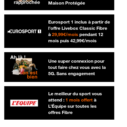
Maison Protégée
Eurosport 1 inclus à partir de
l’offre Livebox Classic Fibre
29,99 € par mois
à
29,99€/mois
pendant 12
42,99 € par m
mois puis
42,99€/mois
Une super connexion pour
tout faire chez vous avec la
5G. Sans engagement
Le meilleur du sport vous
attend :
1 mois offert
à
L’Équipe sur toutes les
offres Fibre