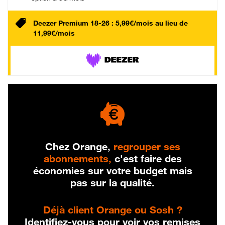
Deezer Premium 18-26 : 5,99€/mois au lieu de
11,99€/mois
Chez Orange,
regrouper ses
abonnements,
c'est faire des
économies sur votre budget mais
pas sur la qualité.
Déjà client Orange ou Sosh ?
Identifiez-vous pour voir vos remises