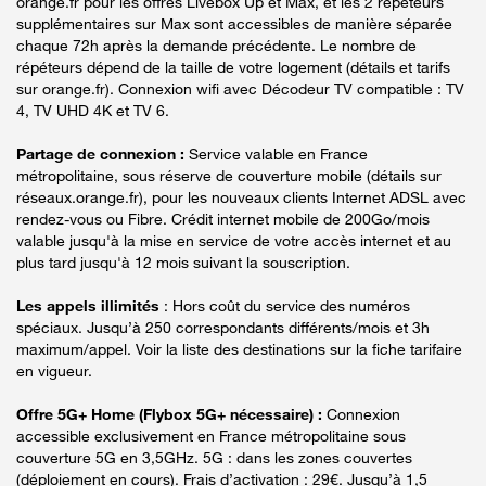
orange.fr pour les offres Livebox Up et Max, et les 2 répéteurs
supplémentaires sur Max sont accessibles de manière séparée
chaque 72h après la demande précédente. Le nombre de
répéteurs dépend de la taille de votre logement (détails et tarifs
sur orange.fr). Connexion wifi avec Décodeur TV compatible : TV
4, TV UHD 4K et TV 6.
Partage de connexion :
Service valable en France
métropolitaine, sous réserve de couverture mobile (détails sur
réseaux.orange.fr), pour les nouveaux clients Internet ADSL avec
rendez-vous ou Fibre. Crédit internet mobile de 200Go/mois
valable jusqu'à la mise en service de votre accès internet et au
plus tard jusqu'à 12 mois suivant la souscription.
Les appels illimités
: Hors coût du service des numéros
spéciaux. Jusqu’à 250 correspondants différents/mois et 3h
maximum/appel. Voir la liste des destinations sur la fiche tarifaire
en vigueur.
Offre 5G+ Home (Flybox 5G+ nécessaire) :
Connexion
accessible exclusivement en France métropolitaine sous
couverture 5G en 3,5GHz. 5G : dans les zones couvertes
(déploiement en cours). Frais d’activation : 29€. Jusqu’à 1,5