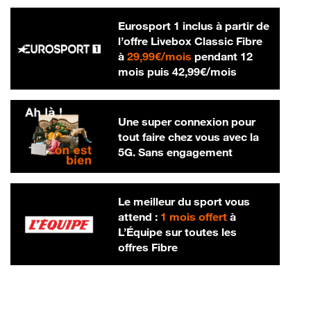
Eurosport 1 inclus à partir de
l’offre Livebox Classic Fibre
29,99 € par mois
à
29,99€/mois
pendant 12
42,99 € par m
mois puis
42,99€/mois
Une super connexion pour
tout faire chez vous avec la
5G. Sans engagement
Le meilleur du sport vous
attend :
1 mois offert
à
L’Équipe sur toutes les
offres Fibre