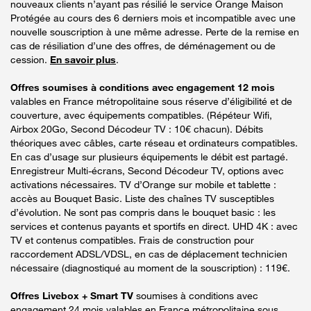
nouveaux clients n’ayant pas résilié le service Orange Maison
Protégée au cours des 6 derniers mois et incompatible avec une
nouvelle souscription à une même adresse. Perte de la remise en
cas de résiliation d’une des offres, de déménagement ou de
cession.
En savoir plus
.
Offres soumises à conditions avec engagement 12 mois
valables en France métropolitaine sous réserve d’éligibilité et de
couverture, avec équipements compatibles. (Répéteur Wifi,
Airbox 20Go, Second Décodeur TV : 10€ chacun). Débits
théoriques avec câbles, carte réseau et ordinateurs compatibles.
En cas d’usage sur plusieurs équipements le débit est partagé.
Enregistreur Multi-écrans, Second Décodeur TV, options avec
activations nécessaires. TV d’Orange sur mobile et tablette :
accès au Bouquet Basic. Liste des chaînes TV susceptibles
d’évolution. Ne sont pas compris dans le bouquet basic : les
services et contenus payants et sportifs en direct. UHD 4K : avec
TV et contenus compatibles. Frais de construction pour
raccordement ADSL/VDSL, en cas de déplacement technicien
nécessaire (diagnostiqué au moment de la souscription) : 119€.
Offres Livebox + Smart TV
soumises à conditions avec
engagement 24 mois valables en France métropolitaine sous