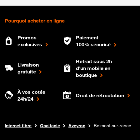
Pourquoi acheter en ligne
Promos
Paiement
exclusives
100% sécurisé
Retrait sous 2h
Livraison
d'un mobile en
gratuite
boutique
À vos cotés
Droit de rétractation
24h/24
Boutique Orange
Internet fibre
Occitanie
Aveyron
Belmont-sur-rance