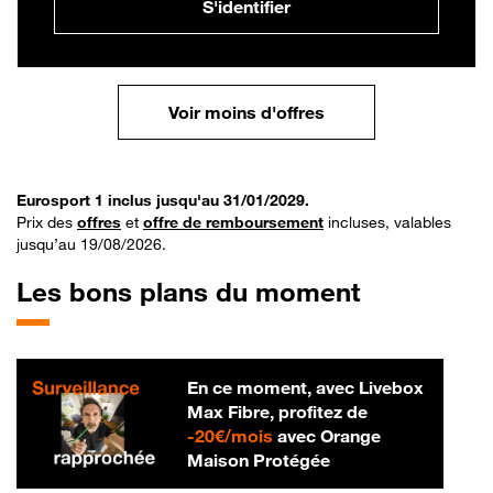
S'identifier
Voir moins d'offres
Eurosport 1 inclus jusqu'au 31/01/2029.
Prix des
offres
et
offre de remboursement
incluses, valables
jusqu’au 19/08/2026.
Les bons plans du moment
En ce moment, avec Livebox
Max Fibre, profitez de
20 € par mois
-
20€/mois
avec Orange
Maison Protégée