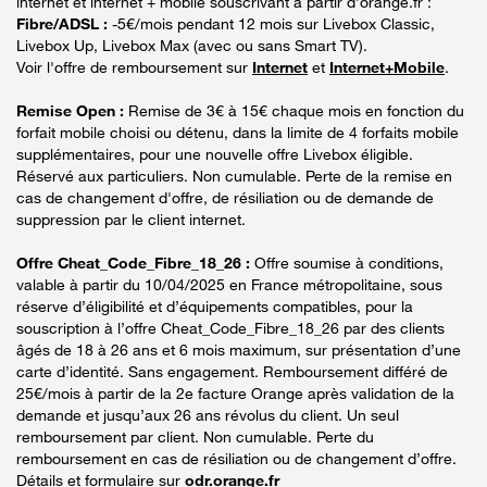
internet et internet + mobile souscrivant à partir d’orange.fr :
Fibre/ADSL :
-5€/mois pendant 12 mois sur Livebox Classic,
Livebox Up, Livebox Max (avec ou sans Smart TV).
Voir l'offre de remboursement sur
Internet
et
Internet+Mobile
.
Remise Open :
Remise de 3€ à 15€ chaque mois en fonction du
forfait mobile choisi ou détenu, dans la limite de 4 forfaits mobile
supplémentaires, pour une nouvelle offre Livebox éligible.
Réservé aux particuliers. Non cumulable. Perte de la remise en
cas de changement d'offre, de résiliation ou de demande de
suppression par le client internet.
Offre Cheat_Code_Fibre_18_26 :
Offre soumise à conditions,
valable à partir du 10/04/2025 en France métropolitaine, sous
réserve d’éligibilité et d’équipements compatibles, pour la
souscription à l’offre Cheat_Code_Fibre_18_26 par des clients
âgés de 18 à 26 ans et 6 mois maximum, sur présentation d’une
carte d’identité. Sans engagement. Remboursement différé de
25€/mois à partir de la 2e facture Orange après validation de la
demande et jusqu’aux 26 ans révolus du client. Un seul
remboursement par client. Non cumulable. Perte du
remboursement en cas de résiliation ou de changement d’offre.
Détails et formulaire sur
odr.orange.fr