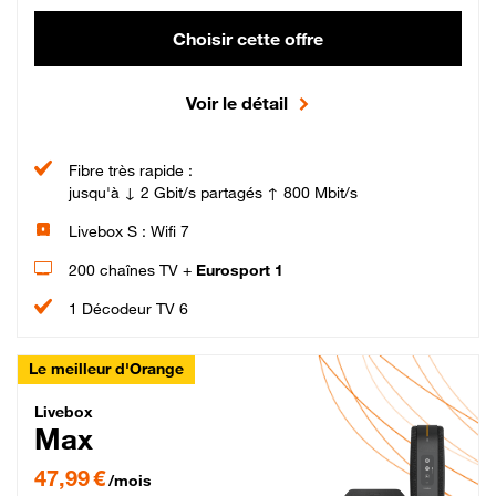
Choisir cette offre
Voir le détail
Fibre très rapide :
jusqu'à ↓ 2 Gbit/s partagés ↑ 800 Mbit/s
Livebox S : Wifi 7
200 chaînes TV +
Eurosport 1
1 Décodeur TV 6
Le meilleur d'Orange
Livebox Max Fibre
Livebox
Max
47,99 € par mois pendant 12 mois puis 57,99 € par mois, Engagement 12 moi
47,99 €
/mois