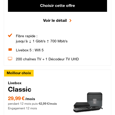
Choisir cette offre
Voir le détail
Fibre rapide :
jusqu'à ↓ 1 Gbit/s ↑ 700 Mbit/s
Livebox 5 : Wifi 5
200 chaînes TV + 1 Décodeur TV UHD
Meilleur choix
Livebox Classic Fibre
Livebox
Classic
29,99 € par mois pendant 12 mois puis 42,99 € par mois, Engagement 12 moi
29,99 €
/mois
pendant 12 mois puis
42,99 €/mois
Engagement 12 mois