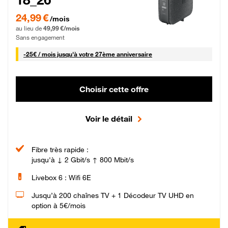
24,99 € par mois pendant 0 mois puis 49,99 € par mois, Sans engagement
24,99 €
/mois
au lieu de
49,99 €/mois
Sans engagement
25 € par mois
-
25€ / mois
jusqu'à votre 27ème anniversaire
Choisir cette offre
Voir le détail
Fibre très rapide :
jusqu'à ↓ 2 Gbit/s ↑ 800 Mbit/s
Livebox 6 : Wifi 6E
Jusqu’à 200 chaînes TV + 1 Décodeur TV UHD en
option à 5€/mois