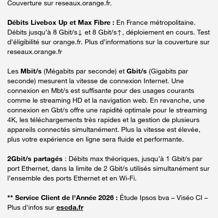
Couverture sur reseaux.orange.fr.
Débits Livebox Up et Max Fibre :
En France métropolitaine.
Débits jusqu’à 8 Gbit/s↓ et 8 Gbit/s↑, déploiement en cours. Test
d’éligibilité sur orange.fr. Plus d’informations sur la couverture sur
reseaux.orange.fr
Les
Mbit/s
(Mégabits par seconde) et
Gbit/s
(Gigabits par
seconde) mesurent la vitesse de connexion Internet. Une
connexion en Mbt/s est suffisante pour des usages courants
comme le streaming HD et la navigation web. En revanche, une
connexion en Gbt/s offre une rapidité optimale pour le streaming
4K, les téléchargements très rapides et la gestion de plusieurs
appareils connectés simultanément. Plus la vitesse est élevée,
plus votre expérience en ligne sera fluide et performante.
2Gbit/s partagés
: Débits max théoriques, jusqu’à 1 Gbit/s par
port Ethernet, dans la limite de 2 Gbit/s utilisés simultanément sur
l’ensemble des ports Ethernet et en Wi-Fi.
** Service Client de l'Année 2026 :
Étude Ipsos bva – Viséo CI –
Plus d'infos sur
escda.fr