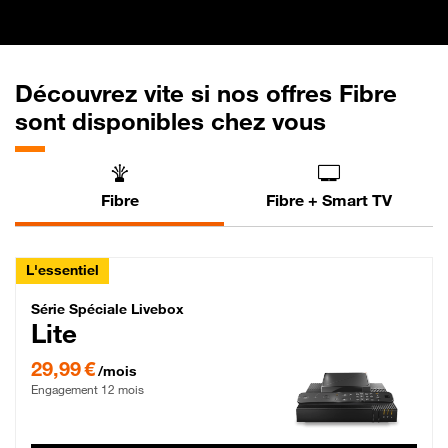
Découvrez vite si nos offres Fibre
sont disponibles chez vous
Fibre
Fibre + Smart TV
L'essentiel
Série Spéciale Livebox Lite Fibre
Série Spéciale Livebox
Lite
29,99 € par mois , Engagement 12 mois
29,99 €
/mois
Engagement 12 mois