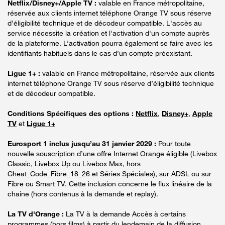
Netflix/Disney+/Apple TV :
valable en France métropolitaine,
réservée aux clients internet téléphone Orange TV sous réserve
d’éligibilité technique et de décodeur compatible. L'accès au
service nécessite la création et l'activation d'un compte auprès
de la plateforme. L’activation pourra également se faire avec les
identifiants habituels dans le cas d’un compte préexistant.
Ligue 1+ :
valable en France métropolitaine, réservée aux clients
internet téléphone Orange TV sous réserve d’éligibilité technique
et de décodeur compatible.
Conditions Spécifiques des options :
Netflix
,
Disney+
,
Apple
TV
et
Ligue 1+
Eurosport 1 inclus jusqu’au 31 janvier 2029 :
Pour toute
nouvelle souscription d’une offre Internet Orange éligible (Livebox
Classic, Livebox Up ou Livebox Max, hors
Cheat_Code_Fibre_18_26 et Séries Spéciales), sur ADSL ou sur
Fibre ou Smart TV. Cette inclusion concerne le flux linéaire de la
chaine (hors contenus à la demande et replay).
La TV d'Orange :
La TV à la demande Accès à certains
programmes (hors films) à partir du lendemain de la diffusion