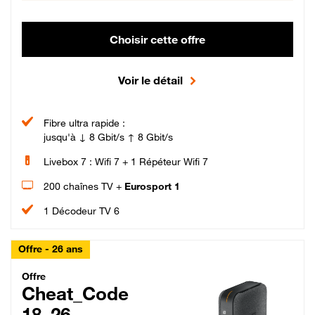
Choisir cette offre
Voir le détail
Fibre ultra rapide :
jusqu'à ↓ 8 Gbit/s ↑ 8 Gbit/s
Livebox 7 : Wifi 7 + 1 Répéteur Wifi 7
200 chaînes TV +
Eurosport 1
1 Décodeur TV 6
Offre - 26 ans
Cheat_Code Fibre_18_26
Offre
Cheat_Code
18_26