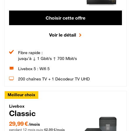
Choisir cette offre
Voir le détail
Fibre rapide :
jusqu'à ↓ 1 Gbit/s ↑ 700 Mbit/s
Livebox 5 : Wifi 5
200 chaînes TV + 1 Décodeur TV UHD
Meilleur choix
Livebox Classic Fibre
Livebox
Classic
29,99 € par mois pendant 12 mois puis 42,99 € par mois, Engagement 12 moi
29,99 €
/mois
pendant 12 mois puis
42,99 €/mois