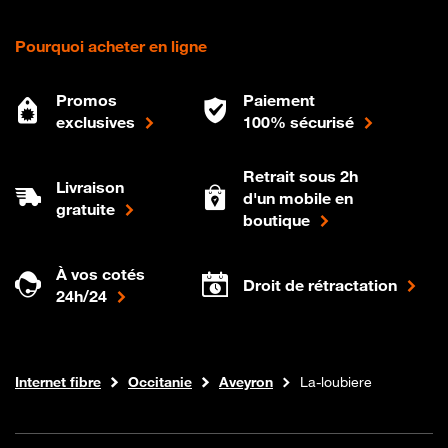
Pourquoi acheter en ligne
Promos
Paiement
exclusives
100% sécurisé
Retrait sous 2h
Livraison
d'un mobile en
gratuite
boutique
À vos cotés
Droit de rétractation
24h/24
Boutique Orange
Internet fibre
Occitanie
Aveyron
La-loubiere