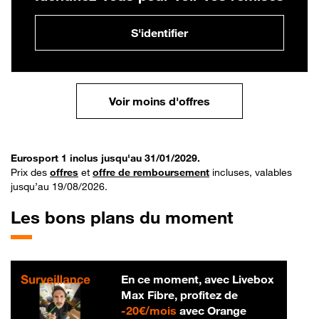
S'identifier
Voir moins d'offres
Eurosport 1 inclus jusqu'au 31/01/2029.
Prix des
offres
et
offre de remboursement
incluses, valables
jusqu’au 19/08/2026.
Les bons plans du moment
En ce moment, avec Livebox
Max Fibre, profitez de
20 € par mois
-
20€/mois
avec Orange