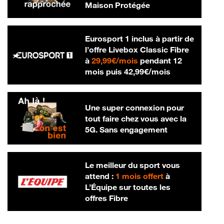
Maison Protégée
Eurosport 1 inclus à partir de
l’offre Livebox Classic Fibre
29,99 € par mois
à
29,99€/mois
pendant 12
42,99 € par m
mois puis
42,99€/mois
Une super connexion pour
tout faire chez vous avec la
5G. Sans engagement
Le meilleur du sport vous
attend :
1 mois offert
à
L’Équipe sur toutes les
offres Fibre