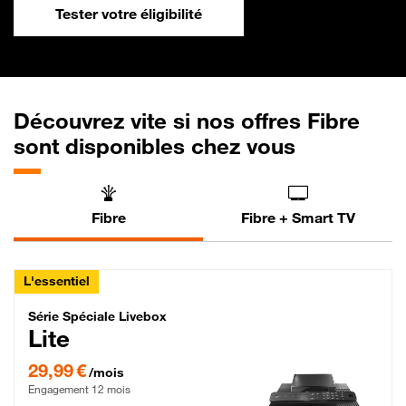
Tester votre éligibilité
Découvrez vite si nos offres Fibre
sont disponibles chez vous
Fibre
Fibre + Smart TV
L'essentiel
Série Spéciale Livebox Lite Fibre
Série Spéciale Livebox
Lite
29,99 € par mois , Engagement 12 mois
29,99 €
/mois
Engagement 12 mois