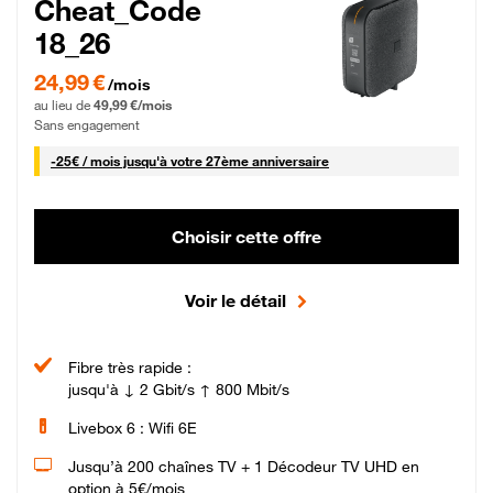
Cheat_Code
18_26
24,99 € par mois pendant 0 mois puis 49,99 € par mois, Sans engagement
24,99 €
/mois
au lieu de
49,99 €/mois
Sans engagement
25 € par mois
-
25€ / mois
jusqu'à votre 27ème anniversaire
Choisir cette offre
Voir le détail
Fibre très rapide :
jusqu'à ↓ 2 Gbit/s ↑ 800 Mbit/s
Livebox 6 : Wifi 6E
Jusqu’à 200 chaînes TV + 1 Décodeur TV UHD en
option à 5€/mois