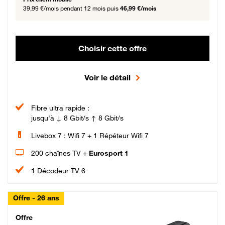
39,99 €/mois
pendant 12 mois puis
46,99 €/mois
Choisir cette offre
Voir le détail
Fibre ultra rapide :
jusqu'à ↓ 8 Gbit/s ↑ 8 Gbit/s
Livebox 7 : Wifi 7 + 1 Répéteur Wifi 7
200 chaînes TV +
Eurosport 1
1 Décodeur TV 6
Offre - 26 ans
Cheat_Code Fibre_18_26
Offre