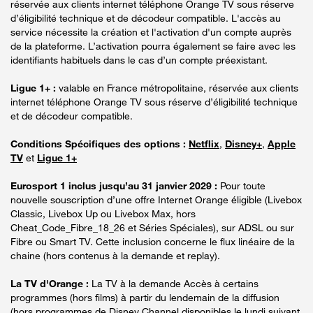
réservée aux clients internet téléphone Orange TV sous réserve
d’éligibilité technique et de décodeur compatible. L'accès au
service nécessite la création et l'activation d'un compte auprès
de la plateforme. L’activation pourra également se faire avec les
identifiants habituels dans le cas d’un compte préexistant.
Ligue 1+ :
valable en France métropolitaine, réservée aux clients
internet téléphone Orange TV sous réserve d’éligibilité technique
et de décodeur compatible.
Conditions Spécifiques des options :
Netflix
,
Disney+
,
Apple
TV
et
Ligue 1+
Eurosport 1 inclus jusqu’au 31 janvier 2029 :
Pour toute
nouvelle souscription d’une offre Internet Orange éligible (Livebox
Classic, Livebox Up ou Livebox Max, hors
Cheat_Code_Fibre_18_26 et Séries Spéciales), sur ADSL ou sur
Fibre ou Smart TV. Cette inclusion concerne le flux linéaire de la
chaine (hors contenus à la demande et replay).
La TV d'Orange :
La TV à la demande Accès à certains
programmes (hors films) à partir du lendemain de la diffusion
(hors programmes de Disney Channel disponibles le lundi suivant