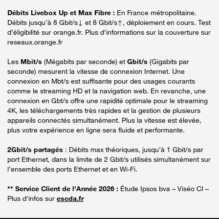
Débits Livebox Up et Max Fibre :
En France métropolitaine.
Débits jusqu’à 8 Gbit/s↓ et 8 Gbit/s↑, déploiement en cours. Test
d’éligibilité sur orange.fr. Plus d’informations sur la couverture sur
reseaux.orange.fr
Les
Mbit/s
(Mégabits par seconde) et
Gbit/s
(Gigabits par
seconde) mesurent la vitesse de connexion Internet. Une
connexion en Mbt/s est suffisante pour des usages courants
comme le streaming HD et la navigation web. En revanche, une
connexion en Gbt/s offre une rapidité optimale pour le streaming
4K, les téléchargements très rapides et la gestion de plusieurs
appareils connectés simultanément. Plus la vitesse est élevée,
plus votre expérience en ligne sera fluide et performante.
2Gbit/s partagés
: Débits max théoriques, jusqu’à 1 Gbit/s par
port Ethernet, dans la limite de 2 Gbit/s utilisés simultanément sur
l’ensemble des ports Ethernet et en Wi-Fi.
** Service Client de l'Année 2026 :
Étude Ipsos bva – Viséo CI –
Plus d'infos sur
escda.fr