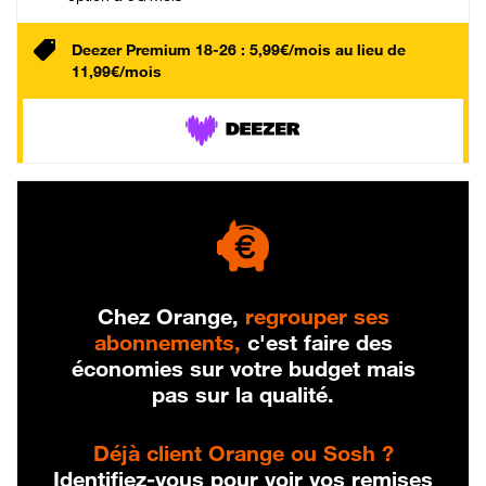
Deezer Premium 18-26 : 5,99€/mois au lieu de
11,99€/mois
Chez Orange,
regrouper ses
abonnements,
c'est faire des
économies sur votre budget mais
pas sur la qualité.
Déjà client Orange ou Sosh ?
Identifiez-vous pour voir vos remises