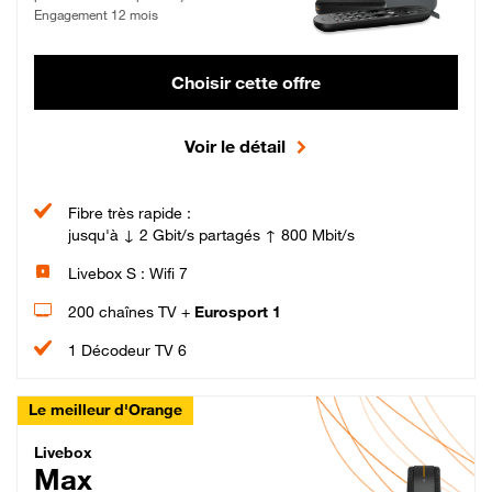
Engagement 12 mois
Choisir cette offre
Voir le détail
Fibre très rapide :
jusqu'à ↓ 2 Gbit/s partagés ↑ 800 Mbit/s
Livebox S : Wifi 7
200 chaînes TV +
Eurosport 1
1 Décodeur TV 6
Le meilleur d'Orange
Livebox Max Fibre
Livebox
Max