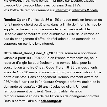
Fibre/ADSL :
-5€/mois pendant 12 mois sur Livebox Classic,
Livebox Up, Livebox Max (avec ou sans Smart TV).
Voir l'offre de remboursement sur
Internet
et
Internet+Mobile
.
Remise Open :
Remise de 3€ à 15€ chaque mois en fonction du
forfait mobile choisi ou détenu, dans la limite de 4 forfaits mobile
supplémentaires, pour une nouvelle offre Livebox éligible.
Réservé aux particuliers. Non cumulable. Perte de la remise en
cas de changement d'offre, de résiliation ou de demande de
suppression par le client internet.
Offre Cheat_Code_Fibre_18_26 :
Offre soumise à conditions,
valable à partir du 10/04/2025 en France métropolitaine, sous
réserve d’éligibilité et d’équipements compatibles, pour la
souscription à l’offre Cheat_Code_Fibre_18_26 par des clients
âgés de 18 à 26 ans et 6 mois maximum, sur présentation d’une
carte d’identité. Sans engagement. Remboursement différé de
25€/mois à partir de la 2e facture Orange après validation de la
demande et jusqu’aux 26 ans révolus du client. Un seul
remboursement par client. Non cumulable. Perte du
remboursement en cas de résiliation ou de changement d’offre.
Détails et formulaire sur
odr.orange.fr