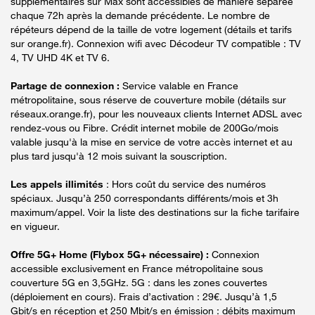
supplémentaires sur Max sont accessibles de manière séparée
chaque 72h après la demande précédente. Le nombre de
répéteurs dépend de la taille de votre logement (détails et tarifs
sur orange.fr). Connexion wifi avec Décodeur TV compatible : TV
4, TV UHD 4K et TV 6.
Partage de connexion :
Service valable en France
métropolitaine, sous réserve de couverture mobile (détails sur
réseaux.orange.fr), pour les nouveaux clients Internet ADSL avec
rendez-vous ou Fibre. Crédit internet mobile de 200Go/mois
valable jusqu'à la mise en service de votre accès internet et au
plus tard jusqu'à 12 mois suivant la souscription.
Les appels illimités
: Hors coût du service des numéros
spéciaux. Jusqu’à 250 correspondants différents/mois et 3h
maximum/appel. Voir la liste des destinations sur la fiche tarifaire
en vigueur.
Offre 5G+ Home (Flybox 5G+ nécessaire) :
Connexion
accessible exclusivement en France métropolitaine sous
couverture 5G en 3,5GHz. 5G : dans les zones couvertes
(déploiement en cours). Frais d’activation : 29€. Jusqu’à 1,5
Gbit/s en réception et 250 Mbit/s en émission : débits maximum