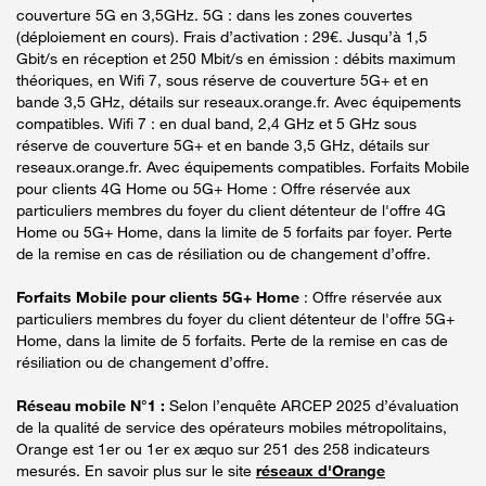
couverture 5G en 3,5GHz. 5G : dans les zones couvertes
(déploiement en cours). Frais d’activation : 29€. Jusqu’à 1,5
Gbit/s en réception et 250 Mbit/s en émission : débits maximum
théoriques, en Wifi 7, sous réserve de couverture 5G+ et en
bande 3,5 GHz, détails sur reseaux.orange.fr. Avec équipements
compatibles. Wifi 7 : en dual band, 2,4 GHz et 5 GHz sous
réserve de couverture 5G+ et en bande 3,5 GHz, détails sur
reseaux.orange.fr. Avec équipements compatibles. Forfaits Mobile
pour clients 4G Home ou 5G+ Home : Offre réservée aux
particuliers membres du foyer du client détenteur de l'offre 4G
Home ou 5G+ Home, dans la limite de 5 forfaits par foyer. Perte
de la remise en cas de résiliation ou de changement d’offre.
Forfaits Mobile pour clients 5G+ Home
: Offre réservée aux
particuliers membres du foyer du client détenteur de l'offre 5G+
Home, dans la limite de 5 forfaits. Perte de la remise en cas de
résiliation ou de changement d’offre.
Réseau mobile N°1 :
Selon l’enquête ARCEP 2025 d’évaluation
de la qualité de service des opérateurs mobiles métropolitains,
Orange est 1er ou 1er ex æquo sur 251 des 258 indicateurs
mesurés. En savoir plus sur le site
réseaux d'Orange