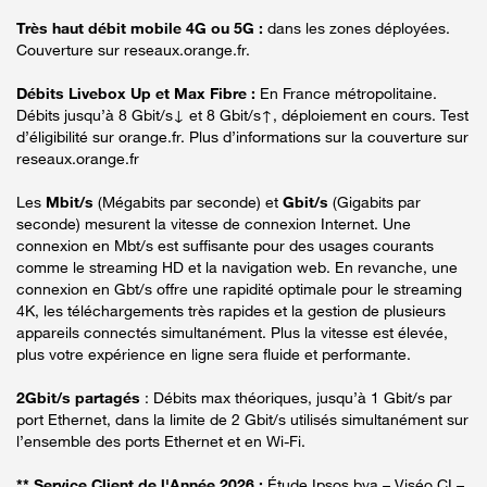
Très haut débit mobile 4G ou 5G :
dans les zones déployées.
Couverture sur reseaux.orange.fr.
Débits Livebox Up et Max Fibre :
En France métropolitaine.
Débits jusqu’à 8 Gbit/s↓ et 8 Gbit/s↑, déploiement en cours. Test
d’éligibilité sur orange.fr. Plus d’informations sur la couverture sur
reseaux.orange.fr
Les
Mbit/s
(Mégabits par seconde) et
Gbit/s
(Gigabits par
seconde) mesurent la vitesse de connexion Internet. Une
connexion en Mbt/s est suffisante pour des usages courants
comme le streaming HD et la navigation web. En revanche, une
connexion en Gbt/s offre une rapidité optimale pour le streaming
4K, les téléchargements très rapides et la gestion de plusieurs
appareils connectés simultanément. Plus la vitesse est élevée,
plus votre expérience en ligne sera fluide et performante.
2Gbit/s partagés
: Débits max théoriques, jusqu’à 1 Gbit/s par
port Ethernet, dans la limite de 2 Gbit/s utilisés simultanément sur
l’ensemble des ports Ethernet et en Wi-Fi.
** Service Client de l'Année 2026 :
Étude Ipsos bva – Viséo CI –