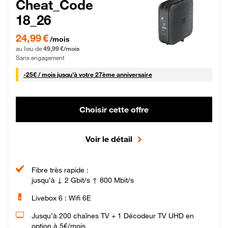
Cheat_Code
18_26
24,99 € par mois pendant 0 mois puis 49,99 € par mois, Sans engagement
24,99 €
/mois
au lieu de
49,99 €/mois
Sans engagement
25 € par mois
-
25€ / mois
jusqu'à votre 27ème anniversaire
Choisir cette offre
Voir le détail
Fibre très rapide :
jusqu'à ↓ 2 Gbit/s ↑ 800 Mbit/s
Livebox 6 : Wifi 6E
Jusqu’à 200 chaînes TV + 1 Décodeur TV UHD en
option à 5€/mois