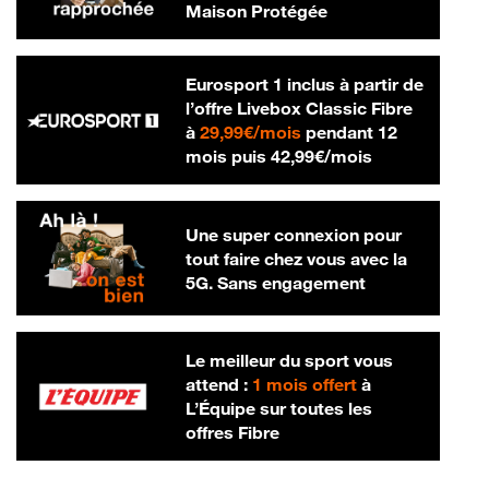
Maison Protégée
Eurosport 1 inclus à partir de
l’offre Livebox Classic Fibre
29,99 € par mois
à
29,99€/mois
pendant 12
42,99 € par m
mois puis
42,99€/mois
Une super connexion pour
tout faire chez vous avec la
5G. Sans engagement
Le meilleur du sport vous
attend :
1 mois offert
à
L’Équipe sur toutes les
offres Fibre