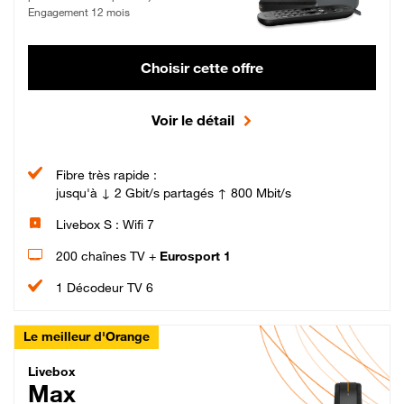
Engagement 12 mois
Choisir cette offre
Voir le détail
Fibre très rapide :
jusqu'à ↓ 2 Gbit/s partagés ↑ 800 Mbit/s
Livebox S : Wifi 7
200 chaînes TV +
Eurosport 1
1 Décodeur TV 6
Le meilleur d'Orange
Livebox Max Fibre
Livebox
Max