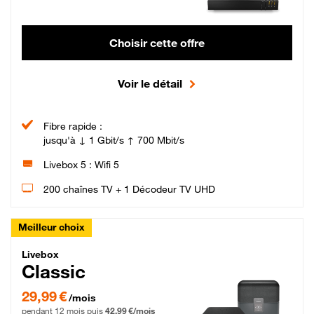
Choisir cette offre
Voir le détail
Fibre rapide :
jusqu'à ↓ 1 Gbit/s ↑ 700 Mbit/s
Livebox 5 : Wifi 5
200 chaînes TV + 1 Décodeur TV UHD
Meilleur choix
Livebox Classic Fibre
Livebox
Classic
29,99 € par mois pendant 12 mois puis 42,99 € par mois, Engagement 12 moi
29,99 €
/mois
pendant 12 mois puis
42,99 €/mois