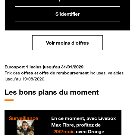
S'identifier
Voir moins d'offres
Eurosport 1 inclus jusqu'au 31/01/2029.
Prix des
offres
et
offre de remboursement
incluses, valables
jusqu’au 19/08/2026.
Les bons plans du moment
En ce moment, avec Livebox
Max Fibre, profitez de
20 € par mois
-
20€/mois
avec Orange