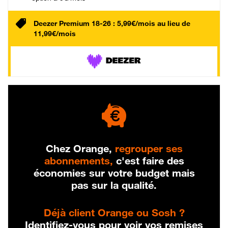
Deezer Premium 18-26 : 5,99€/mois au lieu de
11,99€/mois
Chez Orange,
regrouper ses
abonnements,
c'est faire des
économies sur votre budget mais
pas sur la qualité.
Déjà client Orange ou Sosh ?
Identifiez-vous pour voir vos remises