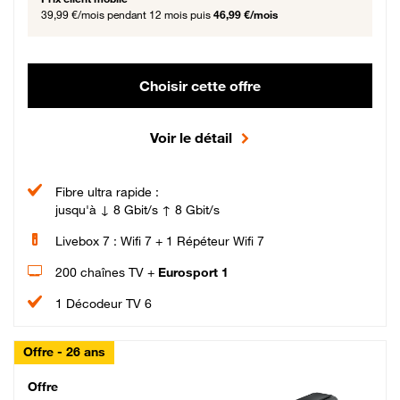
39,99 €/mois
pendant 12 mois puis
46,99 €/mois
Choisir cette offre
Voir le détail
Fibre ultra rapide :
jusqu'à ↓ 8 Gbit/s ↑ 8 Gbit/s
Livebox 7 : Wifi 7 + 1 Répéteur Wifi 7
200 chaînes TV +
Eurosport 1
1 Décodeur TV 6
Offre - 26 ans
Cheat_Code Fibre_18_26
Offre