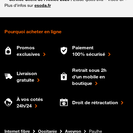
Plus d'infos sur
escda.fr
Pourquoi acheter en ligne
Promos
Paiement
exclusives
100% sécurisé
Retrait sous 2h
Livraison
d'un mobile en
gratuite
boutique
À vos cotés
Droit de rétractation
24h/24
Boutique Orange
Internet fibre
Occitanie
Aveyron
Paulhe