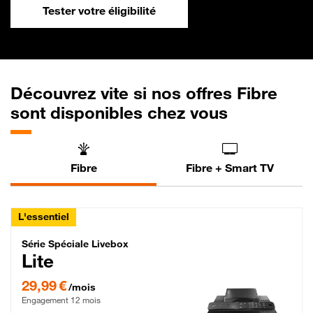
Tester votre éligibilité
Découvrez vite si nos offres Fibre
sont disponibles chez vous
Fibre
Fibre + Smart TV
L'essentiel
Série Spéciale Livebox Lite Fibre
Série Spéciale Livebox
Lite
29,99 € par mois , Engagement 12 mois
29,99 €
/mois
Engagement 12 mois