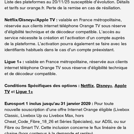
Liste des plateformes au 20/11/25 susceptible d’évolution. Détails
et tarifs sur orange.fr. Perte de la remise en cas de résiliation.
Netflix/Disney+/Apple TV :
valable en France métropolitaine,
réservée aux clients internet téléphone Orange TV sous réserve
d’éligibilité technique et de décodeur compatible. L'accès au
service nécessite la création et l'activation d'un compte auprès
de la plateforme. L’activation pourra également se faire avec les
identifiants habituels dans le cas d’un compte préexistant.
Ligue 1+ :
valable en France métropolitaine, réservée aux clients
internet téléphone Orange TV sous réserve d’éligibilité technique
et de décodeur compatible.
Conditions Spécifiques des options :
Netflix
,
Disney+
,
Apple
TV
et
Ligue 1+
Eurosport 1 inclus jusqu’au 31 janvier 2029 :
Pour toute
nouvelle souscription d’une offre Internet Orange éligible (Livebox
Classic, Livebox Up ou Livebox Max, hors
Cheat_Code_Fibre_18_26 et Séries Spéciales), sur ADSL ou sur
Fibre ou Smart TV. Cette inclusion concerne le flux linéaire de la
chaine (hors contenus à la demande et replay).