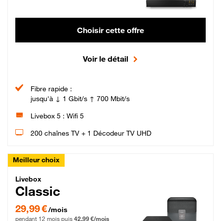
Choisir cette offre
Voir le détail
Fibre rapide :
jusqu'à ↓ 1 Gbit/s ↑ 700 Mbit/s
Livebox 5 : Wifi 5
200 chaînes TV + 1 Décodeur TV UHD
Meilleur choix
Livebox Classic Fibre
Livebox
Classic
29,99 € par mois pendant 12 mois puis 42,99 € par mois, Engagement 12 moi
29,99 €
/mois
pendant 12 mois puis
42,99 €/mois