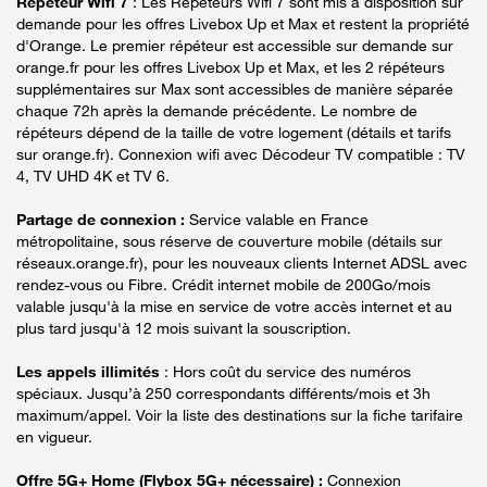
Répéteur Wifi 7
: Les Répéteurs Wifi 7 sont mis à disposition sur
demande pour les offres Livebox Up et Max et restent la propriété
d'Orange. Le premier répéteur est accessible sur demande sur
orange.fr pour les offres Livebox Up et Max, et les 2 répéteurs
supplémentaires sur Max sont accessibles de manière séparée
chaque 72h après la demande précédente. Le nombre de
répéteurs dépend de la taille de votre logement (détails et tarifs
sur orange.fr). Connexion wifi avec Décodeur TV compatible : TV
4, TV UHD 4K et TV 6.
Partage de connexion :
Service valable en France
métropolitaine, sous réserve de couverture mobile (détails sur
réseaux.orange.fr), pour les nouveaux clients Internet ADSL avec
rendez-vous ou Fibre. Crédit internet mobile de 200Go/mois
valable jusqu'à la mise en service de votre accès internet et au
plus tard jusqu'à 12 mois suivant la souscription.
Les appels illimités
: Hors coût du service des numéros
spéciaux. Jusqu’à 250 correspondants différents/mois et 3h
maximum/appel. Voir la liste des destinations sur la fiche tarifaire
en vigueur.
Offre 5G+ Home (Flybox 5G+ nécessaire) :
Connexion