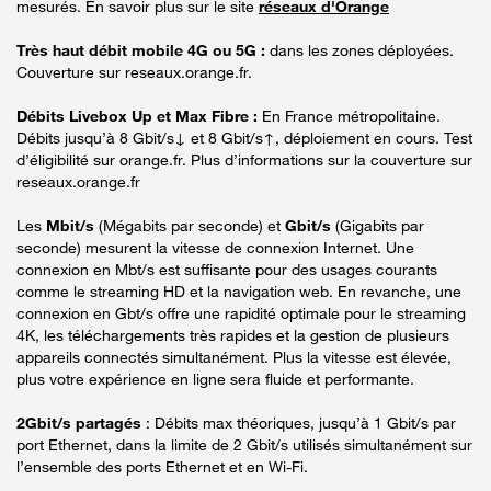
mesurés. En savoir plus sur le site
réseaux d'Orange
Très haut débit mobile 4G ou 5G :
dans les zones déployées.
Couverture sur reseaux.orange.fr.
Débits Livebox Up et Max Fibre :
En France métropolitaine.
Débits jusqu’à 8 Gbit/s↓ et 8 Gbit/s↑, déploiement en cours. Test
d’éligibilité sur orange.fr. Plus d’informations sur la couverture sur
reseaux.orange.fr
Les
Mbit/s
(Mégabits par seconde) et
Gbit/s
(Gigabits par
seconde) mesurent la vitesse de connexion Internet. Une
connexion en Mbt/s est suffisante pour des usages courants
comme le streaming HD et la navigation web. En revanche, une
connexion en Gbt/s offre une rapidité optimale pour le streaming
4K, les téléchargements très rapides et la gestion de plusieurs
appareils connectés simultanément. Plus la vitesse est élevée,
plus votre expérience en ligne sera fluide et performante.
2Gbit/s partagés
: Débits max théoriques, jusqu’à 1 Gbit/s par
port Ethernet, dans la limite de 2 Gbit/s utilisés simultanément sur
l’ensemble des ports Ethernet et en Wi-Fi.