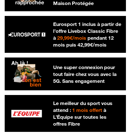
Maison Protégée
Eurosport 1 inclus à partir de
l’offre Livebox Classic Fibre
29,99 € par mois
à
29,99€/mois
pendant 12
42,99 € par m
mois puis
42,99€/mois
Une super connexion pour
tout faire chez vous avec la
5G. Sans engagement
Le meilleur du sport vous
attend :
1 mois offert
à
L’Équipe sur toutes les
offres Fibre