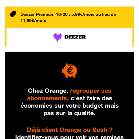
Deezer Premium 18-26 : 5,99€/mois au lieu de
11,99€/mois
Chez Orange,
regrouper ses
abonnements,
c'est faire des
économies sur votre budget mais
pas sur la qualité.
Déjà client Orange ou Sosh ?
Identifiez-vous pour voir vos remises