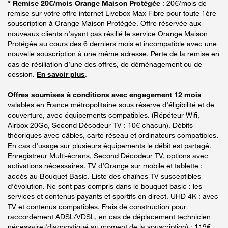
* Remise 20€/mois Orange Maison Protégée
: 20€/mois de
remise sur votre offre internet Livebox Max Fibre pour toute 1ère
souscription à Orange Maison Protégée. Offre réservée aux
nouveaux clients n’ayant pas résilié le service Orange Maison
Protégée au cours des 6 derniers mois et incompatible avec une
nouvelle souscription à une même adresse. Perte de la remise en
cas de résiliation d’une des offres, de déménagement ou de
cession.
En savoir plus
.
Offres soumises à conditions avec engagement 12 mois
valables en France métropolitaine sous réserve d’éligibilité et de
couverture, avec équipements compatibles. (Répéteur Wifi,
Airbox 20Go, Second Décodeur TV : 10€ chacun). Débits
théoriques avec câbles, carte réseau et ordinateurs compatibles.
En cas d’usage sur plusieurs équipements le débit est partagé.
Enregistreur Multi-écrans, Second Décodeur TV, options avec
activations nécessaires. TV d’Orange sur mobile et tablette :
accès au Bouquet Basic. Liste des chaînes TV susceptibles
d’évolution. Ne sont pas compris dans le bouquet basic : les
services et contenus payants et sportifs en direct. UHD 4K : avec
TV et contenus compatibles. Frais de construction pour
raccordement ADSL/VDSL, en cas de déplacement technicien
nécessaire (diagnostiqué au moment de la souscription) : 119€.