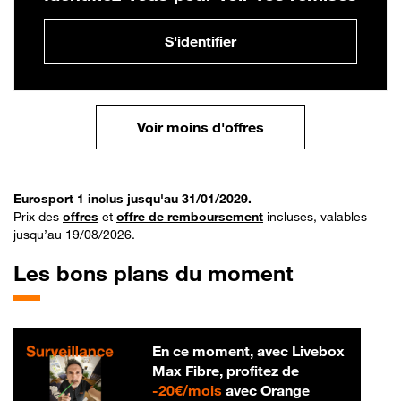
S'identifier
Voir moins d'offres
Eurosport 1 inclus jusqu'au 31/01/2029.
Prix des
offres
et
offre de remboursement
incluses, valables
jusqu’au 19/08/2026.
Les bons plans du moment
En ce moment, avec Livebox
Max Fibre, profitez de
20 € par mois
-
20€/mois
avec Orange