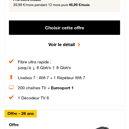
39,99 €/mois
pendant 12 mois puis
46,99 €/mois
Choisir cette offre
Voir le détail
Fibre ultra rapide :
jusqu'à ↓ 8 Gbit/s ↑ 8 Gbit/s
Livebox 7 : Wifi 7 + 1 Répéteur Wifi 7
200 chaînes TV +
Eurosport 1
1 Décodeur TV 6
Offre - 26 ans
Cheat_Code Fibre_18_26
Offre