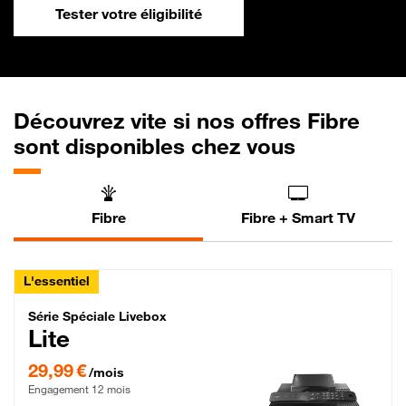
Tester votre éligibilité
Découvrez vite si nos offres Fibre
sont disponibles chez vous
Fibre
Fibre + Smart TV
L'essentiel
Série Spéciale Livebox Lite Fibre
Série Spéciale Livebox
Lite
29,99 € par mois , Engagement 12 mois
29,99 €
/mois
Engagement 12 mois