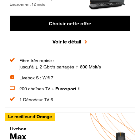
Engagement 12 mois
Choisir cette offre
Voir le détail
Fibre très rapide :
jusqu'à ↓ 2 Gbit/s partagés ↑ 800 Mbit/s
Livebox S : Wifi 7
200 chaînes TV +
Eurosport 1
1 Décodeur TV 6
Le meilleur d'Orange
Livebox Max Fibre
Livebox
Max