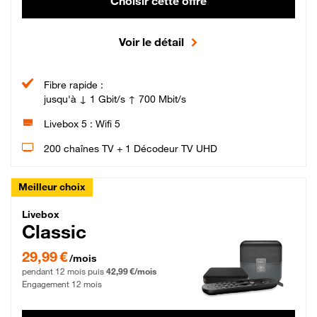
Choisir cette offre
Voir le détail
Fibre rapide :
jusqu'à ↓ 1 Gbit/s ↑ 700 Mbit/s
Livebox 5 : Wifi 5
200 chaînes TV + 1 Décodeur TV UHD
Meilleur choix
Livebox Classic Fibre
Livebox
Classic
29,99 € par mois pendant 12 mois puis 42,99 € par mois, Engagement 12 moi
29,99 €
/mois
pendant 12 mois puis
42,99 €/mois
Engagement 12 mois