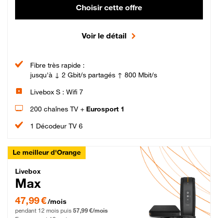
Choisir cette offre
Voir le détail
Fibre très rapide :
jusqu'à ↓ 2 Gbit/s partagés ↑ 800 Mbit/s
Livebox S : Wifi 7
200 chaînes TV +
Eurosport 1
1 Décodeur TV 6
Le meilleur d'Orange
Livebox Max Fibre
Livebox
Max
47,99 € par mois pendant 12 mois puis 57,99 € par mois, Engagement 12 moi
47,99 €
/mois
pendant 12 mois puis
57,99 €/mois