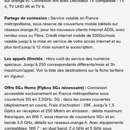
sur orange.fr). Connexion wifi avec Décodeur TV compatible : TV
4, TV UHD 4K et TV 6.
Partage de connexion :
Service valable en France
métropolitaine, sous réserve de couverture mobile (détails sur
réseaux.orange.fr), pour les nouveaux clients Internet ADSL avec
rendez-vous ou Fibre. Crédit internet mobile de 200Go/mois
valable jusqu'à la mise en service de votre accès internet et au
plus tard jusqu'à 12 mois suivant la souscription.
Les appels illimités
: Hors coût du service des numéros
spéciaux. Jusqu’à 250 correspondants différents/mois et 3h
maximum/appel. Voir la liste des destinations sur la fiche tarifaire
en vigueur.
Offre 5G+ Home (Flybox 5G+ nécessaire) :
Connexion
accessible exclusivement en France métropolitaine sous
couverture 5G en 3,5GHz. 5G : dans les zones couvertes
(déploiement en cours). Frais d’activation : 29€. Jusqu’à 1,5
Gbit/s en réception et 250 Mbit/s en émission : débits maximum
théoriques, en Wifi 7, sous réserve de couverture 5G+ et en
bande 3,5 GHz, détails sur reseaux.orange.fr. Avec équipements
compatibles. Wifi 7 : en dual band, 2,4 GHz et 5 GHz sous