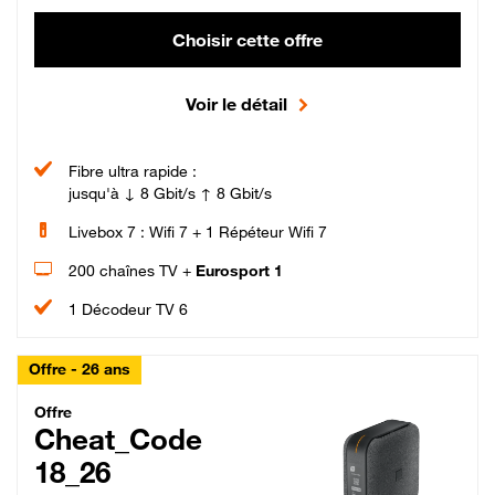
Choisir cette offre
Voir le détail
Fibre ultra rapide :
jusqu'à ↓ 8 Gbit/s ↑ 8 Gbit/s
Livebox 7 : Wifi 7 + 1 Répéteur Wifi 7
200 chaînes TV +
Eurosport 1
1 Décodeur TV 6
Offre - 26 ans
Cheat_Code Fibre_18_26
Offre
Cheat_Code
18_26