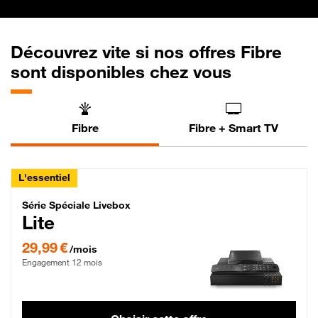
Découvrez vite si nos offres Fibre
sont disponibles chez vous
Fibre
Fibre + Smart TV
L'essentiel
Série Spéciale Livebox Lite Fibre
Série Spéciale Livebox
Lite
29,99 € par mois , Engagement 12 mois
29,99 €
/mois
Engagement 12 mois