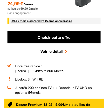
24,99 € par mois pendant 0 mois puis 49,99 € par mois, Sans engagement
24,99 €
/mois
au lieu de
49,99 €/mois
Sans engagement
25 € par mois
-
25€ / mois
jusqu'à votre 27ème anniversaire
Choisir cette offre
Voir le détail
Fibre très rapide :
jusqu'à ↓ 2 Gbit/s ↑ 800 Mbit/s
Livebox 6 : Wifi 6E
Jusqu’à 200 chaînes TV + 1 Décodeur TV UHD en
option à 5€/mois
Deezer Premium 18-26 : 5,99€/mois au lieu de