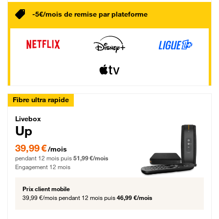
-5€/mois de remise par plateforme
Fibre ultra rapide
Livebox Up Fibre
Livebox
Up
39,99 € par mois pendant 12 mois puis 51,99 € par mois, Engagement 12 moi
39,99 €
/mois
pendant 12 mois puis
51,99 €/mois
Engagement 12 mois
Prix client mobile
39,99 €/mois
pendant 12 mois puis
46,99 €/mois