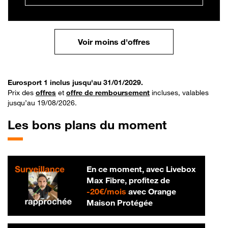
Voir moins d'offres
Eurosport 1 inclus jusqu'au 31/01/2029.
Prix des
offres
et
offre de remboursement
incluses, valables
jusqu’au 19/08/2026.
Les bons plans du moment
En ce moment, avec Livebox
Max Fibre, profitez de
20 € par mois
-
20€/mois
avec Orange
Maison Protégée