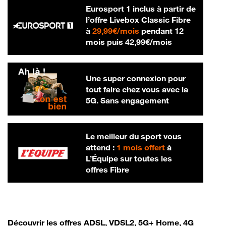
Eurosport 1 inclus à partir de
l’offre Livebox Classic Fibre
29,99 € par mois
à
29,99€/mois
pendant 12
42,99 € par m
mois puis
42,99€/mois
Une super connexion pour
tout faire chez vous avec la
5G. Sans engagement
Le meilleur du sport vous
attend :
1 mois offert
à
L’Équipe sur toutes les
offres Fibre
Découvrir les offres ADSL, VDSL2, 5G+ Home, 4G