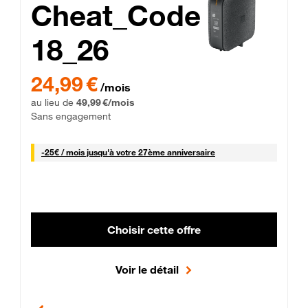
Cheat_Code
18_26
 Engagement 12 mois
24,99 € par mois pendant 0 mois puis 49,99 € par mois, Sans 
24,99 €
/mois
au lieu de
49,99 €/mois
Sans engagement
25 € par mois
-
25€ / mois
jusqu'à votre 27ème anniversaire
Choisir cette offre
Voir le détail