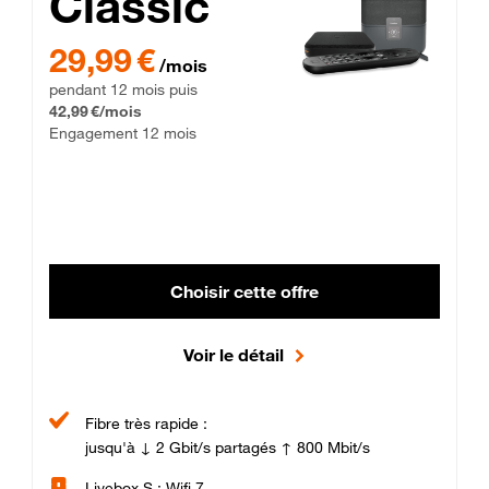
Classic
29,99 € par mois pendant 12 mois puis 42,99 € par mois, Enga
29,99 €
/mois
pendant 12 mois puis
42,99 €/mois
Engagement 12 mois
Choisir cette offre
Voir le détail
Fibre très rapide :
jusqu'à ↓ 2 Gbit/s partagés ↑ 800 Mbit/s
Livebox S : Wifi 7