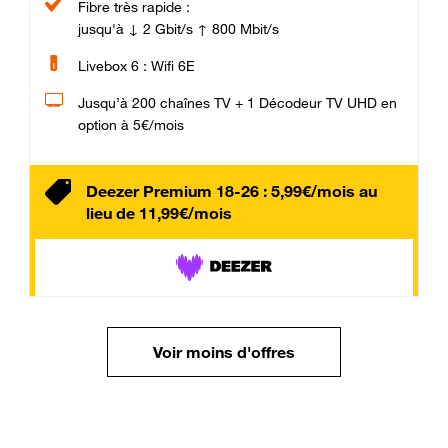
Fibre très rapide :
jusqu'à ↓ 2 Gbit/s ↑ 800 Mbit/s
Livebox 6 : Wifi 6E
Jusqu’à 200 chaînes TV + 1 Décodeur TV UHD en
option à 5€/mois
Deezer Premium 18-26 : 5,99€/mois au
lieu de 11,99€/mois
Voir moins d'offres