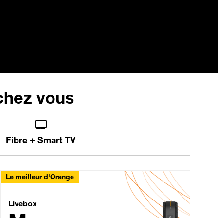
 chez vous
Fibre + Smart TV
Le meilleur d'Orange
Livebox Max Fibre
Livebox