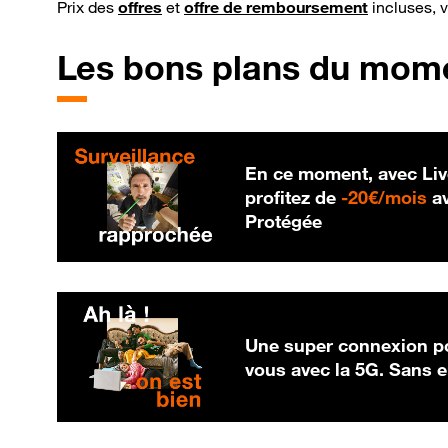
Prix des
offres
et
offre de remboursement
incluses, 
Les bons plans du mom
En ce moment, avec Liv
20
profitez de
-
20€/mois
av
Protégée
Une super connexion po
vous avec la 5G. Sans