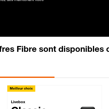
fres Fibre sont disponibles
Meilleur choix
Lite Fibre
Livebox Classic Fibre
Livebox