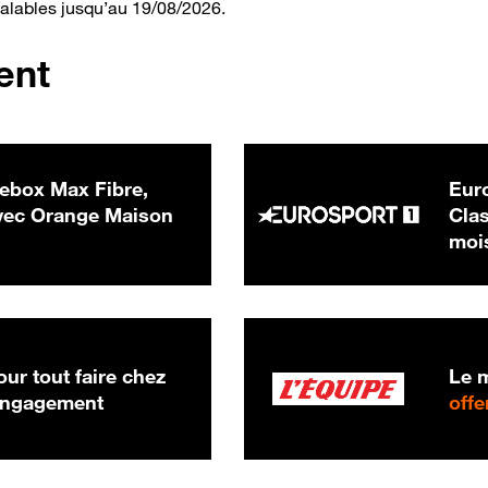
valables jusqu’au 19/08/2026.
ent
ebox Max Fibre,
Euro
 € par mois
ec Orange Maison
Clas
moi
ur tout faire chez
Le m
 engagement
offe