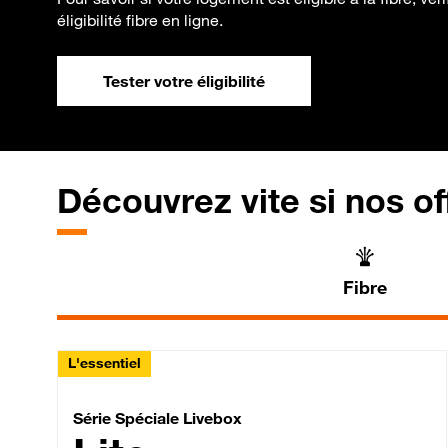
éligibilité fibre en ligne.
Tester votre éligibilité
Découvrez vite si nos of
Fibre
L'essentiel
Série Spéciale Livebox 
Série Spéciale Livebox