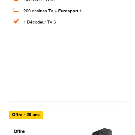
200 chaînes TV +
Eurosport 1
1 Décodeur TV 6
Offre - 26 ans
Cheat_Code Fibre_18_26
Offre