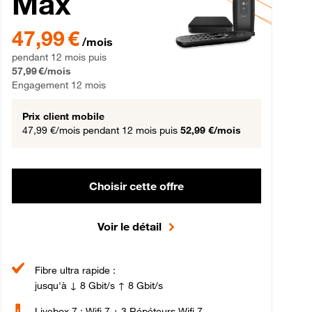
Max
gement 12 mois
47,99 € par mois pendant 12 mois puis 57,99 € par mois, Engageme
47,99 €
/mois
pendant 12 mois puis
57,99 €/mois
Engagement 12 mois
Prix client mobile
47,99 €/mois
pendant 12 mois puis
52,99 €/mois
Choisir cette offre
Voir le détail
Fibre ultra rapide :
jusqu'à ↓ 8 Gbit/s ↑ 8 Gbit/s
Livebox 7 : Wifi 7 + 3 Répéteurs Wifi 7