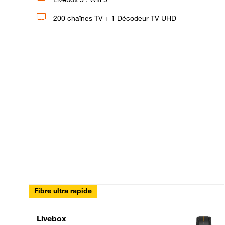
200 chaînes TV + 1 Décodeur TV UHD
Fibre ultra rapide
Livebox Up Fibre
Livebox