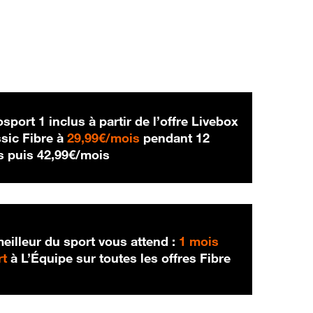
sport 1 inclus à partir de l’offre Livebox
29,99 € par mois
sic Fibre à
29,99€/mois
pendant 12
42,99 € par mois
s puis
42,99€/mois
eilleur du sport vous attend :
1 mois
rt
à L’Équipe sur toutes les offres Fibre