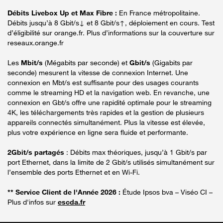
Débits Livebox Up et Max Fibre :
En France métropolitaine.
Débits jusqu’à 8 Gbit/s↓ et 8 Gbit/s↑, déploiement en cours. Test
d’éligibilité sur orange.fr. Plus d’informations sur la couverture sur
reseaux.orange.fr
Les
Mbit/s
(Mégabits par seconde) et
Gbit/s
(Gigabits par
seconde) mesurent la vitesse de connexion Internet. Une
connexion en Mbt/s est suffisante pour des usages courants
comme le streaming HD et la navigation web. En revanche, une
connexion en Gbt/s offre une rapidité optimale pour le streaming
4K, les téléchargements très rapides et la gestion de plusieurs
appareils connectés simultanément. Plus la vitesse est élevée,
plus votre expérience en ligne sera fluide et performante.
2Gbit/s partagés
: Débits max théoriques, jusqu’à 1 Gbit/s par
port Ethernet, dans la limite de 2 Gbit/s utilisés simultanément sur
l’ensemble des ports Ethernet et en Wi-Fi.
** Service Client de l'Année 2026 :
Étude Ipsos bva – Viséo CI –
Plus d'infos sur
escda.fr