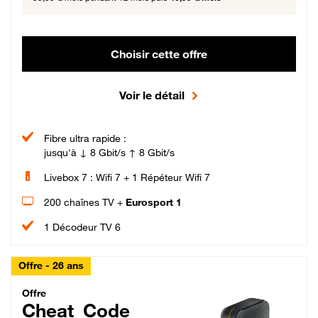
Choisir cette offre
Voir le détail
Fibre ultra rapide :
jusqu'à ↓ 8 Gbit/s ↑ 8 Gbit/s
Livebox 7 : Wifi 7 + 1 Répéteur Wifi 7
200 chaînes TV +
Eurosport 1
1 Décodeur TV 6
Offre - 26 ans
Cheat_Code Fibre_18_26
Offre
Cheat_Code