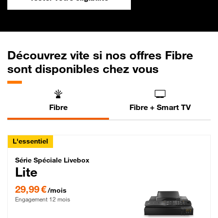
Découvrez vite si nos offres Fibre
sont disponibles chez vous
Fibre
Fibre + Smart TV
L'essentiel
Série Spéciale Livebox Lite Fibre
Série Spéciale Livebox
Lite
29,99 € par mois , Engagement 12 mois
29,99 €
/mois
Engagement 12 mois