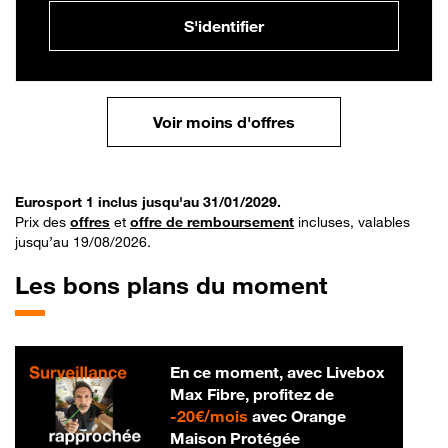
S'identifier
Voir moins d'offres
Eurosport 1 inclus jusqu'au 31/01/2029.
Prix des
offres
et
offre de remboursement
incluses, valables
jusqu’au 19/08/2026.
Les bons plans du moment
En ce moment, avec Livebox
Max Fibre, profitez de
20 € par mois
-
20€/mois
avec Orange
Maison Protégée