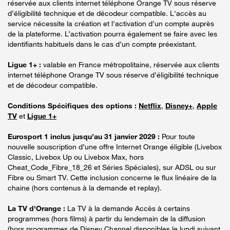
réservée aux clients internet téléphone Orange TV sous réserve
d’éligibilité technique et de décodeur compatible. L'accès au
service nécessite la création et l'activation d'un compte auprès
de la plateforme. L’activation pourra également se faire avec les
identifiants habituels dans le cas d’un compte préexistant.
Ligue 1+ :
valable en France métropolitaine, réservée aux clients
internet téléphone Orange TV sous réserve d’éligibilité technique
et de décodeur compatible.
Conditions Spécifiques des options :
Netflix
,
Disney+
,
Apple
TV
et
Ligue 1+
Eurosport 1 inclus jusqu’au 31 janvier 2029 :
Pour toute
nouvelle souscription d’une offre Internet Orange éligible (Livebox
Classic, Livebox Up ou Livebox Max, hors
Cheat_Code_Fibre_18_26 et Séries Spéciales), sur ADSL ou sur
Fibre ou Smart TV. Cette inclusion concerne le flux linéaire de la
chaine (hors contenus à la demande et replay).
La TV d'Orange :
La TV à la demande Accès à certains
programmes (hors films) à partir du lendemain de la diffusion
(hors programmes de Disney Channel disponibles le lundi suivant