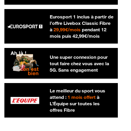
Eurosport 1 inclus à partir de
l’offre Livebox Classic Fibre
29,99 € par mois
à
29,99€/mois
pendant 12
42,99 € par m
mois puis
42,99€/mois
Une super connexion pour
tout faire chez vous avec la
5G. Sans engagement
Le meilleur du sport vous
attend :
1 mois offert
à
L’Équipe sur toutes les
offres Fibre