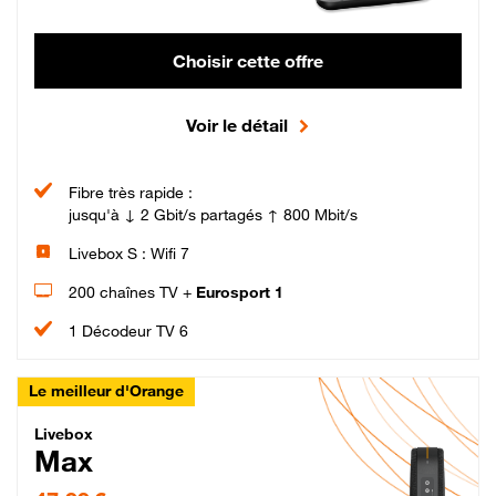
Choisir cette offre
Voir le détail
Fibre très rapide :
jusqu'à ↓ 2 Gbit/s partagés ↑ 800 Mbit/s
Livebox S : Wifi 7
200 chaînes TV +
Eurosport 1
1 Décodeur TV 6
Le meilleur d'Orange
Livebox Max Fibre
Livebox
Max
47,99 € par mois pendant 12 mois puis 57,99 € par mois, Engagement 12 moi