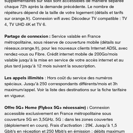
supplémentaires sur Max sont accessibles de manière séparée
chaque 72h après la demande précédente. Le nombre de
répéteurs dépend de la taille de votre logement (détails et tarifs
sur orange.fr). Connexion wifi avec Décodeur TV compatible : TV
4, TV UHD 4K et TV 6.
Partage de connexion :
Service valable en France
métropolitaine, sous réserve de couverture mobile (détails sur
réseaux.orange.fr), pour les nouveaux clients Internet ADSL avec
rendez-vous ou Fibre. Crédit internet mobile de 200Go/mois
valable jusqu'à la mise en service de votre accès internet et au
plus tard jusqu'à 12 mois suivant la souscription.
Les appels illimités
: Hors coût du service des numéros
spéciaux. Jusqu’à 250 correspondants différents/mois et 3h
maximum/appel. Voir la liste des destinations sur la fiche tarifaire
en vigueur.
Offre 5G+ Home (Flybox 5G+ nécessaire) :
Connexion
accessible exclusivement en France métropolitaine sous
couverture 5G en 3,5GHz. 5G : dans les zones couvertes
(déploiement en cours). Frais d’activation : 29€. Jusqu’à 1,5
Gbit/s en réception et 250 Mbit/s en émission : débits maximum