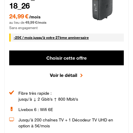
18_26
24,99 € par mois pendant 0 mois puis 49,99 € par mois, Sans engagement
24,99 €
/mois
au lieu de
49,99 €/mois
Sans engagement
25 € par mois
-
25€ / mois
jusqu'à votre 27ème anniversaire
Choisir cette offre
Voir le détail
Fibre très rapide :
jusqu'à ↓ 2 Gbit/s ↑ 800 Mbit/s
Livebox 6 : Wifi 6E
Jusqu’à 200 chaînes TV + 1 Décodeur TV UHD en
option à 5€/mois