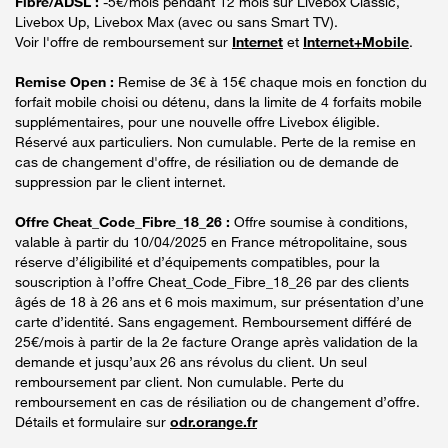
Fibre/ADSL :
-5€/mois pendant 12 mois sur Livebox Classic,
Livebox Up, Livebox Max (avec ou sans Smart TV).
Voir l'offre de remboursement sur
Internet
et
Internet+Mobile
.
Remise Open :
Remise de 3€ à 15€ chaque mois en fonction du
forfait mobile choisi ou détenu, dans la limite de 4 forfaits mobile
supplémentaires, pour une nouvelle offre Livebox éligible.
Réservé aux particuliers. Non cumulable. Perte de la remise en
cas de changement d'offre, de résiliation ou de demande de
suppression par le client internet.
Offre Cheat_Code_Fibre_18_26 :
Offre soumise à conditions,
valable à partir du 10/04/2025 en France métropolitaine, sous
réserve d’éligibilité et d’équipements compatibles, pour la
souscription à l’offre Cheat_Code_Fibre_18_26 par des clients
âgés de 18 à 26 ans et 6 mois maximum, sur présentation d’une
carte d’identité. Sans engagement. Remboursement différé de
25€/mois à partir de la 2e facture Orange après validation de la
demande et jusqu’aux 26 ans révolus du client. Un seul
remboursement par client. Non cumulable. Perte du
remboursement en cas de résiliation ou de changement d’offre.
Détails et formulaire sur
odr.orange.fr