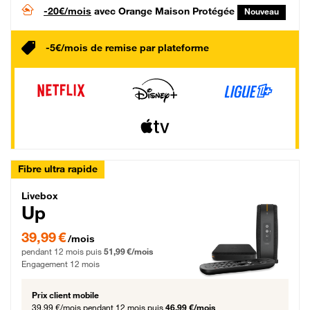
-20€/mois
avec Orange Maison Protégée
Nouveau
-5€/mois de remise par plateforme
Fibre ultra rapide
Livebox Up Fibre
Livebox
Up
39,99 € par mois pendant 12 mois puis 51,99 € par mois, Engagement 12 moi
39,99 €
/mois
pendant 12 mois puis
51,99 €/mois
Engagement 12 mois
Prix client mobile
39,99 €/mois
pendant 12 mois puis
46,99 €/mois