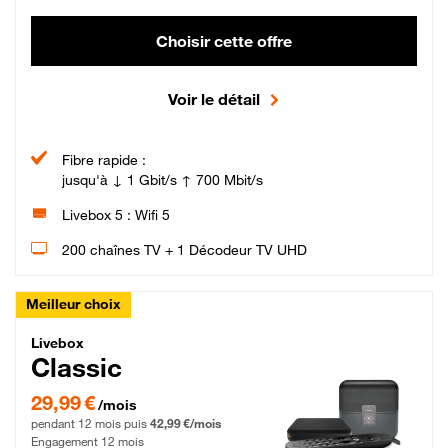
Choisir cette offre
Voir le détail
Fibre rapide :
jusqu'à ↓ 1 Gbit/s ↑ 700 Mbit/s
Livebox 5 : Wifi 5
200 chaînes TV + 1 Décodeur TV UHD
Meilleur choix
Livebox Classic Fibre
Livebox
Classic
29,99 € par mois pendant 12 mois puis 42,99 € par mois, Engagement 12 moi
29,99 €
/mois
pendant 12 mois puis
42,99 €/mois
Engagement 12 mois