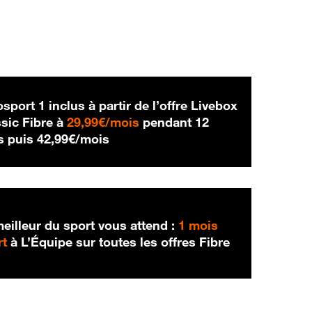
sport 1 inclus à partir de l’offre Livebox
29,99 € par mois
sic Fibre à
29,99€/mois
pendant 12
42,99 € par mois
s puis
42,99€/mois
eilleur du sport vous attend :
1 mois
rt
à L’Équipe sur toutes les offres Fibre