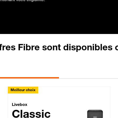
fres Fibre sont disponibles
Meilleur choix
Lite Fibre
Livebox Classic Fibre
Livebox
Classic