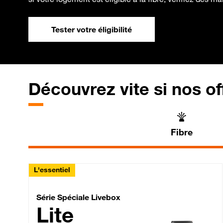
Tester votre éligibilité
Découvrez vite si nos of
Fibre
L'essentiel
Série Spéciale Livebox 
Série Spéciale Livebox
Lite