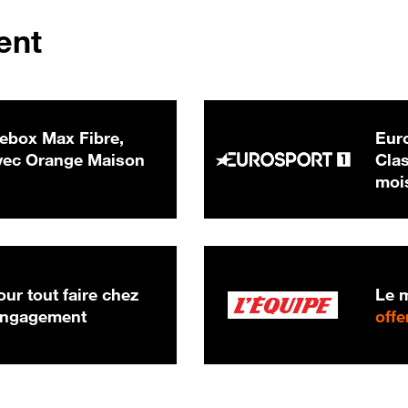
ent
ebox Max Fibre,
Euro
 € par mois
ec Orange Maison
Clas
moi
ur tout faire chez
Le m
 engagement
offe