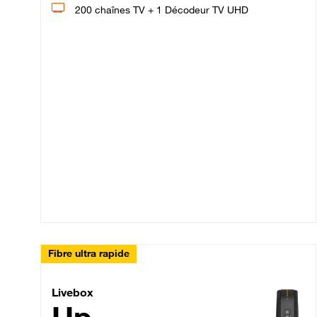
200 chaînes TV + 1 Décodeur TV UHD
Fibre ultra rapide
Livebox Up Fibre
Livebox