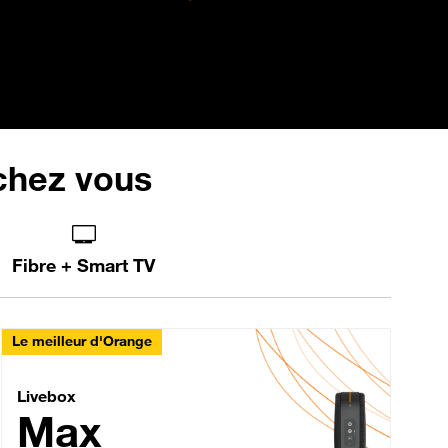
 chez vous
Fibre + Smart TV
Le meilleur d'Orange
Livebox Max Fibre
Livebox
Max