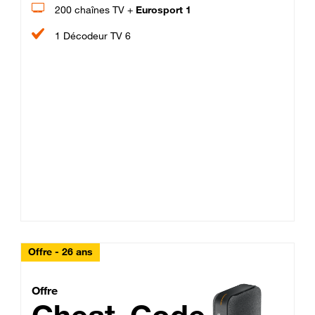
200 chaînes TV +
Eurosport 1
1 Décodeur TV 6
Offre - 26 ans
Cheat_Code Fibre_18_26
Offre