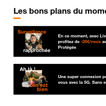
Les bons plans du mom
En ce moment, avec Liv
20
profitez de
-
20€/mois
av
Protégée
Une super connexion po
vous avec la 5G. Sans