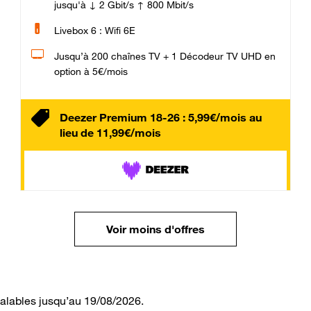
jusqu'à ↓ 2 Gbit/s ↑ 800 Mbit/s
Livebox 6 : Wifi 6E
Jusqu’à 200 chaînes TV + 1 Décodeur TV UHD en
option à 5€/mois
Deezer Premium 18-26 : 5,99€/mois au
lieu de 11,99€/mois
Voir moins d'offres
valables jusqu’au 19/08/2026.