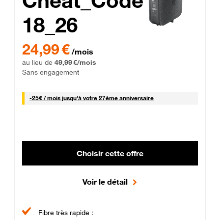
Cheat_Code
18_26
 Engagement 12 mois
24,99 € par mois pendant 0 mois puis 49,99 € par mois, Sans 
24,99 €
/mois
au lieu de
49,99 €/mois
Sans engagement
25 € par mois
-
25€ / mois
jusqu'à votre 27ème anniversaire
Choisir cette offre
Voir le détail
Fibre très rapide :