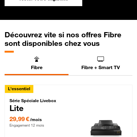
Découvrez vite si nos offres Fibre
sont disponibles chez vous
Fibre
Fibre + Smart TV
L'essentiel
Série Spéciale Livebox Lite Fibre
Série Spéciale Livebox
Lite
29,99 € par mois , Engagement 12 mois
29,99 €
/mois
Engagement 12 mois