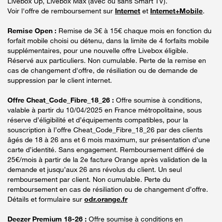
Livebox Up, Livebox Max (avec ou sans Smart TV).
Voir l'offre de remboursement sur
Internet
et
Internet+Mobile
.
Remise Open :
Remise de 3€ à 15€ chaque mois en fonction du
forfait mobile choisi ou détenu, dans la limite de 4 forfaits mobile
supplémentaires, pour une nouvelle offre Livebox éligible.
Réservé aux particuliers. Non cumulable. Perte de la remise en
cas de changement d'offre, de résiliation ou de demande de
suppression par le client internet.
Offre Cheat_Code_Fibre_18_26 :
Offre soumise à conditions,
valable à partir du 10/04/2025 en France métropolitaine, sous
réserve d’éligibilité et d’équipements compatibles, pour la
souscription à l’offre Cheat_Code_Fibre_18_26 par des clients
âgés de 18 à 26 ans et 6 mois maximum, sur présentation d’une
carte d’identité. Sans engagement. Remboursement différé de
25€/mois à partir de la 2e facture Orange après validation de la
demande et jusqu’aux 26 ans révolus du client. Un seul
remboursement par client. Non cumulable. Perte du
remboursement en cas de résiliation ou de changement d’offre.
Détails et formulaire sur
odr.orange.fr
Deezer Premium 18-26 :
Offre soumise à conditions en