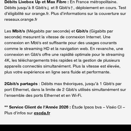
Débits Livebox Up et Max Fibre :
En France métropolitaine.
Débits jusqu’à 8 Gbit/s↓ et 8 Gbit/s↑, déploiement en cours. Test
d’éligibilité sur orange.fr. Plus d’informations sur la couverture sur
reseaux.orange.fr
Les
Mbit/s
(Mégabits par seconde) et
Gbit/s
(Gigabits par
seconde) mesurent la vitesse de connexion Internet. Une
connexion en Mbt/s est suffisante pour des usages courants
comme le streaming HD et la navigation web. En revanche, une
connexion en Gbt/s offre une rapidité optimale pour le streaming
4K, les téléchargements très rapides et la gestion de plusieurs
appareils connectés simultanément. Plus la vitesse est élevée,
plus votre expérience en ligne sera fluide et performante.
2Gbit/s partagés
: Débits max théoriques, jusqu’à 1 Gbit/s par
port Ethernet, dans la limite de 2 Gbit/s utilisés simultanément sur
l’ensemble des ports Ethernet et en Wi-Fi.
** Service Client de l'Année 2026 :
Étude Ipsos bva – Viséo CI –
Plus d'infos sur
escda.fr