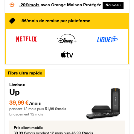
-20€/mois
avec Orange Maison Protégée
Nouveau
-5€/mois de remise par plateforme
Fibre ultra rapide
Livebox Up Fibre
Livebox
Up
39,99 € par mois pendant 12 mois puis 51,99 € par mois, Engagement 12 moi
39,99 €
/mois
pendant 12 mois puis
51,99 €/mois
Engagement 12 mois
Prix client mobile
39,99 €/mois
pendant 12 mois puis
46,99 €/mois