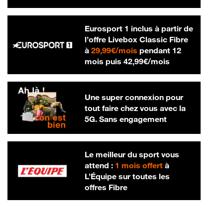
Eurosport 1 inclus à partir de
l’offre Livebox Classic Fibre
29,99 € par mois
à
29,99€/mois
pendant 12
42,99 € par m
mois puis
42,99€/mois
Une super connexion pour
tout faire chez vous avec la
5G. Sans engagement
Le meilleur du sport vous
attend :
1 mois offert
à
L’Équipe sur toutes les
offres Fibre