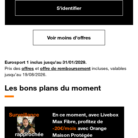
S'identifier
Voir moins d'offres
Eurosport 1 inclus jusqu'au 31/01/2029.
Prix des
offres
et
offre de remboursement
incluses, valables
jusqu’au 19/08/2026.
Les bons plans du moment
En ce moment, avec Livebox
Max Fibre, profitez de
20 € par mois
-
20€/mois
avec Orange
Maison Protégée