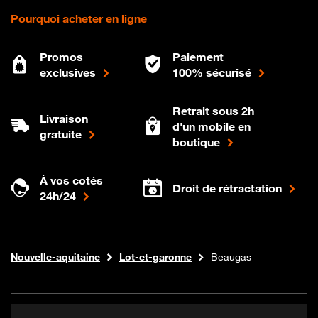
Pourquoi acheter en ligne
Promos
Paiement
exclusives
100% sécurisé
Retrait sous 2h
Livraison
d'un mobile en
gratuite
boutique
À vos cotés
Droit de rétractation
24h/24
Internet fibre
Boutique Orange
Nouvelle-aquitaine
Lot-et-garonne
Beaugas