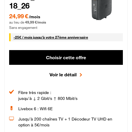
18_26
24,99 € par mois pendant 0 mois puis 49,99 € par mois, Sans engagement
24,99 €
/mois
au lieu de
49,99 €/mois
Sans engagement
25 € par mois
-
25€ / mois
jusqu'à votre 27ème anniversaire
Choisir cette offre
Voir le détail
Fibre très rapide :
jusqu'à ↓ 2 Gbit/s ↑ 800 Mbit/s
Livebox 6 : Wifi 6E
Jusqu’à 200 chaînes TV + 1 Décodeur TV UHD en
option à 5€/mois