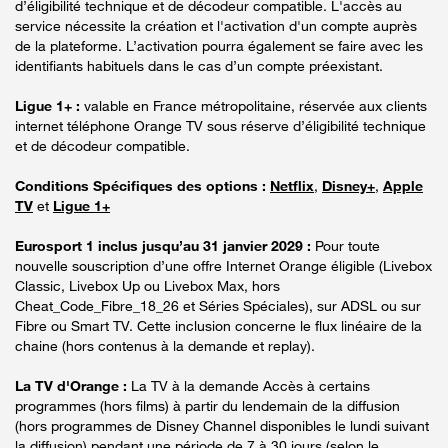
d’éligibilité technique et de décodeur compatible. L'accès au
service nécessite la création et l'activation d'un compte auprès
de la plateforme. L’activation pourra également se faire avec les
identifiants habituels dans le cas d’un compte préexistant.
Ligue 1+ :
valable en France métropolitaine, réservée aux clients
internet téléphone Orange TV sous réserve d’éligibilité technique
et de décodeur compatible.
Conditions Spécifiques des options :
Netflix
,
Disney+
,
Apple
TV
et
Ligue 1+
Eurosport 1 inclus jusqu’au 31 janvier 2029 :
Pour toute
nouvelle souscription d’une offre Internet Orange éligible (Livebox
Classic, Livebox Up ou Livebox Max, hors
Cheat_Code_Fibre_18_26 et Séries Spéciales), sur ADSL ou sur
Fibre ou Smart TV. Cette inclusion concerne le flux linéaire de la
chaine (hors contenus à la demande et replay).
La TV d'Orange :
La TV à la demande Accès à certains
programmes (hors films) à partir du lendemain de la diffusion
(hors programmes de Disney Channel disponibles le lundi suivant
la diffusion) pendant une période de 7 à 30 jours (selon le