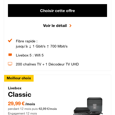
Choisir cette offre
Voir le détail
Fibre rapide :
jusqu'à ↓ 1 Gbit/s ↑ 700 Mbit/s
Livebox 5 : Wifi 5
200 chaînes TV + 1 Décodeur TV UHD
Meilleur choix
Livebox Classic Fibre
Livebox
Classic
29,99 € par mois pendant 12 mois puis 42,99 € par mois, Engagement 12 moi
29,99 €
/mois
pendant 12 mois puis
42,99 €/mois
Engagement 12 mois