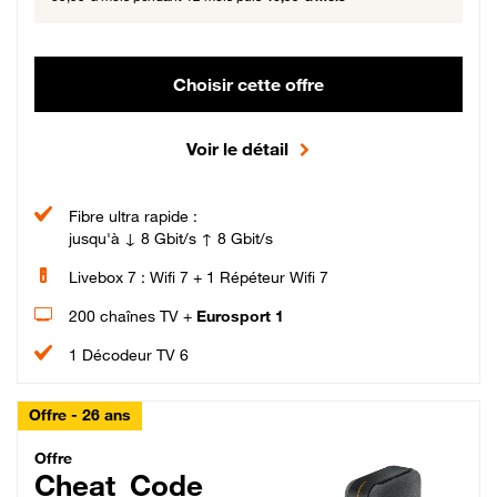
Choisir cette offre
Voir le détail
Fibre ultra rapide :
jusqu'à ↓ 8 Gbit/s ↑ 8 Gbit/s
Livebox 7 : Wifi 7 + 1 Répéteur Wifi 7
200 chaînes TV +
Eurosport 1
1 Décodeur TV 6
Offre - 26 ans
Cheat_Code Fibre_18_26
Offre
Cheat_Code