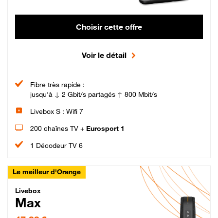
Choisir cette offre
Voir le détail
Fibre très rapide :
jusqu'à ↓ 2 Gbit/s partagés ↑ 800 Mbit/s
Livebox S : Wifi 7
200 chaînes TV +
Eurosport 1
1 Décodeur TV 6
Le meilleur d'Orange
Livebox Max Fibre
Livebox
Max
47,99 € par mois pendant 12 mois puis 57,99 € par mois, Engagement 12 moi