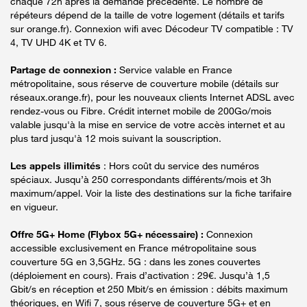
chaque 72h après la demande précédente. Le nombre de
répéteurs dépend de la taille de votre logement (détails et tarifs
sur orange.fr). Connexion wifi avec Décodeur TV compatible : TV
4, TV UHD 4K et TV 6.
Partage de connexion :
Service valable en France
métropolitaine, sous réserve de couverture mobile (détails sur
réseaux.orange.fr), pour les nouveaux clients Internet ADSL avec
rendez-vous ou Fibre. Crédit internet mobile de 200Go/mois
valable jusqu'à la mise en service de votre accès internet et au
plus tard jusqu'à 12 mois suivant la souscription.
Les appels illimités
: Hors coût du service des numéros
spéciaux. Jusqu’à 250 correspondants différents/mois et 3h
maximum/appel. Voir la liste des destinations sur la fiche tarifaire
en vigueur.
Offre 5G+ Home (Flybox 5G+ nécessaire) :
Connexion
accessible exclusivement en France métropolitaine sous
couverture 5G en 3,5GHz. 5G : dans les zones couvertes
(déploiement en cours). Frais d’activation : 29€. Jusqu’à 1,5
Gbit/s en réception et 250 Mbit/s en émission : débits maximum
théoriques, en Wifi 7, sous réserve de couverture 5G+ et en