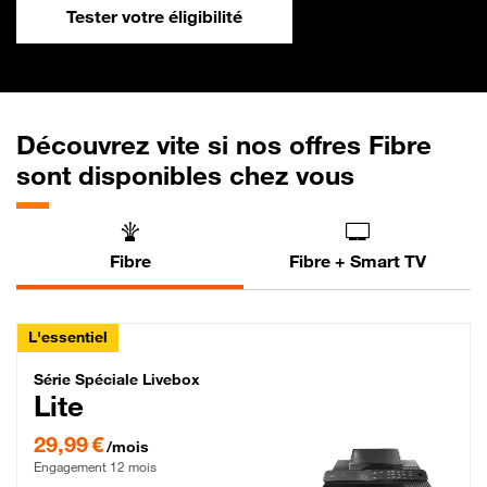
Tester votre éligibilité
Découvrez vite si nos offres Fibre
sont disponibles chez vous
Fibre
Fibre + Smart TV
L'essentiel
Série Spéciale Livebox Lite Fibre
Série Spéciale Livebox
Lite
29,99 € par mois , Engagement 12 mois
29,99 €
/mois
Engagement 12 mois