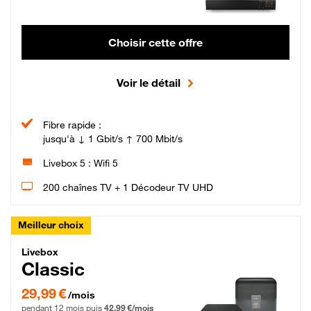
Choisir cette offre
Voir le détail
Fibre rapide :
jusqu'à ↓ 1 Gbit/s ↑ 700 Mbit/s
Livebox 5 : Wifi 5
200 chaînes TV + 1 Décodeur TV UHD
Meilleur choix
Livebox Classic Fibre
Livebox
Classic
29,99 € par mois pendant 12 mois puis 42,99 € par mois, Engagement 12 moi
29,99 €
/mois
pendant 12 mois puis
42,99 €/mois