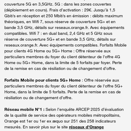
couverture 5G en 3,5GHz. 5G : dans les zones couvertes
(déploiement en cours). Frais d’activation : 29€. Jusqu’à 1,5
Gbit/s en réception et 250 Mbit/s en émission : débits maximum
théoriques, en Wifi 7, sous réserve de couverture 5G+ et en
bande 3,5 GHz, détails sur reseaux.orange.fr. Avec équipements
compatibles. Wifi 7 : en dual band, 2,4 GHz et 5 GHz sous
réserve de couverture 5G+ et en bande 3,5 GHz, détails sur
reseaux.orange.fr. Avec équipements compatibles. Forfaits Mobile
pour clients 4G Home ou 5G+ Home : Offre réservée aux
particuliers membres du foyer du client détenteur de l'offre 4G
Home ou 5G+ Home, dans la limite de 5 forfaits par foyer. Perte
de la remise en cas de résiliation ou de changement d’offre.
Forfaits Mobile pour clients 5G+ Home
: Offre réservée aux
particuliers membres du foyer du client détenteur de l'offre 5G+
Home, dans la limite de 5 forfaits. Perte de la remise en cas de
résiliation ou de changement d’offre.
Réseau mobile N°1 :
Selon l’enquête ARCEP 2025 d’évaluation
de la qualité de service des opérateurs mobiles métropolitains,
Orange est 1er ou 1er ex æquo sur 251 des 258 indicateurs
mesurés. En savoir plus sur le site
réseaux d'Orange