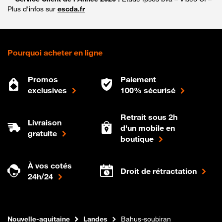
Plus d'infos sur
escda.fr
Pourquoi acheter en ligne
Promos
Paiement
exclusives
100% sécurisé
Retrait sous 2h
Livraison
d'un mobile en
gratuite
boutique
À vos cotés
Droit de rétractation
24h/24
Internet fibre
Boutique Orange
Nouvelle-aquitaine
Landes
Bahus-soubiran