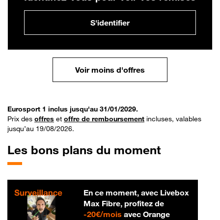
S'identifier
Voir moins d'offres
Eurosport 1 inclus jusqu'au 31/01/2029.
Prix des
offres
et
offre de remboursement
incluses, valables
jusqu’au 19/08/2026.
Les bons plans du moment
En ce moment, avec Livebox
Max Fibre, profitez de
20 € par mois
-
20€/mois
avec Orange