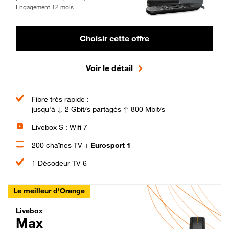
Engagement 12 mois
Choisir cette offre
Voir le détail
Fibre très rapide :
jusqu'à ↓ 2 Gbit/s partagés ↑ 800 Mbit/s
Livebox S : Wifi 7
200 chaînes TV +
Eurosport 1
1 Décodeur TV 6
Le meilleur d'Orange
Livebox Max Fibre
Livebox
Max