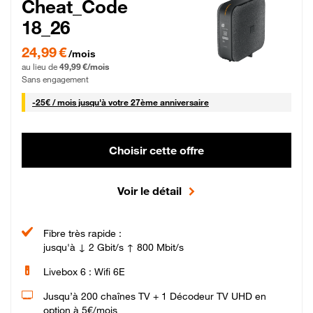
Cheat_Code
18_26
24,99 € par mois pendant 0 mois puis 49,99 € par mois, Sans engagement
24,99 €
/mois
au lieu de
49,99 €/mois
Sans engagement
25 € par mois
-
25€ / mois
jusqu'à votre 27ème anniversaire
Choisir cette offre
Voir le détail
Fibre très rapide :
jusqu'à ↓ 2 Gbit/s ↑ 800 Mbit/s
Livebox 6 : Wifi 6E
Jusqu’à 200 chaînes TV + 1 Décodeur TV UHD en
option à 5€/mois