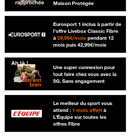
Maison Protégée
Eurosport 1 inclus à partir de
l’offre Livebox Classic Fibre
29,99 € par mois
à
29,99€/mois
pendant 12
42,99 € par m
mois puis
42,99€/mois
Une super connexion pour
tout faire chez vous avec la
5G. Sans engagement
Le meilleur du sport vous
attend :
1 mois offert
à
L’Équipe sur toutes les
offres Fibre