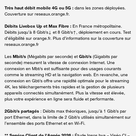
Très haut débit mobile 4G ou 5G :
dans les zones déployées.
Couverture sur reseaux.orange.fr.
Débits Livebox Up et Max Fibre :
En France métropolitaine.
Débits jusqu’à 8 Gbit/s↓ et 8 Gbit/s↑, déploiement en cours. Test
d’éligibilité sur orange.fr. Plus d’informations sur la couverture sur
reseaux.orange.fr
Les
Mbit/s
(Mégabits par seconde) et
Gbit/s
(Gigabits par
seconde) mesurent la vitesse de connexion Internet. Une
connexion en Mbt/s est suffisante pour des usages courants
comme le streaming HD et la navigation web. En revanche, une
connexion en Gbt/s offre une rapidité optimale pour le streaming
4K, les téléchargements très rapides et la gestion de plusieurs
appareils connectés simultanément. Plus la vitesse est élevée,
plus votre expérience en ligne sera fluide et performante.
2Gbit/s partagés
: Débits max théoriques, jusqu’à 1 Gbit/s par
port Ethernet, dans la limite de 2 Gbit/s utilisés simultanément sur
l’ensemble des ports Ethernet et en Wi-Fi.
** Service Client de l'Année 2026 :
Étude Ipsos bva – Viséo CI –