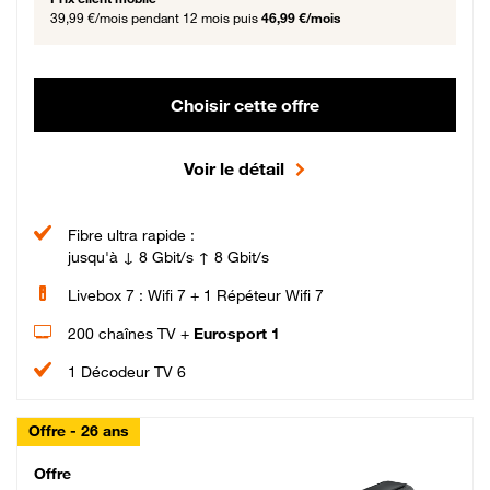
39,99 €/mois
pendant 12 mois puis
46,99 €/mois
Choisir cette offre
Voir le détail
Fibre ultra rapide :
jusqu'à ↓ 8 Gbit/s ↑ 8 Gbit/s
Livebox 7 : Wifi 7 + 1 Répéteur Wifi 7
200 chaînes TV +
Eurosport 1
1 Décodeur TV 6
Offre - 26 ans
Cheat_Code Fibre_18_26
Offre