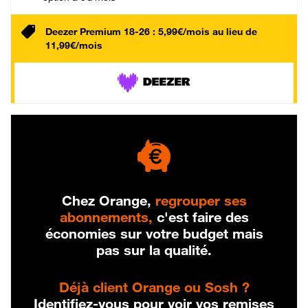
Deezer Premium 18-26 : 5,99€/mois au lieu de
11,99€/mois
Chez Orange,
regrouper ses
abonnements,
c'est faire des
économies sur votre budget mais
pas sur la qualité.
Déjà client Orange ou Sosh ?
Identifiez-vous pour voir vos remises