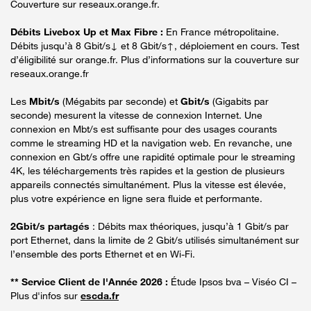
Couverture sur reseaux.orange.fr.
Débits Livebox Up et Max Fibre :
En France métropolitaine.
Débits jusqu’à 8 Gbit/s↓ et 8 Gbit/s↑, déploiement en cours. Test
d’éligibilité sur orange.fr. Plus d’informations sur la couverture sur
reseaux.orange.fr
Les
Mbit/s
(Mégabits par seconde) et
Gbit/s
(Gigabits par
seconde) mesurent la vitesse de connexion Internet. Une
connexion en Mbt/s est suffisante pour des usages courants
comme le streaming HD et la navigation web. En revanche, une
connexion en Gbt/s offre une rapidité optimale pour le streaming
4K, les téléchargements très rapides et la gestion de plusieurs
appareils connectés simultanément. Plus la vitesse est élevée,
plus votre expérience en ligne sera fluide et performante.
2Gbit/s partagés
: Débits max théoriques, jusqu’à 1 Gbit/s par
port Ethernet, dans la limite de 2 Gbit/s utilisés simultanément sur
l’ensemble des ports Ethernet et en Wi-Fi.
** Service Client de l'Année 2026 :
Étude Ipsos bva – Viséo CI –
Plus d'infos sur
escda.fr