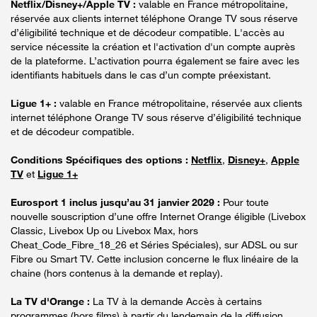
Netflix/Disney+/Apple TV :
valable en France métropolitaine,
réservée aux clients internet téléphone Orange TV sous réserve
d’éligibilité technique et de décodeur compatible. L'accès au
service nécessite la création et l'activation d'un compte auprès
de la plateforme. L’activation pourra également se faire avec les
identifiants habituels dans le cas d’un compte préexistant.
Ligue 1+ :
valable en France métropolitaine, réservée aux clients
internet téléphone Orange TV sous réserve d’éligibilité technique
et de décodeur compatible.
Conditions Spécifiques des options :
Netflix
,
Disney+
,
Apple
TV
et
Ligue 1+
Eurosport 1 inclus jusqu’au 31 janvier 2029 :
Pour toute
nouvelle souscription d’une offre Internet Orange éligible (Livebox
Classic, Livebox Up ou Livebox Max, hors
Cheat_Code_Fibre_18_26 et Séries Spéciales), sur ADSL ou sur
Fibre ou Smart TV. Cette inclusion concerne le flux linéaire de la
chaine (hors contenus à la demande et replay).
La TV d'Orange :
La TV à la demande Accès à certains
programmes (hors films) à partir du lendemain de la diffusion