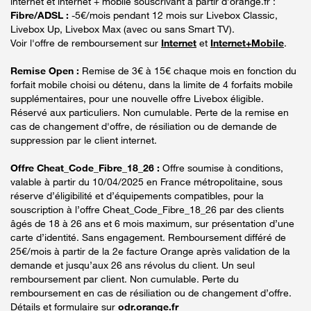
internet et internet + mobile souscrivant à partir d’orange.fr :
Fibre/ADSL :
-5€/mois pendant 12 mois sur Livebox Classic,
Livebox Up, Livebox Max (avec ou sans Smart TV).
Voir l'offre de remboursement sur
Internet
et
Internet+Mobile
.
Remise Open :
Remise de 3€ à 15€ chaque mois en fonction du
forfait mobile choisi ou détenu, dans la limite de 4 forfaits mobile
supplémentaires, pour une nouvelle offre Livebox éligible.
Réservé aux particuliers. Non cumulable. Perte de la remise en
cas de changement d'offre, de résiliation ou de demande de
suppression par le client internet.
Offre Cheat_Code_Fibre_18_26 :
Offre soumise à conditions,
valable à partir du 10/04/2025 en France métropolitaine, sous
réserve d’éligibilité et d’équipements compatibles, pour la
souscription à l’offre Cheat_Code_Fibre_18_26 par des clients
âgés de 18 à 26 ans et 6 mois maximum, sur présentation d’une
carte d’identité. Sans engagement. Remboursement différé de
25€/mois à partir de la 2e facture Orange après validation de la
demande et jusqu’aux 26 ans révolus du client. Un seul
remboursement par client. Non cumulable. Perte du
remboursement en cas de résiliation ou de changement d’offre.
Détails et formulaire sur
odr.orange.fr