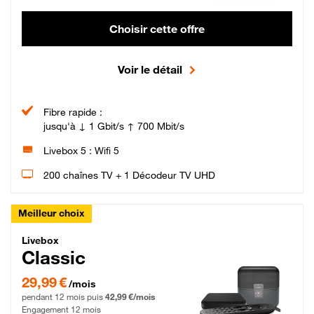
Choisir cette offre
Voir le détail
Fibre rapide :
jusqu'à ↓ 1 Gbit/s ↑ 700 Mbit/s
Livebox 5 : Wifi 5
200 chaînes TV + 1 Décodeur TV UHD
Meilleur choix
Livebox Classic Fibre
Livebox
Classic
29,99 € par mois pendant 12 mois puis 42,99 € par mois, Engagement 12 moi
29,99 €
/mois
pendant 12 mois puis
42,99 €/mois
Engagement 12 mois