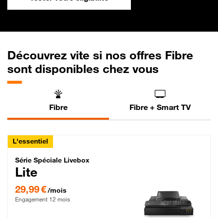
Découvrez vite si nos offres Fibre
sont disponibles chez vous
Fibre
Fibre + Smart TV
L'essentiel
Série Spéciale Livebox Lite Fibre
Série Spéciale Livebox
Lite
29,99 € par mois , Engagement 12 mois
29,99 €
/mois
Engagement 12 mois