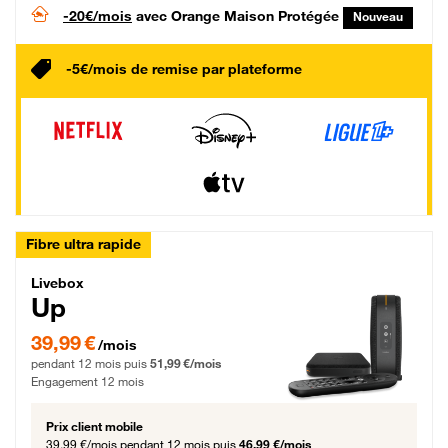
-20€/mois
avec Orange Maison Protégée
Nouveau
-5€/mois de remise par plateforme
Fibre ultra rapide
Livebox Up Fibre
Livebox
Up
39,99 € par mois pendant 12 mois puis 51,99 € par mois, Engagement 12 moi
39,99 €
/mois
pendant 12 mois puis
51,99 €/mois
Engagement 12 mois
Prix client mobile
39,99 €/mois
pendant 12 mois puis
46,99 €/mois