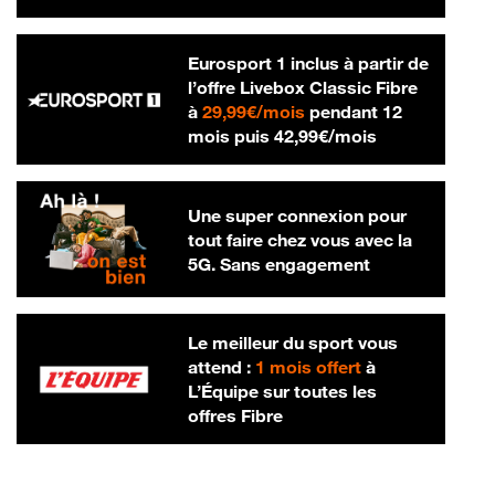
Eurosport 1 inclus à partir de
l’offre Livebox Classic Fibre
29,99 € par mois
à
29,99€/mois
pendant 12
42,99 € par m
mois puis
42,99€/mois
Une super connexion pour
tout faire chez vous avec la
5G. Sans engagement
Le meilleur du sport vous
attend :
1 mois offert
à
L’Équipe sur toutes les
offres Fibre