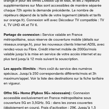
orange.fr pour les offres Livebox Up et Max, et les 2 répéteurs
supplémentaires sur Max sont accessibles de manière séparée
chaque 72h après la demande précédente. Le nombre de
répéteurs dépend de la taille de votre logement (détails et tarifs
sur orange.fr). Connexion wifi avec Décodeur TV compatible : TV
4, TV UHD 4K et TV 6.
Partage de connexion :
Service valable en France
métropolitaine, sous réserve de couverture mobile (détails sur
réseaux.orange.fr), pour les nouveaux clients Internet ADSL avec
rendez-vous ou Fibre. Crédit internet mobile de 200Go/mois
valable jusqu'à la mise en service de votre accès internet et au
plus tard jusqu'à 12 mois suivant la souscription.
Les appels illimités
: Hors coût du service des numéros
spéciaux. Jusqu’à 250 correspondants différents/mois et 3h
maximum/appel. Voir la liste des destinations sur la fiche tarifaire
en vigueur.
Offre 5G+ Home (Flybox 5G+ nécessaire) :
Connexion
accessible exclusivement en France métropolitaine sous
couverture 5G en 3,5GHz. 5G : dans les zones couvertes
(déploiement en cours). Frais d’activation : 29€. Jusqu’à 1,5