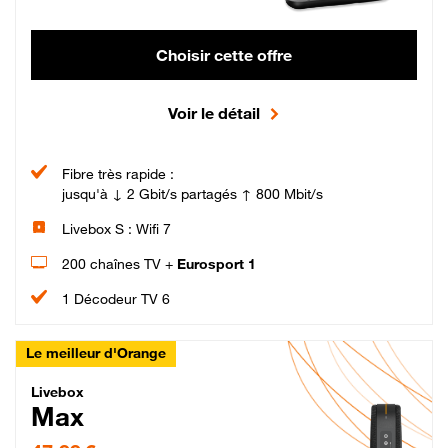
Choisir cette offre
Voir le détail
Fibre très rapide :
jusqu'à ↓ 2 Gbit/s partagés ↑ 800 Mbit/s
Livebox S : Wifi 7
200 chaînes TV +
Eurosport 1
1 Décodeur TV 6
Le meilleur d'Orange
Livebox Max Fibre
Livebox
Max
47,99 € par mois pendant 12 mois puis 57,99 € par mois, Engagement 12 moi