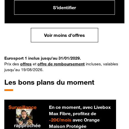
S'identifier
Voir moins d'offres
Eurosport 1 inclus jusqu'au 31/01/2029.
Prix des
offres
et
offre de remboursement
incluses, valables
jusqu’au 19/08/2026.
Les bons plans du moment
En ce moment, avec Livebox
Max Fibre, profitez de
20 € par mois
-
20€/mois
avec Orange
Maison Protégée