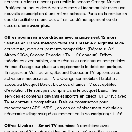
nouveaux clients n’ayant pas résilié le service Orange Maison
Protégée au cours des 6 derniers mois et incompatible avec une
nouvelle souscription à une même adresse. Perte de la remise en
cas de résiliation d’une des offres, de déménagement ou de
cession.
En savoir plus
.
Offres soumises à conditions avec engagement 12 mois
valables en France métropolitaine sous réserve d’éligibilité et de
couverture, avec équipements compatibles. (Répéteur Wifi,
Airbox 20Go, Second Décodeur TV : 10€ chacun). Débits
théoriques avec câbles, carte réseau et ordinateurs compatibles.
En cas d’usage sur plusieurs équipements le débit est partagé.
Enregistreur Multi-écrans, Second Décodeur TV, options avec
activations nécessaires. TV d’Orange sur mobile et tablette :
accès au Bouquet Basic. Liste des chaînes TV susceptibles
d’évolution. Ne sont pas compris dans le bouquet basic : les
services et contenus payants et sportifs en direct. UHD 4K : avec
TV et contenus compatibles. Frais de construction pour
raccordement ADSL/VDSL, en cas de déplacement technicien
nécessaire (diagnostiqué au moment de la souscription) : 119€.
Offres Livebox + Smart TV
soumises à conditions avec
engagement 24 mois valables en France métropolitaine sous