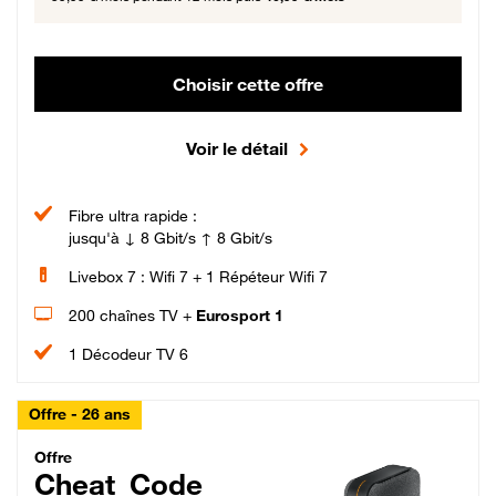
Choisir cette offre
Voir le détail
Fibre ultra rapide :
jusqu'à ↓ 8 Gbit/s ↑ 8 Gbit/s
Livebox 7 : Wifi 7 + 1 Répéteur Wifi 7
200 chaînes TV +
Eurosport 1
1 Décodeur TV 6
Offre - 26 ans
Cheat_Code Fibre_18_26
Offre
Cheat_Code