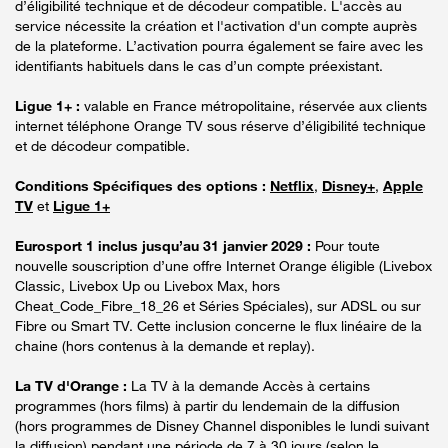
d’éligibilité technique et de décodeur compatible. L'accès au
service nécessite la création et l'activation d'un compte auprès
de la plateforme. L’activation pourra également se faire avec les
identifiants habituels dans le cas d’un compte préexistant.
Ligue 1+ :
valable en France métropolitaine, réservée aux clients
internet téléphone Orange TV sous réserve d’éligibilité technique
et de décodeur compatible.
Conditions Spécifiques des options :
Netflix
,
Disney+
,
Apple
TV
et
Ligue 1+
Eurosport 1 inclus jusqu’au 31 janvier 2029 :
Pour toute
nouvelle souscription d’une offre Internet Orange éligible (Livebox
Classic, Livebox Up ou Livebox Max, hors
Cheat_Code_Fibre_18_26 et Séries Spéciales), sur ADSL ou sur
Fibre ou Smart TV. Cette inclusion concerne le flux linéaire de la
chaine (hors contenus à la demande et replay).
La TV d'Orange :
La TV à la demande Accès à certains
programmes (hors films) à partir du lendemain de la diffusion
(hors programmes de Disney Channel disponibles le lundi suivant
la diffusion) pendant une période de 7 à 30 jours (selon le