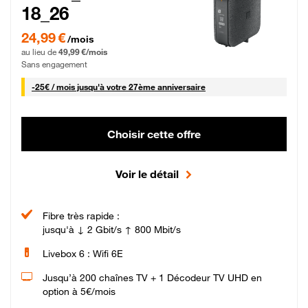
18_26
24,99 € par mois pendant 0 mois puis 49,99 € par mois, Sans engagement
24,99 €
/mois
au lieu de
49,99 €/mois
Sans engagement
25 € par mois
-
25€ / mois
jusqu'à votre 27ème anniversaire
Choisir cette offre
Voir le détail
Fibre très rapide :
jusqu'à ↓ 2 Gbit/s ↑ 800 Mbit/s
Livebox 6 : Wifi 6E
Jusqu’à 200 chaînes TV + 1 Décodeur TV UHD en
option à 5€/mois