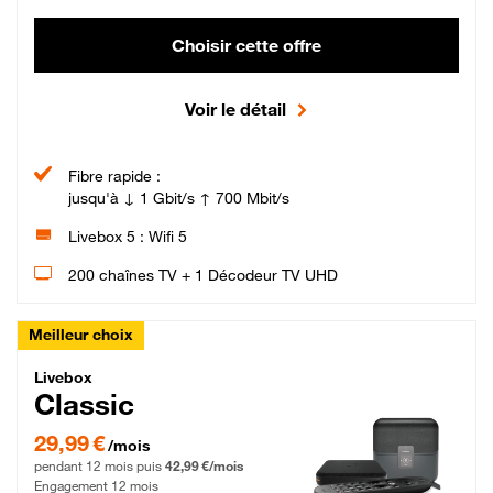
Choisir cette offre
Voir le détail
Fibre rapide :
jusqu'à ↓ 1 Gbit/s ↑ 700 Mbit/s
Livebox 5 : Wifi 5
200 chaînes TV + 1 Décodeur TV UHD
Meilleur choix
Livebox Classic Fibre
Livebox
Classic
29,99 € par mois pendant 12 mois puis 42,99 € par mois, Engagement 12 moi
29,99 €
/mois
pendant 12 mois puis
42,99 €/mois
Engagement 12 mois