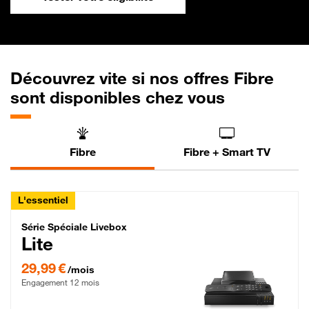
Découvrez vite si nos offres Fibre
sont disponibles chez vous
Fibre
Fibre + Smart TV
L'essentiel
Série Spéciale Livebox Lite Fibre
Série Spéciale Livebox
Lite
29,99 € par mois , Engagement 12 mois
29,99 €
/mois
Engagement 12 mois