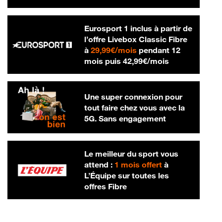
Eurosport 1 inclus à partir de
l’offre Livebox Classic Fibre
29,99 € par mois
à
29,99€/mois
pendant 12
42,99 € par m
mois puis
42,99€/mois
Une super connexion pour
tout faire chez vous avec la
5G. Sans engagement
Le meilleur du sport vous
attend :
1 mois offert
à
L’Équipe sur toutes les
offres Fibre