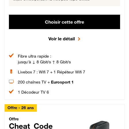
Choisir cette offre
Voir le détail
Fibre ultra rapide :
jusqu'à ↓ 8 Gbit/s ↑ 8 Gbit/s
Livebox 7 : Wifi 7 + 1 Répéteur Wifi 7
200 chaînes TV +
Eurosport 1
1 Décodeur TV 6
Offre - 26 ans
Cheat_Code Fibre_18_26
Offre
Cheat_Code