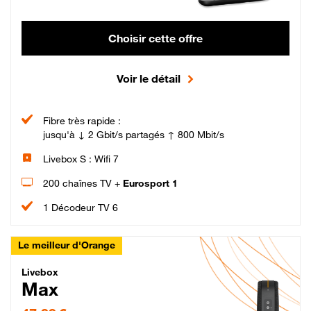
Choisir cette offre
Voir le détail
Fibre très rapide :
jusqu'à ↓ 2 Gbit/s partagés ↑ 800 Mbit/s
Livebox S : Wifi 7
200 chaînes TV +
Eurosport 1
1 Décodeur TV 6
Le meilleur d'Orange
Livebox Max Fibre
Livebox
Max
47,99 € par mois pendant 12 mois puis 57,99 € par mois, Engagement 12 moi