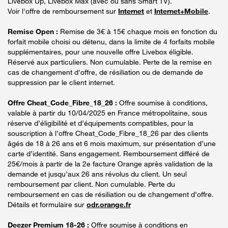
Livebox Up, Livebox Max (avec ou sans Smart TV).
Voir l'offre de remboursement sur
Internet
et
Internet+Mobile
.
Remise Open :
Remise de 3€ à 15€ chaque mois en fonction du
forfait mobile choisi ou détenu, dans la limite de 4 forfaits mobile
supplémentaires, pour une nouvelle offre Livebox éligible.
Réservé aux particuliers. Non cumulable. Perte de la remise en
cas de changement d'offre, de résiliation ou de demande de
suppression par le client internet.
Offre Cheat_Code_Fibre_18_26 :
Offre soumise à conditions,
valable à partir du 10/04/2025 en France métropolitaine, sous
réserve d’éligibilité et d’équipements compatibles, pour la
souscription à l’offre Cheat_Code_Fibre_18_26 par des clients
âgés de 18 à 26 ans et 6 mois maximum, sur présentation d’une
carte d’identité. Sans engagement. Remboursement différé de
25€/mois à partir de la 2e facture Orange après validation de la
demande et jusqu’aux 26 ans révolus du client. Un seul
remboursement par client. Non cumulable. Perte du
remboursement en cas de résiliation ou de changement d’offre.
Détails et formulaire sur
odr.orange.fr
Deezer Premium 18-26 :
Offre soumise à conditions en