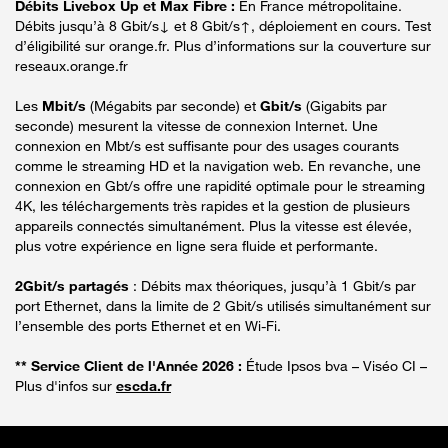
Débits Livebox Up et Max Fibre :
En France métropolitaine.
Débits jusqu’à 8 Gbit/s↓ et 8 Gbit/s↑, déploiement en cours. Test
d’éligibilité sur orange.fr. Plus d’informations sur la couverture sur
reseaux.orange.fr
Les
Mbit/s
(Mégabits par seconde) et
Gbit/s
(Gigabits par
seconde) mesurent la vitesse de connexion Internet. Une
connexion en Mbt/s est suffisante pour des usages courants
comme le streaming HD et la navigation web. En revanche, une
connexion en Gbt/s offre une rapidité optimale pour le streaming
4K, les téléchargements très rapides et la gestion de plusieurs
appareils connectés simultanément. Plus la vitesse est élevée,
plus votre expérience en ligne sera fluide et performante.
2Gbit/s partagés
: Débits max théoriques, jusqu’à 1 Gbit/s par
port Ethernet, dans la limite de 2 Gbit/s utilisés simultanément sur
l’ensemble des ports Ethernet et en Wi-Fi.
** Service Client de l'Année 2026 :
Étude Ipsos bva – Viséo CI –
Plus d'infos sur
escda.fr