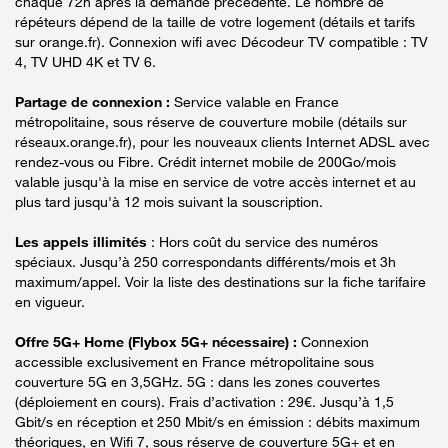
chaque 72h après la demande précédente. Le nombre de
répéteurs dépend de la taille de votre logement (détails et tarifs
sur orange.fr). Connexion wifi avec Décodeur TV compatible : TV
4, TV UHD 4K et TV 6.
Partage de connexion :
Service valable en France
métropolitaine, sous réserve de couverture mobile (détails sur
réseaux.orange.fr), pour les nouveaux clients Internet ADSL avec
rendez-vous ou Fibre. Crédit internet mobile de 200Go/mois
valable jusqu'à la mise en service de votre accès internet et au
plus tard jusqu'à 12 mois suivant la souscription.
Les appels illimités
: Hors coût du service des numéros
spéciaux. Jusqu’à 250 correspondants différents/mois et 3h
maximum/appel. Voir la liste des destinations sur la fiche tarifaire
en vigueur.
Offre 5G+ Home (Flybox 5G+ nécessaire) :
Connexion
accessible exclusivement en France métropolitaine sous
couverture 5G en 3,5GHz. 5G : dans les zones couvertes
(déploiement en cours). Frais d’activation : 29€. Jusqu’à 1,5
Gbit/s en réception et 250 Mbit/s en émission : débits maximum
théoriques, en Wifi 7, sous réserve de couverture 5G+ et en