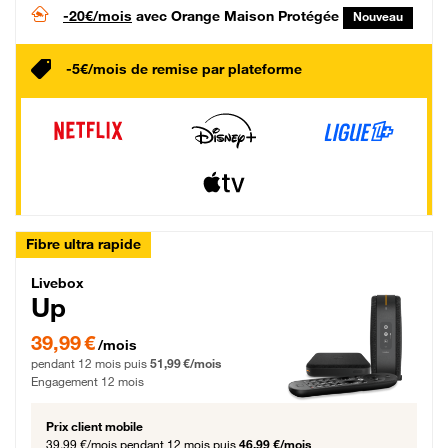
-20€/mois
avec Orange Maison Protégée
Nouveau
-5€/mois de remise par plateforme
Fibre ultra rapide
Livebox Up Fibre
Livebox
Up
39,99 € par mois pendant 12 mois puis 51,99 € par mois, Engagement 12 moi
39,99 €
/mois
pendant 12 mois puis
51,99 €/mois
Engagement 12 mois
Prix client mobile
39,99 €/mois
pendant 12 mois puis
46,99 €/mois