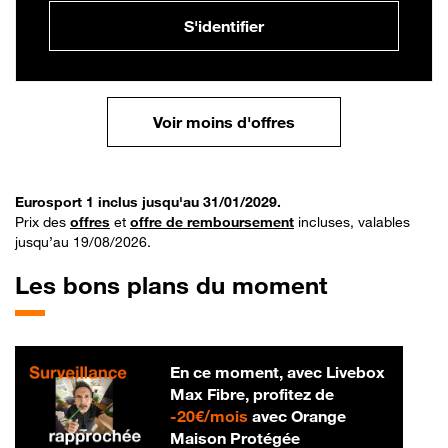
S'identifier
Voir moins d'offres
Eurosport 1 inclus jusqu'au 31/01/2029.
Prix des
offres
et
offre de remboursement
incluses, valables
jusqu’au 19/08/2026.
Les bons plans du moment
En ce moment, avec Livebox
Max Fibre, profitez de
20 € par mois
-
20€/mois
avec Orange
Maison Protégée