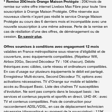
* Remise 20€/mois Orange Maison Protégée
: 20€/mois de
remise sur votre offre internet Livebox Max Fibre pour toute 1ère
souscription à Orange Maison Protégée. Offre réservée aux
nouveaux clients n’ayant pas résilié le service Orange Maison
Protégée au cours des 6 derniers mois et incompatible avec une
nouvelle souscription à une même adresse. Perte de la remise en
cas de résiliation d’une des offres, de déménagement ou de
cession.
En savoir plus
.
Offres soumises à conditions avec engagement 12 mois
valables en France métropolitaine sous réserve d’éligibilité et de
couverture, avec équipements compatibles. (Répéteur Wifi,
Airbox 20Go, Second Décodeur TV : 10€ chacun). Débits
théoriques avec câbles, carte réseau et ordinateurs compatibles.
En cas d’usage sur plusieurs équipements le débit est partagé.
Enregistreur Multi-écrans, Second Décodeur TV, options avec
activations nécessaires. TV d’Orange sur mobile et tablette :
accès au Bouquet Basic. Liste des chaînes TV susceptibles
d’évolution. Ne sont pas compris dans le bouquet basic : les
services et contenus payants et sportifs en direct. UHD 4K : avec
TV et contenus compatibles. Frais de construction pour
raccordement ADSL/VDSL, en cas de déplacement technicien
nécessaire (diagnostiqué au moment de la souscription) : 119€.