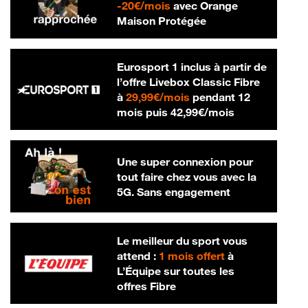
20 € par mois
-
20€/mois
avec Orange
Maison Protégée
Eurosport 1 inclus à partir de
l’offre Livebox Classic Fibre
29,99 € par mois
à
29,99€/mois
pendant 12
42,99 € par m
mois puis
42,99€/mois
Une super connexion pour
tout faire chez vous avec la
5G. Sans engagement
Le meilleur du sport vous
attend :
1 mois offert
à
L’Équipe sur toutes les
offres Fibre