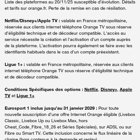
Liste des plateformes au 20/11/25 susceptible d’évolution. Détails
et tarifs sur orange.fr. Perte de la remise en cas de résiliation.
Netflix/Disney+/Apple TV :
valable en France métropolitaine,
réservée aux clients internet téléphone Orange TV sous réserve
d’éligibilité technique et de décodeur compatible. L'accès au
service nécessite la création et l'activation d'un compte auprès
de la plateforme. L’activation pourra également se faire avec les
identifiants habituels dans le cas d’un compte préexistant.
Ligue 1+ :
valable en France métropolitaine, réservée aux clients
internet téléphone Orange TV sous réserve d’éligibilité technique
et de décodeur compatible.
Conditions Spécifiques des options :
Netflix
,
Disney+
,
Apple
TV
et
Ligue 1+
Eurosport 1 inclus jusqu’au 31 janvier 2029 :
Pour toute
nouvelle souscription d’une offre Internet Orange éligible (Livebox
Classic, Livebox Up ou Livebox Max, hors
Cheat_Code_Fibre_18_26 et Séries Spéciales), sur ADSL ou sur
Fibre ou Smart TV. Cette inclusion concerne le flux linéaire de la
chaine (hors contenus à la demande et replay).