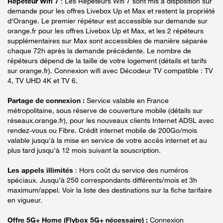
Répéteur Wifi 7
: Les Répéteurs Wifi 7 sont mis à disposition sur
demande pour les offres Livebox Up et Max et restent la propriété
d'Orange. Le premier répéteur est accessible sur demande sur
orange.fr pour les offres Livebox Up et Max, et les 2 répéteurs
supplémentaires sur Max sont accessibles de manière séparée
chaque 72h après la demande précédente. Le nombre de
répéteurs dépend de la taille de votre logement (détails et tarifs
sur orange.fr). Connexion wifi avec Décodeur TV compatible : TV
4, TV UHD 4K et TV 6.
Partage de connexion :
Service valable en France
métropolitaine, sous réserve de couverture mobile (détails sur
réseaux.orange.fr), pour les nouveaux clients Internet ADSL avec
rendez-vous ou Fibre. Crédit internet mobile de 200Go/mois
valable jusqu'à la mise en service de votre accès internet et au
plus tard jusqu'à 12 mois suivant la souscription.
Les appels illimités
: Hors coût du service des numéros
spéciaux. Jusqu’à 250 correspondants différents/mois et 3h
maximum/appel. Voir la liste des destinations sur la fiche tarifaire
en vigueur.
Offre 5G+ Home (Flybox 5G+ nécessaire) :
Connexion