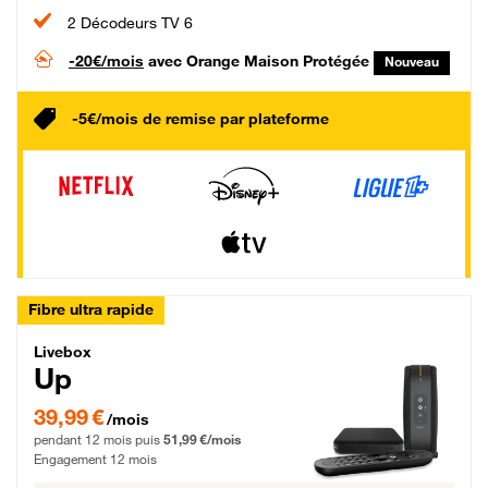
2 Décodeurs TV 6
-20€/mois
avec Orange Maison Protégée
Nouveau
-5€/mois de remise par plateforme
Fibre ultra rapide
Livebox Up Fibre
Livebox
Up
39,99 € par mois pendant 12 mois puis 51,99 € par mois, Engagement 12 moi
39,99 €
/mois
pendant 12 mois puis
51,99 €/mois
Engagement 12 mois