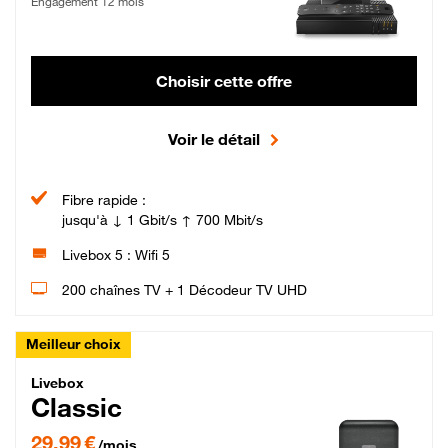
Engagement 12 mois
Choisir cette offre
Voir le détail
Fibre rapide :
jusqu'à ↓ 1 Gbit/s ↑ 700 Mbit/s
Livebox 5 : Wifi 5
200 chaînes TV + 1 Décodeur TV UHD
Meilleur choix
Livebox Classic Fibre
Livebox
Classic
29,99 € par mois pendant 12 mois puis 42,99 € par mois, Engagement 12 moi
29,99 €
/mois