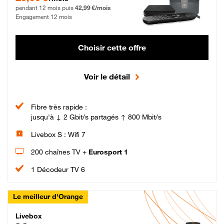
pendant 12 mois puis
42,99 €/mois
Engagement 12 mois
Choisir cette offre
Voir le détail
Fibre très rapide :
jusqu'à ↓ 2 Gbit/s partagés ↑ 800 Mbit/s
Livebox S : Wifi 7
200 chaînes TV +
Eurosport 1
1 Décodeur TV 6
Le meilleur d'Orange
Livebox Max Fibre
Livebox