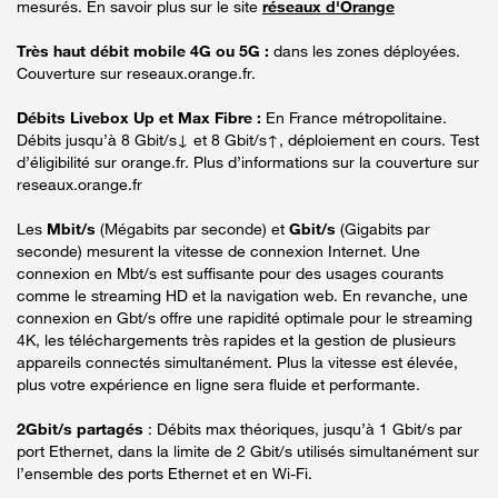
mesurés. En savoir plus sur le site
réseaux d'Orange
Très haut débit mobile 4G ou 5G :
dans les zones déployées.
Couverture sur reseaux.orange.fr.
Débits Livebox Up et Max Fibre :
En France métropolitaine.
Débits jusqu’à 8 Gbit/s↓ et 8 Gbit/s↑, déploiement en cours. Test
d’éligibilité sur orange.fr. Plus d’informations sur la couverture sur
reseaux.orange.fr
Les
Mbit/s
(Mégabits par seconde) et
Gbit/s
(Gigabits par
seconde) mesurent la vitesse de connexion Internet. Une
connexion en Mbt/s est suffisante pour des usages courants
comme le streaming HD et la navigation web. En revanche, une
connexion en Gbt/s offre une rapidité optimale pour le streaming
4K, les téléchargements très rapides et la gestion de plusieurs
appareils connectés simultanément. Plus la vitesse est élevée,
plus votre expérience en ligne sera fluide et performante.
2Gbit/s partagés
: Débits max théoriques, jusqu’à 1 Gbit/s par
port Ethernet, dans la limite de 2 Gbit/s utilisés simultanément sur
l’ensemble des ports Ethernet et en Wi-Fi.