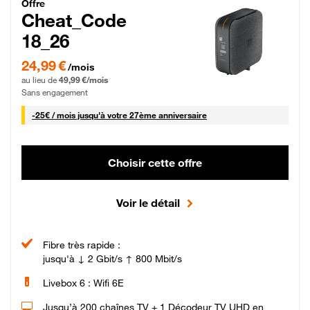
Cheat_Code Fibre_18_26
Offre
Cheat_Code
18_26
24,99 € par mois pendant 0 mois puis 49,99 € par mois, Sans engagement
24,99 €
/mois
au lieu de
49,99 €/mois
Sans engagement
25 € par mois
-
25€ / mois
jusqu'à votre 27ème anniversaire
Choisir cette offre
Voir le détail
Fibre très rapide :
jusqu'à ↓ 2 Gbit/s ↑ 800 Mbit/s
Livebox 6 : Wifi 6E
Jusqu’à 200 chaînes TV + 1 Décodeur TV UHD en