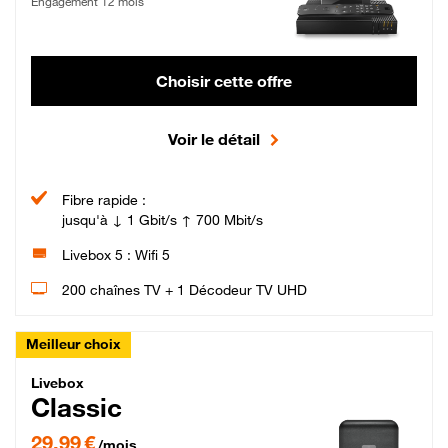
Engagement 12 mois
Choisir cette offre
Voir le détail
Fibre rapide :
jusqu'à ↓ 1 Gbit/s ↑ 700 Mbit/s
Livebox 5 : Wifi 5
200 chaînes TV + 1 Décodeur TV UHD
Meilleur choix
Livebox Classic Fibre
Livebox
Classic
29,99 € par mois pendant 12 mois puis 42,99 € par mois, Engagement 12 moi
29,99 €
/mois