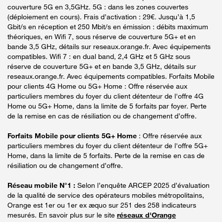
couverture 5G en 3,5GHz. 5G : dans les zones couvertes
(déploiement en cours). Frais d’activation : 29€. Jusqu’à 1,5
Gbit/s en réception et 250 Mbit/s en émission : débits maximum
théoriques, en Wifi 7, sous réserve de couverture 5G+ et en
bande 3,5 GHz, détails sur reseaux.orange.fr. Avec équipements
compatibles. Wifi 7 : en dual band, 2,4 GHz et 5 GHz sous
réserve de couverture 5G+ et en bande 3,5 GHz, détails sur
reseaux.orange.fr. Avec équipements compatibles. Forfaits Mobile
pour clients 4G Home ou 5G+ Home : Offre réservée aux
particuliers membres du foyer du client détenteur de l'offre 4G
Home ou 5G+ Home, dans la limite de 5 forfaits par foyer. Perte
de la remise en cas de résiliation ou de changement d’offre.
Forfaits Mobile pour clients 5G+ Home
: Offre réservée aux
particuliers membres du foyer du client détenteur de l'offre 5G+
Home, dans la limite de 5 forfaits. Perte de la remise en cas de
résiliation ou de changement d’offre.
Réseau mobile N°1 :
Selon l’enquête ARCEP 2025 d’évaluation
de la qualité de service des opérateurs mobiles métropolitains,
Orange est 1er ou 1er ex æquo sur 251 des 258 indicateurs
mesurés. En savoir plus sur le site
réseaux d'Orange