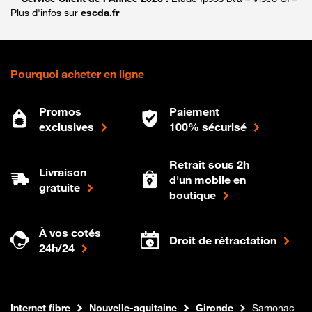
Plus d'infos sur
escda.fr
Pourquoi acheter en ligne
Promos
Paiement
exclusives
100% sécurisé
Retrait sous 2h
Livraison
d'un mobile en
gratuite
boutique
À vos cotés
Droit de rétractation
24h/24
Boutique Orange
Internet fibre
Nouvelle-aquitaine
Gironde
Samonac