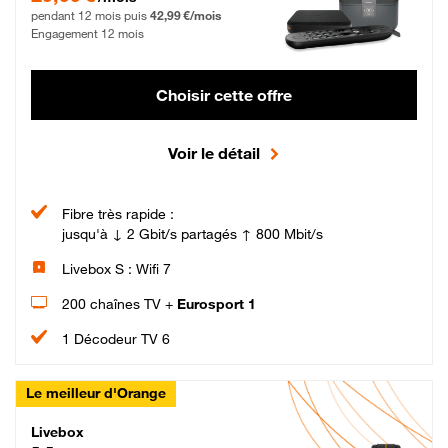
pendant 12 mois puis
42,99 €/mois
Engagement 12 mois
Choisir cette offre
Voir le détail
Fibre très rapide :
jusqu'à ↓ 2 Gbit/s partagés ↑ 800 Mbit/s
Livebox S : Wifi 7
200 chaînes TV +
Eurosport 1
1 Décodeur TV 6
Le meilleur d'Orange
Livebox Max Fibre
Livebox