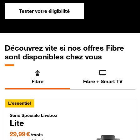
Tester votre éligibilité
Découvrez vite si nos offres Fibre
sont disponibles chez vous
Fibre
Fibre + Smart TV
L'essentiel
Série Spéciale Livebox Lite Fibre
Série Spéciale Livebox
Lite
29,99 € par mois , Engagement 12 mois
29,99 €
/mois