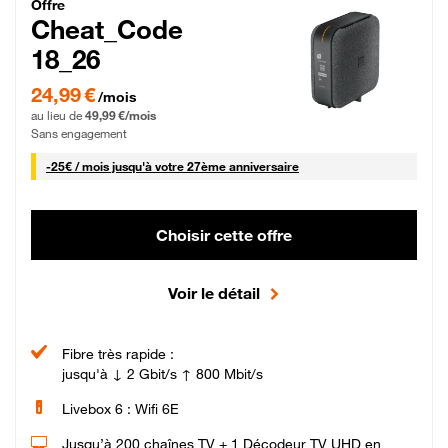
Cheat_Code Fibre_18_26
Offre
Cheat_Code
18_26
24,99 € par mois pendant 0 mois puis 49,99 € par mois, Sans engagement
24,99 €
/mois
au lieu de
49,99 €/mois
Sans engagement
25 € par mois
-
25€ / mois
jusqu'à votre 27ème anniversaire
Choisir cette offre
Voir le détail
Fibre très rapide :
jusqu'à ↓ 2 Gbit/s ↑ 800 Mbit/s
Livebox 6 : Wifi 6E
Jusqu’à 200 chaînes TV + 1 Décodeur TV UHD en