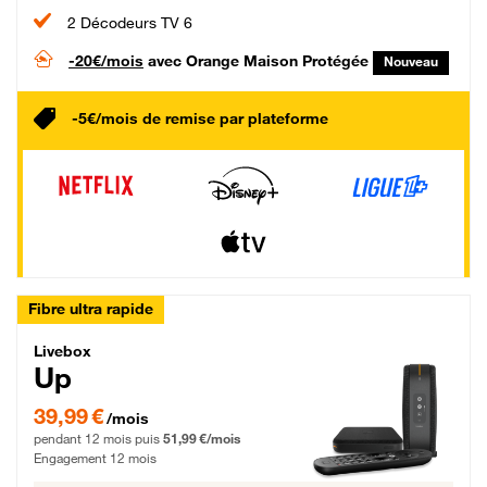
2 Décodeurs TV 6
-20€/mois
avec Orange Maison Protégée
Nouveau
-5€/mois de remise par plateforme
Fibre ultra rapide
Livebox Up Fibre
Livebox
Up
39,99 € par mois pendant 12 mois puis 51,99 € par mois, Engagement 12 moi
39,99 €
/mois
pendant 12 mois puis
51,99 €/mois
Engagement 12 mois