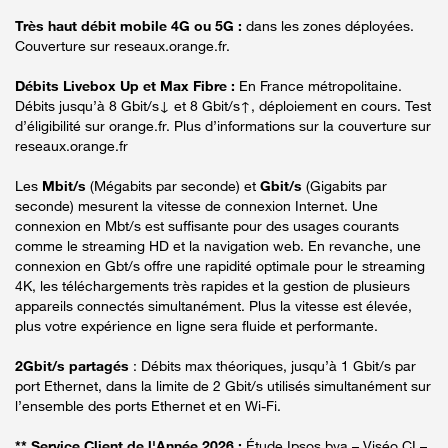
Très haut débit mobile 4G ou 5G :
dans les zones déployées.
Couverture sur reseaux.orange.fr.
Débits Livebox Up et Max Fibre :
En France métropolitaine.
Débits jusqu’à 8 Gbit/s↓ et 8 Gbit/s↑, déploiement en cours. Test
d’éligibilité sur orange.fr. Plus d’informations sur la couverture sur
reseaux.orange.fr
Les
Mbit/s
(Mégabits par seconde) et
Gbit/s
(Gigabits par
seconde) mesurent la vitesse de connexion Internet. Une
connexion en Mbt/s est suffisante pour des usages courants
comme le streaming HD et la navigation web. En revanche, une
connexion en Gbt/s offre une rapidité optimale pour le streaming
4K, les téléchargements très rapides et la gestion de plusieurs
appareils connectés simultanément. Plus la vitesse est élevée,
plus votre expérience en ligne sera fluide et performante.
2Gbit/s partagés
: Débits max théoriques, jusqu’à 1 Gbit/s par
port Ethernet, dans la limite de 2 Gbit/s utilisés simultanément sur
l’ensemble des ports Ethernet et en Wi-Fi.
** Service Client de l'Année 2026 :
Étude Ipsos bva – Viséo CI –