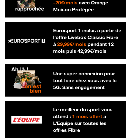
20 € par mois
-
20€/mois
avec Orange
Maison Protégée
Eurosport 1 inclus à partir de
l’offre Livebox Classic Fibre
29,99 € par mois
à
29,99€/mois
pendant 12
42,99 € par m
mois puis
42,99€/mois
Une super connexion pour
tout faire chez vous avec la
5G. Sans engagement
Le meilleur du sport vous
attend :
1 mois offert
à
L’Équipe sur toutes les
offres Fibre