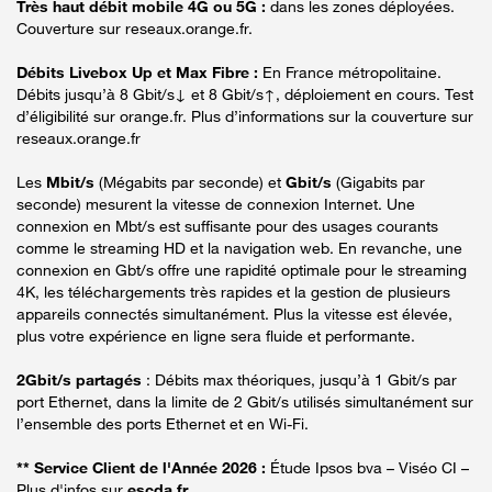
Très haut débit mobile 4G ou 5G :
dans les zones déployées.
Couverture sur reseaux.orange.fr.
Débits Livebox Up et Max Fibre :
En France métropolitaine.
Débits jusqu’à 8 Gbit/s↓ et 8 Gbit/s↑, déploiement en cours. Test
d’éligibilité sur orange.fr. Plus d’informations sur la couverture sur
reseaux.orange.fr
Les
Mbit/s
(Mégabits par seconde) et
Gbit/s
(Gigabits par
seconde) mesurent la vitesse de connexion Internet. Une
connexion en Mbt/s est suffisante pour des usages courants
comme le streaming HD et la navigation web. En revanche, une
connexion en Gbt/s offre une rapidité optimale pour le streaming
4K, les téléchargements très rapides et la gestion de plusieurs
appareils connectés simultanément. Plus la vitesse est élevée,
plus votre expérience en ligne sera fluide et performante.
2Gbit/s partagés
: Débits max théoriques, jusqu’à 1 Gbit/s par
port Ethernet, dans la limite de 2 Gbit/s utilisés simultanément sur
l’ensemble des ports Ethernet et en Wi-Fi.
** Service Client de l'Année 2026 :
Étude Ipsos bva – Viséo CI –
Plus d'infos sur
escda.fr