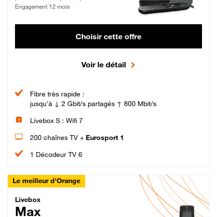
Engagement 12 mois
Choisir cette offre
Voir le détail
Fibre très rapide :
jusqu'à ↓ 2 Gbit/s partagés ↑ 800 Mbit/s
Livebox S : Wifi 7
200 chaînes TV +
Eurosport 1
1 Décodeur TV 6
Le meilleur d'Orange
Livebox Max Fibre
Livebox
Max