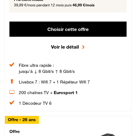
39,99 €/mois
pendant 12 mois puis
46,99 €/mois
Choisir cette offre
Voir le détail
Fibre ultra rapide :
jusqu'à ↓ 8 Gbit/s ↑ 8 Gbit/s
Livebox 7 : Wifi 7 + 1 Répéteur Wifi 7
200 chaînes TV +
Eurosport 1
1 Décodeur TV 6
Offre - 26 ans
Cheat_Code Fibre_18_26
Offre