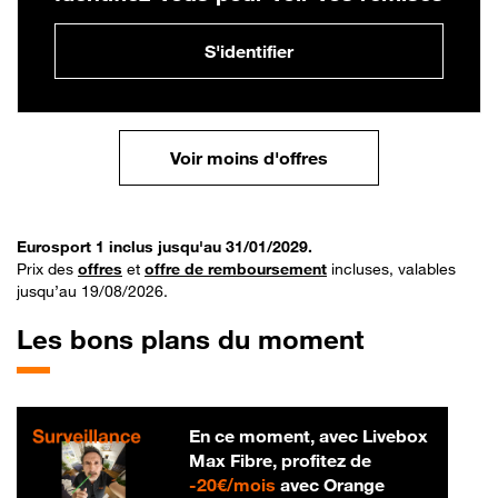
S'identifier
Voir moins d'offres
Eurosport 1 inclus jusqu'au 31/01/2029.
Prix des
offres
et
offre de remboursement
incluses, valables
jusqu’au 19/08/2026.
Les bons plans du moment
En ce moment, avec Livebox
Max Fibre, profitez de
20 € par mois
-
20€/mois
avec Orange