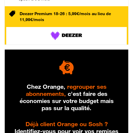
Deezer Premium 18-26 : 5,99€/mois au lieu de
11,99€/mois
Chez Orange,
regrouper ses
abonnements,
c'est faire des
économies sur votre budget mais
pas sur la qualité.
Déjà client Orange ou Sosh ?
Identifiez-vous pour voir vos remises