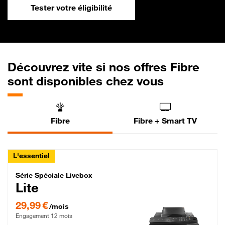
Tester votre éligibilité
Découvrez vite si nos offres Fibre
sont disponibles chez vous
Fibre
Fibre + Smart TV
L'essentiel
Série Spéciale Livebox Lite Fibre
Série Spéciale Livebox
Lite
29,99 € par mois , Engagement 12 mois
29,99 €
/mois
Engagement 12 mois