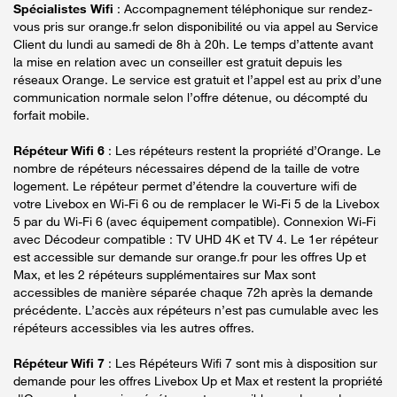
Spécialistes Wifi
: Accompagnement téléphonique sur rendez-
vous pris sur orange.fr selon disponibilité ou via appel au Service
Client du lundi au samedi de 8h à 20h. Le temps d’attente avant
la mise en relation avec un conseiller est gratuit depuis les
réseaux Orange. Le service est gratuit et l’appel est au prix d’une
communication normale selon l’offre détenue, ou décompté du
forfait mobile.
Répéteur Wifi 6
: Les répéteurs restent la propriété d’Orange. Le
nombre de répéteurs nécessaires dépend de la taille de votre
logement. Le répéteur permet d’étendre la couverture wifi de
votre Livebox en Wi-Fi 6 ou de remplacer le Wi-Fi 5 de la Livebox
5 par du Wi-Fi 6 (avec équipement compatible). Connexion Wi-Fi
avec Décodeur compatible : TV UHD 4K et TV 4. Le 1er répéteur
est accessible sur demande sur orange.fr pour les offres Up et
Max, et les 2 répéteurs supplémentaires sur Max sont
accessibles de manière séparée chaque 72h après la demande
précédente. L’accès aux répéteurs n’est pas cumulable avec les
répéteurs accessibles via les autres offres.
Répéteur Wifi 7
: Les Répéteurs Wifi 7 sont mis à disposition sur
demande pour les offres Livebox Up et Max et restent la propriété