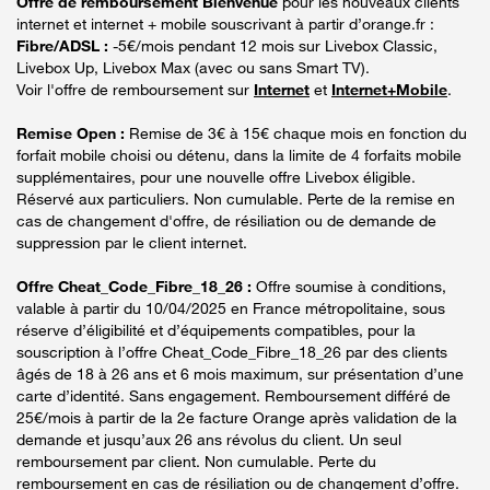
Offre de remboursement Bienvenue
pour les nouveaux clients
internet et internet + mobile souscrivant à partir d’orange.fr :
Fibre/ADSL :
-5€/mois pendant 12 mois sur Livebox Classic,
Livebox Up, Livebox Max (avec ou sans Smart TV).
Voir l'offre de remboursement sur
Internet
et
Internet+Mobile
.
Remise Open :
Remise de 3€ à 15€ chaque mois en fonction du
forfait mobile choisi ou détenu, dans la limite de 4 forfaits mobile
supplémentaires, pour une nouvelle offre Livebox éligible.
Réservé aux particuliers. Non cumulable. Perte de la remise en
cas de changement d'offre, de résiliation ou de demande de
suppression par le client internet.
Offre Cheat_Code_Fibre_18_26 :
Offre soumise à conditions,
valable à partir du 10/04/2025 en France métropolitaine, sous
réserve d’éligibilité et d’équipements compatibles, pour la
souscription à l’offre Cheat_Code_Fibre_18_26 par des clients
âgés de 18 à 26 ans et 6 mois maximum, sur présentation d’une
carte d’identité. Sans engagement. Remboursement différé de
25€/mois à partir de la 2e facture Orange après validation de la
demande et jusqu’aux 26 ans révolus du client. Un seul
remboursement par client. Non cumulable. Perte du
remboursement en cas de résiliation ou de changement d’offre.