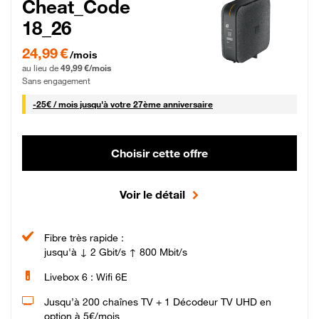
Cheat_Code
18_26
24,99 € par mois pendant 0 mois puis 49,99 € par mois, Sans engagement
24,99 €
/mois
au lieu de
49,99 €/mois
Sans engagement
25 € par mois
-
25€ / mois
jusqu'à votre 27ème anniversaire
Choisir cette offre
Voir le détail
Fibre très rapide :
jusqu'à ↓ 2 Gbit/s ↑ 800 Mbit/s
Livebox 6 : Wifi 6E
Jusqu’à 200 chaînes TV + 1 Décodeur TV UHD en
option à 5€/mois