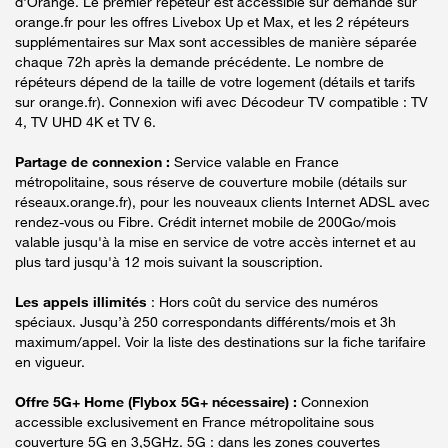
d'Orange. Le premier répéteur est accessible sur demande sur
orange.fr pour les offres Livebox Up et Max, et les 2 répéteurs
supplémentaires sur Max sont accessibles de manière séparée
chaque 72h après la demande précédente. Le nombre de
répéteurs dépend de la taille de votre logement (détails et tarifs
sur orange.fr). Connexion wifi avec Décodeur TV compatible : TV
4, TV UHD 4K et TV 6.
Partage de connexion :
Service valable en France
métropolitaine, sous réserve de couverture mobile (détails sur
réseaux.orange.fr), pour les nouveaux clients Internet ADSL avec
rendez-vous ou Fibre. Crédit internet mobile de 200Go/mois
valable jusqu'à la mise en service de votre accès internet et au
plus tard jusqu'à 12 mois suivant la souscription.
Les appels illimités
: Hors coût du service des numéros
spéciaux. Jusqu’à 250 correspondants différents/mois et 3h
maximum/appel. Voir la liste des destinations sur la fiche tarifaire
en vigueur.
Offre 5G+ Home (Flybox 5G+ nécessaire) :
Connexion
accessible exclusivement en France métropolitaine sous
couverture 5G en 3,5GHz. 5G : dans les zones couvertes