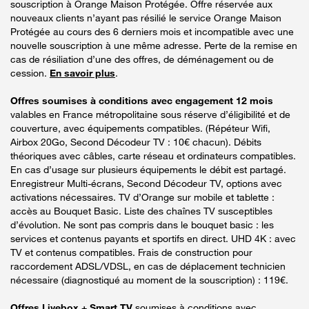
souscription à Orange Maison Protégée. Offre réservée aux
nouveaux clients n’ayant pas résilié le service Orange Maison
Protégée au cours des 6 derniers mois et incompatible avec une
nouvelle souscription à une même adresse. Perte de la remise en
cas de résiliation d’une des offres, de déménagement ou de
cession.
En savoir plus
.
Offres soumises à conditions avec engagement 12 mois
valables en France métropolitaine sous réserve d’éligibilité et de
couverture, avec équipements compatibles. (Répéteur Wifi,
Airbox 20Go, Second Décodeur TV : 10€ chacun). Débits
théoriques avec câbles, carte réseau et ordinateurs compatibles.
En cas d’usage sur plusieurs équipements le débit est partagé.
Enregistreur Multi-écrans, Second Décodeur TV, options avec
activations nécessaires. TV d’Orange sur mobile et tablette :
accès au Bouquet Basic. Liste des chaînes TV susceptibles
d’évolution. Ne sont pas compris dans le bouquet basic : les
services et contenus payants et sportifs en direct. UHD 4K : avec
TV et contenus compatibles. Frais de construction pour
raccordement ADSL/VDSL, en cas de déplacement technicien
nécessaire (diagnostiqué au moment de la souscription) : 119€.
Offres Livebox + Smart TV
soumises à conditions avec