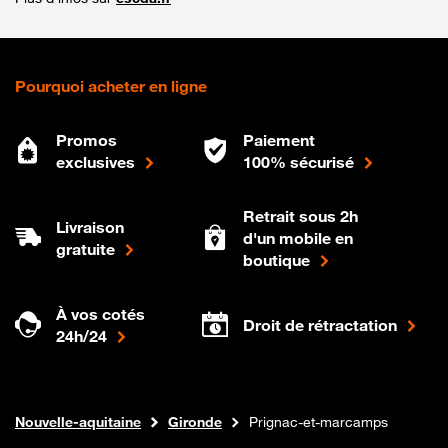
Pourquoi acheter en ligne
Promos
Paiement
exclusives
100% sécurisé
Retrait sous 2h
Livraison
d'un mobile en
gratuite
boutique
À vos cotés
Droit de rétractation
24h/24
Internet fibre
Boutique Orange
Nouvelle-aquitaine
Gironde
Prignac-et-marcamps