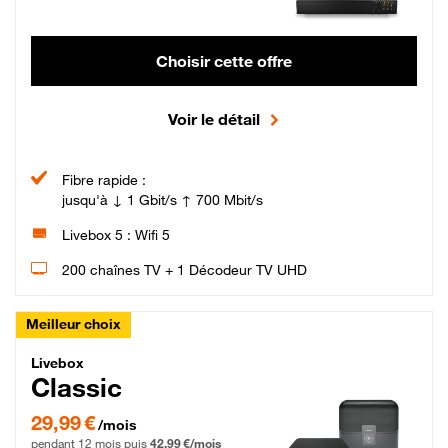
Choisir cette offre
Voir le détail
Fibre rapide :
jusqu'à ↓ 1 Gbit/s ↑ 700 Mbit/s
Livebox 5 : Wifi 5
200 chaînes TV + 1 Décodeur TV UHD
Meilleur choix
Livebox Classic Fibre
Livebox
Classic
29,99 € par mois pendant 12 mois puis 42,99 € par mois, Engagement 12 moi
29,99 €
/mois
pendant 12 mois puis
42,99 €/mois