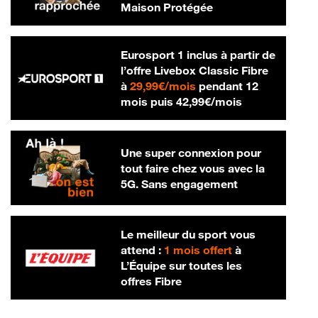
Maison Protégée
Eurosport 1 inclus à partir de
l’offre Livebox Classic Fibre
29,99 € par mois
à
29,99€/mois
pendant 12
42,99 € par m
mois puis
42,99€/mois
Une super connexion pour
tout faire chez vous avec la
5G. Sans engagement
Le meilleur du sport vous
attend :
1 mois offert
à
L’Équipe sur toutes les
offres Fibre