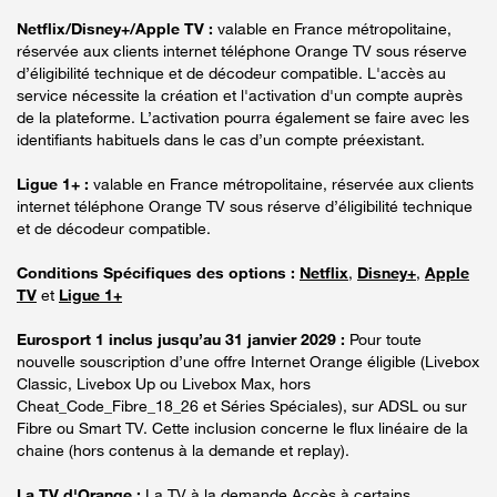
Netflix/Disney+/Apple TV :
valable en France métropolitaine,
réservée aux clients internet téléphone Orange TV sous réserve
d’éligibilité technique et de décodeur compatible. L'accès au
service nécessite la création et l'activation d'un compte auprès
de la plateforme. L’activation pourra également se faire avec les
identifiants habituels dans le cas d’un compte préexistant.
Ligue 1+ :
valable en France métropolitaine, réservée aux clients
internet téléphone Orange TV sous réserve d’éligibilité technique
et de décodeur compatible.
Conditions Spécifiques des options :
Netflix
,
Disney+
,
Apple
TV
et
Ligue 1+
Eurosport 1 inclus jusqu’au 31 janvier 2029 :
Pour toute
nouvelle souscription d’une offre Internet Orange éligible (Livebox
Classic, Livebox Up ou Livebox Max, hors
Cheat_Code_Fibre_18_26 et Séries Spéciales), sur ADSL ou sur
Fibre ou Smart TV. Cette inclusion concerne le flux linéaire de la
chaine (hors contenus à la demande et replay).
La TV d'Orange :
La TV à la demande Accès à certains