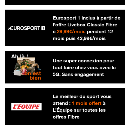
Eurosport 1 inclus à partir de
l’offre Livebox Classic Fibre
29,99 € par mois
à
29,99€/mois
pendant 12
42,99 € par m
mois puis
42,99€/mois
Une super connexion pour
tout faire chez vous avec la
5G. Sans engagement
Le meilleur du sport vous
attend :
1 mois offert
à
L’Équipe sur toutes les
offres Fibre