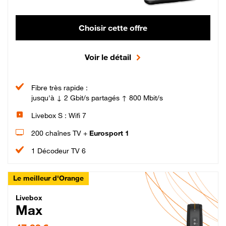
Choisir cette offre
Voir le détail
Fibre très rapide :
jusqu'à ↓ 2 Gbit/s partagés ↑ 800 Mbit/s
Livebox S : Wifi 7
200 chaînes TV +
Eurosport 1
1 Décodeur TV 6
Le meilleur d'Orange
Livebox Max Fibre
Livebox
Max
47,99 € par mois pendant 12 mois puis 57,99 € par mois, Engagement 12 moi