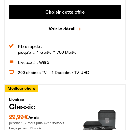
Choisir cette offre
Voir le détail
Fibre rapide :
jusqu'à ↓ 1 Gbit/s ↑ 700 Mbit/s
Livebox 5 : Wifi 5
200 chaînes TV + 1 Décodeur TV UHD
Meilleur choix
Livebox Classic Fibre
Livebox
Classic
29,99 € par mois pendant 12 mois puis 42,99 € par mois, Engagement 12 moi
29,99 €
/mois
pendant 12 mois puis
42,99 €/mois
Engagement 12 mois