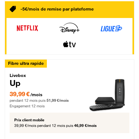
-5€/mois de remise par plateforme
Fibre ultra rapide
Livebox Up Fibre
Livebox
Up
39,99 € par mois pendant 12 mois puis 51,99 € par mois, Engagement 12 moi
39,99 €
/mois
pendant 12 mois puis
51,99 €/mois
Engagement 12 mois
Prix client mobile
39,99 €/mois
pendant 12 mois puis
46,99 €/mois