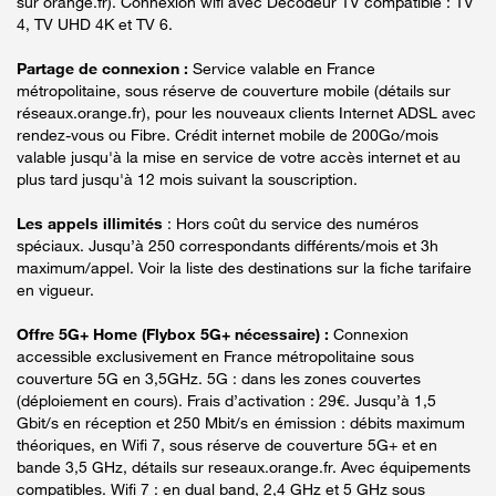
sur orange.fr). Connexion wifi avec Décodeur TV compatible : TV
4, TV UHD 4K et TV 6.
Partage de connexion :
Service valable en France
métropolitaine, sous réserve de couverture mobile (détails sur
réseaux.orange.fr), pour les nouveaux clients Internet ADSL avec
rendez-vous ou Fibre. Crédit internet mobile de 200Go/mois
valable jusqu'à la mise en service de votre accès internet et au
plus tard jusqu'à 12 mois suivant la souscription.
Les appels illimités
: Hors coût du service des numéros
spéciaux. Jusqu’à 250 correspondants différents/mois et 3h
maximum/appel. Voir la liste des destinations sur la fiche tarifaire
en vigueur.
Offre 5G+ Home (Flybox 5G+ nécessaire) :
Connexion
accessible exclusivement en France métropolitaine sous
couverture 5G en 3,5GHz. 5G : dans les zones couvertes
(déploiement en cours). Frais d’activation : 29€. Jusqu’à 1,5
Gbit/s en réception et 250 Mbit/s en émission : débits maximum
théoriques, en Wifi 7, sous réserve de couverture 5G+ et en
bande 3,5 GHz, détails sur reseaux.orange.fr. Avec équipements
compatibles. Wifi 7 : en dual band, 2,4 GHz et 5 GHz sous