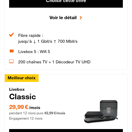
Choisir cette offre
Voir le détail
Fibre rapide :
jusqu'à ↓ 1 Gbit/s ↑ 700 Mbit/s
Livebox 5 : Wifi 5
200 chaînes TV + 1 Décodeur TV UHD
Meilleur choix
Livebox Classic Fibre
Livebox
Classic
29,99 € par mois pendant 12 mois puis 42,99 € par mois, Engagement 12 moi
29,99 €
/mois
pendant 12 mois puis
42,99 €/mois
Engagement 12 mois