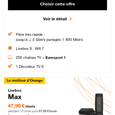
Choisir cette offre
Voir le détail
Fibre très rapide :
jusqu'à ↓ 2 Gbit/s partagés ↑ 800 Mbit/s
Livebox S : Wifi 7
200 chaînes TV +
Eurosport 1
1 Décodeur TV 6
Le meilleur d'Orange
Livebox Max Fibre
Livebox
Max
47,99 € par mois pendant 12 mois puis 57,99 € par mois, Engagement 12 moi
47,99 €
/mois
pendant 12 mois puis
57,99 €/mois