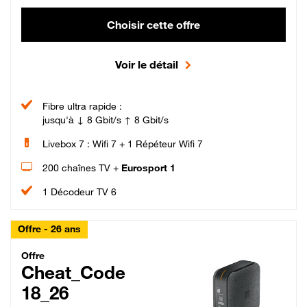
Choisir cette offre
Voir le détail
Fibre ultra rapide :
jusqu'à ↓ 8 Gbit/s ↑ 8 Gbit/s
Livebox 7 : Wifi 7 + 1 Répéteur Wifi 7
200 chaînes TV +
Eurosport 1
1 Décodeur TV 6
Offre - 26 ans
Cheat_Code Fibre_18_26
Offre
Cheat_Code
18_26