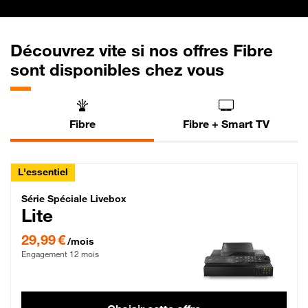
Découvrez vite si nos offres Fibre
sont disponibles chez vous
Fibre
Fibre + Smart TV
L'essentiel
Série Spéciale Livebox Lite Fibre
Série Spéciale Livebox
Lite
29,99 € par mois , Engagement 12 mois
29,99 €
/mois
Engagement 12 mois