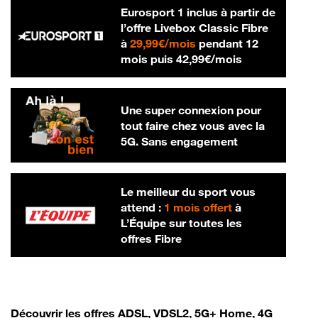
Eurosport 1 inclus à partir de
l’offre Livebox Classic Fibre
29,99 € par mois
à
29,99€/mois
pendant 12
42,99 € par m
mois puis
42,99€/mois
Une super connexion pour
tout faire chez vous avec la
5G. Sans engagement
Le meilleur du sport vous
attend :
1 mois offert
à
L’Équipe sur toutes les
offres Fibre
Découvrir les offres ADSL, VDSL2, 5G+ Home, 4G