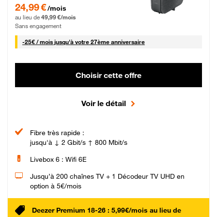
24,99 € par mois pendant 0 mois puis 49,99 € par mois, Sans engagement
24,99 €
/mois
au lieu de
49,99 €/mois
Sans engagement
25 € par mois
-
25€ / mois
jusqu'à votre 27ème anniversaire
Choisir cette offre
Voir le détail
Fibre très rapide :
jusqu'à ↓ 2 Gbit/s ↑ 800 Mbit/s
Livebox 6 : Wifi 6E
Jusqu’à 200 chaînes TV + 1 Décodeur TV UHD en
option à 5€/mois
Deezer Premium 18-26 : 5,99€/mois au lieu de