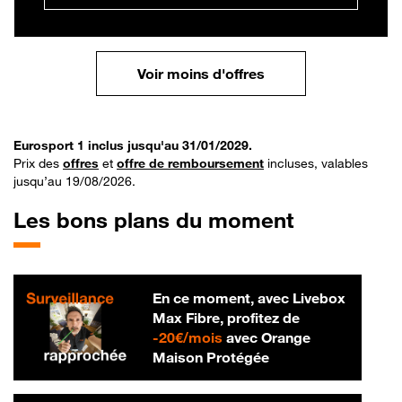
Voir moins d'offres
Eurosport 1 inclus jusqu'au 31/01/2029.
Prix des
offres
et
offre de remboursement
incluses, valables
jusqu’au 19/08/2026.
Les bons plans du moment
En ce moment, avec Livebox
Max Fibre, profitez de
20 € par mois
-
20€/mois
avec Orange
Maison Protégée