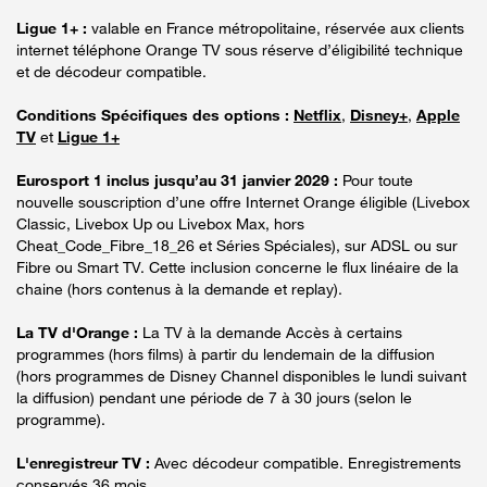
Ligue 1+ :
valable en France métropolitaine, réservée aux clients
internet téléphone Orange TV sous réserve d’éligibilité technique
et de décodeur compatible.
Conditions Spécifiques des options :
Netflix
,
Disney+
,
Apple
TV
et
Ligue 1+
Eurosport 1 inclus jusqu’au 31 janvier 2029 :
Pour toute
nouvelle souscription d’une offre Internet Orange éligible (Livebox
Classic, Livebox Up ou Livebox Max, hors
Cheat_Code_Fibre_18_26 et Séries Spéciales), sur ADSL ou sur
Fibre ou Smart TV. Cette inclusion concerne le flux linéaire de la
chaine (hors contenus à la demande et replay).
La TV d'Orange :
La TV à la demande Accès à certains
programmes (hors films) à partir du lendemain de la diffusion
(hors programmes de Disney Channel disponibles le lundi suivant
la diffusion) pendant une période de 7 à 30 jours (selon le
programme).
L'enregistreur TV :
Avec décodeur compatible. Enregistrements
conservés 36 mois.