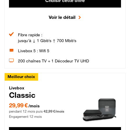
Choisir cette offre
Voir le détail
Fibre rapide :
jusqu'à ↓ 1 Gbit/s ↑ 700 Mbit/s
Livebox 5 : Wifi 5
200 chaînes TV + 1 Décodeur TV UHD
Meilleur choix
Livebox Classic Fibre
Livebox
Classic
29,99 € par mois pendant 12 mois puis 42,99 € par mois, Engagement 12 moi
29,99 €
/mois
pendant 12 mois puis
42,99 €/mois
Engagement 12 mois