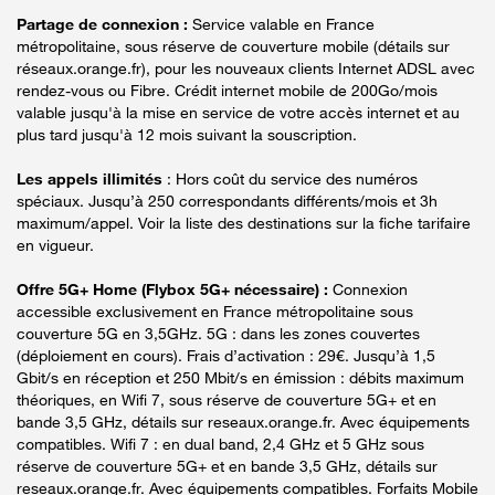
Partage de connexion :
Service valable en France
métropolitaine, sous réserve de couverture mobile (détails sur
réseaux.orange.fr), pour les nouveaux clients Internet ADSL avec
rendez-vous ou Fibre. Crédit internet mobile de 200Go/mois
valable jusqu'à la mise en service de votre accès internet et au
plus tard jusqu'à 12 mois suivant la souscription.
Les appels illimités
: Hors coût du service des numéros
spéciaux. Jusqu’à 250 correspondants différents/mois et 3h
maximum/appel. Voir la liste des destinations sur la fiche tarifaire
en vigueur.
Offre 5G+ Home (Flybox 5G+ nécessaire) :
Connexion
accessible exclusivement en France métropolitaine sous
couverture 5G en 3,5GHz. 5G : dans les zones couvertes
(déploiement en cours). Frais d’activation : 29€. Jusqu’à 1,5
Gbit/s en réception et 250 Mbit/s en émission : débits maximum
théoriques, en Wifi 7, sous réserve de couverture 5G+ et en
bande 3,5 GHz, détails sur reseaux.orange.fr. Avec équipements
compatibles. Wifi 7 : en dual band, 2,4 GHz et 5 GHz sous
réserve de couverture 5G+ et en bande 3,5 GHz, détails sur
reseaux.orange.fr. Avec équipements compatibles. Forfaits Mobile