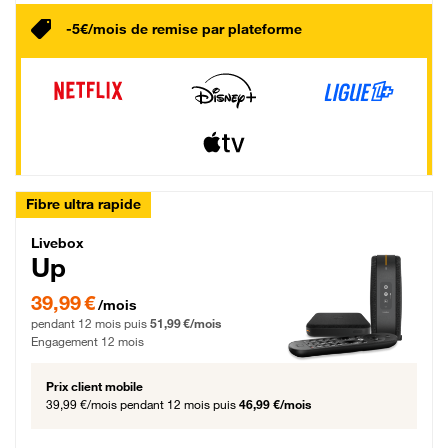
-5€/mois de remise par plateforme
Fibre ultra rapide
Livebox Up Fibre
Livebox
Up
39,99 € par mois pendant 12 mois puis 51,99 € par mois, Engagement 12 moi
39,99 €
/mois
pendant 12 mois puis
51,99 €/mois
Engagement 12 mois
Prix client mobile
39,99 €/mois
pendant 12 mois puis
46,99 €/mois