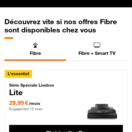
Découvrez vite si nos offres Fibre
sont disponibles chez vous
Fibre
Fibre + Smart TV
L'essentiel
Série Spéciale Livebox Lite Fibre
Série Spéciale Livebox
Lite
29,99 € par mois , Engagement 12 mois
29,99 €
/mois
Engagement 12 mois