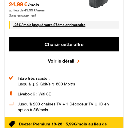
24,99 € par mois pendant 0 mois puis 49,99 € par mois, Sans engagement
24,99 €
/mois
au lieu de
49,99 €/mois
Sans engagement
25 € par mois
-
25€ / mois
jusqu'à votre 27ème anniversaire
Choisir cette offre
Voir le détail
Fibre très rapide :
jusqu'à ↓ 2 Gbit/s ↑ 800 Mbit/s
Livebox 6 : Wifi 6E
Jusqu’à 200 chaînes TV + 1 Décodeur TV UHD en
option à 5€/mois
Deezer Premium 18-26 : 5,99€/mois au lieu de