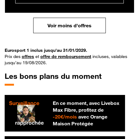
Voir moins d'offres
Eurosport 1 inclus jusqu'au 31/01/2029.
Prix des
offres
et
offre de remboursement
incluses, valables
jusqu’au 19/08/2026.
Les bons plans du moment
En ce moment, avec Livebox
Max Fibre, profitez de
20 € par mois
-
20€/mois
avec Orange
Maison Protégée