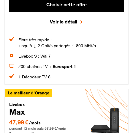
Choisir cette offre
Voir le détail
Fibre très rapide :
jusqu'à ↓ 2 Gbit/s partagés ↑ 800 Mbit/s
Livebox S : Wifi 7
200 chaînes TV +
Eurosport 1
1 Décodeur TV 6
Le meilleur d'Orange
Livebox Max Fibre
Livebox
Max
47,99 € par mois pendant 12 mois puis 57,99 € par mois, Engagement 12 moi
47,99 €
/mois
pendant 12 mois puis
57,99 €/mois