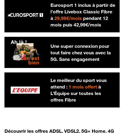
Eurosport 1 inclus à partir de
l’offre Livebox Classic Fibre
29,99 € par mois
à
29,99€/mois
pendant 12
42,99 € par m
mois puis
42,99€/mois
Une super connexion pour
tout faire chez vous avec la
5G. Sans engagement
Le meilleur du sport vous
attend :
1 mois offert
à
L’Équipe sur toutes les
offres Fibre
Découvrir les offres ADSL, VDSL2, 5G+ Home, 4G