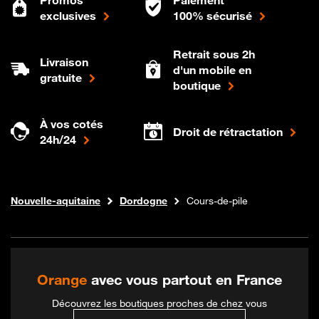
exclusives
100% sécurisé
Retrait sous 2h
Livraison
d'un mobile en
gratuite
boutique
À vos cotés
Droit de rétractation
24h/24
Internet fibre
Boutique Orange
Nouvelle-aquitaine
Dordogne
Cours-de-pile