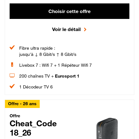
Choisir cette offre
Voir le détail
Fibre ultra rapide :
jusqu'à ↓ 8 Gbit/s ↑ 8 Gbit/s
Livebox 7 : Wifi 7 + 1 Répéteur Wifi 7
200 chaînes TV +
Eurosport 1
1 Décodeur TV 6
Offre - 26 ans
Cheat_Code Fibre_18_26
Offre
Cheat_Code
18_26