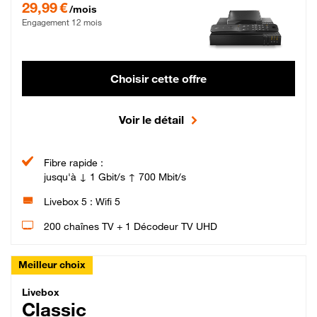
29,99 €
/mois
Engagement 12 mois
Choisir cette offre
Voir le détail
Fibre rapide :
jusqu'à ↓ 1 Gbit/s ↑ 700 Mbit/s
Livebox 5 : Wifi 5
200 chaînes TV + 1 Décodeur TV UHD
Meilleur choix
Livebox Classic Fibre
Livebox
Classic