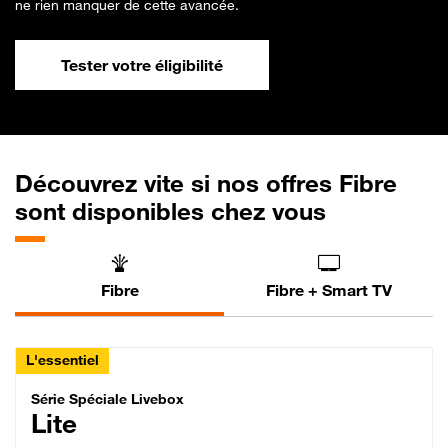
ne rien manquer de cette avancée.
Tester votre éligibilité
Découvrez vite si nos offres Fibre
sont disponibles chez vous
Fibre
Fibre + Smart TV
L'essentiel
Série Spéciale Livebox Lite Fibre
Série Spéciale Livebox
Lite
29,99 € par mois , Engagement 12 mois