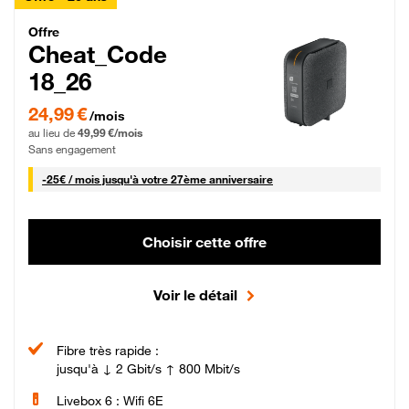
Cheat_Code Fibre_18_26
Offre
Cheat_Code
18_26
24,99 € par mois pendant 0 mois puis 49,99 € par mois, Sans engagement
24,99 €
/mois
au lieu de
49,99 €/mois
Sans engagement
25 € par mois
-
25€ / mois
jusqu'à votre 27ème anniversaire
Choisir cette offre
Voir le détail
Fibre très rapide :
jusqu'à ↓ 2 Gbit/s ↑ 800 Mbit/s
Livebox 6 : Wifi 6E