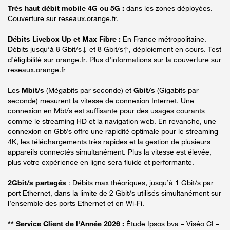
Très haut débit mobile 4G ou 5G :
dans les zones déployées.
Couverture sur reseaux.orange.fr.
Débits Livebox Up et Max Fibre :
En France métropolitaine.
Débits jusqu’à 8 Gbit/s↓ et 8 Gbit/s↑, déploiement en cours. Test
d’éligibilité sur orange.fr. Plus d’informations sur la couverture sur
reseaux.orange.fr
Les
Mbit/s
(Mégabits par seconde) et
Gbit/s
(Gigabits par
seconde) mesurent la vitesse de connexion Internet. Une
connexion en Mbt/s est suffisante pour des usages courants
comme le streaming HD et la navigation web. En revanche, une
connexion en Gbt/s offre une rapidité optimale pour le streaming
4K, les téléchargements très rapides et la gestion de plusieurs
appareils connectés simultanément. Plus la vitesse est élevée,
plus votre expérience en ligne sera fluide et performante.
2Gbit/s partagés
: Débits max théoriques, jusqu’à 1 Gbit/s par
port Ethernet, dans la limite de 2 Gbit/s utilisés simultanément sur
l’ensemble des ports Ethernet et en Wi-Fi.
** Service Client de l'Année 2026 :
Étude Ipsos bva – Viséo CI –