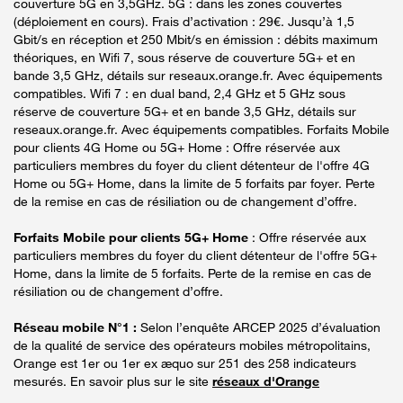
couverture 5G en 3,5GHz. 5G : dans les zones couvertes
(déploiement en cours). Frais d’activation : 29€. Jusqu’à 1,5
Gbit/s en réception et 250 Mbit/s en émission : débits maximum
théoriques, en Wifi 7, sous réserve de couverture 5G+ et en
bande 3,5 GHz, détails sur reseaux.orange.fr. Avec équipements
compatibles. Wifi 7 : en dual band, 2,4 GHz et 5 GHz sous
réserve de couverture 5G+ et en bande 3,5 GHz, détails sur
reseaux.orange.fr. Avec équipements compatibles. Forfaits Mobile
pour clients 4G Home ou 5G+ Home : Offre réservée aux
particuliers membres du foyer du client détenteur de l'offre 4G
Home ou 5G+ Home, dans la limite de 5 forfaits par foyer. Perte
de la remise en cas de résiliation ou de changement d’offre.
Forfaits Mobile pour clients 5G+ Home
: Offre réservée aux
particuliers membres du foyer du client détenteur de l'offre 5G+
Home, dans la limite de 5 forfaits. Perte de la remise en cas de
résiliation ou de changement d’offre.
Réseau mobile N°1 :
Selon l’enquête ARCEP 2025 d’évaluation
de la qualité de service des opérateurs mobiles métropolitains,
Orange est 1er ou 1er ex æquo sur 251 des 258 indicateurs
mesurés. En savoir plus sur le site
réseaux d'Orange