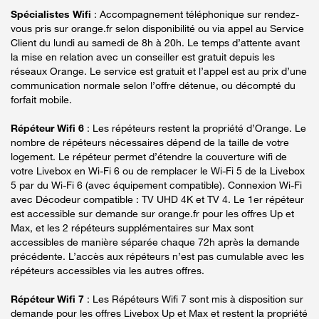
Spécialistes Wifi
: Accompagnement téléphonique sur rendez-
vous pris sur orange.fr selon disponibilité ou via appel au Service
Client du lundi au samedi de 8h à 20h. Le temps d’attente avant
la mise en relation avec un conseiller est gratuit depuis les
réseaux Orange. Le service est gratuit et l’appel est au prix d’une
communication normale selon l’offre détenue, ou décompté du
forfait mobile.
Répéteur Wifi 6
: Les répéteurs restent la propriété d’Orange. Le
nombre de répéteurs nécessaires dépend de la taille de votre
logement. Le répéteur permet d’étendre la couverture wifi de
votre Livebox en Wi-Fi 6 ou de remplacer le Wi-Fi 5 de la Livebox
5 par du Wi-Fi 6 (avec équipement compatible). Connexion Wi-Fi
avec Décodeur compatible : TV UHD 4K et TV 4. Le 1er répéteur
est accessible sur demande sur orange.fr pour les offres Up et
Max, et les 2 répéteurs supplémentaires sur Max sont
accessibles de manière séparée chaque 72h après la demande
précédente. L’accès aux répéteurs n’est pas cumulable avec les
répéteurs accessibles via les autres offres.
Répéteur Wifi 7
: Les Répéteurs Wifi 7 sont mis à disposition sur
demande pour les offres Livebox Up et Max et restent la propriété