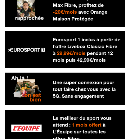
Max Fibre, profitez de
20 € par mois
-
20€/mois
avec Orange
Maison Protégée
Eurosport 1 inclus à partir de
l’offre Livebox Classic Fibre
29,99 € par mois
à
29,99€/mois
pendant 12
42,99 € par m
mois puis
42,99€/mois
Une super connexion pour
tout faire chez vous avec la
5G. Sans engagement
Le meilleur du sport vous
attend :
1 mois offert
à
L’Équipe sur toutes les
offres Fibre