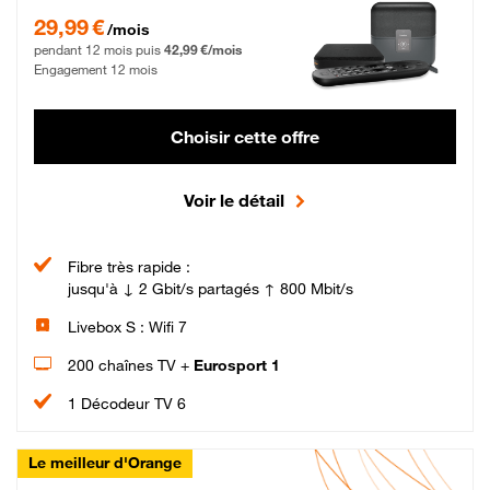
29,99 € par mois pendant 12 mois puis 42,99 € par mois, Engagement 12 moi
29,99 €
/mois
pendant 12 mois puis
42,99 €/mois
Engagement 12 mois
Choisir cette offre
Voir le détail
Fibre très rapide :
jusqu'à ↓ 2 Gbit/s partagés ↑ 800 Mbit/s
Livebox S : Wifi 7
200 chaînes TV +
Eurosport 1
1 Décodeur TV 6
Le meilleur d'Orange