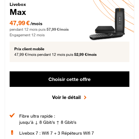
Livebox Max Fibre
Livebox
Max
47,99 € par mois pendant 12 mois puis 57,99 € par mois, Engagement 12 moi
47,99 €
/mois
pendant 12 mois puis
57,99 €/mois
Engagement 12 mois
Prix client mobile
47,99 €/mois
pendant 12 mois puis
52,99 €/mois
Choisir cette offre
Voir le détail
Fibre ultra rapide :
jusqu'à ↓ 8 Gbit/s ↑ 8 Gbit/s
Livebox 7 : Wifi 7 + 3 Répéteurs Wifi 7