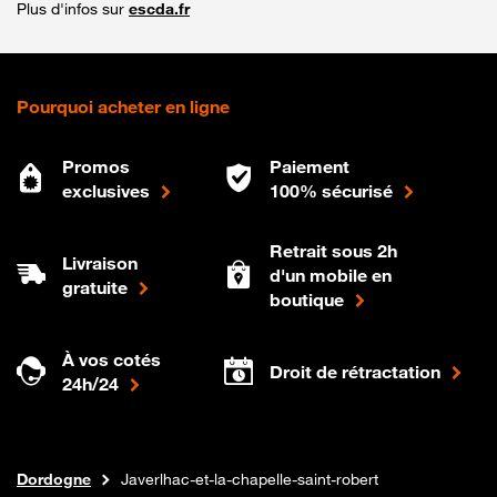
Plus d'infos sur
escda.fr
Pourquoi acheter en ligne
Promos
Paiement
exclusives
100% sécurisé
Retrait sous 2h
Livraison
d'un mobile en
gratuite
boutique
À vos cotés
Droit de rétractation
24h/24
Internet fibre
Boutique Orange
Nouvelle-aquitaine
Dordogne
Javerlhac-et-la-chapelle-saint-robert