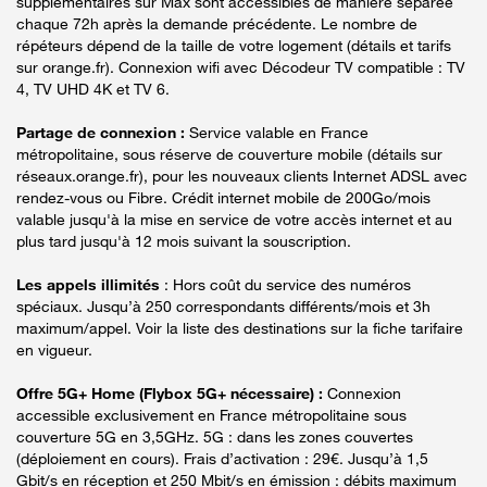
supplémentaires sur Max sont accessibles de manière séparée
chaque 72h après la demande précédente. Le nombre de
répéteurs dépend de la taille de votre logement (détails et tarifs
sur orange.fr). Connexion wifi avec Décodeur TV compatible : TV
4, TV UHD 4K et TV 6.
Partage de connexion :
Service valable en France
métropolitaine, sous réserve de couverture mobile (détails sur
réseaux.orange.fr), pour les nouveaux clients Internet ADSL avec
rendez-vous ou Fibre. Crédit internet mobile de 200Go/mois
valable jusqu'à la mise en service de votre accès internet et au
plus tard jusqu'à 12 mois suivant la souscription.
Les appels illimités
: Hors coût du service des numéros
spéciaux. Jusqu’à 250 correspondants différents/mois et 3h
maximum/appel. Voir la liste des destinations sur la fiche tarifaire
en vigueur.
Offre 5G+ Home (Flybox 5G+ nécessaire) :
Connexion
accessible exclusivement en France métropolitaine sous
couverture 5G en 3,5GHz. 5G : dans les zones couvertes
(déploiement en cours). Frais d’activation : 29€. Jusqu’à 1,5
Gbit/s en réception et 250 Mbit/s en émission : débits maximum