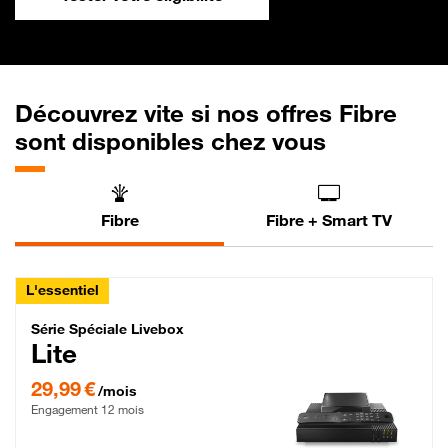
Découvrez vite si nos offres Fibre
sont disponibles chez vous
Fibre
Fibre + Smart TV
L'essentiel
Série Spéciale Livebox Lite Fibre
Série Spéciale Livebox
Lite
29,99 € par mois , Engagement 12 mois
29,99 €
/mois
Engagement 12 mois