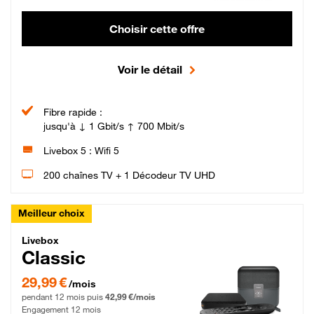
Choisir cette offre
Voir le détail
Fibre rapide :
jusqu'à ↓ 1 Gbit/s ↑ 700 Mbit/s
Livebox 5 : Wifi 5
200 chaînes TV + 1 Décodeur TV UHD
Meilleur choix
Livebox Classic Fibre
Livebox
Classic
29,99 € par mois pendant 12 mois puis 42,99 € par mois, Engagement 12 moi
29,99 €
/mois
pendant 12 mois puis
42,99 €/mois
Engagement 12 mois