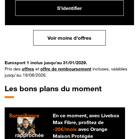
S'identifier
Voir moins d'offres
Eurosport 1 inclus jusqu'au 31/01/2029.
Prix des
offres
et
offre de remboursement
incluses, valables
jusqu’au 19/08/2026.
Les bons plans du moment
En ce moment, avec Livebox
Max Fibre, profitez de
20 € par mois
-
20€/mois
avec Orange
Maison Protégée