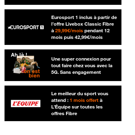
Eurosport 1 inclus à partir de
l’offre Livebox Classic Fibre
29,99 € par mois
à
29,99€/mois
pendant 12
42,99 € par m
mois puis
42,99€/mois
Une super connexion pour
tout faire chez vous avec la
5G. Sans engagement
Le meilleur du sport vous
attend :
1 mois offert
à
L’Équipe sur toutes les
offres Fibre