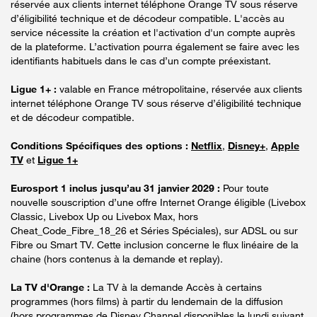
réservée aux clients internet téléphone Orange TV sous réserve
d’éligibilité technique et de décodeur compatible. L'accès au
service nécessite la création et l'activation d'un compte auprès
de la plateforme. L’activation pourra également se faire avec les
identifiants habituels dans le cas d’un compte préexistant.
Ligue 1+ :
valable en France métropolitaine, réservée aux clients
internet téléphone Orange TV sous réserve d’éligibilité technique
et de décodeur compatible.
Conditions Spécifiques des options :
Netflix
,
Disney+
,
Apple
TV
et
Ligue 1+
Eurosport 1 inclus jusqu’au 31 janvier 2029 :
Pour toute
nouvelle souscription d’une offre Internet Orange éligible (Livebox
Classic, Livebox Up ou Livebox Max, hors
Cheat_Code_Fibre_18_26 et Séries Spéciales), sur ADSL ou sur
Fibre ou Smart TV. Cette inclusion concerne le flux linéaire de la
chaine (hors contenus à la demande et replay).
La TV d'Orange :
La TV à la demande Accès à certains
programmes (hors films) à partir du lendemain de la diffusion
(hors programmes de Disney Channel disponibles le lundi suivant