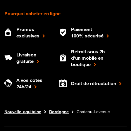
Pourquoi acheter en ligne
Promos
Paiement
exclusives
100% sécurisé
Retrait sous 2h
Livraison
d'un mobile en
gratuite
boutique
À vos cotés
Droit de rétractation
24h/24
Internet fibre
Boutique Orange
Nouvelle-aquitaine
Dordogne
Chateau-l-eveque