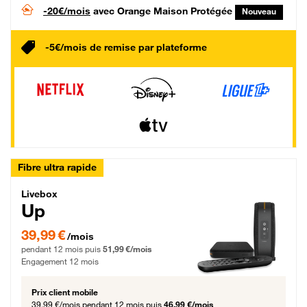
-20€/mois
avec Orange Maison Protégée
Nouveau
-5€/mois de remise par plateforme
Fibre ultra rapide
Livebox Up Fibre
Livebox
Up
39,99 € par mois pendant 12 mois puis 51,99 € par mois, Engagement 12 moi
39,99 €
/mois
pendant 12 mois puis
51,99 €/mois
Engagement 12 mois
Prix client mobile
39,99 €/mois
pendant 12 mois puis
46,99 €/mois