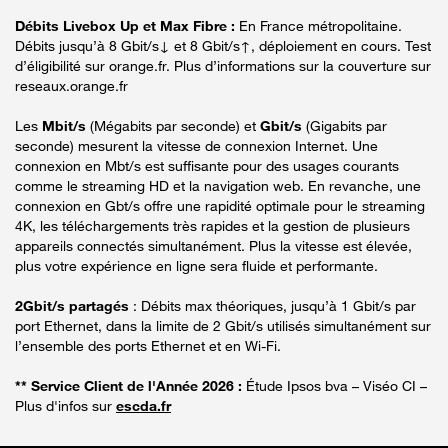
Débits Livebox Up et Max Fibre :
En France métropolitaine.
Débits jusqu’à 8 Gbit/s↓ et 8 Gbit/s↑, déploiement en cours. Test
d’éligibilité sur orange.fr. Plus d’informations sur la couverture sur
reseaux.orange.fr
Les
Mbit/s
(Mégabits par seconde) et
Gbit/s
(Gigabits par
seconde) mesurent la vitesse de connexion Internet. Une
connexion en Mbt/s est suffisante pour des usages courants
comme le streaming HD et la navigation web. En revanche, une
connexion en Gbt/s offre une rapidité optimale pour le streaming
4K, les téléchargements très rapides et la gestion de plusieurs
appareils connectés simultanément. Plus la vitesse est élevée,
plus votre expérience en ligne sera fluide et performante.
2Gbit/s partagés
: Débits max théoriques, jusqu’à 1 Gbit/s par
port Ethernet, dans la limite de 2 Gbit/s utilisés simultanément sur
l’ensemble des ports Ethernet et en Wi-Fi.
** Service Client de l'Année 2026 :
Étude Ipsos bva – Viséo CI –
Plus d'infos sur
escda.fr