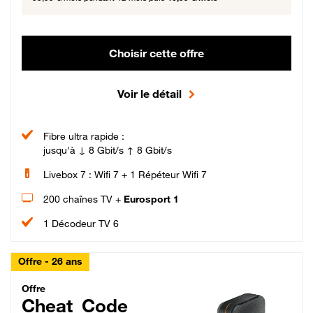
Choisir cette offre
Voir le détail
Fibre ultra rapide :
jusqu'à ↓ 8 Gbit/s ↑ 8 Gbit/s
Livebox 7 : Wifi 7 + 1 Répéteur Wifi 7
200 chaînes TV +
Eurosport 1
1 Décodeur TV 6
Offre - 26 ans
Cheat_Code Fibre_18_26
Offre
Cheat_Code