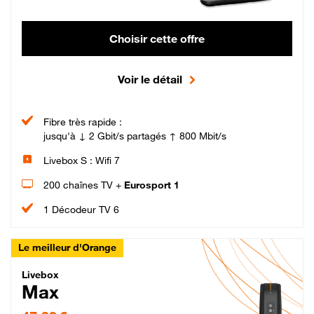
Choisir cette offre
Voir le détail
Fibre très rapide :
jusqu'à ↓ 2 Gbit/s partagés ↑ 800 Mbit/s
Livebox S : Wifi 7
200 chaînes TV +
Eurosport 1
1 Décodeur TV 6
Le meilleur d'Orange
Livebox Max Fibre
Livebox
Max
47,99 € par mois pendant 12 mois puis 57,99 € par mois, Engagement 12 moi