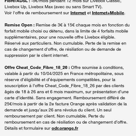
Fibre/ADSL :
-5€/mois pendant 12 mois sur Livebox Classic,
Livebox Up, Livebox Max (avec ou sans Smart TV).
Voir l'offre de remboursement sur
Internet
et
Internet+Mobile
.
Remise Open :
Remise de 3€ à 15€ chaque mois en fonction du
forfait mobile choisi ou détenu, dans la limite de 4 forfaits mobile
supplémentaires, pour une nouvelle offre Livebox éligible.
Réservé aux particuliers. Non cumulable. Perte de la remise en
cas de changement d'offre, de résiliation ou de demande de
suppression par le client internet.
Offre Cheat_Code_Fibre_18_26 :
Offre soumise à conditions,
valable à partir du 10/04/2025 en France métropolitaine, sous
réserve d’éligibilité et d’équipements compatibles, pour la
souscription à l’offre Cheat_Code_Fibre_18_26 par des clients
âgés de 18 à 26 ans et 6 mois maximum, sur présentation d’une
carte d’identité. Sans engagement. Remboursement différé de
25€/mois à partir de la 2e facture Orange après validation de la
demande et jusqu’aux 26 ans révolus du client. Un seul
remboursement par client. Non cumulable. Perte du
remboursement en cas de résiliation ou de changement d’offre.
Détails et formulaire sur
odr.orange.fr