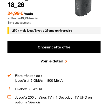
18_26
24,99 € par mois pendant 0 mois puis 49,99 € par mois, Sans engagement
24,99 €
/mois
au lieu de
49,99 €/mois
Sans engagement
25 € par mois
-
25€ / mois
jusqu'à votre 27ème anniversaire
Choisir cette offre
Voir le détail
Fibre très rapide :
jusqu'à ↓ 2 Gbit/s ↑ 800 Mbit/s
Livebox 6 : Wifi 6E
Jusqu’à 200 chaînes TV + 1 Décodeur TV UHD en
option à 5€/mois