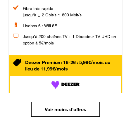
Fibre très rapide :
jusqu'à ↓ 2 Gbit/s ↑ 800 Mbit/s
Livebox 6 : Wifi 6E
Jusqu’à 200 chaînes TV + 1 Décodeur TV UHD en
option à 5€/mois
Deezer Premium 18-26 : 5,99€/mois au
lieu de 11,99€/mois
Voir moins d'offres