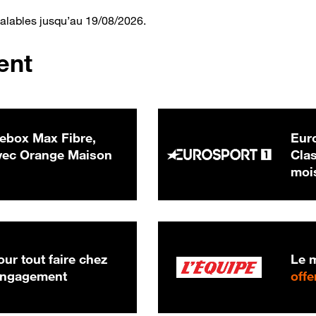
valables jusqu’au 19/08/2026.
ent
ebox Max Fibre,
Euro
 € par mois
ec Orange Maison
Clas
moi
ur tout faire chez
Le m
 engagement
offe