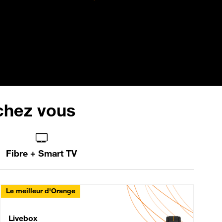
 chez vous
Fibre + Smart TV
Le meilleur d'Orange
Livebox Max Fibre
Livebox