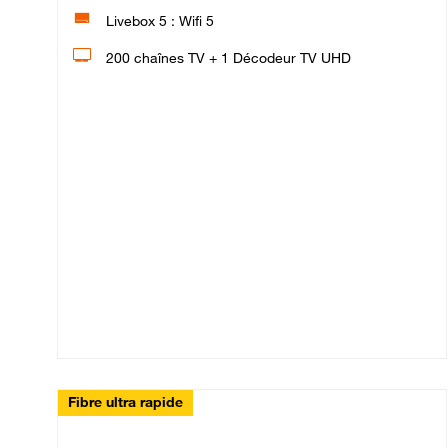
Livebox 5 : Wifi 5
200 chaînes TV + 1 Décodeur TV UHD
Fibre ultra rapide