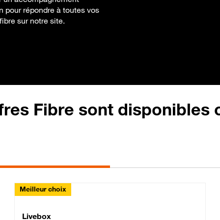
on pour répondre à toutes vos
ibre sur notre site.
fres Fibre sont disponibles
Meilleur choix
Lite Fibre
Livebox Classic Fibre
Livebox