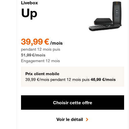
Livebox Up Fibre
Livebox
Up
39,99 € par mois pendant 12 mois puis 51,99 € par mois,
39,99 €
/mois
pendant 12 mois puis
51,99 €/mois
Engagement 12 mois
Prix client mobile
39,99 €/mois
pendant 12 mois puis
46,99 €/mois
Choisir cette offre
Voir le détail