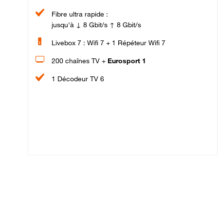
Fibre ultra rapide :
jusqu'à ↓ 8 Gbit/s ↑ 8 Gbit/s
Livebox 7 : Wifi 7 + 1 Répéteur Wifi 7
200 chaînes TV +
Eurosport 1
1 Décodeur TV 6