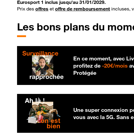
Eurosport 1 inclus jusqu'au 31/01/2029.
Prix des
offres
et
offre de remboursement
incluses, 
Les bons plans du mom
En ce moment, avec Liv
20
profitez de
-
20€/mois
av
Protégée
Une super connexion po
vous avec la 5G. Sans