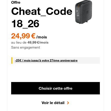
Cheat_Code Fibre_18_26
Offre
Cheat_Code
18_26
 Engagement 12 mois
24,99 € par mois pendant 0 mois puis 49,99 € par mois, Sans 
24,99 €
/mois
au lieu de
49,99 €/mois
Sans engagement
25 € par mois
-
25€ / mois
jusqu'à votre 27ème anniversaire
Choisir cette offre
Voir le détail