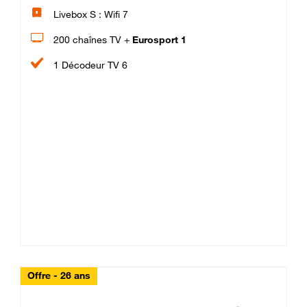
Livebox S : Wifi 7
200 chaînes TV +
Eurosport 1
1 Décodeur TV 6
Offre - 26 ans