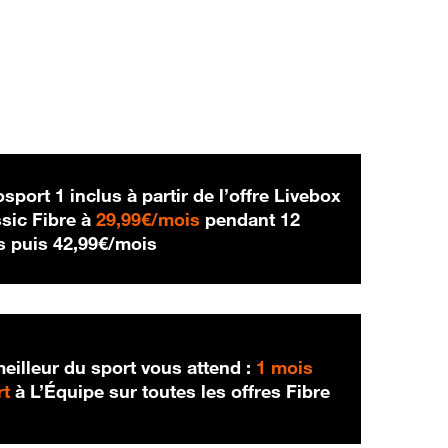
sport 1 inclus à partir de l’offre Livebox
29,99 € par mois
sic Fibre à
29,99€/mois
pendant 12
42,99 € par mois
s puis
42,99€/mois
eilleur du sport vous attend :
1 mois
rt
à L’Équipe sur toutes les offres Fibre