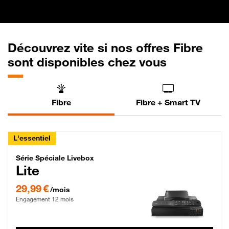
Découvrez vite si nos offres Fibre
sont disponibles chez vous
Fibre
Fibre + Smart TV
L'essentiel
Série Spéciale Livebox Lite Fibre
Série Spéciale Livebox
Lite
29,99 € par mois , Engagement 12 mois
29,99 €
/mois
Engagement 12 mois