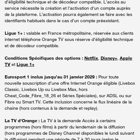
d’éligibilité technique et de décodeur compatible. L'accès au
service nécessite la création et l'activation d'un compte auprès
de la plateforme. L’activation pourra également se faire avec les
identifiants habituels dans le cas d’un compte préexistant.
Ligue 1+ :
valable en France métropolitaine, réservée aux clients
internet téléphone Orange TV sous réserve d’éligibilité technique
et de décodeur compatible.
Conditions Spécifiques des options :
Netflix
,
Disney+
,
Apple
TV
et
Ligue 1+
Eurosport 1 inclus jusqu’au 31 janvier 2029 :
Pour toute
nouvelle souscription d’une offre Internet Orange éligible (Livebox
Classic, Livebox Up ou Livebox Max, hors
Cheat_Code_Fibre_18_26 et Séries Spéciales), sur ADSL ou sur
Fibre ou Smart TV. Cette inclusion concerne le flux linéaire de la
chaine (hors contenus à la demande et replay).
La TV d'Orange :
La TV à la demande Accès à certains
programmes (hors films) à partir du lendemain de la diffusion
(hors programmes de Disney Channel disponibles le lundi suivant
la diffusion) pendant une période de 7 à 30 jours (selon le