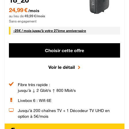
24,99 € par mois pendant 0 mois puis 49,99 € par mois, Sans engagement
24,99 €
/mois
au lieu de
49,99 €/mois
Sans engagement
25 € par mois
-
25€ / mois
jusqu'à votre 27ème anniversaire
Choisir cette offre
Voir le détail
Fibre très rapide :
jusqu'à ↓ 2 Gbit/s ↑ 800 Mbit/s
Livebox 6 : Wifi 6E
Jusqu’à 200 chaînes TV + 1 Décodeur TV UHD en
option à 5€/mois