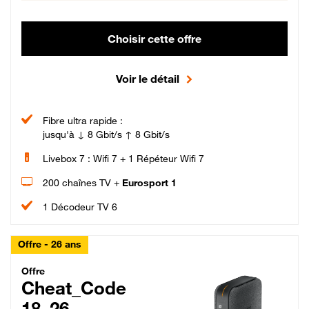
Choisir cette offre
Voir le détail
Fibre ultra rapide :
jusqu'à ↓ 8 Gbit/s ↑ 8 Gbit/s
Livebox 7 : Wifi 7 + 1 Répéteur Wifi 7
200 chaînes TV +
Eurosport 1
1 Décodeur TV 6
Offre - 26 ans
Cheat_Code Fibre_18_26
Offre
Cheat_Code
18_26