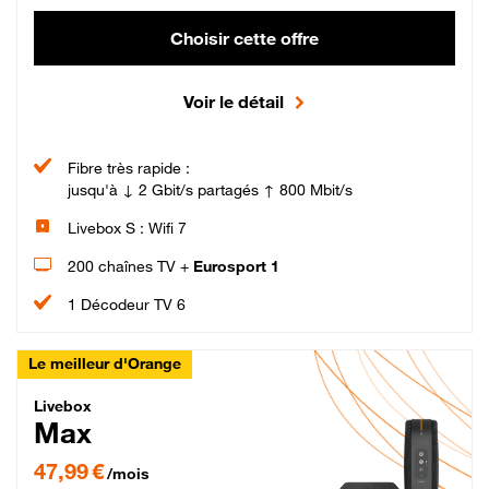
Choisir cette offre
Voir le détail
Fibre très rapide :
jusqu'à ↓ 2 Gbit/s partagés ↑ 800 Mbit/s
Livebox S : Wifi 7
200 chaînes TV +
Eurosport 1
1 Décodeur TV 6
Le meilleur d'Orange
Livebox Max Fibre
Livebox
Max
47,99 € par mois pendant 12 mois puis 57,99 € par mois, Engagement 12 moi
47,99 €
/mois