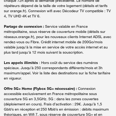
chaque 72h après la demande précédente. Le nombre de
répéteurs dépend de la taille de votre logement (détails et tarifs
sur orange.fr). Connexion wifi avec Décodeur TV compatible : TV
4, TV UHD 4K et TV 6.
Partage de connexion :
Service valable en France
métropolitaine, sous réserve de couverture mobile (détails sur
réseaux.orange.fr), pour les nouveaux clients Internet ADSL avec
rendez-vous ou Fibre. Crédit internet mobile de 200Go/mois
valable jusqu'à la mise en service de votre accès internet et au
plus tard jusqu'à 12 mois suivant la souscription.
Les appels illimités
: Hors coût du service des numéros
spéciaux. Jusqu’à 250 correspondants différents/mois et 3h
maximum/appel. Voir la liste des destinations sur la fiche tarifaire
en vigueur.
Offre 5G+ Home (Flybox 5G+ nécessaire) :
Connexion
accessible exclusivement en France métropolitaine sous
couverture 5G en 3,5GHz. 5G : dans les zones couvertes
(déploiement en cours). Frais d’activation : 29€. Jusqu’à 1,5
Gbit/s en réception et 250 Mbit/s en émission : débits maximum
théoriques, en Wifi 7, sous réserve de couverture 5G+ et en