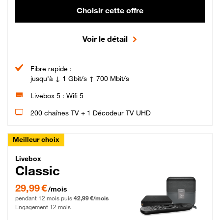
Choisir cette offre
Voir le détail
Fibre rapide :
jusqu'à ↓ 1 Gbit/s ↑ 700 Mbit/s
Livebox 5 : Wifi 5
200 chaînes TV + 1 Décodeur TV UHD
Meilleur choix
Livebox Classic Fibre
Livebox
Classic
29,99 € par mois pendant 12 mois puis 42,99 € par mois, Engagement 12 moi
29,99 €
/mois
pendant 12 mois puis
42,99 €/mois
Engagement 12 mois