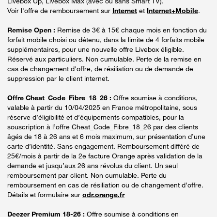
Livebox Up, Livebox Max (avec ou sans Smart TV).
Voir l'offre de remboursement sur
Internet
et
Internet+Mobile
.
Remise Open :
Remise de 3€ à 15€ chaque mois en fonction du
forfait mobile choisi ou détenu, dans la limite de 4 forfaits mobile
supplémentaires, pour une nouvelle offre Livebox éligible.
Réservé aux particuliers. Non cumulable. Perte de la remise en
cas de changement d'offre, de résiliation ou de demande de
suppression par le client internet.
Offre Cheat_Code_Fibre_18_26 :
Offre soumise à conditions,
valable à partir du 10/04/2025 en France métropolitaine, sous
réserve d’éligibilité et d’équipements compatibles, pour la
souscription à l’offre Cheat_Code_Fibre_18_26 par des clients
âgés de 18 à 26 ans et 6 mois maximum, sur présentation d’une
carte d’identité. Sans engagement. Remboursement différé de
25€/mois à partir de la 2e facture Orange après validation de la
demande et jusqu’aux 26 ans révolus du client. Un seul
remboursement par client. Non cumulable. Perte du
remboursement en cas de résiliation ou de changement d’offre.
Détails et formulaire sur
odr.orange.fr
Deezer Premium 18-26 :
Offre soumise à conditions en