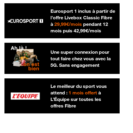
Eurosport 1 inclus à partir de
l’offre Livebox Classic Fibre
29,99 € par mois
à
29,99€/mois
pendant 12
42,99 € par m
mois puis
42,99€/mois
Une super connexion pour
tout faire chez vous avec la
5G. Sans engagement
Le meilleur du sport vous
attend :
1 mois offert
à
L’Équipe sur toutes les
offres Fibre