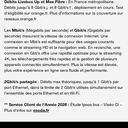
Débits Livebox Up et Max Fibre :
En France métropolitaine.
Débits jusqu’à 8 Gbit/s↓ et 8 Gbit/s↑, déploiement en cours. Test
d’éligibilité sur orange.fr. Plus d’informations sur la couverture sur
reseaux.orange.fr
Les
Mbit/s
(Mégabits par seconde) et
Gbit/s
(Gigabits par
seconde) mesurent la vitesse de connexion Internet. Une
connexion en Mbt/s est suffisante pour des usages courants
comme le streaming HD et la navigation web. En revanche, une
connexion en Gbt/s offre une rapidité optimale pour le streaming
4K, les téléchargements très rapides et la gestion de plusieurs
appareils connectés simultanément. Plus la vitesse est élevée,
plus votre expérience en ligne sera fluide et performante.
2Gbit/s partagés
: Débits max théoriques, jusqu’à 1 Gbit/s par
port Ethernet, dans la limite de 2 Gbit/s utilisés simultanément sur
l’ensemble des ports Ethernet et en Wi-Fi.
** Service Client de l'Année 2026 :
Étude Ipsos bva – Viséo CI –
Plus d'infos sur
escda.fr