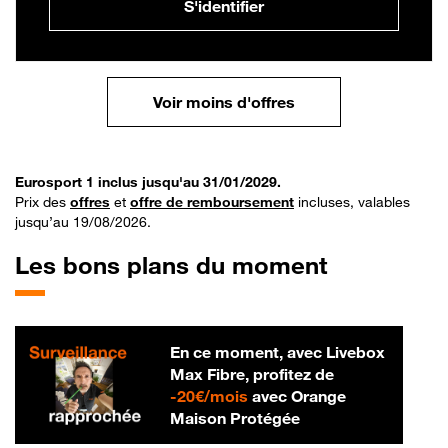
S'identifier
Voir moins d'offres
Eurosport 1 inclus jusqu'au 31/01/2029.
Prix des
offres
et
offre de remboursement
incluses, valables
jusqu’au 19/08/2026.
Les bons plans du moment
En ce moment, avec Livebox
Max Fibre, profitez de
20 € par mois
-
20€/mois
avec Orange
Maison Protégée