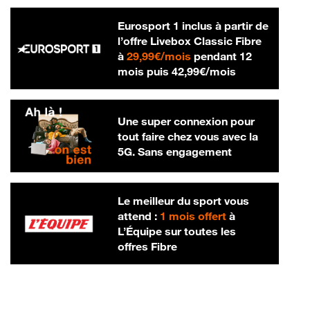
Eurosport 1 inclus à partir de
l’offre Livebox Classic Fibre
29,99 € par mois
à
29,99€/mois
pendant 12
42,99 € par m
mois puis
42,99€/mois
Une super connexion pour
tout faire chez vous avec la
5G. Sans engagement
Le meilleur du sport vous
attend :
1 mois offert
à
L’Équipe sur toutes les
offres Fibre