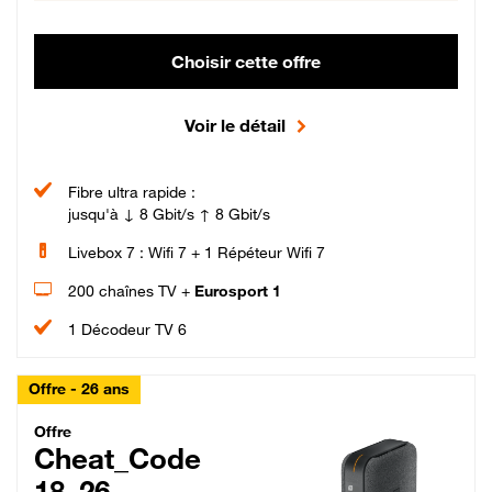
Choisir cette offre
Voir le détail
Fibre ultra rapide :
jusqu'à ↓ 8 Gbit/s ↑ 8 Gbit/s
Livebox 7 : Wifi 7 + 1 Répéteur Wifi 7
200 chaînes TV +
Eurosport 1
1 Décodeur TV 6
Offre - 26 ans
Cheat_Code Fibre_18_26
Offre
Cheat_Code
18_26