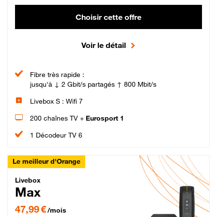
Choisir cette offre
Voir le détail
Fibre très rapide :
jusqu'à ↓ 2 Gbit/s partagés ↑ 800 Mbit/s
Livebox S : Wifi 7
200 chaînes TV +
Eurosport 1
1 Décodeur TV 6
Le meilleur d'Orange
Livebox Max Fibre
Livebox
Max
47,99 € par mois pendant 12 mois puis 57,99 € par mois, Engagement 12 moi
47,99 €
/mois