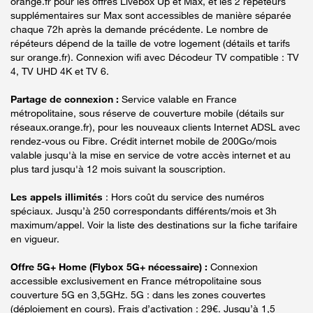
orange.fr pour les offres Livebox Up et Max, et les 2 répéteurs
supplémentaires sur Max sont accessibles de manière séparée
chaque 72h après la demande précédente. Le nombre de
répéteurs dépend de la taille de votre logement (détails et tarifs
sur orange.fr). Connexion wifi avec Décodeur TV compatible : TV
4, TV UHD 4K et TV 6.
Partage de connexion :
Service valable en France
métropolitaine, sous réserve de couverture mobile (détails sur
réseaux.orange.fr), pour les nouveaux clients Internet ADSL avec
rendez-vous ou Fibre. Crédit internet mobile de 200Go/mois
valable jusqu'à la mise en service de votre accès internet et au
plus tard jusqu'à 12 mois suivant la souscription.
Les appels illimités
: Hors coût du service des numéros
spéciaux. Jusqu’à 250 correspondants différents/mois et 3h
maximum/appel. Voir la liste des destinations sur la fiche tarifaire
en vigueur.
Offre 5G+ Home (Flybox 5G+ nécessaire) :
Connexion
accessible exclusivement en France métropolitaine sous
couverture 5G en 3,5GHz. 5G : dans les zones couvertes
(déploiement en cours). Frais d’activation : 29€. Jusqu’à 1,5