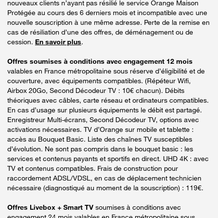
nouveaux clients n’ayant pas résilié le service Orange Maison
Protégée au cours des 6 derniers mois et incompatible avec une
nouvelle souscription à une même adresse. Perte de la remise en
cas de résiliation d’une des offres, de déménagement ou de
cession.
En savoir plus
.
Offres soumises à conditions avec engagement 12 mois
valables en France métropolitaine sous réserve d’éligibilité et de
couverture, avec équipements compatibles. (Répéteur Wifi,
Airbox 20Go, Second Décodeur TV : 10€ chacun). Débits
théoriques avec câbles, carte réseau et ordinateurs compatibles.
En cas d’usage sur plusieurs équipements le débit est partagé.
Enregistreur Multi-écrans, Second Décodeur TV, options avec
activations nécessaires. TV d’Orange sur mobile et tablette :
accès au Bouquet Basic. Liste des chaînes TV susceptibles
d’évolution. Ne sont pas compris dans le bouquet basic : les
services et contenus payants et sportifs en direct. UHD 4K : avec
TV et contenus compatibles. Frais de construction pour
raccordement ADSL/VDSL, en cas de déplacement technicien
nécessaire (diagnostiqué au moment de la souscription) : 119€.
Offres Livebox + Smart TV
soumises à conditions avec
engagement 24 mois valables en France métropolitaine sous