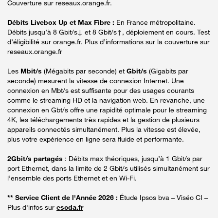
Couverture sur reseaux.orange.fr.
Débits Livebox Up et Max Fibre :
En France métropolitaine.
Débits jusqu’à 8 Gbit/s↓ et 8 Gbit/s↑, déploiement en cours. Test
d’éligibilité sur orange.fr. Plus d’informations sur la couverture sur
reseaux.orange.fr
Les
Mbit/s
(Mégabits par seconde) et
Gbit/s
(Gigabits par
seconde) mesurent la vitesse de connexion Internet. Une
connexion en Mbt/s est suffisante pour des usages courants
comme le streaming HD et la navigation web. En revanche, une
connexion en Gbt/s offre une rapidité optimale pour le streaming
4K, les téléchargements très rapides et la gestion de plusieurs
appareils connectés simultanément. Plus la vitesse est élevée,
plus votre expérience en ligne sera fluide et performante.
2Gbit/s partagés
: Débits max théoriques, jusqu’à 1 Gbit/s par
port Ethernet, dans la limite de 2 Gbit/s utilisés simultanément sur
l’ensemble des ports Ethernet et en Wi-Fi.
** Service Client de l'Année 2026 :
Étude Ipsos bva – Viséo CI –
Plus d'infos sur
escda.fr