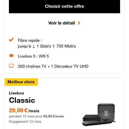
Choisir cette offre
Voir le détail
Fibre rapide :
jusqu'à ↓ 1 Gbit/s ↑ 700 Mbit/s
Livebox 5 : Wifi 5
200 chaînes TV + 1 Décodeur TV UHD
Meilleur choix
Livebox Classic Fibre
Livebox
Classic
29,99 € par mois pendant 12 mois puis 42,99 € par mois, Engagement 12 moi
29,99 €
/mois
pendant 12 mois puis
42,99 €/mois
Engagement 12 mois