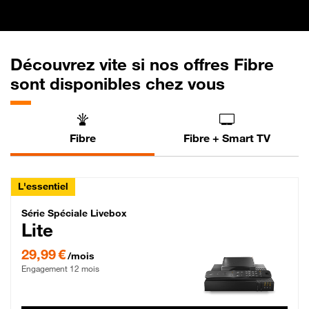
Découvrez vite si nos offres Fibre
sont disponibles chez vous
Fibre
Fibre + Smart TV
L'essentiel
Série Spéciale Livebox Lite Fibre
Série Spéciale Livebox
Lite
29,99 € par mois , Engagement 12 mois
29,99 €
/mois
Engagement 12 mois