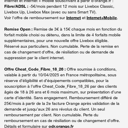
internet et internet + mobile souscrivant à partir d’orange.fr :
Fibre/ADSL :
-5€/mois pendant 12 mois sur Livebox Classic,
Livebox Up, Livebox Max (avec ou sans Smart TV).
Voir l'offre de remboursement sur
Internet
et
Internet+Mobile
.
Remise Open :
Remise de 3€ à 15€ chaque mois en fonction du
forfait mobile choisi ou détenu, dans la limite de 4 forfaits mobile
supplémentaires, pour une nouvelle offre Livebox éligible.
Réservé aux particuliers. Non cumulable. Perte de la remise en
cas de changement d'offre, de résiliation ou de demande de
suppression par le client internet.
Offre Cheat_Code_Fibre_18_26 :
Offre soumise à conditions,
valable à partir du 10/04/2025 en France métropolitaine, sous
réserve d’éligibilité et d’équipements compatibles, pour la
souscription à l’offre Cheat_Code_Fibre_18_26 par des clients
âgés de 18 à 26 ans et 6 mois maximum, sur présentation d’une
carte d’identité. Sans engagement. Remboursement différé de
25€/mois à partir de la 2e facture Orange après validation de la
demande et jusqu’aux 26 ans révolus du client. Un seul
remboursement par client. Non cumulable. Perte du
remboursement en cas de résiliation ou de changement d’offre.
Détails et formulaire sur
odr.orange.fr