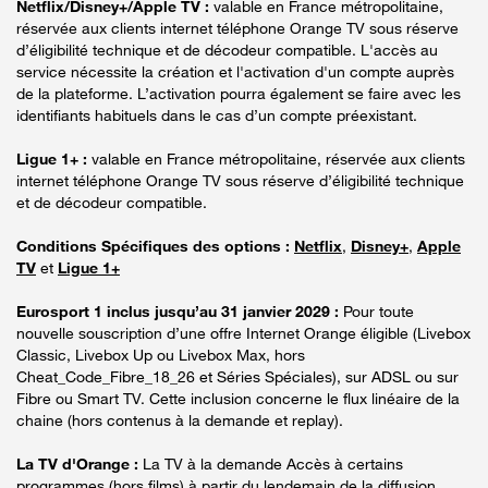
Netflix/Disney+/Apple TV :
valable en France métropolitaine,
réservée aux clients internet téléphone Orange TV sous réserve
d’éligibilité technique et de décodeur compatible. L'accès au
service nécessite la création et l'activation d'un compte auprès
de la plateforme. L’activation pourra également se faire avec les
identifiants habituels dans le cas d’un compte préexistant.
Ligue 1+ :
valable en France métropolitaine, réservée aux clients
internet téléphone Orange TV sous réserve d’éligibilité technique
et de décodeur compatible.
Conditions Spécifiques des options :
Netflix
,
Disney+
,
Apple
TV
et
Ligue 1+
Eurosport 1 inclus jusqu’au 31 janvier 2029 :
Pour toute
nouvelle souscription d’une offre Internet Orange éligible (Livebox
Classic, Livebox Up ou Livebox Max, hors
Cheat_Code_Fibre_18_26 et Séries Spéciales), sur ADSL ou sur
Fibre ou Smart TV. Cette inclusion concerne le flux linéaire de la
chaine (hors contenus à la demande et replay).
La TV d'Orange :
La TV à la demande Accès à certains
programmes (hors films) à partir du lendemain de la diffusion