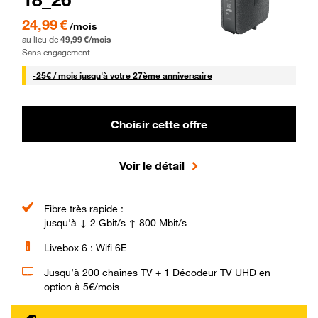
24,99 € par mois pendant 0 mois puis 49,99 € par mois, Sans engagement
24,99 €
/mois
au lieu de
49,99 €/mois
Sans engagement
25 € par mois
-
25€ / mois
jusqu'à votre 27ème anniversaire
Choisir cette offre
Voir le détail
Fibre très rapide :
jusqu'à ↓ 2 Gbit/s ↑ 800 Mbit/s
Livebox 6 : Wifi 6E
Jusqu’à 200 chaînes TV + 1 Décodeur TV UHD en
option à 5€/mois