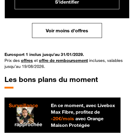
S'identifier
Voir moins d'offres
Eurosport 1 inclus jusqu'au 31/01/2029.
Prix des
offres
et
offre de remboursement
incluses, valables
jusqu’au 19/08/2026.
Les bons plans du moment
En ce moment, avec Livebox
Max Fibre, profitez de
20 € par mois
-
20€/mois
avec Orange
Maison Protégée