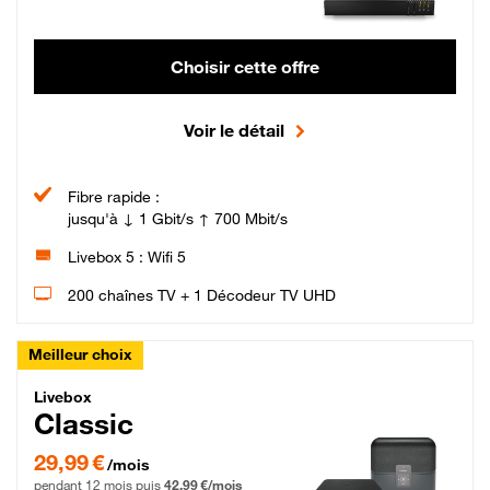
Choisir cette offre
Voir le détail
Fibre rapide :
jusqu'à ↓ 1 Gbit/s ↑ 700 Mbit/s
Livebox 5 : Wifi 5
200 chaînes TV + 1 Décodeur TV UHD
Meilleur choix
Livebox Classic Fibre
Livebox
Classic
29,99 € par mois pendant 12 mois puis 42,99 € par mois, Engagement 12 moi
29,99 €
/mois
pendant 12 mois puis
42,99 €/mois