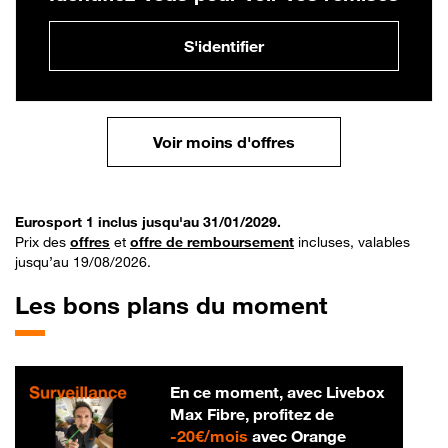
S'identifier
Voir moins d'offres
Eurosport 1 inclus jusqu'au 31/01/2029.
Prix des
offres
et
offre de remboursement
incluses, valables
jusqu’au 19/08/2026.
Les bons plans du moment
En ce moment, avec Livebox
Max Fibre, profitez de
20 € par mois
-
20€/mois
avec Orange