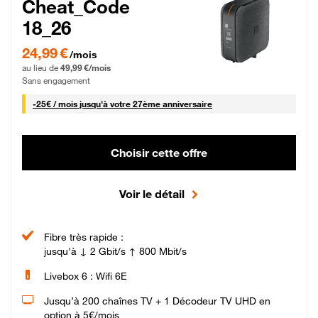
Cheat_Code
18_26
24,99 € par mois pendant 0 mois puis 49,99 € par mois, Sans engagement
24,99 €
/mois
au lieu de
49,99 €/mois
Sans engagement
25 € par mois
-
25€ / mois
jusqu'à votre 27ème anniversaire
Choisir cette offre
Voir le détail
Fibre très rapide :
jusqu'à ↓ 2 Gbit/s ↑ 800 Mbit/s
Livebox 6 : Wifi 6E
Jusqu’à 200 chaînes TV + 1 Décodeur TV UHD en
option à 5€/mois