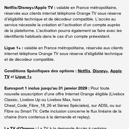
Netflix/Disney+/Apple TV :
valable en France métropolitaine,
réservée aux clients internet téléphone Orange TV sous réserve
d’éligibilité technique et de décodeur compatible. L'accès au
service nécessite la création et l'activation d'un compte auprès
de la plateforme. L’activation pourra également se faire avec les
identifiants habituels dans le cas d’un compte préexistant.
Ligue 1+ :
valable en France métropolitaine, réservée aux clients
internet téléphone Orange TV sous réserve d’éligibilité technique
et de décodeur compatible.
Conditions Spécifiques des options :
Netflix
,
Disney+
,
Apple
TV
et
Ligue 1+
Eurosport 1 inclus jusqu’au 31 janvier 2029 :
Pour toute
nouvelle souscription d’une offre Internet Orange éligible (Livebox
Classic, Livebox Up ou Livebox Max, hors
Cheat_Code_Fibre_18_26 et Séries Spéciales), sur ADSL ou sur
Fibre ou Smart TV. Cette inclusion concerne le flux linéaire de la
chaine (hors contenus à la demande et replay).
La TV d'Orange :
La TV à la demande Accès à certains