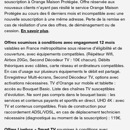
souscription à Orange Maison Protégée. Offre réservée aux
nouveaux clients n’ayant pas résilié le service Orange Maison
Protégée au cours des 6 derniers mois et incompatible avec une
nouvelle souscription à une même adresse. Perte de la remise en
cas de résiliation d’une des offres, de déménagement ou de
cession.
En savoir plus
.
Offres soumises à conditions avec engagement 12 mois
valables en France métropolitaine sous réserve d’éligibilité et de
couverture, avec équipements compatibles. (Répéteur Wifi,
Airbox 20Go, Second Décodeur TV : 10€ chacun). Débits
théoriques avec câbles, carte réseau et ordinateurs compatibles.
En cas d’usage sur plusieurs équipements le débit est partagé.
Enregistreur Multi-écrans, Second Décodeur TV, options avec
activations nécessaires. TV d’Orange sur mobile et tablette :
accès au Bouquet Basic. Liste des chaînes TV susceptibles
d’évolution. Ne sont pas compris dans le bouquet basic : les
services et contenus payants et sportifs en direct. UHD 4K : avec
TV et contenus compatibles. Frais de construction pour
raccordement ADSL/VDSL, en cas de déplacement technicien
nécessaire (diagnostiqué au moment de la souscription) : 119€.
Offres Livebox + Smart TV
soumises à conditions avec