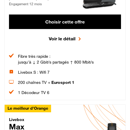
Engagement 12 mois
Choisir cette offre
Voir le détail
Fibre très rapide :
jusqu'à ↓ 2 Gbit/s partagés ↑ 800 Mbit/s
Livebox S : Wifi 7
200 chaînes TV +
Eurosport 1
1 Décodeur TV 6
Le meilleur d'Orange
Livebox Max Fibre
Livebox
Max