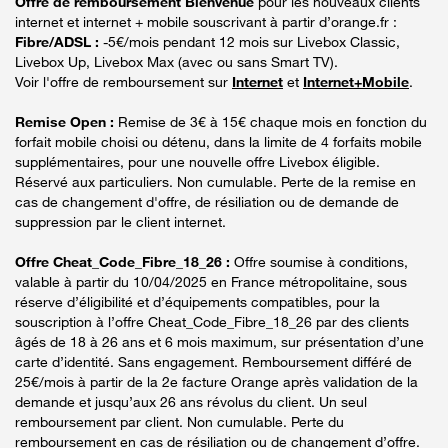
Offre de remboursement Bienvenue
pour les nouveaux clients
internet et internet + mobile souscrivant à partir d’orange.fr :
Fibre/ADSL :
-5€/mois pendant 12 mois sur Livebox Classic,
Livebox Up, Livebox Max (avec ou sans Smart TV).
Voir l'offre de remboursement sur
Internet
et
Internet+Mobile
.
Remise Open :
Remise de 3€ à 15€ chaque mois en fonction du
forfait mobile choisi ou détenu, dans la limite de 4 forfaits mobile
supplémentaires, pour une nouvelle offre Livebox éligible.
Réservé aux particuliers. Non cumulable. Perte de la remise en
cas de changement d'offre, de résiliation ou de demande de
suppression par le client internet.
Offre Cheat_Code_Fibre_18_26 :
Offre soumise à conditions,
valable à partir du 10/04/2025 en France métropolitaine, sous
réserve d’éligibilité et d’équipements compatibles, pour la
souscription à l’offre Cheat_Code_Fibre_18_26 par des clients
âgés de 18 à 26 ans et 6 mois maximum, sur présentation d’une
carte d’identité. Sans engagement. Remboursement différé de
25€/mois à partir de la 2e facture Orange après validation de la
demande et jusqu’aux 26 ans révolus du client. Un seul
remboursement par client. Non cumulable. Perte du
remboursement en cas de résiliation ou de changement d’offre.