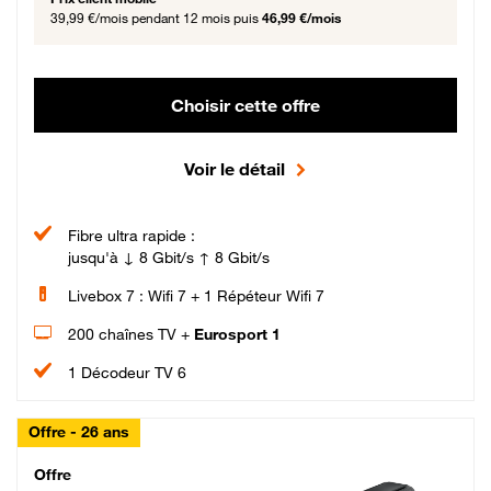
39,99 €/mois
pendant 12 mois puis
46,99 €/mois
Choisir cette offre
Voir le détail
Fibre ultra rapide :
jusqu'à ↓ 8 Gbit/s ↑ 8 Gbit/s
Livebox 7 : Wifi 7 + 1 Répéteur Wifi 7
200 chaînes TV +
Eurosport 1
1 Décodeur TV 6
Offre - 26 ans
Cheat_Code Fibre_18_26
Offre