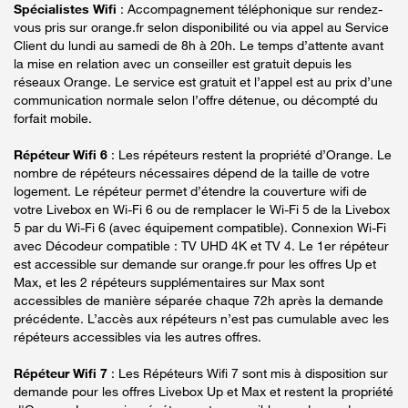
Spécialistes Wifi
: Accompagnement téléphonique sur rendez-
vous pris sur orange.fr selon disponibilité ou via appel au Service
Client du lundi au samedi de 8h à 20h. Le temps d’attente avant
la mise en relation avec un conseiller est gratuit depuis les
réseaux Orange. Le service est gratuit et l’appel est au prix d’une
communication normale selon l’offre détenue, ou décompté du
forfait mobile.
Répéteur Wifi 6
: Les répéteurs restent la propriété d’Orange. Le
nombre de répéteurs nécessaires dépend de la taille de votre
logement. Le répéteur permet d’étendre la couverture wifi de
votre Livebox en Wi-Fi 6 ou de remplacer le Wi-Fi 5 de la Livebox
5 par du Wi-Fi 6 (avec équipement compatible). Connexion Wi-Fi
avec Décodeur compatible : TV UHD 4K et TV 4. Le 1er répéteur
est accessible sur demande sur orange.fr pour les offres Up et
Max, et les 2 répéteurs supplémentaires sur Max sont
accessibles de manière séparée chaque 72h après la demande
précédente. L’accès aux répéteurs n’est pas cumulable avec les
répéteurs accessibles via les autres offres.
Répéteur Wifi 7
: Les Répéteurs Wifi 7 sont mis à disposition sur
demande pour les offres Livebox Up et Max et restent la propriété