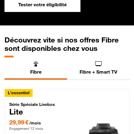
Tester votre éligibilité
Découvrez vite si nos offres Fibre
sont disponibles chez vous
Fibre
Fibre + Smart TV
L'essentiel
Série Spéciale Livebox Lite Fibre
Série Spéciale Livebox
Lite
29,99 € par mois , Engagement 12 mois
29,99 €
/mois
Engagement 12 mois