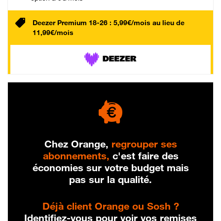
Deezer Premium 18-26 : 5,99€/mois au lieu de
11,99€/mois
Chez Orange,
regrouper ses
abonnements,
c'est faire des
économies sur votre budget mais
pas sur la qualité.
Déjà client Orange ou Sosh ?
Identifiez-vous pour voir vos remises