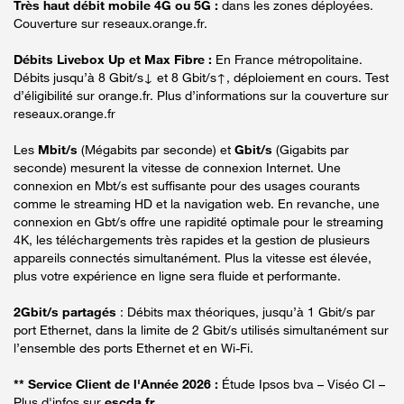
Très haut débit mobile 4G ou 5G :
dans les zones déployées.
Couverture sur reseaux.orange.fr.
Débits Livebox Up et Max Fibre :
En France métropolitaine.
Débits jusqu’à 8 Gbit/s↓ et 8 Gbit/s↑, déploiement en cours. Test
d’éligibilité sur orange.fr. Plus d’informations sur la couverture sur
reseaux.orange.fr
Les
Mbit/s
(Mégabits par seconde) et
Gbit/s
(Gigabits par
seconde) mesurent la vitesse de connexion Internet. Une
connexion en Mbt/s est suffisante pour des usages courants
comme le streaming HD et la navigation web. En revanche, une
connexion en Gbt/s offre une rapidité optimale pour le streaming
4K, les téléchargements très rapides et la gestion de plusieurs
appareils connectés simultanément. Plus la vitesse est élevée,
plus votre expérience en ligne sera fluide et performante.
2Gbit/s partagés
: Débits max théoriques, jusqu’à 1 Gbit/s par
port Ethernet, dans la limite de 2 Gbit/s utilisés simultanément sur
l’ensemble des ports Ethernet et en Wi-Fi.
** Service Client de l'Année 2026 :
Étude Ipsos bva – Viséo CI –
Plus d'infos sur
escda.fr