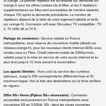
d'Orange. Le premier répéteur est accessible sur demande sur
orange.fr pour les offres Livebox Up et Max, et les 2 répéteurs
supplémentaires sur Max sont accessibles de manière séparée
chaque 72h après la demande précédente. Le nombre de
répéteurs dépend de la taille de votre logement (détails et tarifs
sur orange.fr). Connexion wifi avec Décodeur TV compatible : TV
4, TV UHD 4K et TV 6.
Partage de connexion :
Service valable en France
métropolitaine, sous réserve de couverture mobile (détails sur
réseaux.orange.fr), pour les nouveaux clients Internet ADSL avec
rendez-vous ou Fibre. Crédit internet mobile de 200Go/mois
valable jusqu'à la mise en service de votre accès internet et au
plus tard jusqu'à 12 mois suivant la souscription.
Les appels illimités
: Hors coût du service des numéros
spéciaux. Jusqu’à 250 correspondants différents/mois et 3h
maximum/appel. Voir la liste des destinations sur la fiche tarifaire
en vigueur.
Offre 5G+ Home (Flybox 5G+ nécessaire) :
Connexion
accessible exclusivement en France métropolitaine sous
couverture 5G en 3,5GHz. 5G : dans les zones couvertes