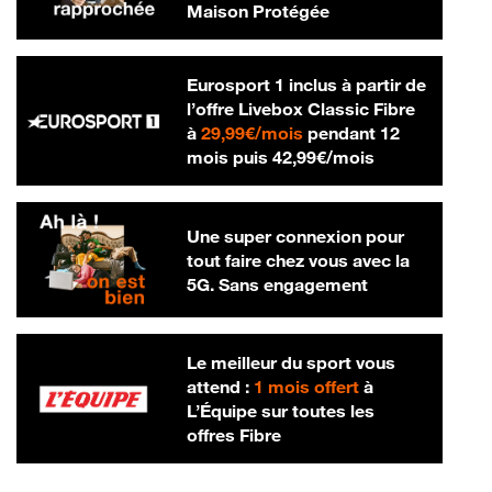
Maison Protégée
Eurosport 1 inclus à partir de
l’offre Livebox Classic Fibre
29,99 € par mois
à
29,99€/mois
pendant 12
42,99 € par m
mois puis
42,99€/mois
Une super connexion pour
tout faire chez vous avec la
5G. Sans engagement
Le meilleur du sport vous
attend :
1 mois offert
à
L’Équipe sur toutes les
offres Fibre