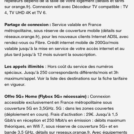
répéteurs dépend de la taille de votre logement (détails et tarifs
sur orange.fr). Connexion wifi avec Décodeur TV compatible : TV
4, TV UHD 4K et TV 6.
Partage de connexion :
Service valable en France
métropolitaine, sous réserve de couverture mobile (détails sur
réseaux.orange.fr), pour les nouveaux clients Internet ADSL avec
rendez-vous ou Fibre. Crédit internet mobile de 200Go/mois
valable jusqu'à la mise en service de votre accès internet et au
plus tard jusqu'à 12 mois suivant la souscription.
Les appels illimités
: Hors coût du service des numéros
spéciaux. Jusqu’à 250 correspondants différents/mois et 3h
maximum/appel. Voir la liste des destinations sur la fiche tarifaire
en vigueur.
Offre 5G+ Home (Flybox 5G+ nécessaire) :
Connexion
accessible exclusivement en France métropolitaine sous
couverture 5G en 3,5GHz. 5G : dans les zones couvertes
(déploiement en cours). Frais d’activation : 29€. Jusqu’à 1,5
Gbit/s en réception et 250 Mbit/s en émission : débits maximum
théoriques, en Wifi 7, sous réserve de couverture 5G+ et en
bande 3,5 GHz, détails sur reseaux.orange.fr. Avec équipements