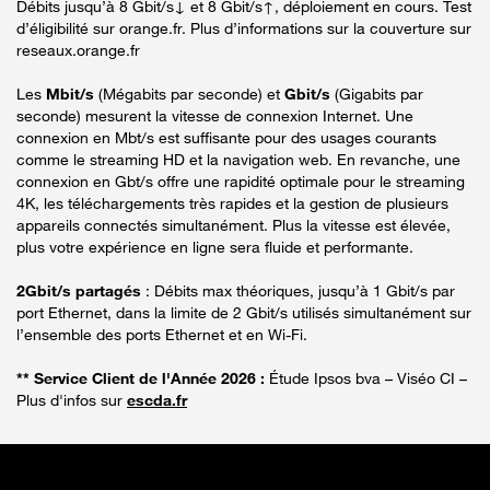
Débits jusqu’à 8 Gbit/s↓ et 8 Gbit/s↑, déploiement en cours. Test
d’éligibilité sur orange.fr. Plus d’informations sur la couverture sur
reseaux.orange.fr
Les
Mbit/s
(Mégabits par seconde) et
Gbit/s
(Gigabits par
seconde) mesurent la vitesse de connexion Internet. Une
connexion en Mbt/s est suffisante pour des usages courants
comme le streaming HD et la navigation web. En revanche, une
connexion en Gbt/s offre une rapidité optimale pour le streaming
4K, les téléchargements très rapides et la gestion de plusieurs
appareils connectés simultanément. Plus la vitesse est élevée,
plus votre expérience en ligne sera fluide et performante.
2Gbit/s partagés
: Débits max théoriques, jusqu’à 1 Gbit/s par
port Ethernet, dans la limite de 2 Gbit/s utilisés simultanément sur
l’ensemble des ports Ethernet et en Wi-Fi.
** Service Client de l'Année 2026 :
Étude Ipsos bva – Viséo CI –
Plus d'infos sur
escda.fr