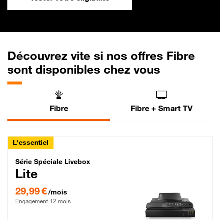
Découvrez vite si nos offres Fibre
sont disponibles chez vous
Fibre
Fibre + Smart TV
L'essentiel
Série Spéciale Livebox Lite Fibre
Série Spéciale Livebox
Lite
29,99 € par mois , Engagement 12 mois
29,99 €
/mois
Engagement 12 mois