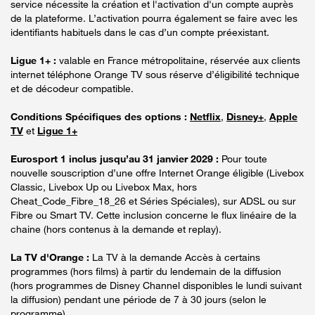
service nécessite la création et l'activation d'un compte auprès
de la plateforme. L’activation pourra également se faire avec les
identifiants habituels dans le cas d’un compte préexistant.
Ligue 1+ :
valable en France métropolitaine, réservée aux clients
internet téléphone Orange TV sous réserve d’éligibilité technique
et de décodeur compatible.
Conditions Spécifiques des options :
Netflix
,
Disney+
,
Apple
TV
et
Ligue 1+
Eurosport 1 inclus jusqu’au 31 janvier 2029 :
Pour toute
nouvelle souscription d’une offre Internet Orange éligible (Livebox
Classic, Livebox Up ou Livebox Max, hors
Cheat_Code_Fibre_18_26 et Séries Spéciales), sur ADSL ou sur
Fibre ou Smart TV. Cette inclusion concerne le flux linéaire de la
chaine (hors contenus à la demande et replay).
La TV d'Orange :
La TV à la demande Accès à certains
programmes (hors films) à partir du lendemain de la diffusion
(hors programmes de Disney Channel disponibles le lundi suivant
la diffusion) pendant une période de 7 à 30 jours (selon le
programme).