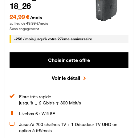
18_26
24,99 € par mois pendant 0 mois puis 49,99 € par mois, Sans engagement
24,99 €
/mois
au lieu de
49,99 €/mois
Sans engagement
25 € par mois
-
25€ / mois
jusqu'à votre 27ème anniversaire
Choisir cette offre
Voir le détail
Fibre très rapide :
jusqu'à ↓ 2 Gbit/s ↑ 800 Mbit/s
Livebox 6 : Wifi 6E
Jusqu’à 200 chaînes TV + 1 Décodeur TV UHD en
option à 5€/mois