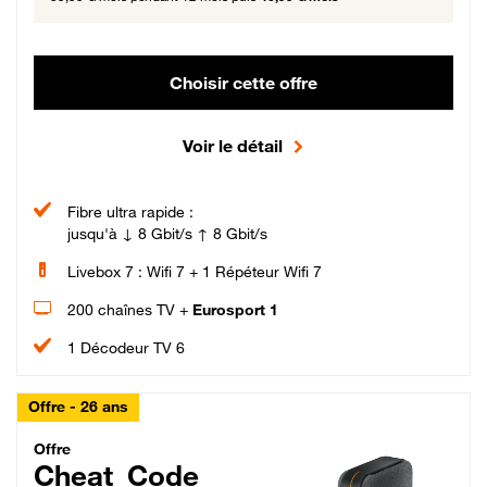
Choisir cette offre
Voir le détail
Fibre ultra rapide :
jusqu'à ↓ 8 Gbit/s ↑ 8 Gbit/s
Livebox 7 : Wifi 7 + 1 Répéteur Wifi 7
200 chaînes TV +
Eurosport 1
1 Décodeur TV 6
Offre - 26 ans
Cheat_Code Fibre_18_26
Offre
Cheat_Code