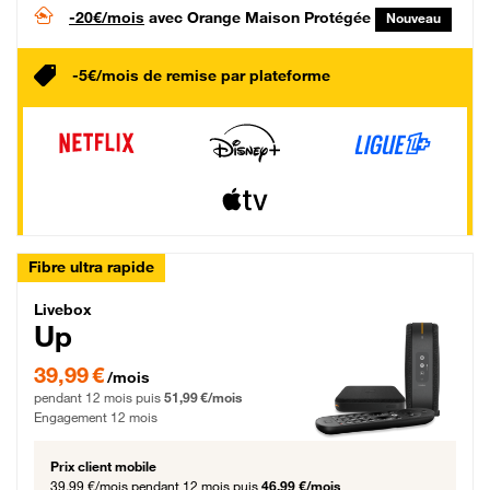
-20€/mois
avec Orange Maison Protégée
Nouveau
-5€/mois de remise par plateforme
Fibre ultra rapide
Livebox Up Fibre
Livebox
Up
39,99 € par mois pendant 12 mois puis 51,99 € par mois, Engagement 12 moi
39,99 €
/mois
pendant 12 mois puis
51,99 €/mois
Engagement 12 mois
Prix client mobile
39,99 €/mois
pendant 12 mois puis
46,99 €/mois