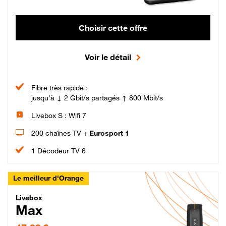
Choisir cette offre
Voir le détail
Fibre très rapide :
jusqu'à ↓ 2 Gbit/s partagés ↑ 800 Mbit/s
Livebox S : Wifi 7
200 chaînes TV +
Eurosport 1
1 Décodeur TV 6
Le meilleur d'Orange
Livebox Max Fibre
Livebox
Max
47,99 € par mois pendant 12 mois puis 57,99 € par mois, Engagement 12 moi