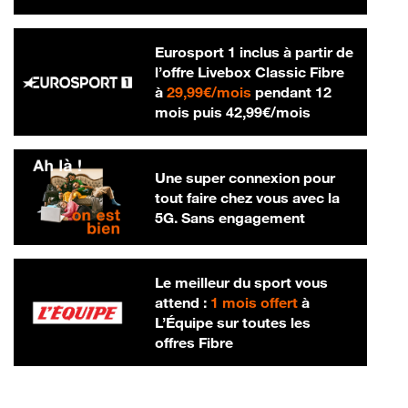
Eurosport 1 inclus à partir de
l’offre Livebox Classic Fibre
29,99 € par mois
à
29,99€/mois
pendant 12
42,99 € par m
mois puis
42,99€/mois
Une super connexion pour
tout faire chez vous avec la
5G. Sans engagement
Le meilleur du sport vous
attend :
1 mois offert
à
L’Équipe sur toutes les
offres Fibre