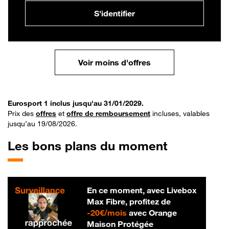
S'identifier
Voir moins d'offres
Eurosport 1 inclus jusqu'au 31/01/2029.
Prix des
offres
et
offre de remboursement
incluses, valables
jusqu’au 19/08/2026.
Les bons plans du moment
En ce moment, avec Livebox
Max Fibre, profitez de
20 € par mois
-
20€/mois
avec Orange
Maison Protégée