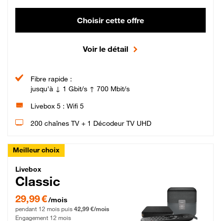
Choisir cette offre
Voir le détail
Fibre rapide :
jusqu'à ↓ 1 Gbit/s ↑ 700 Mbit/s
Livebox 5 : Wifi 5
200 chaînes TV + 1 Décodeur TV UHD
Meilleur choix
Livebox Classic Fibre
Livebox
Classic
29,99 € par mois pendant 12 mois puis 42,99 € par mois, Engagement 12 moi
29,99 €
/mois
pendant 12 mois puis
42,99 €/mois
Engagement 12 mois