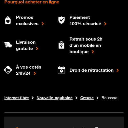
Pourquoi acheter en ligne
Promos
Paiement
exclusives
100% sécurisé
Retrait sous 2h
Livraison
d'un mobile en
gratuite
boutique
À vos cotés
Droit de rétractation
24h/24
Boutique Orange
Internet fibre
Nouvelle-aquitaine
Creuse
Boussac