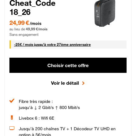
Cheat_Code
18_26
24,99 € par mois pendant 0 mois puis 49,99 € par mois, Sans engagement
24,99 €
/mois
au lieu de
49,99 €/mois
Sans engagement
25 € par mois
-
25€ / mois
jusqu'à votre 27ème anniversaire
Choisir cette offre
Voir le détail
Fibre très rapide :
jusqu'à ↓ 2 Gbit/s ↑ 800 Mbit/s
Livebox 6 : Wifi 6E
Jusqu’à 200 chaînes TV + 1 Décodeur TV UHD en
option à 5€/mois