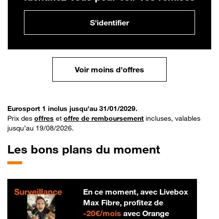
S'identifier
Voir moins d'offres
Eurosport 1 inclus jusqu'au 31/01/2029.
Prix des
offres
et
offre de remboursement
incluses, valables
jusqu’au 19/08/2026.
Les bons plans du moment
En ce moment, avec Livebox
Max Fibre, profitez de
20 € par mois
-
20€/mois
avec Orange