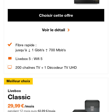
Choisir cette offre
Voir le détail
Fibre rapide :
jusqu'à ↓ 1 Gbit/s ↑ 700 Mbit/s
Livebox 5 : Wifi 5
200 chaînes TV + 1 Décodeur TV UHD
Meilleur choix
Livebox Classic Fibre
Livebox
Classic
29,99 € par mois pendant 12 mois puis 42,99 € par mois, Engagement 12 moi
29,99 €
/mois
pendant 12 mois puis
42,99 €/mois