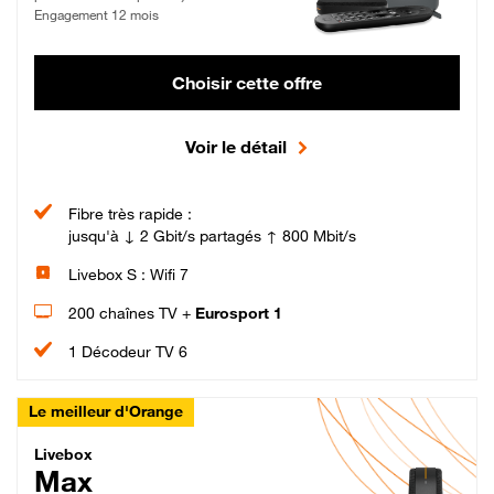
Engagement 12 mois
Choisir cette offre
Voir le détail
Fibre très rapide :
jusqu'à ↓ 2 Gbit/s partagés ↑ 800 Mbit/s
Livebox S : Wifi 7
200 chaînes TV +
Eurosport 1
1 Décodeur TV 6
Le meilleur d'Orange
Livebox Max Fibre
Livebox
Max