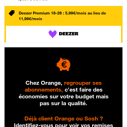
Deezer Premium 18-26 : 5,99€/mois au lieu de
11,99€/mois
Chez Orange,
regrouper ses
abonnements,
c'est faire des
économies sur votre budget mais
pas sur la qualité.
Déjà client Orange ou Sosh ?
Identifiez-vous pour voir vos remises