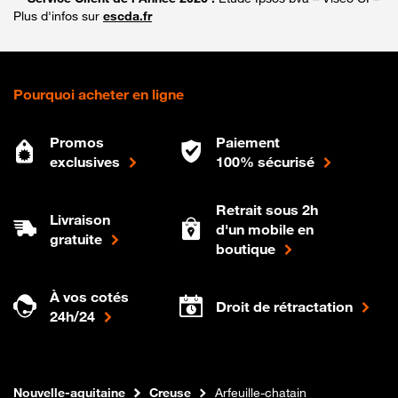
Plus d'infos sur
escda.fr
Pourquoi acheter en ligne
Promos
Paiement
exclusives
100% sécurisé
Retrait sous 2h
Livraison
d'un mobile en
gratuite
boutique
À vos cotés
Droit de rétractation
24h/24
Internet fibre
Boutique Orange
Nouvelle-aquitaine
Creuse
Arfeuille-chatain