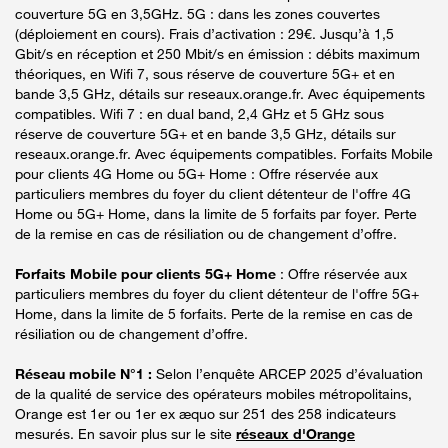
couverture 5G en 3,5GHz. 5G : dans les zones couvertes
(déploiement en cours). Frais d’activation : 29€. Jusqu’à 1,5
Gbit/s en réception et 250 Mbit/s en émission : débits maximum
théoriques, en Wifi 7, sous réserve de couverture 5G+ et en
bande 3,5 GHz, détails sur reseaux.orange.fr. Avec équipements
compatibles. Wifi 7 : en dual band, 2,4 GHz et 5 GHz sous
réserve de couverture 5G+ et en bande 3,5 GHz, détails sur
reseaux.orange.fr. Avec équipements compatibles. Forfaits Mobile
pour clients 4G Home ou 5G+ Home : Offre réservée aux
particuliers membres du foyer du client détenteur de l'offre 4G
Home ou 5G+ Home, dans la limite de 5 forfaits par foyer. Perte
de la remise en cas de résiliation ou de changement d’offre.
Forfaits Mobile pour clients 5G+ Home
: Offre réservée aux
particuliers membres du foyer du client détenteur de l'offre 5G+
Home, dans la limite de 5 forfaits. Perte de la remise en cas de
résiliation ou de changement d’offre.
Réseau mobile N°1 :
Selon l’enquête ARCEP 2025 d’évaluation
de la qualité de service des opérateurs mobiles métropolitains,
Orange est 1er ou 1er ex æquo sur 251 des 258 indicateurs
mesurés. En savoir plus sur le site
réseaux d'Orange