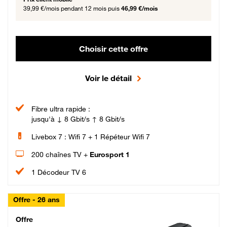
39,99 €/mois
pendant 12 mois puis
46,99 €/mois
Choisir cette offre
Voir le détail
Fibre ultra rapide :
jusqu'à ↓ 8 Gbit/s ↑ 8 Gbit/s
Livebox 7 : Wifi 7 + 1 Répéteur Wifi 7
200 chaînes TV +
Eurosport 1
1 Décodeur TV 6
Offre - 26 ans
Cheat_Code Fibre_18_26
Offre