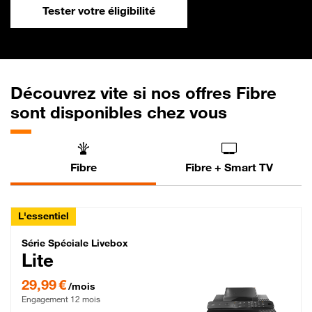
Tester votre éligibilité
Découvrez vite si nos offres Fibre
sont disponibles chez vous
Fibre
Fibre + Smart TV
L'essentiel
Série Spéciale Livebox Lite Fibre
Série Spéciale Livebox
Lite
29,99 € par mois , Engagement 12 mois
29,99 €
/mois
Engagement 12 mois