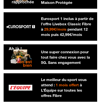
Maison Protégée
Eurosport 1 inclus à partir de
l’offre Livebox Classic Fibre
29,99 € par mois
à
29,99€/mois
pendant 12
42,99 € par m
mois puis
42,99€/mois
Une super connexion pour
tout faire chez vous avec la
5G. Sans engagement
Le meilleur du sport vous
attend :
1 mois offert
à
L’Équipe sur toutes les
offres Fibre