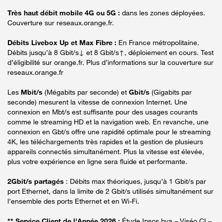
Très haut débit mobile 4G ou 5G :
dans les zones déployées.
Couverture sur reseaux.orange.fr.
Débits Livebox Up et Max Fibre :
En France métropolitaine.
Débits jusqu’à 8 Gbit/s↓ et 8 Gbit/s↑, déploiement en cours. Test
d’éligibilité sur orange.fr. Plus d’informations sur la couverture sur
reseaux.orange.fr
Les
Mbit/s
(Mégabits par seconde) et
Gbit/s
(Gigabits par
seconde) mesurent la vitesse de connexion Internet. Une
connexion en Mbt/s est suffisante pour des usages courants
comme le streaming HD et la navigation web. En revanche, une
connexion en Gbt/s offre une rapidité optimale pour le streaming
4K, les téléchargements très rapides et la gestion de plusieurs
appareils connectés simultanément. Plus la vitesse est élevée,
plus votre expérience en ligne sera fluide et performante.
2Gbit/s partagés
: Débits max théoriques, jusqu’à 1 Gbit/s par
port Ethernet, dans la limite de 2 Gbit/s utilisés simultanément sur
l’ensemble des ports Ethernet et en Wi-Fi.
** Service Client de l'Année 2026 :
Étude Ipsos bva – Viséo CI –