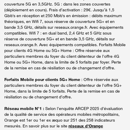
couverture 5G en 3,5GHz. 5G : dans les zones couvertes
(déploiement en cours). Frais d’activation : 29€. Jusqu’à 1,5
Gbit/s en réception et 250 Mbit/s en émission : débits maximum
théoriques, en Wifi 7, sous réserve de couverture 5G+ et en
bande 3,5 GHz, détails sur reseaux.orange.fr. Avec équipements
compatibles. Wifi 7 : en dual band, 2,4 GHz et 5 GHz sous
réserve de couverture 5G+ et en bande 3,5 GHz, détails sur
reseaux.orange.fr. Avec équipements compatibles. Forfaits Mobile
pour clients 4G Home ou 5G+ Home : Offre réservée aux
particuliers membres du foyer du client détenteur de l'offre 4G
Home ou 5G+ Home, dans la limite de 5 forfaits par foyer. Perte
de la remise en cas de résiliation ou de changement d’offre.
Forfaits Mobile pour clients 5G+ Home
: Offre réservée aux
particuliers membres du foyer du client détenteur de l'offre 5G+
Home, dans la limite de 5 forfaits. Perte de la remise en cas de
résiliation ou de changement d’offre.
Réseau mobile N°1 :
Selon l’enquête ARCEP 2025 d’évaluation
de la qualité de service des opérateurs mobiles métropolitains,
Orange est 1er ou 1er ex æquo sur 251 des 258 indicateurs
mesurés. En savoir plus sur le site
réseaux d'Orange