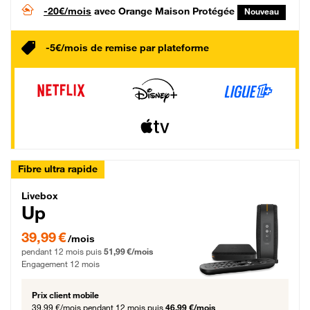
-20€/mois
avec Orange Maison Protégée
Nouveau
-5€/mois de remise par plateforme
Fibre ultra rapide
Livebox Up Fibre
Livebox
Up
39,99 € par mois pendant 12 mois puis 51,99 € par mois, Engagement 12 moi
39,99 €
/mois
pendant 12 mois puis
51,99 €/mois
Engagement 12 mois
Prix client mobile
39,99 €/mois
pendant 12 mois puis
46,99 €/mois