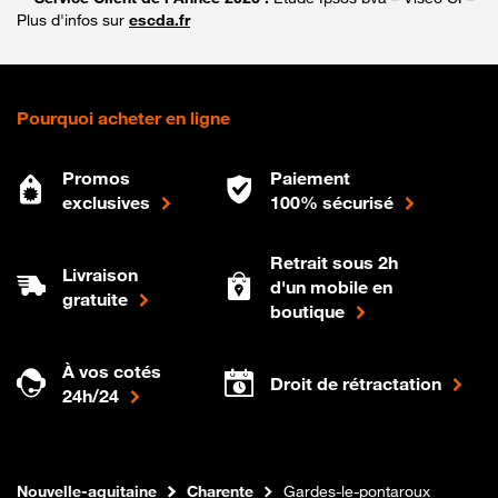
Plus d'infos sur
escda.fr
Pourquoi acheter en ligne
Promos
Paiement
exclusives
100% sécurisé
Retrait sous 2h
Livraison
d'un mobile en
gratuite
boutique
À vos cotés
Droit de rétractation
24h/24
Internet fibre
Boutique Orange
Nouvelle-aquitaine
Charente
Gardes-le-pontaroux