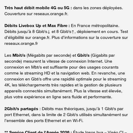
Très haut débit mobile 4G ou 5G :
dans les zones déployées.
Couverture sur reseaux.orange.fr.
Débits Livebox Up et Max Fibre :
En France métropolitaine.
Débits jusqu’à 8 Gbit/s↓ et 8 Gbit/s↑, déploiement en cours. Test
d’éligibilité sur orange.fr. Plus d’informations sur la couverture sur
reseaux.orange.fr
Les
Mbit/s
(Mégabits par seconde) et
Gbit/s
(Gigabits par
seconde) mesurent la vitesse de connexion Internet. Une
connexion en Mbt/s est suffisante pour des usages courants
comme le streaming HD et la navigation web. En revanche, une
connexion en Gbt/s offre une rapidité optimale pour le streaming
4K, les téléchargements très rapides et la gestion de plusieurs
appareils connectés simultanément. Plus la vitesse est élevée,
plus votre expérience en ligne sera fluide et performante.
2Gbit/s partagés
: Débits max théoriques, jusqu’à 1 Gbit/s par
port Ethernet, dans la limite de 2 Gbit/s utilisés simultanément sur
l’ensemble des ports Ethernet et en Wi-Fi.
** Service Client de l'Année 2026 :
Étude Ipsos bva – Viséo CI –