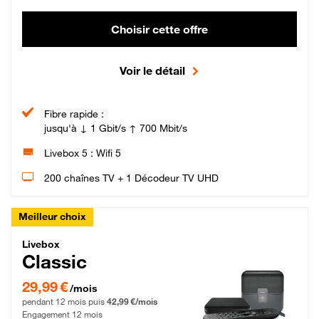
Choisir cette offre
Voir le détail
Fibre rapide :
jusqu'à ↓ 1 Gbit/s ↑ 700 Mbit/s
Livebox 5 : Wifi 5
200 chaînes TV + 1 Décodeur TV UHD
Meilleur choix
Livebox Classic Fibre
Livebox
Classic
29,99 € par mois pendant 12 mois puis 42,99 € par mois, Engagement 12 moi
29,99 €
/mois
pendant 12 mois puis
42,99 €/mois
Engagement 12 mois