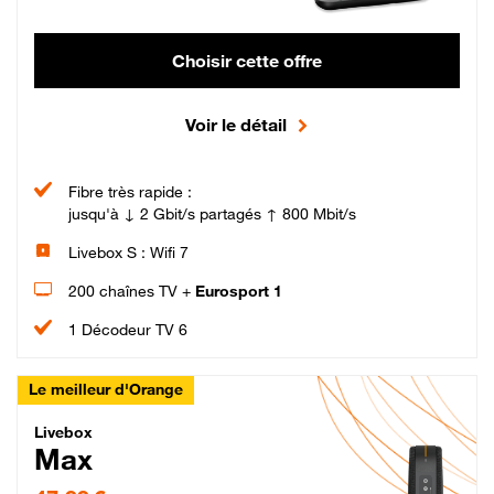
Choisir cette offre
Voir le détail
Fibre très rapide :
jusqu'à ↓ 2 Gbit/s partagés ↑ 800 Mbit/s
Livebox S : Wifi 7
200 chaînes TV +
Eurosport 1
1 Décodeur TV 6
Le meilleur d'Orange
Livebox Max Fibre
Livebox
Max
47,99 € par mois pendant 12 mois puis 57,99 € par mois, Engagement 12 moi