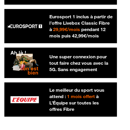
Eurosport 1 inclus à partir de
l’offre Livebox Classic Fibre
29,99 € par mois
à
29,99€/mois
pendant 12
42,99 € par m
mois puis
42,99€/mois
Une super connexion pour
tout faire chez vous avec la
5G. Sans engagement
Le meilleur du sport vous
attend :
1 mois offert
à
L’Équipe sur toutes les
offres Fibre