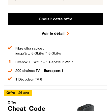
Choisir cette offre
Voir le détail
Fibre ultra rapide :
jusqu'à ↓ 8 Gbit/s ↑ 8 Gbit/s
Livebox 7 : Wifi 7 + 1 Répéteur Wifi 7
200 chaînes TV +
Eurosport 1
1 Décodeur TV 6
Offre - 26 ans
Cheat_Code Fibre_18_26
Offre
Cheat_Code