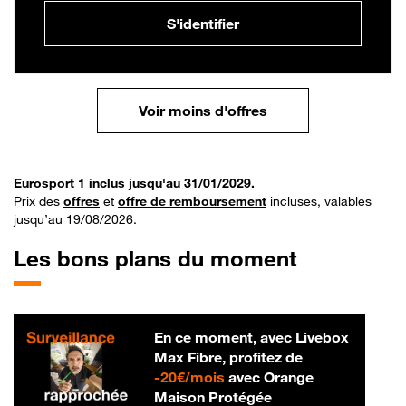
S'identifier
Voir moins d'offres
Eurosport 1 inclus jusqu'au 31/01/2029.
Prix des
offres
et
offre de remboursement
incluses, valables
jusqu’au 19/08/2026.
Les bons plans du moment
En ce moment, avec Livebox
Max Fibre, profitez de
20 € par mois
-
20€/mois
avec Orange
Maison Protégée