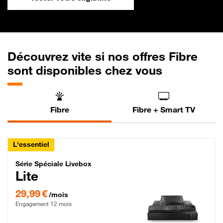
Découvrez vite si nos offres Fibre
sont disponibles chez vous
Fibre
Fibre + Smart TV
L'essentiel
Série Spéciale Livebox Lite Fibre
Série Spéciale Livebox
Lite
29,99 € par mois , Engagement 12 mois
29,99 €
/mois
Engagement 12 mois