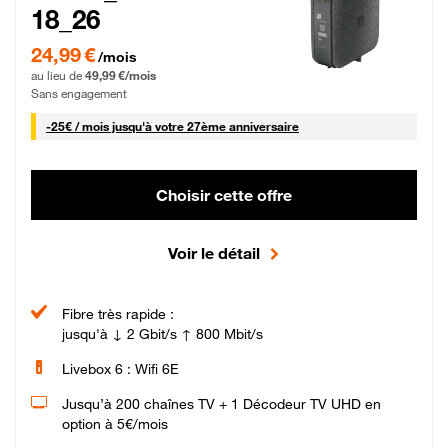
18_26
24,99 € par mois pendant 0 mois puis 49,99 € par mois, Sans engagement
24,99 €
/mois
au lieu de
49,99 €/mois
Sans engagement
25 € par mois
-
25€ / mois
jusqu'à votre 27ème anniversaire
Choisir cette offre
Voir le détail
Fibre très rapide :
jusqu'à ↓ 2 Gbit/s ↑ 800 Mbit/s
Livebox 6 : Wifi 6E
Jusqu’à 200 chaînes TV + 1 Décodeur TV UHD en
option à 5€/mois