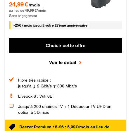
24,99 € par mois pendant 0 mois puis 49,99 € par mois, Sans engagement
24,99 €
/mois
au lieu de
49,99 €/mois
Sans engagement
25 € par mois
-
25€ / mois
jusqu'à votre 27ème anniversaire
Choisir cette offre
Voir le détail
Fibre très rapide :
jusqu'à ↓ 2 Gbit/s ↑ 800 Mbit/s
Livebox 6 : Wifi 6E
Jusqu’à 200 chaînes TV + 1 Décodeur TV UHD en
option à 5€/mois
Deezer Premium 18-26 : 5,99€/mois au lieu de