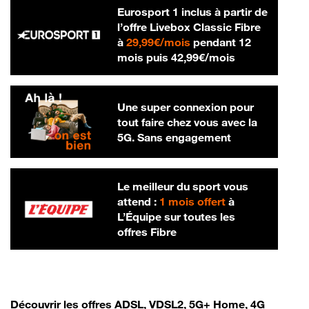
Eurosport 1 inclus à partir de
l’offre Livebox Classic Fibre
29,99 € par mois
à
29,99€/mois
pendant 12
42,99 € par m
mois puis
42,99€/mois
Une super connexion pour
tout faire chez vous avec la
5G. Sans engagement
Le meilleur du sport vous
attend :
1 mois offert
à
L’Équipe sur toutes les
offres Fibre
Découvrir les offres ADSL, VDSL2, 5G+ Home, 4G