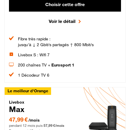
Choisir cette offre
Voir le détail
Fibre très rapide :
jusqu'à ↓ 2 Gbit/s partagés ↑ 800 Mbit/s
Livebox S : Wifi 7
200 chaînes TV +
Eurosport 1
1 Décodeur TV 6
Le meilleur d'Orange
Livebox Max Fibre
Livebox
Max
47,99 € par mois pendant 12 mois puis 57,99 € par mois, Engagement 12 moi
47,99 €
/mois
pendant 12 mois puis
57,99 €/mois