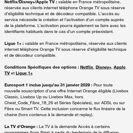
Netflix/Disney+/Apple TV :
valable en France métropolitaine,
réservée aux clients internet téléphone Orange TV sous réserve
d’éligibilité technique et de décodeur compatible. L'accès au
service nécessite la création et l'activation d'un compte auprès
de la plateforme. L’activation pourra également se faire avec les
identifiants habituels dans le cas d’un compte préexistant.
Ligue 1+ :
valable en France métropolitaine, réservée aux clients
internet téléphone Orange TV sous réserve d’éligibilité technique
et de décodeur compatible.
Conditions Spécifiques des options :
Netflix
,
Disney+
,
Apple
TV
et
Ligue 1+
Eurosport 1 inclus jusqu’au 31 janvier 2029 :
Pour toute
nouvelle souscription d’une offre Internet Orange éligible (Livebox
Classic, Livebox Up ou Livebox Max, hors
Cheat_Code_Fibre_18_26 et Séries Spéciales), sur ADSL ou sur
Fibre ou Smart TV. Cette inclusion concerne le flux linéaire de la
chaine (hors contenus à la demande et replay).
La TV d'Orange :
La TV à la demande Accès à certains
programmes (hors films) à partir du lendemain de la diffusion