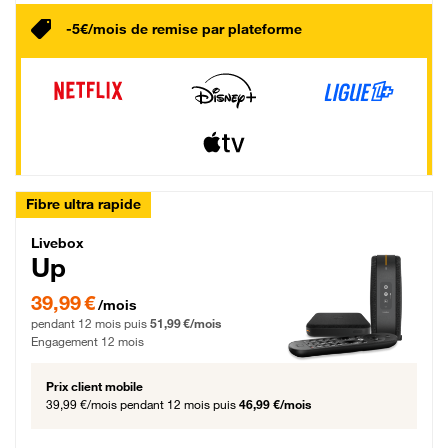
-5€/mois de remise par plateforme
Fibre ultra rapide
Livebox Up Fibre
Livebox
Up
39,99 € par mois pendant 12 mois puis 51,99 € par mois, Engagement 12 moi
39,99 €
/mois
pendant 12 mois puis
51,99 €/mois
Engagement 12 mois
Prix client mobile
39,99 €/mois
pendant 12 mois puis
46,99 €/mois