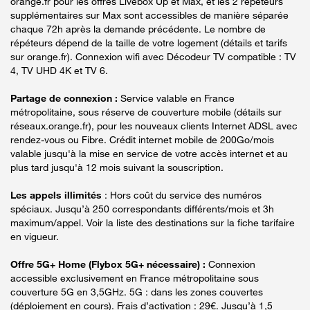
orange.fr pour les offres Livebox Up et Max, et les 2 répéteurs
supplémentaires sur Max sont accessibles de manière séparée
chaque 72h après la demande précédente. Le nombre de
répéteurs dépend de la taille de votre logement (détails et tarifs
sur orange.fr). Connexion wifi avec Décodeur TV compatible : TV
4, TV UHD 4K et TV 6.
Partage de connexion :
Service valable en France
métropolitaine, sous réserve de couverture mobile (détails sur
réseaux.orange.fr), pour les nouveaux clients Internet ADSL avec
rendez-vous ou Fibre. Crédit internet mobile de 200Go/mois
valable jusqu'à la mise en service de votre accès internet et au
plus tard jusqu'à 12 mois suivant la souscription.
Les appels illimités
: Hors coût du service des numéros
spéciaux. Jusqu’à 250 correspondants différents/mois et 3h
maximum/appel. Voir la liste des destinations sur la fiche tarifaire
en vigueur.
Offre 5G+ Home (Flybox 5G+ nécessaire) :
Connexion
accessible exclusivement en France métropolitaine sous
couverture 5G en 3,5GHz. 5G : dans les zones couvertes
(déploiement en cours). Frais d’activation : 29€. Jusqu’à 1,5