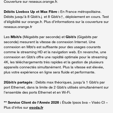
Couverture sur reseaux.orange.fr.
Débits Livebox Up et Max Fibre :
En France métropolitaine.
Débits jusqu’à 8 Gbit/s↓ et 8 Gbit/s↑, déploiement en cours. Test
d’éligibilité sur orange.fr. Plus d’informations sur la couverture sur
reseaux.orange.fr
Les
Mbit/s
(Mégabits par seconde) et
Gbit/s
(Gigabits par
seconde) mesurent la vitesse de connexion Internet. Une
connexion en Mbt/s est suffisante pour des usages courants
comme le streaming HD et la navigation web. En revanche, une
connexion en Gbt/s offre une rapidité optimale pour le streaming
4K, les téléchargements très rapides et la gestion de plusieurs
appareils connectés simultanément. Plus la vitesse est élevée,
plus votre expérience en ligne sera fluide et performante.
2Gbit/s partagés
: Débits max théoriques, jusqu’à 1 Gbit/s par
port Ethernet, dans la limite de 2 Gbit/s utilisés simultanément sur
l’ensemble des ports Ethernet et en Wi-Fi.
** Service Client de l'Année 2026 :
Étude Ipsos bva – Viséo CI –
Plus d'infos sur
escda.fr