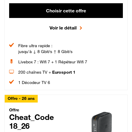
Choisir cette offre
Voir le détail
Fibre ultra rapide :
jusqu'à ↓ 8 Gbit/s ↑ 8 Gbit/s
Livebox 7 : Wifi 7 + 1 Répéteur Wifi 7
200 chaînes TV +
Eurosport 1
1 Décodeur TV 6
Offre - 26 ans
Cheat_Code Fibre_18_26
Offre
Cheat_Code
18_26