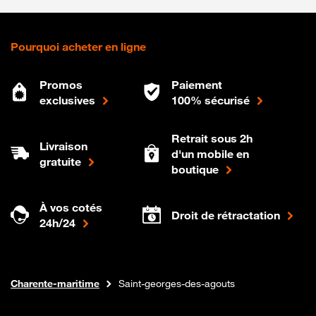
Pourquoi acheter en ligne
Promos
Paiement
exclusives
100% sécurisé
Retrait sous 2h
Livraison
d'un mobile en
gratuite
boutique
À vos cotés
Droit de rétractation
24h/24
Internet fibre
Boutique Orange
Nouvelle-aquitaine
Charente-maritime
Saint-georges-des-agouts