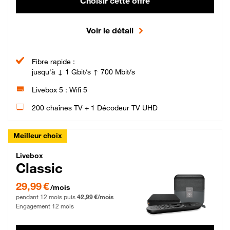
Choisir cette offre
Voir le détail
Fibre rapide :
jusqu'à ↓ 1 Gbit/s ↑ 700 Mbit/s
Livebox 5 : Wifi 5
200 chaînes TV + 1 Décodeur TV UHD
Meilleur choix
Livebox Classic Fibre
Livebox
Classic
29,99 € par mois pendant 12 mois puis 42,99 € par mois, Engagement 12 moi
29,99 €
/mois
pendant 12 mois puis
42,99 €/mois
Engagement 12 mois