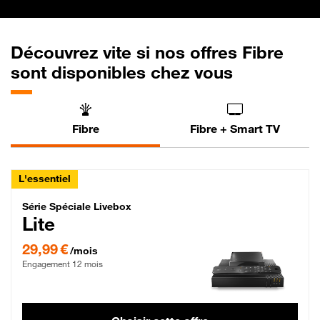
Découvrez vite si nos offres Fibre
sont disponibles chez vous
Fibre
Fibre + Smart TV
L'essentiel
Série Spéciale Livebox Lite Fibre
Série Spéciale Livebox
Lite
29,99 € par mois , Engagement 12 mois
29,99 €
/mois
Engagement 12 mois