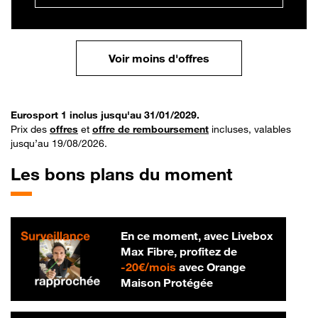
Voir moins d'offres
Eurosport 1 inclus jusqu'au 31/01/2029.
Prix des
offres
et
offre de remboursement
incluses, valables
jusqu’au 19/08/2026.
Les bons plans du moment
En ce moment, avec Livebox
Max Fibre, profitez de
20 € par mois
-
20€/mois
avec Orange
Maison Protégée