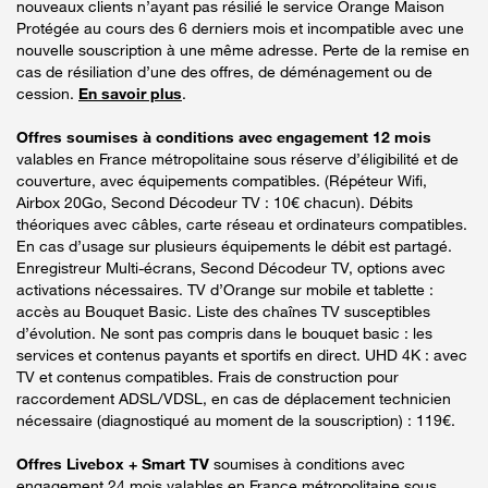
nouveaux clients n’ayant pas résilié le service Orange Maison
Protégée au cours des 6 derniers mois et incompatible avec une
nouvelle souscription à une même adresse. Perte de la remise en
cas de résiliation d’une des offres, de déménagement ou de
cession.
En savoir plus
.
Offres soumises à conditions avec engagement 12 mois
valables en France métropolitaine sous réserve d’éligibilité et de
couverture, avec équipements compatibles. (Répéteur Wifi,
Airbox 20Go, Second Décodeur TV : 10€ chacun). Débits
théoriques avec câbles, carte réseau et ordinateurs compatibles.
En cas d’usage sur plusieurs équipements le débit est partagé.
Enregistreur Multi-écrans, Second Décodeur TV, options avec
activations nécessaires. TV d’Orange sur mobile et tablette :
accès au Bouquet Basic. Liste des chaînes TV susceptibles
d’évolution. Ne sont pas compris dans le bouquet basic : les
services et contenus payants et sportifs en direct. UHD 4K : avec
TV et contenus compatibles. Frais de construction pour
raccordement ADSL/VDSL, en cas de déplacement technicien
nécessaire (diagnostiqué au moment de la souscription) : 119€.
Offres Livebox + Smart TV
soumises à conditions avec
engagement 24 mois valables en France métropolitaine sous