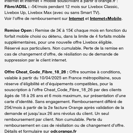
internet et internet + mobile souscrivant à partir d’orange.fr :
Fibre/ADSL :
-5€/mois pendant 12 mois sur Livebox Classic,
Livebox Up, Livebox Max (avec ou sans Smart TV).
Voir l'offre de remboursement sur
Internet
et
Internet+Mobile
.
Remise Open :
Remise de 3€ à 15€ chaque mois en fonction du
forfait mobile choisi ou détenu, dans la limite de 4 forfaits mobile
supplémentaires, pour une nouvelle offre Livebox éligible.
Réservé aux particuliers. Non cumulable. Perte de la remise en
cas de changement d'offre, de résiliation ou de demande de
suppression par le client internet.
Offre Cheat_Code_Fibre_18_26 :
Offre soumise à conditions,
valable à partir du 10/04/2025 en France métropolitaine, sous
réserve d’éligibilité et d’équipements compatibles, pour la
souscription à l’offre Cheat_Code_Fibre_18_26 par des clients
âgés de 18 à 26 ans et 6 mois maximum, sur présentation d’une
carte d’identité. Sans engagement. Remboursement différé de
25€/mois à partir de la 2e facture Orange après validation de la
demande et jusqu’aux 26 ans révolus du client. Un seul
remboursement par client. Non cumulable. Perte du
remboursement en cas de résiliation ou de changement d’offre.
Détails et formulaire sur
odr.orange.fr