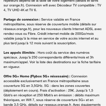
répéteurs dépend de la taille de votre logement (détails et tarifs
sur orange.fr). Connexion wifi avec Décodeur TV compatible : TV
4, TV UHD 4K et TV 6.
Partage de connexion :
Service valable en France
métropolitaine, sous réserve de couverture mobile (détails sur
réseaux.orange.fr), pour les nouveaux clients Internet ADSL avec
rendez-vous ou Fibre. Crédit internet mobile de 200Go/mois
valable jusqu'à la mise en service de votre accès internet et au
plus tard jusqu'à 12 mois suivant la souscription.
Les appels illimités
: Hors coût du service des numéros
spéciaux. Jusqu’à 250 correspondants différents/mois et 3h
maximum/appel. Voir la liste des destinations sur la fiche tarifaire
en vigueur.
Offre 5G+ Home (Flybox 5G+ nécessaire) :
Connexion
accessible exclusivement en France métropolitaine sous
couverture 5G en 3,5GHz. 5G : dans les zones couvertes
(déploiement en cours). Frais d’activation : 29€. Jusqu’à 1,5
Gbit/s en réception et 250 Mbit/s en émission : débits maximum
théoriques, en Wifi 7, sous réserve de couverture 5G+ et en
bande 3,5 GHz, détails sur reseaux.orange.fr. Avec équipements