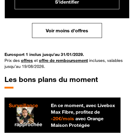
S'identifier
Voir moins d'offres
Eurosport 1 inclus jusqu'au 31/01/2029.
Prix des
offres
et
offre de remboursement
incluses, valables
jusqu’au 19/08/2026.
Les bons plans du moment
En ce moment, avec Livebox
Max Fibre, profitez de
20 € par mois
-
20€/mois
avec Orange
Maison Protégée