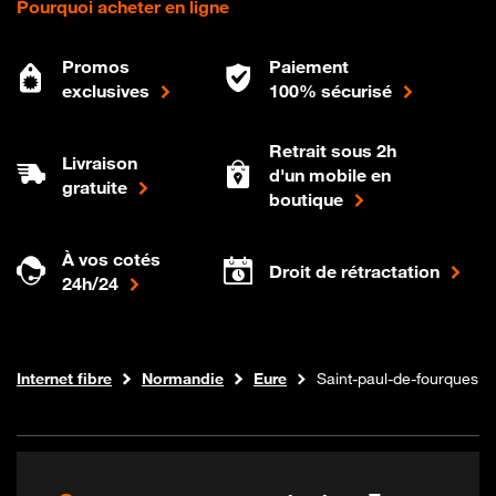
Pourquoi acheter en ligne
Promos
Paiement
exclusives
100% sécurisé
Retrait sous 2h
Livraison
d'un mobile en
gratuite
boutique
À vos cotés
Droit de rétractation
24h/24
Boutique Orange
Internet fibre
Normandie
Eure
Saint-paul-de-fourques