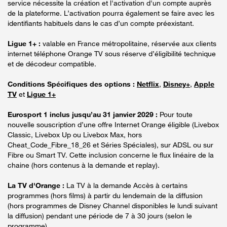
service nécessite la création et l'activation d'un compte auprès
de la plateforme. L’activation pourra également se faire avec les
identifiants habituels dans le cas d’un compte préexistant.
Ligue 1+ :
valable en France métropolitaine, réservée aux clients
internet téléphone Orange TV sous réserve d’éligibilité technique
et de décodeur compatible.
Conditions Spécifiques des options :
Netflix
,
Disney+
,
Apple
TV
et
Ligue 1+
Eurosport 1 inclus jusqu’au 31 janvier 2029 :
Pour toute
nouvelle souscription d’une offre Internet Orange éligible (Livebox
Classic, Livebox Up ou Livebox Max, hors
Cheat_Code_Fibre_18_26 et Séries Spéciales), sur ADSL ou sur
Fibre ou Smart TV. Cette inclusion concerne le flux linéaire de la
chaine (hors contenus à la demande et replay).
La TV d'Orange :
La TV à la demande Accès à certains
programmes (hors films) à partir du lendemain de la diffusion
(hors programmes de Disney Channel disponibles le lundi suivant
la diffusion) pendant une période de 7 à 30 jours (selon le
programme).