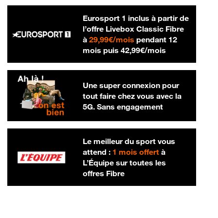
Eurosport 1 inclus à partir de
l’offre Livebox Classic Fibre
29,99 € par mois
à
29,99€/mois
pendant 12
42,99 € par m
mois puis
42,99€/mois
Une super connexion pour
tout faire chez vous avec la
5G. Sans engagement
Le meilleur du sport vous
attend :
1 mois offert
à
L’Équipe sur toutes les
offres Fibre