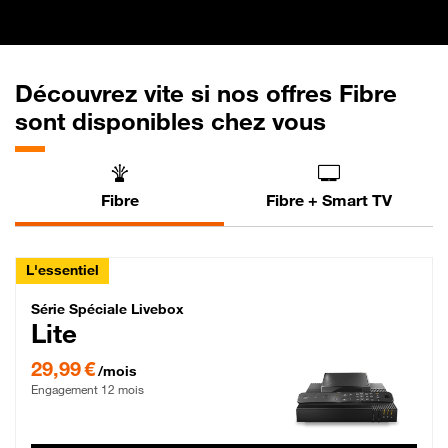
Découvrez vite si nos offres Fibre
sont disponibles chez vous
Fibre
Fibre + Smart TV
L'essentiel
Série Spéciale Livebox Lite Fibre
Série Spéciale Livebox
Lite
29,99 € par mois , Engagement 12 mois
29,99 €
/mois
Engagement 12 mois