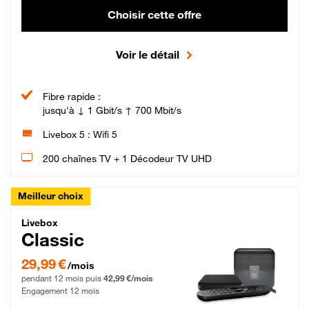
Choisir cette offre
Voir le détail
Fibre rapide :
jusqu'à ↓ 1 Gbit/s ↑ 700 Mbit/s
Livebox 5 : Wifi 5
200 chaînes TV + 1 Décodeur TV UHD
Meilleur choix
Livebox Classic Fibre
Livebox
Classic
29,99 € par mois pendant 12 mois puis 42,99 € par mois, Engagement 12 moi
29,99 €
/mois
pendant 12 mois puis
42,99 €/mois
Engagement 12 mois