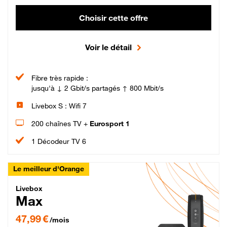
Choisir cette offre
Voir le détail
Fibre très rapide :
jusqu'à ↓ 2 Gbit/s partagés ↑ 800 Mbit/s
Livebox S : Wifi 7
200 chaînes TV +
Eurosport 1
1 Décodeur TV 6
Le meilleur d'Orange
Livebox Max Fibre
Livebox
Max
47,99 € par mois pendant 12 mois puis 57,99 € par mois, Engagement 12 moi
47,99 €
/mois