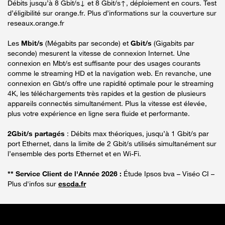
Débits jusqu’à 8 Gbit/s↓ et 8 Gbit/s↑, déploiement en cours. Test
d’éligibilité sur orange.fr. Plus d’informations sur la couverture sur
reseaux.orange.fr
Les
Mbit/s
(Mégabits par seconde) et
Gbit/s
(Gigabits par
seconde) mesurent la vitesse de connexion Internet. Une
connexion en Mbt/s est suffisante pour des usages courants
comme le streaming HD et la navigation web. En revanche, une
connexion en Gbt/s offre une rapidité optimale pour le streaming
4K, les téléchargements très rapides et la gestion de plusieurs
appareils connectés simultanément. Plus la vitesse est élevée,
plus votre expérience en ligne sera fluide et performante.
2Gbit/s partagés
: Débits max théoriques, jusqu’à 1 Gbit/s par
port Ethernet, dans la limite de 2 Gbit/s utilisés simultanément sur
l’ensemble des ports Ethernet et en Wi-Fi.
** Service Client de l'Année 2026 :
Étude Ipsos bva – Viséo CI –
Plus d'infos sur
escda.fr