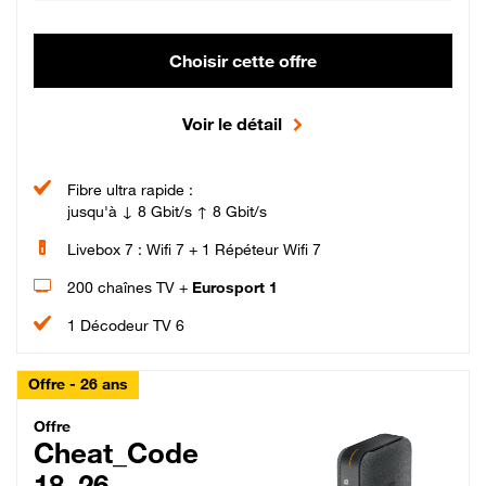
Choisir cette offre
Voir le détail
Fibre ultra rapide :
jusqu'à ↓ 8 Gbit/s ↑ 8 Gbit/s
Livebox 7 : Wifi 7 + 1 Répéteur Wifi 7
200 chaînes TV +
Eurosport 1
1 Décodeur TV 6
Offre - 26 ans
Cheat_Code Fibre_18_26
Offre
Cheat_Code
18_26