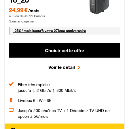
24,99 € par mois pendant 0 mois puis 49,99 € par mois, Sans engagement
24,99 €
/mois
au lieu de
49,99 €/mois
Sans engagement
25 € par mois
-
25€ / mois
jusqu'à votre 27ème anniversaire
Choisir cette offre
Voir le détail
Fibre très rapide :
jusqu'à ↓ 2 Gbit/s ↑ 800 Mbit/s
Livebox 6 : Wifi 6E
Jusqu’à 200 chaînes TV + 1 Décodeur TV UHD en
option à 5€/mois