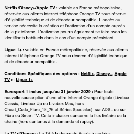
Netflix/Disney+/Apple TV :
valable en France métropolitaine,
réservée aux clients internet téléphone Orange TV sous réserve
d’éligibilité technique et de décodeur compatible. L'accès au
service nécessite la création et l'activation d'un compte auprès
de la plateforme. L’activation pourra également se faire avec les
identifiants habituels dans le cas d’un compte préexistant.
Ligue 1+ :
valable en France métropolitaine, réservée aux clients
internet téléphone Orange TV sous réserve d’éligibilité technique
et de décodeur compatible.
Conditions Spécifiques des options :
Netflix
,
Disney+
,
Apple
TV
et
Ligue 1+
Eurosport 1 inclus jusqu’au 31 janvier 2029 :
Pour toute
nouvelle souscription d’une offre Internet Orange éligible (Livebox
Classic, Livebox Up ou Livebox Max, hors
Cheat_Code_Fibre_18_26 et Séries Spéciales), sur ADSL ou sur
Fibre ou Smart TV. Cette inclusion concerne le flux linéaire de la
chaine (hors contenus à la demande et replay).
La TV d'Orange :
La TV à la demande Accès à certains