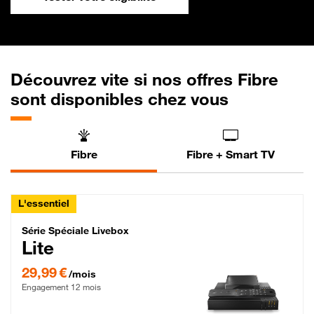
Découvrez vite si nos offres Fibre
sont disponibles chez vous
Fibre
Fibre + Smart TV
L'essentiel
Série Spéciale Livebox Lite Fibre
Série Spéciale Livebox
Lite
29,99 € par mois , Engagement 12 mois
29,99 €
/mois
Engagement 12 mois