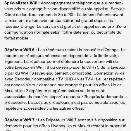
Spécialistes Wifi
: Accompagnement téléphonique sur rendez-
vous pris sur orange.fr selon disponibilité ou via appel au Service
Client du lundi au samedi de 8h à 20h. Le temps d’attente avant
la mise en relation avec un conseiller est gratuit depuis les
réseaux Orange. Le service est gratuit et l’appel est au prix d’une
communication normale selon l’offre détenue, ou décompté du
forfait mobile.
Répéteur Wifi 6
: Les répéteurs restent la propriété d’Orange. Le
nombre de répéteurs nécessaires dépend de la taille de votre
logement. Le répéteur permet d’étendre la couverture wifi de
votre Livebox en Wi-Fi 6 ou de remplacer le Wi-Fi 5 de la Livebox
5 par du Wi-Fi 6 (avec équipement compatible). Connexion Wi-Fi
avec Décodeur compatible : TV UHD 4K et TV 4. Le 1er répéteur
est accessible sur demande sur orange.fr pour les offres Up et
Max, et les 2 répéteurs supplémentaires sur Max sont
accessibles de manière séparée chaque 72h après la demande
précédente. L’accès aux répéteurs n’est pas cumulable avec les
répéteurs accessibles via les autres offres.
Répéteur Wifi 7
: Les Répéteurs Wifi 7 sont mis à disposition sur
demande pour les offres Livebox Up et Max et restent la propriété