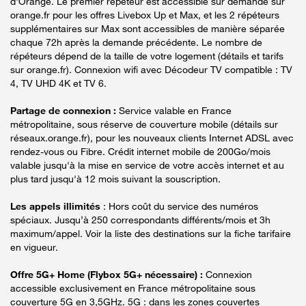
d'Orange. Le premier répéteur est accessible sur demande sur
orange.fr pour les offres Livebox Up et Max, et les 2 répéteurs
supplémentaires sur Max sont accessibles de manière séparée
chaque 72h après la demande précédente. Le nombre de
répéteurs dépend de la taille de votre logement (détails et tarifs
sur orange.fr). Connexion wifi avec Décodeur TV compatible : TV
4, TV UHD 4K et TV 6.
Partage de connexion :
Service valable en France
métropolitaine, sous réserve de couverture mobile (détails sur
réseaux.orange.fr), pour les nouveaux clients Internet ADSL avec
rendez-vous ou Fibre. Crédit internet mobile de 200Go/mois
valable jusqu'à la mise en service de votre accès internet et au
plus tard jusqu'à 12 mois suivant la souscription.
Les appels illimités
: Hors coût du service des numéros
spéciaux. Jusqu’à 250 correspondants différents/mois et 3h
maximum/appel. Voir la liste des destinations sur la fiche tarifaire
en vigueur.
Offre 5G+ Home (Flybox 5G+ nécessaire) :
Connexion
accessible exclusivement en France métropolitaine sous
couverture 5G en 3,5GHz. 5G : dans les zones couvertes