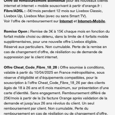
Offre de remboursement Bienvenue
pour les nouveaux clients
internet et internet + mobile souscrivant à partir d’orange.fr :
Fibre/ADSL :
-5€/mois pendant 12 mois sur Livebox Classic,
Livebox Up, Livebox Max (avec ou sans Smart TV).
Voir l'offre de remboursement sur
Internet
et
Internet+Mobile
.
Remise Open :
Remise de 3€ à 15€ chaque mois en fonction du
forfait mobile choisi ou détenu, dans la limite de 4 forfaits mobile
supplémentaires, pour une nouvelle offre Livebox éligible.
Réservé aux particuliers. Non cumulable. Perte de la remise en
cas de changement d'offre, de résiliation ou de demande de
suppression par le client internet.
Offre Cheat_Code_Fibre_18_26 :
Offre soumise à conditions,
valable à partir du 10/04/2025 en France métropolitaine, sous
réserve d’éligibilité et d’équipements compatibles, pour la
souscription à l’offre Cheat_Code_Fibre_18_26 par des clients
âgés de 18 à 26 ans et 6 mois maximum, sur présentation d’une
carte d’identité. Sans engagement. Remboursement différé de
25€/mois à partir de la 2e facture Orange après validation de la
demande et jusqu’aux 26 ans révolus du client. Un seul
remboursement par client. Non cumulable. Perte du
remboursement en cas de résiliation ou de changement d’offre.