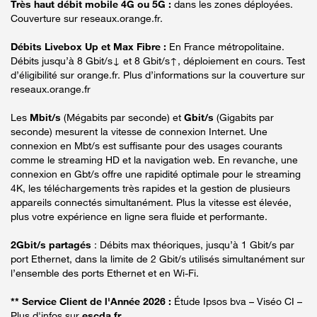
Très haut débit mobile 4G ou 5G :
dans les zones déployées.
Couverture sur reseaux.orange.fr.
Débits Livebox Up et Max Fibre :
En France métropolitaine.
Débits jusqu’à 8 Gbit/s↓ et 8 Gbit/s↑, déploiement en cours. Test
d’éligibilité sur orange.fr. Plus d’informations sur la couverture sur
reseaux.orange.fr
Les
Mbit/s
(Mégabits par seconde) et
Gbit/s
(Gigabits par
seconde) mesurent la vitesse de connexion Internet. Une
connexion en Mbt/s est suffisante pour des usages courants
comme le streaming HD et la navigation web. En revanche, une
connexion en Gbt/s offre une rapidité optimale pour le streaming
4K, les téléchargements très rapides et la gestion de plusieurs
appareils connectés simultanément. Plus la vitesse est élevée,
plus votre expérience en ligne sera fluide et performante.
2Gbit/s partagés
: Débits max théoriques, jusqu’à 1 Gbit/s par
port Ethernet, dans la limite de 2 Gbit/s utilisés simultanément sur
l’ensemble des ports Ethernet et en Wi-Fi.
** Service Client de l'Année 2026 :
Étude Ipsos bva – Viséo CI –
Plus d'infos sur
escda.fr