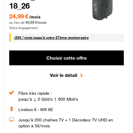
18_26
24,99 € par mois pendant 0 mois puis 49,99 € par mois, Sans engagement
24,99 €
/mois
au lieu de
49,99 €/mois
Sans engagement
25 € par mois
-
25€ / mois
jusqu'à votre 27ème anniversaire
Choisir cette offre
Voir le détail
Fibre très rapide :
jusqu'à ↓ 2 Gbit/s ↑ 800 Mbit/s
Livebox 6 : Wifi 6E
Jusqu’à 200 chaînes TV + 1 Décodeur TV UHD en
option à 5€/mois