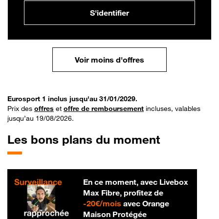
S'identifier
Voir moins d'offres
Eurosport 1 inclus jusqu'au 31/01/2029.
Prix des
offres
et
offre de remboursement
incluses, valables
jusqu’au 19/08/2026.
Les bons plans du moment
En ce moment, avec Livebox
Max Fibre, profitez de
20 € par mois
-
20€/mois
avec Orange
Maison Protégée