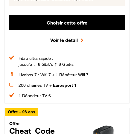
Choisir cette offre
Voir le détail
Fibre ultra rapide :
jusqu'à ↓ 8 Gbit/s ↑ 8 Gbit/s
Livebox 7 : Wifi 7 + 1 Répéteur Wifi 7
200 chaînes TV +
Eurosport 1
1 Décodeur TV 6
Offre - 26 ans
Cheat_Code Fibre_18_26
Offre
Cheat_Code