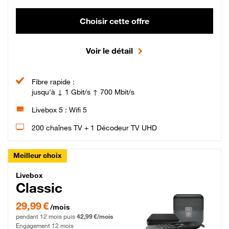
Choisir cette offre
Voir le détail
Fibre rapide :
jusqu'à ↓ 1 Gbit/s ↑ 700 Mbit/s
Livebox 5 : Wifi 5
200 chaînes TV + 1 Décodeur TV UHD
Meilleur choix
Livebox Classic Fibre
Livebox
Classic
29,99 € par mois pendant 12 mois puis 42,99 € par mois, Engagement 12 moi
29,99 €
/mois
pendant 12 mois puis
42,99 €/mois
Engagement 12 mois