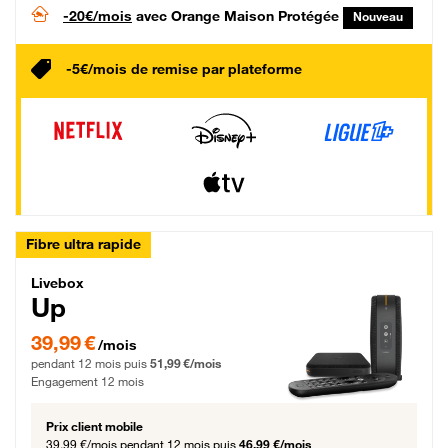
-20€/mois
avec Orange Maison Protégée
Nouveau
-5€/mois de remise par plateforme
Fibre ultra rapide
Livebox Up Fibre
Livebox
Up
39,99 € par mois pendant 12 mois puis 51,99 € par mois, Engagement 12 moi
39,99 €
/mois
pendant 12 mois puis
51,99 €/mois
Engagement 12 mois
Prix client mobile
39,99 €/mois
pendant 12 mois puis
46,99 €/mois