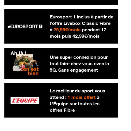
Eurosport 1 inclus à partir de
l’offre Livebox Classic Fibre
29,99 € par mois
à
29,99€/mois
pendant 12
42,99 € par m
mois puis
42,99€/mois
Une super connexion pour
tout faire chez vous avec la
5G. Sans engagement
Le meilleur du sport vous
attend :
1 mois offert
à
L’Équipe sur toutes les
offres Fibre