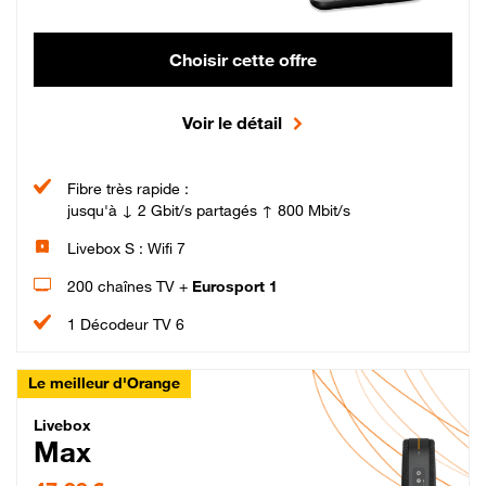
Choisir cette offre
Voir le détail
Fibre très rapide :
jusqu'à ↓ 2 Gbit/s partagés ↑ 800 Mbit/s
Livebox S : Wifi 7
200 chaînes TV +
Eurosport 1
1 Décodeur TV 6
Le meilleur d'Orange
Livebox Max Fibre
Livebox
Max
47,99 € par mois pendant 12 mois puis 57,99 € par mois, Engagement 12 moi