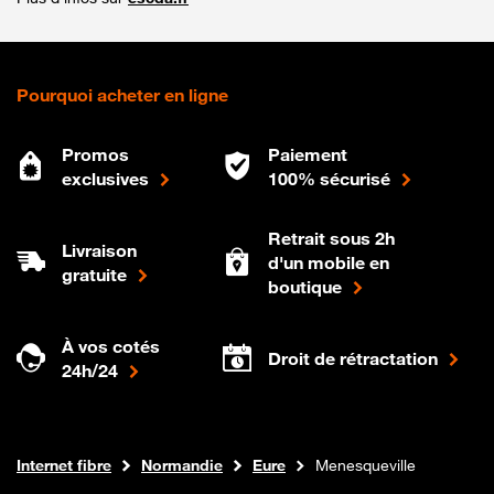
Pourquoi acheter en ligne
Promos
Paiement
exclusives
100% sécurisé
Retrait sous 2h
Livraison
d'un mobile en
gratuite
boutique
À vos cotés
Droit de rétractation
24h/24
Boutique Orange
Internet fibre
Normandie
Eure
Menesqueville