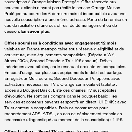
souscription à Orange Maison Protégée. Offre réservée aux
nouveaux clients n’ayant pas résilié le service Orange Maison
Protégée au cours des 6 derniers mois et incompatible avec une
nouvelle souscription à une même adresse. Perte de la remise en
cas de résiliation d’une des offres, de déménagement ou de
cession.
En savoir plus
.
Offres soumises à conditions avec engagement 12 mois
valables en France métropolitaine sous réserve d’éligibilité et de
couverture, avec équipements compatibles. (Répéteur Wifi,
Airbox 20Go, Second Décodeur TV : 10€ chacun). Débits
théoriques avec câbles, carte réseau et ordinateurs compatibles.
En cas d’usage sur plusieurs équipements le débit est partagé.
Enregistreur Multi-écrans, Second Décodeur TV, options avec
activations nécessaires. TV d’Orange sur mobile et tablette :
accès au Bouquet Basic. Liste des chaînes TV susceptibles
d’évolution. Ne sont pas compris dans le bouquet basic : les
services et contenus payants et sportifs en direct. UHD 4K : avec
TV et contenus compatibles. Frais de construction pour
raccordement ADSL/VDSL, en cas de déplacement technicien
nécessaire (diagnostiqué au moment de la souscription) : 119€.
Offres Livebox + Smart TV
soumises à conditions avec