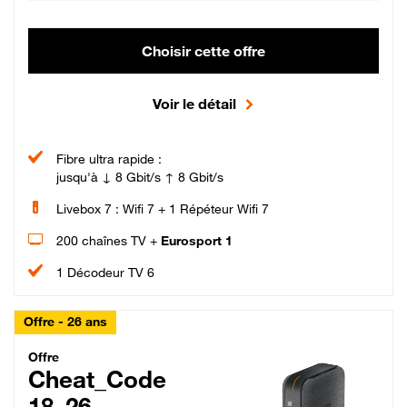
Choisir cette offre
Voir le détail
Fibre ultra rapide :
jusqu'à ↓ 8 Gbit/s ↑ 8 Gbit/s
Livebox 7 : Wifi 7 + 1 Répéteur Wifi 7
200 chaînes TV +
Eurosport 1
1 Décodeur TV 6
Offre - 26 ans
Cheat_Code Fibre_18_26
Offre
Cheat_Code
18_26