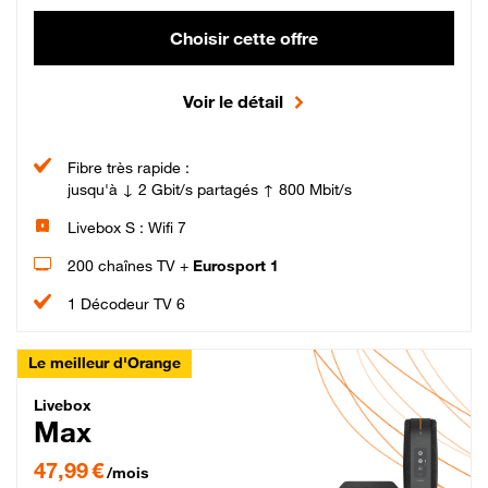
Choisir cette offre
Voir le détail
Fibre très rapide :
jusqu'à ↓ 2 Gbit/s partagés ↑ 800 Mbit/s
Livebox S : Wifi 7
200 chaînes TV +
Eurosport 1
1 Décodeur TV 6
Le meilleur d'Orange
Livebox Max Fibre
Livebox
Max
47,99 € par mois pendant 12 mois puis 57,99 € par mois, Engagement 12 moi
47,99 €
/mois