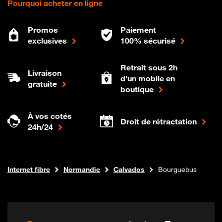
Pourquoi acheter en ligne
Promos
Paiement
exclusives
100% sécurisé
Retrait sous 2h
Livraison
d'un mobile en
gratuite
boutique
À vos cotés
Droit de rétractation
24h/24
Boutique Orange
Internet fibre
Normandie
Calvados
Bourguebus