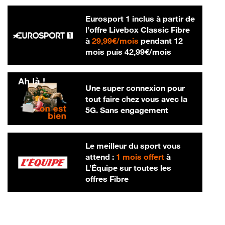
Eurosport 1 inclus à partir de
l’offre Livebox Classic Fibre
29,99 € par mois
à
29,99€/mois
pendant 12
42,99 € par m
mois puis
42,99€/mois
Une super connexion pour
tout faire chez vous avec la
5G. Sans engagement
Le meilleur du sport vous
attend :
1 mois offert
à
L’Équipe sur toutes les
offres Fibre