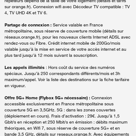
répéteurs dépend de la taille de votre logement (détails et tarifs
sur orange.fr). Connexion wifi avec Décodeur TV compatible : TV
4, TV UHD 4K et TV 6.
Partage de connexion :
Service valable en France
métropolitaine, sous réserve de couverture mobile (détails sur
réseaux.orange.fr), pour les nouveaux clients Internet ADSL avec
rendez-vous ou Fibre. Crédit internet mobile de 200Go/mois
valable jusqu'à la mise en service de votre accès internet et au
plus tard jusqu'à 12 mois suivant la souscription.
Les appels illimités
: Hors coût du service des numéros
spéciaux. Jusqu’à 250 correspondants différents/mois et 3h
maximum/appel. Voir la liste des destinations sur la fiche tarifaire
en vigueur.
Offre 5G+ Home (Flybox 5G+ nécessaire) :
Connexion
accessible exclusivement en France métropolitaine sous
couverture 5G en 3,5GHz. 5G : dans les zones couvertes
(déploiement en cours). Frais d’activation : 29€. Jusqu’à 1,5
Gbit/s en réception et 250 Mbit/s en émission : débits maximum
théoriques, en Wifi 7, sous réserve de couverture 5G+ et en
bande 3,5 GHz, détails sur reseaux.orange.fr. Avec équipements