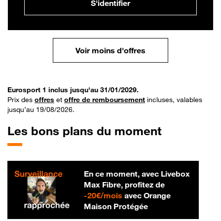
S'identifier
Voir moins d'offres
Eurosport 1 inclus jusqu'au 31/01/2029.
Prix des
offres
et
offre de remboursement
incluses, valables
jusqu’au 19/08/2026.
Les bons plans du moment
En ce moment, avec Livebox
Max Fibre, profitez de
20 € par mois
-
20€/mois
avec Orange
Maison Protégée