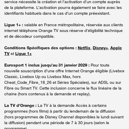
service nécessite la création et l'activation d'un compte auprès
de la plateforme. L’activation pourra également se faire avec les
identifiants habituels dans le cas d’un compte préexistant.
Ligue 1+ :
valable en France métropolitaine, réservée aux clients
internet téléphone Orange TV sous réserve d’éligibilité technique
et de décodeur compatible.
Conditions Spécifiques des options :
Netflix
,
Disney+
,
Apple
TV
et
Ligue 1+
Eurosport 1 inclus jusqu’au 31 janvier 2029 :
Pour toute
nouvelle souscription d’une offre Internet Orange éligible (Livebox
Classic, Livebox Up ou Livebox Max, hors
Cheat_Code_Fibre_18_26 et Séries Spéciales), sur ADSL ou sur
Fibre ou Smart TV. Cette inclusion concerne le flux linéaire de la
chaine (hors contenus à la demande et replay).
La TV d'Orange :
La TV à la demande Accès à certains
programmes (hors films) à partir du lendemain de la diffusion
(hors programmes de Disney Channel disponibles le lundi suivant
la diffusion) pendant une période de 7 à 30 jours (selon le
programme).