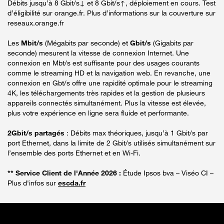
Débits jusqu’à 8 Gbit/s↓ et 8 Gbit/s↑, déploiement en cours. Test
d’éligibilité sur orange.fr. Plus d’informations sur la couverture sur
reseaux.orange.fr
Les
Mbit/s
(Mégabits par seconde) et
Gbit/s
(Gigabits par
seconde) mesurent la vitesse de connexion Internet. Une
connexion en Mbt/s est suffisante pour des usages courants
comme le streaming HD et la navigation web. En revanche, une
connexion en Gbt/s offre une rapidité optimale pour le streaming
4K, les téléchargements très rapides et la gestion de plusieurs
appareils connectés simultanément. Plus la vitesse est élevée,
plus votre expérience en ligne sera fluide et performante.
2Gbit/s partagés
: Débits max théoriques, jusqu’à 1 Gbit/s par
port Ethernet, dans la limite de 2 Gbit/s utilisés simultanément sur
l’ensemble des ports Ethernet et en Wi-Fi.
** Service Client de l'Année 2026 :
Étude Ipsos bva – Viséo CI –
Plus d'infos sur
escda.fr