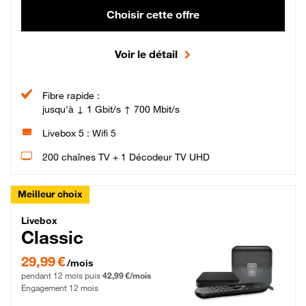
Choisir cette offre
Voir le détail
Fibre rapide :
jusqu'à ↓ 1 Gbit/s ↑ 700 Mbit/s
Livebox 5 : Wifi 5
200 chaînes TV + 1 Décodeur TV UHD
Meilleur choix
Livebox Classic Fibre
Livebox
Classic
29,99 € par mois pendant 12 mois puis 42,99 € par mois, Engagement 12 moi
29,99 €
/mois
pendant 12 mois puis
42,99 €/mois
Engagement 12 mois