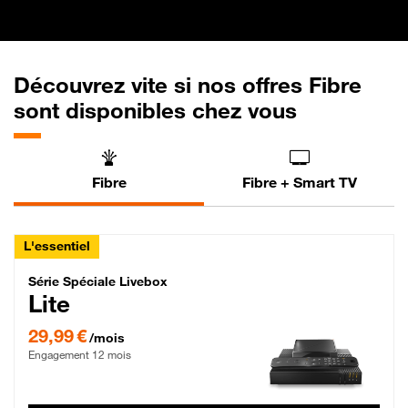
Découvrez vite si nos offres Fibre
sont disponibles chez vous
Fibre
Fibre + Smart TV
L'essentiel
Série Spéciale Livebox Lite Fibre
Série Spéciale Livebox
Lite
29,99 € par mois , Engagement 12 mois
29,99 €
/mois
Engagement 12 mois