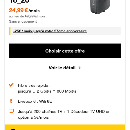
24,99 € par mois pendant 0 mois puis 49,99 € par mois, Sans engagement
24,99 €
/mois
au lieu de
49,99 €/mois
Sans engagement
25 € par mois
-
25€ / mois
jusqu'à votre 27ème anniversaire
Choisir cette offre
Voir le détail
Fibre très rapide :
jusqu'à ↓ 2 Gbit/s ↑ 800 Mbit/s
Livebox 6 : Wifi 6E
Jusqu’à 200 chaînes TV + 1 Décodeur TV UHD en
option à 5€/mois