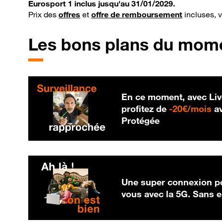
Eurosport 1 inclus jusqu'au 31/01/2029.
Prix des
offres
et
offre de remboursement
incluses, 
Les bons plans du mom
En ce moment, avec Liv
20
profitez de
-
20€/mois
av
Protégée
Une super connexion po
vous avec la 5G. Sans