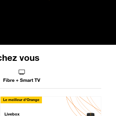
 chez vous
Fibre + Smart TV
Le meilleur d'Orange
Livebox Max Fibre
Livebox