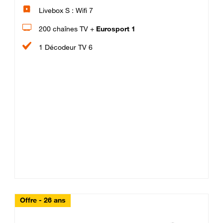
Livebox S : Wifi 7
200 chaînes TV +
Eurosport 1
1 Décodeur TV 6
Offre - 26 ans