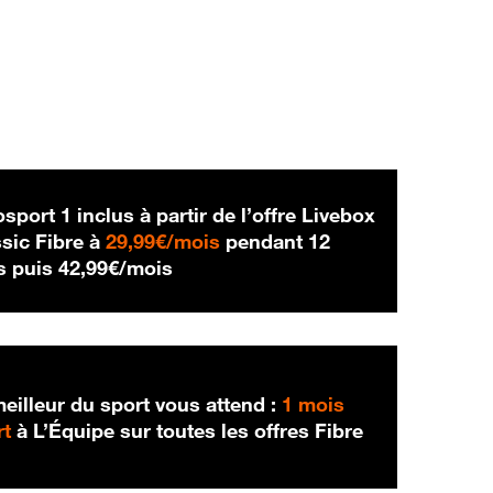
sport 1 inclus à partir de l’offre Livebox
29,99 € par mois
sic Fibre à
29,99€/mois
pendant 12
42,99 € par mois
s puis
42,99€/mois
eilleur du sport vous attend :
1 mois
rt
à L’Équipe sur toutes les offres Fibre