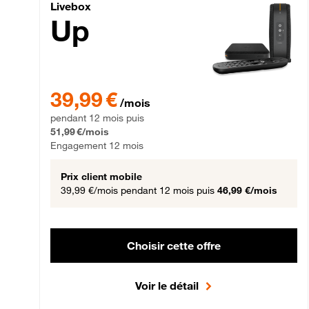
Livebox Up Fibre
Livebox
Up
39,99 € par mois pendant 12 mois puis 51,99 € par mois,
39,99 €
/mois
pendant 12 mois puis
51,99 €/mois
Engagement 12 mois
Prix client mobile
39,99 €/mois
pendant 12 mois puis
46,99 €/mois
Choisir cette offre
Voir le détail