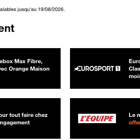
valables jusqu’au 19/08/2026.
ent
ebox Max Fibre,
Euro
 € par mois
ec Orange Maison
Clas
moi
ur tout faire chez
Le m
 engagement
offe