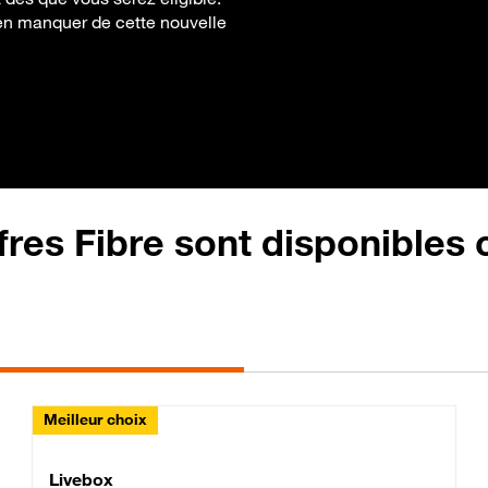
rien manquer de cette nouvelle
fres Fibre sont disponibles
Meilleur choix
Lite Fibre
Livebox Classic Fibre
Livebox