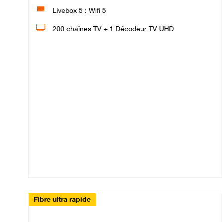
Livebox 5 : Wifi 5
200 chaînes TV + 1 Décodeur TV UHD
Fibre ultra rapide