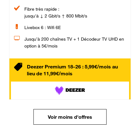
Fibre très rapide :
jusqu'à ↓ 2 Gbit/s ↑ 800 Mbit/s
Livebox 6 : Wifi 6E
Jusqu’à 200 chaînes TV + 1 Décodeur TV UHD en
option à 5€/mois
Deezer Premium 18-26 : 5,99€/mois au
lieu de 11,99€/mois
Voir moins d'offres