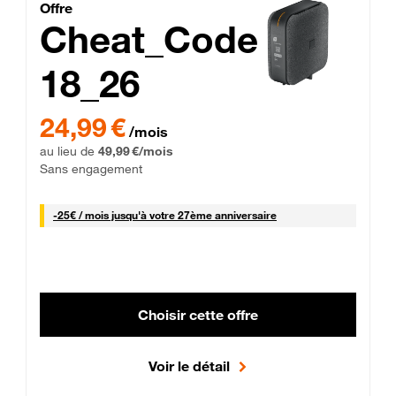
Cheat_Code Fibre_18_26
Offre
Cheat_Code
18_26
 Engagement 12 mois
24,99 € par mois pendant 0 mois puis 49,99 € par mois, Sans 
24,99 €
/mois
au lieu de
49,99 €/mois
Sans engagement
25 € par mois
-
25€ / mois
jusqu'à votre 27ème anniversaire
Choisir cette offre
Voir le détail