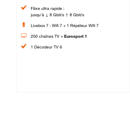
Fibre ultra rapide :
jusqu'à ↓ 8 Gbit/s ↑ 8 Gbit/s
Livebox 7 : Wifi 7 + 1 Répéteur Wifi 7
200 chaînes TV +
Eurosport 1
1 Décodeur TV 6