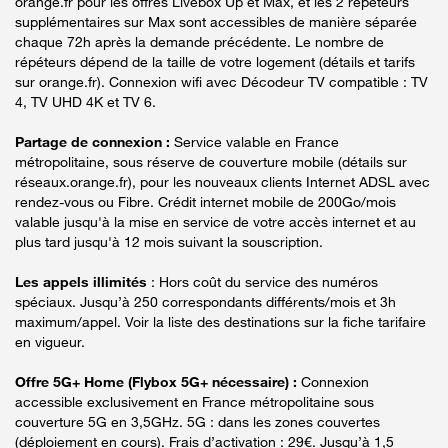
orange.fr pour les offres Livebox Up et Max, et les 2 répéteurs
supplémentaires sur Max sont accessibles de manière séparée
chaque 72h après la demande précédente. Le nombre de
répéteurs dépend de la taille de votre logement (détails et tarifs
sur orange.fr). Connexion wifi avec Décodeur TV compatible : TV
4, TV UHD 4K et TV 6.
Partage de connexion :
Service valable en France
métropolitaine, sous réserve de couverture mobile (détails sur
réseaux.orange.fr), pour les nouveaux clients Internet ADSL avec
rendez-vous ou Fibre. Crédit internet mobile de 200Go/mois
valable jusqu'à la mise en service de votre accès internet et au
plus tard jusqu'à 12 mois suivant la souscription.
Les appels illimités
: Hors coût du service des numéros
spéciaux. Jusqu’à 250 correspondants différents/mois et 3h
maximum/appel. Voir la liste des destinations sur la fiche tarifaire
en vigueur.
Offre 5G+ Home (Flybox 5G+ nécessaire) :
Connexion
accessible exclusivement en France métropolitaine sous
couverture 5G en 3,5GHz. 5G : dans les zones couvertes
(déploiement en cours). Frais d’activation : 29€. Jusqu’à 1,5