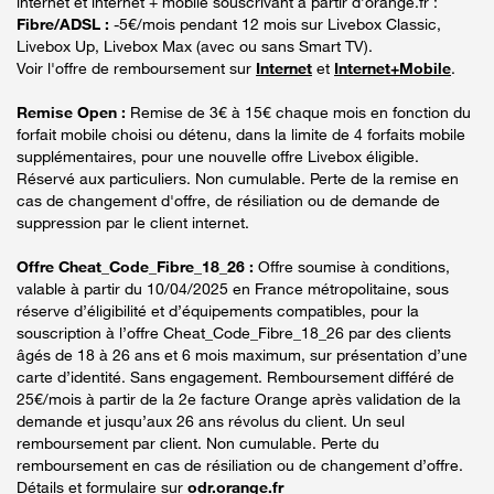
internet et internet + mobile souscrivant à partir d’orange.fr :
Fibre/ADSL :
-5€/mois pendant 12 mois sur Livebox Classic,
Livebox Up, Livebox Max (avec ou sans Smart TV).
Voir l'offre de remboursement sur
Internet
et
Internet+Mobile
.
Remise Open :
Remise de 3€ à 15€ chaque mois en fonction du
forfait mobile choisi ou détenu, dans la limite de 4 forfaits mobile
supplémentaires, pour une nouvelle offre Livebox éligible.
Réservé aux particuliers. Non cumulable. Perte de la remise en
cas de changement d'offre, de résiliation ou de demande de
suppression par le client internet.
Offre Cheat_Code_Fibre_18_26 :
Offre soumise à conditions,
valable à partir du 10/04/2025 en France métropolitaine, sous
réserve d’éligibilité et d’équipements compatibles, pour la
souscription à l’offre Cheat_Code_Fibre_18_26 par des clients
âgés de 18 à 26 ans et 6 mois maximum, sur présentation d’une
carte d’identité. Sans engagement. Remboursement différé de
25€/mois à partir de la 2e facture Orange après validation de la
demande et jusqu’aux 26 ans révolus du client. Un seul
remboursement par client. Non cumulable. Perte du
remboursement en cas de résiliation ou de changement d’offre.
Détails et formulaire sur
odr.orange.fr