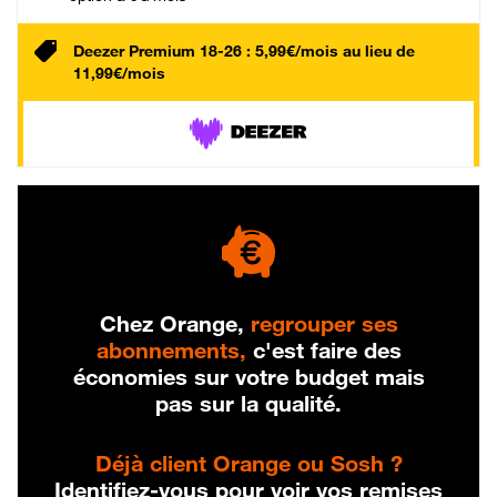
Deezer Premium 18-26 : 5,99€/mois au lieu de
11,99€/mois
Chez Orange,
regrouper ses
abonnements,
c'est faire des
économies sur votre budget mais
pas sur la qualité.
Déjà client Orange ou Sosh ?
Identifiez-vous pour voir vos remises