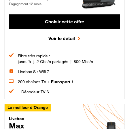
Engagement 12 mois
Choisir cette offre
Voir le détail
Fibre très rapide :
jusqu'à ↓ 2 Gbit/s partagés ↑ 800 Mbit/s
Livebox S : Wifi 7
200 chaînes TV +
Eurosport 1
1 Décodeur TV 6
Le meilleur d'Orange
Livebox Max Fibre
Livebox
Max