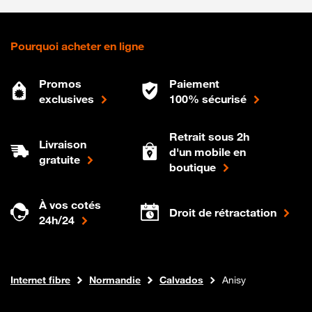
Pourquoi acheter en ligne
Promos
Paiement
exclusives
100% sécurisé
Retrait sous 2h
Livraison
d'un mobile en
gratuite
boutique
À vos cotés
Droit de rétractation
24h/24
Boutique Orange
Internet fibre
Normandie
Calvados
Anisy