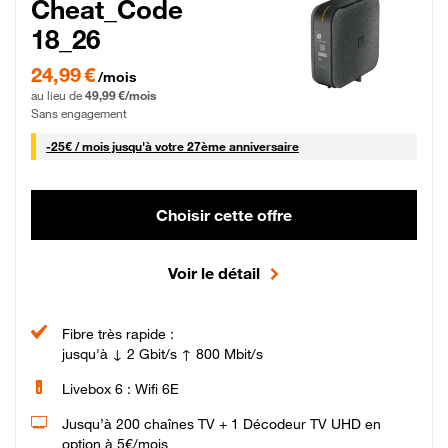
Cheat_Code
18_26
24,99 € par mois pendant 0 mois puis 49,99 € par mois, Sans engagement
24,99 €
/mois
au lieu de
49,99 €/mois
Sans engagement
25 € par mois
-
25€ / mois
jusqu'à votre 27ème anniversaire
Choisir cette offre
Voir le détail
Fibre très rapide :
jusqu'à ↓ 2 Gbit/s ↑ 800 Mbit/s
Livebox 6 : Wifi 6E
Jusqu’à 200 chaînes TV + 1 Décodeur TV UHD en
option à 5€/mois