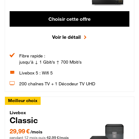
Choisir cette offre
Voir le détail
Fibre rapide :
jusqu'à ↓ 1 Gbit/s ↑ 700 Mbit/s
Livebox 5 : Wifi 5
200 chaînes TV + 1 Décodeur TV UHD
Meilleur choix
Livebox Classic Fibre
Livebox
Classic
29,99 € par mois pendant 12 mois puis 42,99 € par mois, Engagement 12 moi
29,99 €
/mois
pendant 12 mois puis
42,99 €/mois