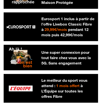
Maison Protégée
Eurosport 1 inclus à partir de
l’offre Livebox Classic Fibre
29,99 € par mois
à
29,99€/mois
pendant 12
42,99 € par m
mois puis
42,99€/mois
Une super connexion pour
tout faire chez vous avec la
5G. Sans engagement
Le meilleur du sport vous
attend :
1 mois offert
à
L’Équipe sur toutes les
offres Fibre