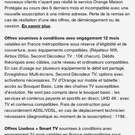
nouveaux clients n’ayant pas résilié le service Orange Maison
Protégée au cours des 6 derniers mois et incompatible avec une
nouvelle souscription à une même adresse. Perte de la remise en
cas de résiliation d’une des offres, de déménagement ou de
cession.
En savoir plus
.
Offres soumises à conditions avec engagement 12 mois
valables en France métropolitaine sous réserve d’éligibilité et de
couverture, avec équipements compatibles. (Répéteur Wifi,
Airbox 20Go, Second Décodeur TV : 10€ chacun). Débits
théoriques avec câbles, carte réseau et ordinateurs compatibles.
En cas d’usage sur plusieurs équipements le débit est partagé.
Enregistreur Multi-écrans, Second Décodeur TV, options avec
activations nécessaires. TV d’Orange sur mobile et tablette :
accès au Bouquet Basic. Liste des chaînes TV susceptibles
d’évolution. Ne sont pas compris dans le bouquet basic : les
services et contenus payants et sportifs en direct. UHD 4K : avec
TV et contenus compatibles. Frais de construction pour
raccordement ADSL/VDSL, en cas de déplacement technicien
nécessaire (diagnostiqué au moment de la souscription) : 119€.
Offres Livebox + Smart TV
soumises à conditions avec
engagement 24 mois valables en France métropolitaine sous