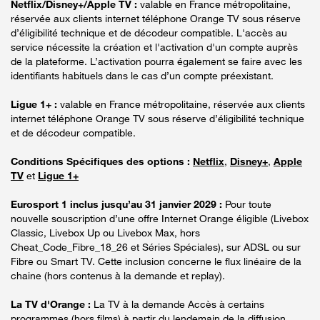
Netflix/Disney+/Apple TV :
valable en France métropolitaine,
réservée aux clients internet téléphone Orange TV sous réserve
d’éligibilité technique et de décodeur compatible. L'accès au
service nécessite la création et l'activation d'un compte auprès
de la plateforme. L’activation pourra également se faire avec les
identifiants habituels dans le cas d’un compte préexistant.
Ligue 1+ :
valable en France métropolitaine, réservée aux clients
internet téléphone Orange TV sous réserve d’éligibilité technique
et de décodeur compatible.
Conditions Spécifiques des options :
Netflix
,
Disney+
,
Apple
TV
et
Ligue 1+
Eurosport 1 inclus jusqu’au 31 janvier 2029 :
Pour toute
nouvelle souscription d’une offre Internet Orange éligible (Livebox
Classic, Livebox Up ou Livebox Max, hors
Cheat_Code_Fibre_18_26 et Séries Spéciales), sur ADSL ou sur
Fibre ou Smart TV. Cette inclusion concerne le flux linéaire de la
chaine (hors contenus à la demande et replay).
La TV d'Orange :
La TV à la demande Accès à certains
programmes (hors films) à partir du lendemain de la diffusion