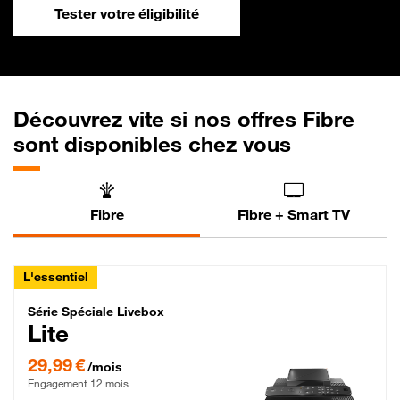
Tester votre éligibilité
Découvrez vite si nos offres Fibre
sont disponibles chez vous
Fibre
Fibre + Smart TV
L'essentiel
Série Spéciale Livebox Lite Fibre
Série Spéciale Livebox
Lite
29,99 € par mois , Engagement 12 mois
29,99 €
/mois
Engagement 12 mois