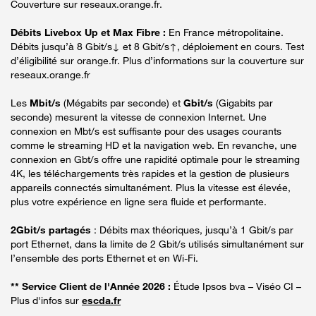
Couverture sur reseaux.orange.fr.
Débits Livebox Up et Max Fibre :
En France métropolitaine.
Débits jusqu’à 8 Gbit/s↓ et 8 Gbit/s↑, déploiement en cours. Test
d’éligibilité sur orange.fr. Plus d’informations sur la couverture sur
reseaux.orange.fr
Les
Mbit/s
(Mégabits par seconde) et
Gbit/s
(Gigabits par
seconde) mesurent la vitesse de connexion Internet. Une
connexion en Mbt/s est suffisante pour des usages courants
comme le streaming HD et la navigation web. En revanche, une
connexion en Gbt/s offre une rapidité optimale pour le streaming
4K, les téléchargements très rapides et la gestion de plusieurs
appareils connectés simultanément. Plus la vitesse est élevée,
plus votre expérience en ligne sera fluide et performante.
2Gbit/s partagés
: Débits max théoriques, jusqu’à 1 Gbit/s par
port Ethernet, dans la limite de 2 Gbit/s utilisés simultanément sur
l’ensemble des ports Ethernet et en Wi-Fi.
** Service Client de l'Année 2026 :
Étude Ipsos bva – Viséo CI –
Plus d'infos sur
escda.fr