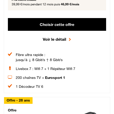
39,99 €/mois
pendant 12 mois puis
46,99 €/mois
Choisir cette offre
Voir le détail
Fibre ultra rapide :
jusqu'à ↓ 8 Gbit/s ↑ 8 Gbit/s
Livebox 7 : Wifi 7 + 1 Répéteur Wifi 7
200 chaînes TV +
Eurosport 1
1 Décodeur TV 6
Offre - 26 ans
Cheat_Code Fibre_18_26
Offre