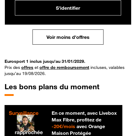
S'identifier
Voir moins d'offres
Eurosport 1 inclus jusqu'au 31/01/2029.
Prix des
offres
et
offre de remboursement
incluses, valables
jusqu’au 19/08/2026.
Les bons plans du moment
En ce moment, avec Livebox
Max Fibre, profitez de
20 € par mois
-
20€/mois
avec Orange
Maison Protégée