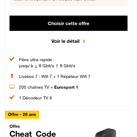
Choisir cette offre
Voir le détail
Fibre ultra rapide :
jusqu'à ↓ 8 Gbit/s ↑ 8 Gbit/s
Livebox 7 : Wifi 7 + 1 Répéteur Wifi 7
200 chaînes TV +
Eurosport 1
1 Décodeur TV 6
Offre - 26 ans
Cheat_Code Fibre_18_26
Offre
Cheat_Code