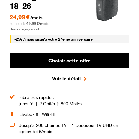
18_26
24,99 € par mois pendant 0 mois puis 49,99 € par mois, Sans engagement
24,99 €
/mois
au lieu de
49,99 €/mois
Sans engagement
25 € par mois
-
25€ / mois
jusqu'à votre 27ème anniversaire
Choisir cette offre
Voir le détail
Fibre très rapide :
jusqu'à ↓ 2 Gbit/s ↑ 800 Mbit/s
Livebox 6 : Wifi 6E
Jusqu’à 200 chaînes TV + 1 Décodeur TV UHD en
option à 5€/mois