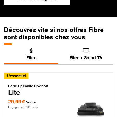
Découvrez vite si nos offres Fibre
sont disponibles chez vous
Fibre
Fibre + Smart TV
L'essentiel
Série Spéciale Livebox Lite Fibre
Série Spéciale Livebox
Lite
29,99 € par mois , Engagement 12 mois
29,99 €
/mois
Engagement 12 mois