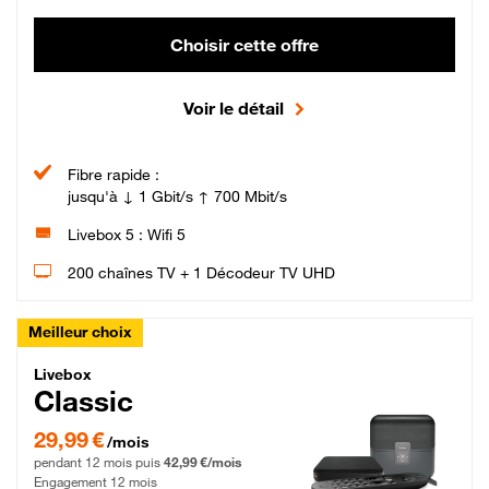
Choisir cette offre
Voir le détail
Fibre rapide :
jusqu'à ↓ 1 Gbit/s ↑ 700 Mbit/s
Livebox 5 : Wifi 5
200 chaînes TV + 1 Décodeur TV UHD
Meilleur choix
Livebox Classic Fibre
Livebox
Classic
29,99 € par mois pendant 12 mois puis 42,99 € par mois, Engagement 12 moi
29,99 €
/mois
pendant 12 mois puis
42,99 €/mois
Engagement 12 mois