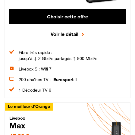
Choisir cette offre
Voir le détail
Fibre très rapide :
jusqu'à ↓ 2 Gbit/s partagés ↑ 800 Mbit/s
Livebox S : Wifi 7
200 chaînes TV +
Eurosport 1
1 Décodeur TV 6
Le meilleur d'Orange
Livebox Max Fibre
Livebox
Max
47,99 € par mois pendant 12 mois puis 57,99 € par mois, Engagement 12 moi