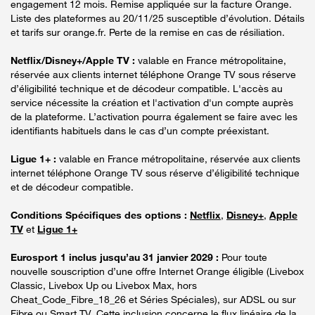
engagement 12 mois. Remise appliquée sur la facture Orange.
Liste des plateformes au 20/11/25 susceptible d’évolution. Détails
et tarifs sur orange.fr. Perte de la remise en cas de résiliation.
Netflix/Disney+/Apple TV :
valable en France métropolitaine,
réservée aux clients internet téléphone Orange TV sous réserve
d’éligibilité technique et de décodeur compatible. L'accès au
service nécessite la création et l'activation d'un compte auprès
de la plateforme. L’activation pourra également se faire avec les
identifiants habituels dans le cas d’un compte préexistant.
Ligue 1+ :
valable en France métropolitaine, réservée aux clients
internet téléphone Orange TV sous réserve d’éligibilité technique
et de décodeur compatible.
Conditions Spécifiques des options :
Netflix
,
Disney+
,
Apple
TV
et
Ligue 1+
Eurosport 1 inclus jusqu’au 31 janvier 2029 :
Pour toute
nouvelle souscription d’une offre Internet Orange éligible (Livebox
Classic, Livebox Up ou Livebox Max, hors
Cheat_Code_Fibre_18_26 et Séries Spéciales), sur ADSL ou sur
Fibre ou Smart TV. Cette inclusion concerne le flux linéaire de la