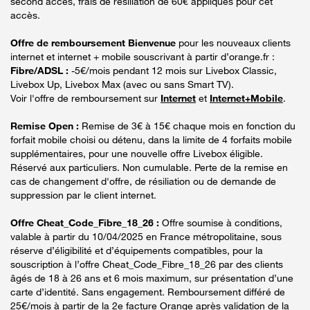
second accès, frais de résiliation de 60€ appliqués pour cet
accès.
Offre de remboursement Bienvenue
pour les nouveaux clients
internet et internet + mobile souscrivant à partir d’orange.fr :
Fibre/ADSL :
-5€/mois pendant 12 mois sur Livebox Classic,
Livebox Up, Livebox Max (avec ou sans Smart TV).
Voir l'offre de remboursement sur
Internet
et
Internet+Mobile
.
Remise Open :
Remise de 3€ à 15€ chaque mois en fonction du
forfait mobile choisi ou détenu, dans la limite de 4 forfaits mobile
supplémentaires, pour une nouvelle offre Livebox éligible.
Réservé aux particuliers. Non cumulable. Perte de la remise en
cas de changement d'offre, de résiliation ou de demande de
suppression par le client internet.
Offre Cheat_Code_Fibre_18_26 :
Offre soumise à conditions,
valable à partir du 10/04/2025 en France métropolitaine, sous
réserve d’éligibilité et d’équipements compatibles, pour la
souscription à l’offre Cheat_Code_Fibre_18_26 par des clients
âgés de 18 à 26 ans et 6 mois maximum, sur présentation d’une
carte d’identité. Sans engagement. Remboursement différé de
25€/mois à partir de la 2e facture Orange après validation de la