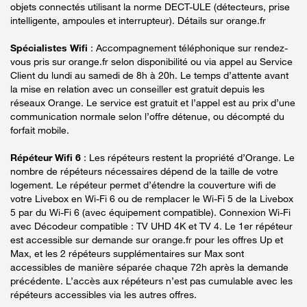
objets connectés utilisant la norme DECT-ULE (détecteurs, prise
intelligente, ampoules et interrupteur). Détails sur orange.fr
Spécialistes Wifi
: Accompagnement téléphonique sur rendez-
vous pris sur orange.fr selon disponibilité ou via appel au Service
Client du lundi au samedi de 8h à 20h. Le temps d’attente avant
la mise en relation avec un conseiller est gratuit depuis les
réseaux Orange. Le service est gratuit et l’appel est au prix d’une
communication normale selon l’offre détenue, ou décompté du
forfait mobile.
Répéteur Wifi 6
: Les répéteurs restent la propriété d’Orange. Le
nombre de répéteurs nécessaires dépend de la taille de votre
logement. Le répéteur permet d’étendre la couverture wifi de
votre Livebox en Wi-Fi 6 ou de remplacer le Wi-Fi 5 de la Livebox
5 par du Wi-Fi 6 (avec équipement compatible). Connexion Wi-Fi
avec Décodeur compatible : TV UHD 4K et TV 4. Le 1er répéteur
est accessible sur demande sur orange.fr pour les offres Up et
Max, et les 2 répéteurs supplémentaires sur Max sont
accessibles de manière séparée chaque 72h après la demande
précédente. L’accès aux répéteurs n’est pas cumulable avec les
répéteurs accessibles via les autres offres.