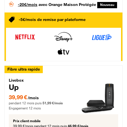
-20€/mois
avec Orange Maison Protégée
Nouveau
-5€/mois de remise par plateforme
Fibre ultra rapide
Livebox Up Fibre
Livebox
Up
39,99 € par mois pendant 12 mois puis 51,99 € par mois, Engagement 12 moi
39,99 €
/mois
pendant 12 mois puis
51,99 €/mois
Engagement 12 mois
Prix client mobile
39,99 €/mois
pendant 12 mois puis
46,99 €/mois