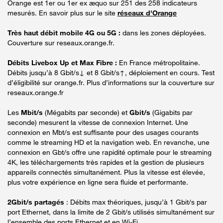
Orange est 1er ou 1er ex æquo sur 251 des 258 indicateurs
mesurés. En savoir plus sur le site
réseaux d'Orange
Très haut débit mobile 4G ou 5G :
dans les zones déployées.
Couverture sur reseaux.orange.fr.
Débits Livebox Up et Max Fibre :
En France métropolitaine.
Débits jusqu’à 8 Gbit/s↓ et 8 Gbit/s↑, déploiement en cours. Test
d’éligibilité sur orange.fr. Plus d’informations sur la couverture sur
reseaux.orange.fr
Les
Mbit/s
(Mégabits par seconde) et
Gbit/s
(Gigabits par
seconde) mesurent la vitesse de connexion Internet. Une
connexion en Mbt/s est suffisante pour des usages courants
comme le streaming HD et la navigation web. En revanche, une
connexion en Gbt/s offre une rapidité optimale pour le streaming
4K, les téléchargements très rapides et la gestion de plusieurs
appareils connectés simultanément. Plus la vitesse est élevée,
plus votre expérience en ligne sera fluide et performante.
2Gbit/s partagés
: Débits max théoriques, jusqu’à 1 Gbit/s par
port Ethernet, dans la limite de 2 Gbit/s utilisés simultanément sur
l’ensemble des ports Ethernet et en Wi-Fi.