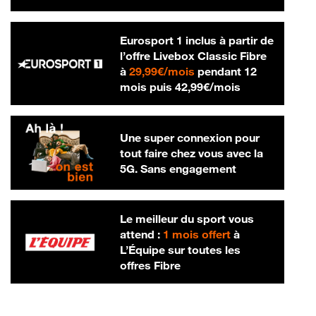
Eurosport 1 inclus à partir de
l’offre Livebox Classic Fibre
29,99 € par mois
à
29,99€/mois
pendant 12
42,99 € par m
mois puis
42,99€/mois
Une super connexion pour
tout faire chez vous avec la
5G. Sans engagement
Le meilleur du sport vous
attend :
1 mois offert
à
L’Équipe sur toutes les
offres Fibre