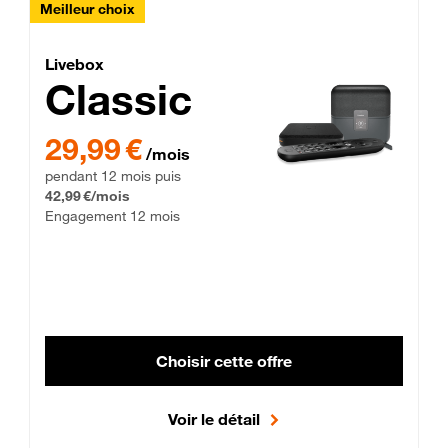
Meilleur choix
Lite Fibre
Livebox Classic Fibre
Livebox
Classic
29,99 € par mois pendant 12 mois puis 42,99 € par mois, Enga
29,99 €
/mois
pendant 12 mois puis
42,99 €/mois
Engagement 12 mois
Choisir cette offre
Voir le détail