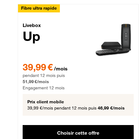
Fibre ultra rapide
Livebox Up Fibre
Livebox
Up
39,99 € par mois pendant 12 mois puis 51,99 € par mois,
39,99 €
/mois
pendant 12 mois puis
51,99 €/mois
Engagement 12 mois
Prix client mobile
39,99 €/mois
pendant 12 mois puis
46,99 €/mois
Choisir cette offre