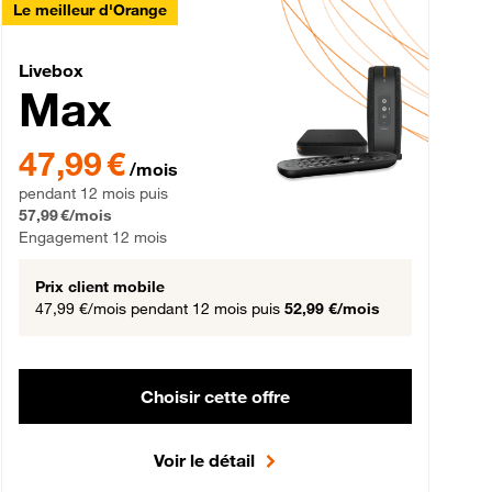
Le meilleur d'Orange
Livebox Max Fibre
Livebox
Max
gement 12 mois
47,99 € par mois pendant 12 mois puis 57,99 € par mois, Engageme
47,99 €
/mois
pendant 12 mois puis
57,99 €/mois
Engagement 12 mois
Prix client mobile
47,99 €/mois
pendant 12 mois puis
52,99 €/mois
Choisir cette offre
Voir le détail