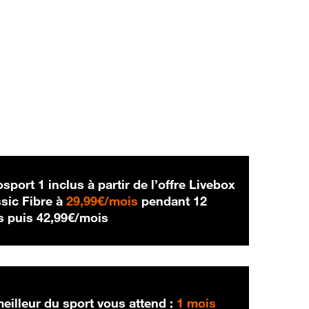
sport 1 inclus à partir de l’offre Livebox
29,99 € par mois
sic Fibre à
29,99€/mois
pendant 12
42,99 € par mois
s puis
42,99€/mois
eilleur du sport vous attend :
1 mois