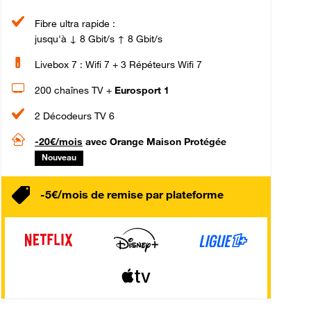
Fibre ultra rapide :
jusqu'à ↓ 8 Gbit/s ↑ 8 Gbit/s
Livebox 7 : Wifi 7 + 3 Répéteurs Wifi 7
200 chaînes TV +
Eurosport 1
2 Décodeurs TV 6
-20€/mois
avec Orange Maison Protégée
Nouveau
-5€/mois de remise par plateforme