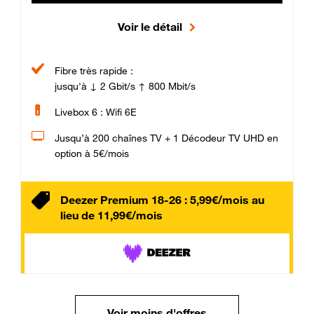
Voir le détail
Fibre très rapide :
jusqu'à ↓ 2 Gbit/s ↑ 800 Mbit/s
Livebox 6 : Wifi 6E
Jusqu’à 200 chaînes TV + 1 Décodeur TV UHD en
option à 5€/mois
Deezer Premium 18-26 : 5,99€/mois au
lieu de 11,99€/mois
Voir moins d'offres