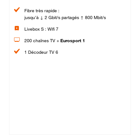
Fibre très rapide :
jusqu'à ↓ 2 Gbit/s partagés ↑ 800 Mbit/s
Livebox S : Wifi 7
200 chaînes TV +
Eurosport 1
1 Décodeur TV 6