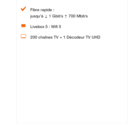
Fibre rapide :
jusqu'à ↓ 1 Gbit/s ↑ 700 Mbit/s
Livebox 5 : Wifi 5
200 chaînes TV + 1 Décodeur TV UHD