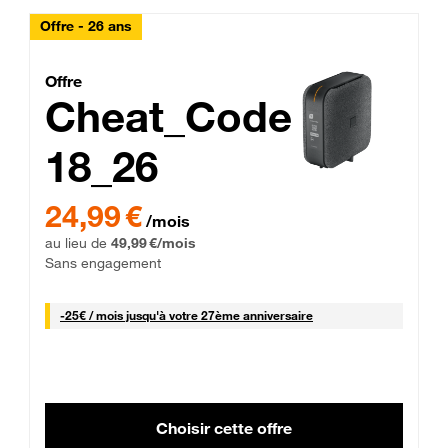
Offre - 26 ans
Cheat_Code Fibre_18_26
Offre
Cheat_Code
18_26
 Engagement 12 mois
24,99 € par mois pendant 0 mois puis 49,99 € par mois, Sans 
24,99 €
/mois
au lieu de
49,99 €/mois
Sans engagement
25 € par mois
-
25€ / mois
jusqu'à votre 27ème anniversaire
Choisir cette offre