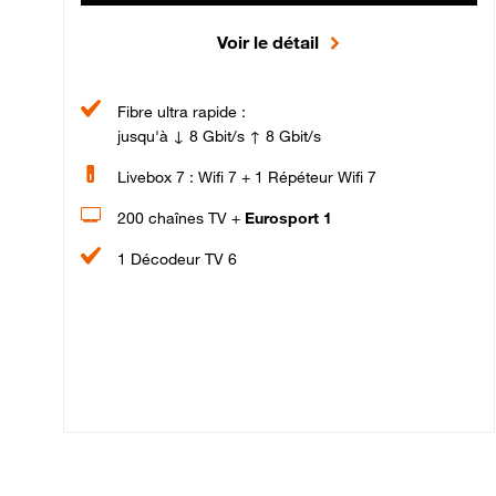
Voir le détail
Fibre ultra rapide :
jusqu'à ↓ 8 Gbit/s ↑ 8 Gbit/s
Livebox 7 : Wifi 7 + 1 Répéteur Wifi 7
200 chaînes TV +
Eurosport 1
1 Décodeur TV 6