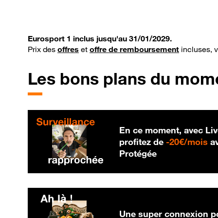
Eurosport 1 inclus jusqu'au 31/01/2029.
Prix des
offres
et
offre de remboursement
incluses, 
Les bons plans du mom
En ce moment, avec Liv
20
profitez de
-
20€/mois
av
Protégée
Une super connexion po