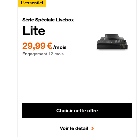
L'essentiel
Série Spéciale Livebox 
Série Spéciale Livebox
Lite
29,99 € par mois , Engagement 12 mois
29,99 €
/mois
Engagement 12 mois
Choisir cette offre
Voir le détail