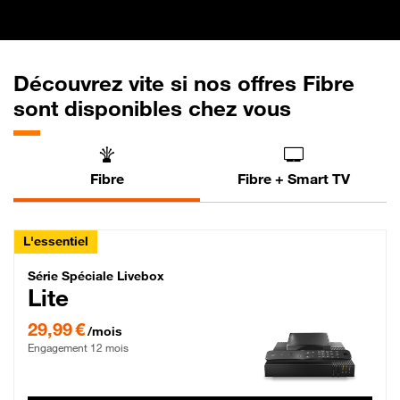
Découvrez vite si nos offres Fibre
sont disponibles chez vous
Fibre
Fibre + Smart TV
L'essentiel
Série Spéciale Livebox Lite Fibre
Série Spéciale Livebox
Lite
29,99 € par mois , Engagement 12 mois
29,99 €
/mois
Engagement 12 mois