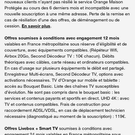
nouveaux clients n’ayant pas résilié le service Orange Maison
Protégée au cours des 6 derniers mois et incompatible avec une
nouvelle souscription à une même adresse. Perte de la remise en
cas de résiliation d’une des offres, de déménagement ou de
cession.
En savoir plus
.
Offres soumises à conditions avec engagement 12 mois
valables en France métropolitaine sous réserve d’éligibilité et de
couverture, avec équipements compatibles. (Répéteur Wifi,
Airbox 20Go, Second Décodeur TV : 10€ chacun). Débits
théoriques avec câbles, carte réseau et ordinateurs compatibles.
En cas d’usage sur plusieurs équipements le débit est partagé.
Enregistreur Multi-écrans, Second Décodeur TV, options avec
activations nécessaires. TV d’Orange sur mobile et tablette :
accès au Bouquet Basic. Liste des chaînes TV susceptibles
d’évolution. Ne sont pas compris dans le bouquet basic : les
services et contenus payants et sportifs en direct. UHD 4K : avec
TV et contenus compatibles. Frais de construction pour
raccordement ADSL/VDSL, en cas de déplacement technicien
nécessaire (diagnostiqué au moment de la souscription) : 119€.
Offres Livebox + Smart TV
soumises à conditions avec
engagement 24 mois valables en France métropolitaine sous