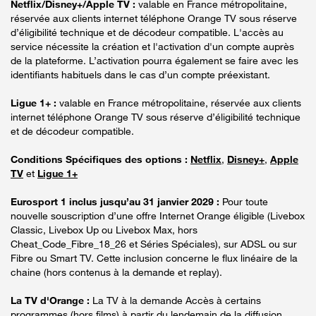
Netflix/Disney+/Apple TV :
valable en France métropolitaine,
réservée aux clients internet téléphone Orange TV sous réserve
d’éligibilité technique et de décodeur compatible. L'accès au
service nécessite la création et l'activation d'un compte auprès
de la plateforme. L’activation pourra également se faire avec les
identifiants habituels dans le cas d’un compte préexistant.
Ligue 1+ :
valable en France métropolitaine, réservée aux clients
internet téléphone Orange TV sous réserve d’éligibilité technique
et de décodeur compatible.
Conditions Spécifiques des options :
Netflix
,
Disney+
,
Apple
TV
et
Ligue 1+
Eurosport 1 inclus jusqu’au 31 janvier 2029 :
Pour toute
nouvelle souscription d’une offre Internet Orange éligible (Livebox
Classic, Livebox Up ou Livebox Max, hors
Cheat_Code_Fibre_18_26 et Séries Spéciales), sur ADSL ou sur
Fibre ou Smart TV. Cette inclusion concerne le flux linéaire de la
chaine (hors contenus à la demande et replay).
La TV d'Orange :
La TV à la demande Accès à certains
programmes (hors films) à partir du lendemain de la diffusion