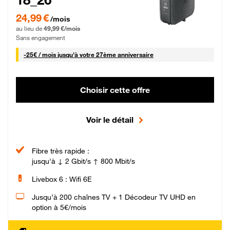
24,99 € par mois pendant 0 mois puis 49,99 € par mois, Sans engagement
24,99 €
/mois
au lieu de
49,99 €/mois
Sans engagement
25 € par mois
-
25€ / mois
jusqu'à votre 27ème anniversaire
Choisir cette offre
Voir le détail
Fibre très rapide :
jusqu'à ↓ 2 Gbit/s ↑ 800 Mbit/s
Livebox 6 : Wifi 6E
Jusqu’à 200 chaînes TV + 1 Décodeur TV UHD en
option à 5€/mois