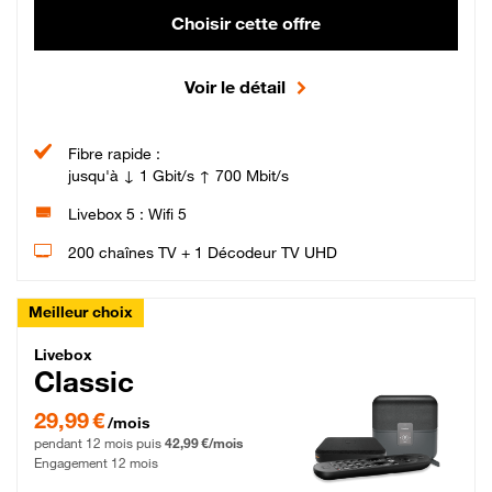
Choisir cette offre
Voir le détail
Fibre rapide :
jusqu'à ↓ 1 Gbit/s ↑ 700 Mbit/s
Livebox 5 : Wifi 5
200 chaînes TV + 1 Décodeur TV UHD
Meilleur choix
Livebox Classic Fibre
Livebox
Classic
29,99 € par mois pendant 12 mois puis 42,99 € par mois, Engagement 12 moi
29,99 €
/mois
pendant 12 mois puis
42,99 €/mois
Engagement 12 mois