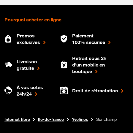
Pourquoi acheter en ligne
Promos
Paiement
exclusives
100% sécurisé
Retrait sous 2h
Livraison
d'un mobile en
gratuite
boutique
À vos cotés
Droit de rétractation
24h/24
Boutique Orange
Internet fibre
Ile-de-france
Yvelines
Sonchamp