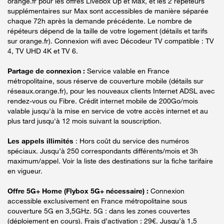
orange.fr pour les offres Livebox Up et Max, et les 2 répéteurs
supplémentaires sur Max sont accessibles de manière séparée
chaque 72h après la demande précédente. Le nombre de
répéteurs dépend de la taille de votre logement (détails et tarifs
sur orange.fr). Connexion wifi avec Décodeur TV compatible : TV
4, TV UHD 4K et TV 6.
Partage de connexion :
Service valable en France
métropolitaine, sous réserve de couverture mobile (détails sur
réseaux.orange.fr), pour les nouveaux clients Internet ADSL avec
rendez-vous ou Fibre. Crédit internet mobile de 200Go/mois
valable jusqu'à la mise en service de votre accès internet et au
plus tard jusqu'à 12 mois suivant la souscription.
Les appels illimités
: Hors coût du service des numéros
spéciaux. Jusqu’à 250 correspondants différents/mois et 3h
maximum/appel. Voir la liste des destinations sur la fiche tarifaire
en vigueur.
Offre 5G+ Home (Flybox 5G+ nécessaire) :
Connexion
accessible exclusivement en France métropolitaine sous
couverture 5G en 3,5GHz. 5G : dans les zones couvertes
(déploiement en cours). Frais d’activation : 29€. Jusqu’à 1,5