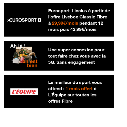
Eurosport 1 inclus à partir de
l’offre Livebox Classic Fibre
29,99 € par mois
à
29,99€/mois
pendant 12
42,99 € par m
mois puis
42,99€/mois
Une super connexion pour
tout faire chez vous avec la
5G. Sans engagement
Le meilleur du sport vous
attend :
1 mois offert
à
L’Équipe sur toutes les
offres Fibre