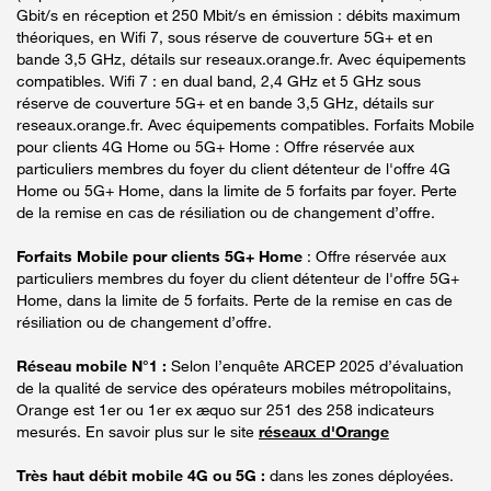
Gbit/s en réception et 250 Mbit/s en émission : débits maximum
théoriques, en Wifi 7, sous réserve de couverture 5G+ et en
bande 3,5 GHz, détails sur reseaux.orange.fr. Avec équipements
compatibles. Wifi 7 : en dual band, 2,4 GHz et 5 GHz sous
réserve de couverture 5G+ et en bande 3,5 GHz, détails sur
reseaux.orange.fr. Avec équipements compatibles. Forfaits Mobile
pour clients 4G Home ou 5G+ Home : Offre réservée aux
particuliers membres du foyer du client détenteur de l'offre 4G
Home ou 5G+ Home, dans la limite de 5 forfaits par foyer. Perte
de la remise en cas de résiliation ou de changement d’offre.
Forfaits Mobile pour clients 5G+ Home
: Offre réservée aux
particuliers membres du foyer du client détenteur de l'offre 5G+
Home, dans la limite de 5 forfaits. Perte de la remise en cas de
résiliation ou de changement d’offre.
Réseau mobile N°1 :
Selon l’enquête ARCEP 2025 d’évaluation
de la qualité de service des opérateurs mobiles métropolitains,
Orange est 1er ou 1er ex æquo sur 251 des 258 indicateurs
mesurés. En savoir plus sur le site
réseaux d'Orange
Très haut débit mobile 4G ou 5G :
dans les zones déployées.