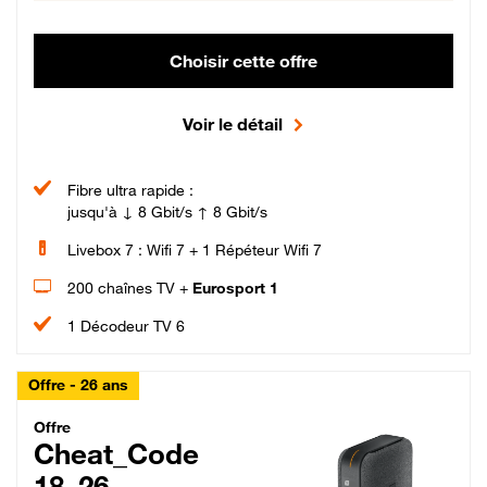
Choisir cette offre
Voir le détail
Fibre ultra rapide :
jusqu'à ↓ 8 Gbit/s ↑ 8 Gbit/s
Livebox 7 : Wifi 7 + 1 Répéteur Wifi 7
200 chaînes TV +
Eurosport 1
1 Décodeur TV 6
Offre - 26 ans
Cheat_Code Fibre_18_26
Offre
Cheat_Code
18_26