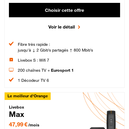
Choisir cette offre
Voir le détail
Fibre très rapide :
jusqu'à ↓ 2 Gbit/s partagés ↑ 800 Mbit/s
Livebox S : Wifi 7
200 chaînes TV +
Eurosport 1
1 Décodeur TV 6
Le meilleur d'Orange
Livebox Max Fibre
Livebox
Max
47,99 € par mois pendant 12 mois puis 57,99 € par mois, Engagement 12 moi
47,99 €
/mois