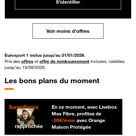
S'identifier
Voir moins d'offres
Eurosport 1 inclus jusqu'au 31/01/2029.
Prix des
offres
et
offre de remboursement
incluses, valables
jusqu’au 19/08/2026.
Les bons plans du moment
En ce moment, avec Livebox
Max Fibre, profitez de
20 € par mois
-
20€/mois
avec Orange
Maison Protégée