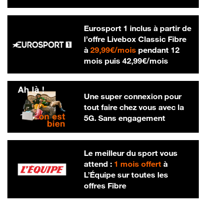
Eurosport 1 inclus à partir de
l’offre Livebox Classic Fibre
29,99 € par mois
à
29,99€/mois
pendant 12
42,99 € par m
mois puis
42,99€/mois
Une super connexion pour
tout faire chez vous avec la
5G. Sans engagement
Le meilleur du sport vous
attend :
1 mois offert
à
L’Équipe sur toutes les
offres Fibre