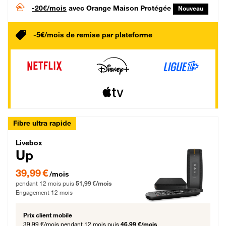
-20€/mois
avec Orange Maison Protégée
Nouveau
-5€/mois de remise par plateforme
Fibre ultra rapide
Livebox Up Fibre
Livebox
Up
39,99 € par mois pendant 12 mois puis 51,99 € par mois, Engagement 12 moi
39,99 €
/mois
pendant 12 mois puis
51,99 €/mois
Engagement 12 mois
Prix client mobile
39,99 €/mois
pendant 12 mois puis
46,99 €/mois