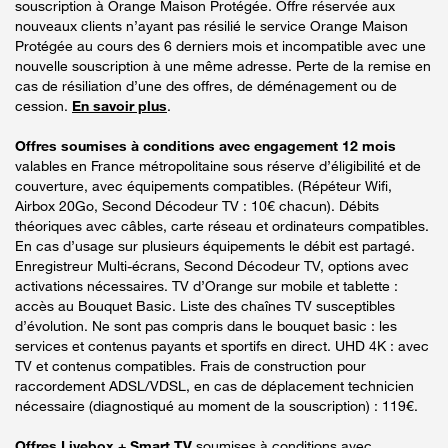
souscription à Orange Maison Protégée. Offre réservée aux
nouveaux clients n’ayant pas résilié le service Orange Maison
Protégée au cours des 6 derniers mois et incompatible avec une
nouvelle souscription à une même adresse. Perte de la remise en
cas de résiliation d’une des offres, de déménagement ou de
cession.
En savoir plus
.
Offres soumises à conditions avec engagement 12 mois
valables en France métropolitaine sous réserve d’éligibilité et de
couverture, avec équipements compatibles. (Répéteur Wifi,
Airbox 20Go, Second Décodeur TV : 10€ chacun). Débits
théoriques avec câbles, carte réseau et ordinateurs compatibles.
En cas d’usage sur plusieurs équipements le débit est partagé.
Enregistreur Multi-écrans, Second Décodeur TV, options avec
activations nécessaires. TV d’Orange sur mobile et tablette :
accès au Bouquet Basic. Liste des chaînes TV susceptibles
d’évolution. Ne sont pas compris dans le bouquet basic : les
services et contenus payants et sportifs en direct. UHD 4K : avec
TV et contenus compatibles. Frais de construction pour
raccordement ADSL/VDSL, en cas de déplacement technicien
nécessaire (diagnostiqué au moment de la souscription) : 119€.
Offres Livebox + Smart TV
soumises à conditions avec