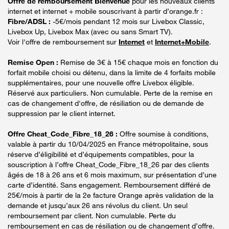
Offre de remboursement Bienvenue
pour les nouveaux clients
internet et internet + mobile souscrivant à partir d’orange.fr :
Fibre/ADSL :
-5€/mois pendant 12 mois sur Livebox Classic,
Livebox Up, Livebox Max (avec ou sans Smart TV).
Voir l'offre de remboursement sur
Internet
et
Internet+Mobile
.
Remise Open :
Remise de 3€ à 15€ chaque mois en fonction du
forfait mobile choisi ou détenu, dans la limite de 4 forfaits mobile
supplémentaires, pour une nouvelle offre Livebox éligible.
Réservé aux particuliers. Non cumulable. Perte de la remise en
cas de changement d'offre, de résiliation ou de demande de
suppression par le client internet.
Offre Cheat_Code_Fibre_18_26 :
Offre soumise à conditions,
valable à partir du 10/04/2025 en France métropolitaine, sous
réserve d’éligibilité et d’équipements compatibles, pour la
souscription à l’offre Cheat_Code_Fibre_18_26 par des clients
âgés de 18 à 26 ans et 6 mois maximum, sur présentation d’une
carte d’identité. Sans engagement. Remboursement différé de
25€/mois à partir de la 2e facture Orange après validation de la
demande et jusqu’aux 26 ans révolus du client. Un seul
remboursement par client. Non cumulable. Perte du
remboursement en cas de résiliation ou de changement d’offre.