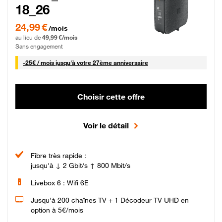
18_26
24,99 € par mois pendant 0 mois puis 49,99 € par mois, Sans engagement
24,99 €
/mois
au lieu de
49,99 €/mois
Sans engagement
25 € par mois
-
25€ / mois
jusqu'à votre 27ème anniversaire
Choisir cette offre
Voir le détail
Fibre très rapide :
jusqu'à ↓ 2 Gbit/s ↑ 800 Mbit/s
Livebox 6 : Wifi 6E
Jusqu’à 200 chaînes TV + 1 Décodeur TV UHD en
option à 5€/mois