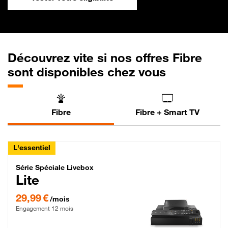
Découvrez vite si nos offres Fibre
sont disponibles chez vous
Fibre
Fibre + Smart TV
L'essentiel
Série Spéciale Livebox Lite Fibre
Série Spéciale Livebox
Lite
29,99 € par mois , Engagement 12 mois
29,99 €
/mois
Engagement 12 mois