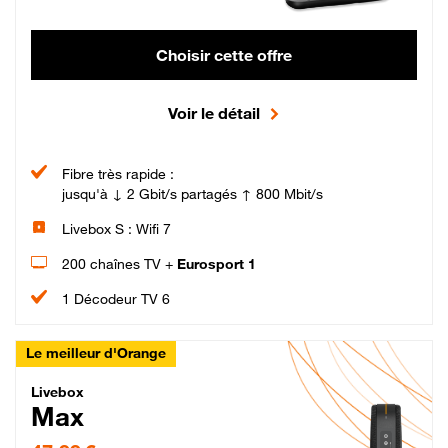
Choisir cette offre
Voir le détail
Fibre très rapide :
jusqu'à ↓ 2 Gbit/s partagés ↑ 800 Mbit/s
Livebox S : Wifi 7
200 chaînes TV +
Eurosport 1
1 Décodeur TV 6
Le meilleur d'Orange
Livebox Max Fibre
Livebox
Max
47,99 € par mois pendant 12 mois puis 57,99 € par mois, Engagement 12 moi