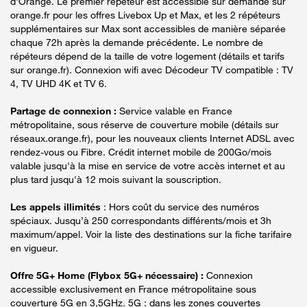
d'Orange. Le premier répéteur est accessible sur demande sur
orange.fr pour les offres Livebox Up et Max, et les 2 répéteurs
supplémentaires sur Max sont accessibles de manière séparée
chaque 72h après la demande précédente. Le nombre de
répéteurs dépend de la taille de votre logement (détails et tarifs
sur orange.fr). Connexion wifi avec Décodeur TV compatible : TV
4, TV UHD 4K et TV 6.
Partage de connexion :
Service valable en France
métropolitaine, sous réserve de couverture mobile (détails sur
réseaux.orange.fr), pour les nouveaux clients Internet ADSL avec
rendez-vous ou Fibre. Crédit internet mobile de 200Go/mois
valable jusqu'à la mise en service de votre accès internet et au
plus tard jusqu'à 12 mois suivant la souscription.
Les appels illimités
: Hors coût du service des numéros
spéciaux. Jusqu’à 250 correspondants différents/mois et 3h
maximum/appel. Voir la liste des destinations sur la fiche tarifaire
en vigueur.
Offre 5G+ Home (Flybox 5G+ nécessaire) :
Connexion
accessible exclusivement en France métropolitaine sous
couverture 5G en 3,5GHz. 5G : dans les zones couvertes