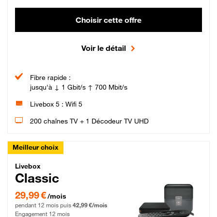
Choisir cette offre
Voir le détail
Fibre rapide :
jusqu'à ↓ 1 Gbit/s ↑ 700 Mbit/s
Livebox 5 : Wifi 5
200 chaînes TV + 1 Décodeur TV UHD
Meilleur choix
Livebox Classic Fibre
Livebox
Classic
29,99 € par mois pendant 12 mois puis 42,99 € par mois, Engagement 12 moi
29,99 €
/mois
pendant 12 mois puis
42,99 €/mois
Engagement 12 mois