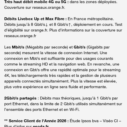
Très haut débit mobile 4G ou 5G :
dans les zones déployées.
Couverture sur reseaux.orange.fr.
Débits Livebox Up et Max Fibre :
En France métropolitaine.
Débits jusqu’à 8 Gbit/s↓ et 8 Gbit/s↑, déploiement en cours. Test
d’éligibilité sur orange.fr. Plus d’informations sur la couverture sur
reseaux.orange.fr
Les
Mbit/s
(Mégabits par seconde) et
Gbit/s
(Gigabits par
seconde) mesurent la vitesse de connexion Internet. Une
connexion en Mbt/s est suffisante pour des usages courants
comme le streaming HD et la navigation web. En revanche, une
connexion en Gbt/s offre une rapidité optimale pour le streaming
4K, les téléchargements très rapides et la gestion de plusieurs
appareils connectés simultanément. Plus la vitesse est élevée,
plus votre expérience en ligne sera fluide et performante.
2Gbit/s partagés
: Débits max théoriques, jusqu’à 1 Gbit/s par
port Ethernet, dans la limite de 2 Gbit/s utilisés simultanément sur
l’ensemble des ports Ethernet et en Wi-Fi.
** Service Client de l'Année 2026 :
Étude Ipsos bva – Viséo CI –
Plus d'infos sur
escda.fr