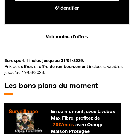
S'identifier
Voir moins d'offres
Eurosport 1 inclus jusqu'au 31/01/2029.
Prix des
offres
et
offre de remboursement
incluses, valables
jusqu’au 19/08/2026.
Les bons plans du moment
En ce moment, avec Livebox
Max Fibre, profitez de
20 € par mois
-
20€/mois
avec Orange
Maison Protégée