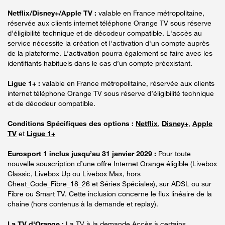
Netflix/Disney+/Apple TV :
valable en France métropolitaine,
réservée aux clients internet téléphone Orange TV sous réserve
d’éligibilité technique et de décodeur compatible. L'accès au
service nécessite la création et l'activation d'un compte auprès
de la plateforme. L’activation pourra également se faire avec les
identifiants habituels dans le cas d’un compte préexistant.
Ligue 1+ :
valable en France métropolitaine, réservée aux clients
internet téléphone Orange TV sous réserve d’éligibilité technique
et de décodeur compatible.
Conditions Spécifiques des options :
Netflix
,
Disney+
,
Apple
TV
et
Ligue 1+
Eurosport 1 inclus jusqu’au 31 janvier 2029 :
Pour toute
nouvelle souscription d’une offre Internet Orange éligible (Livebox
Classic, Livebox Up ou Livebox Max, hors
Cheat_Code_Fibre_18_26 et Séries Spéciales), sur ADSL ou sur
Fibre ou Smart TV. Cette inclusion concerne le flux linéaire de la
chaine (hors contenus à la demande et replay).
La TV d'Orange :
La TV à la demande Accès à certains