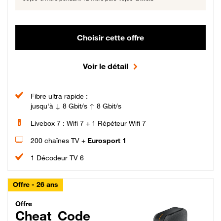
Choisir cette offre
Voir le détail
Fibre ultra rapide :
jusqu'à ↓ 8 Gbit/s ↑ 8 Gbit/s
Livebox 7 : Wifi 7 + 1 Répéteur Wifi 7
200 chaînes TV +
Eurosport 1
1 Décodeur TV 6
Offre - 26 ans
Cheat_Code Fibre_18_26
Offre
Cheat_Code