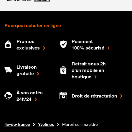
Pourquoi acheter en ligne
Promos
Paiement
exclusives
100% sécurisé
Retrait sous 2h
Livraison
d'un mobile en
gratuite
boutique
À vos cotés
Droit de rétractation
24h/24
Internet fibre
Boutique Orange
Ile-de-france
Yvelines
Mareil-sur-mauldre