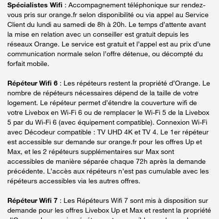
Spécialistes Wifi
: Accompagnement téléphonique sur rendez-
vous pris sur orange.fr selon disponibilité ou via appel au Service
Client du lundi au samedi de 8h à 20h. Le temps d’attente avant
la mise en relation avec un conseiller est gratuit depuis les
réseaux Orange. Le service est gratuit et l’appel est au prix d’une
communication normale selon l’offre détenue, ou décompté du
forfait mobile.
Répéteur Wifi 6
: Les répéteurs restent la propriété d’Orange. Le
nombre de répéteurs nécessaires dépend de la taille de votre
logement. Le répéteur permet d’étendre la couverture wifi de
votre Livebox en Wi-Fi 6 ou de remplacer le Wi-Fi 5 de la Livebox
5 par du Wi-Fi 6 (avec équipement compatible). Connexion Wi-Fi
avec Décodeur compatible : TV UHD 4K et TV 4. Le 1er répéteur
est accessible sur demande sur orange.fr pour les offres Up et
Max, et les 2 répéteurs supplémentaires sur Max sont
accessibles de manière séparée chaque 72h après la demande
précédente. L’accès aux répéteurs n’est pas cumulable avec les
répéteurs accessibles via les autres offres.
Répéteur Wifi 7
: Les Répéteurs Wifi 7 sont mis à disposition sur
demande pour les offres Livebox Up et Max et restent la propriété