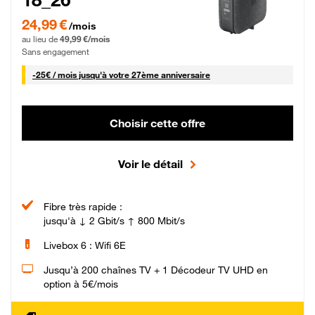
24,99 € par mois pendant 0 mois puis 49,99 € par mois, Sans engagement
24,99 €
/mois
au lieu de
49,99 €/mois
Sans engagement
25 € par mois
-
25€ / mois
jusqu'à votre 27ème anniversaire
Choisir cette offre
Voir le détail
Fibre très rapide :
jusqu'à ↓ 2 Gbit/s ↑ 800 Mbit/s
Livebox 6 : Wifi 6E
Jusqu’à 200 chaînes TV + 1 Décodeur TV UHD en
option à 5€/mois