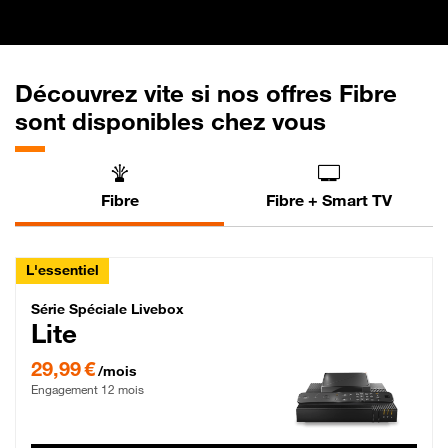
Découvrez vite si nos offres Fibre
sont disponibles chez vous
Fibre
Fibre + Smart TV
L'essentiel
Série Spéciale Livebox Lite Fibre
Série Spéciale Livebox
Lite
29,99 € par mois , Engagement 12 mois
29,99 €
/mois
Engagement 12 mois