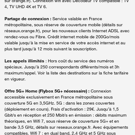
sur orange.fr). Connexion wifi avec Décodeur TV compatible : TV
4, TV UHD 4K et TV 6.
Partage de connexion :
Service valable en France
métropolitaine, sous réserve de couverture mobile (détails sur
réseaux.orange.fr), pour les nouveaux clients Internet ADSL avec
rendez-vous ou Fibre. Crédit internet mobile de 200Go/mois
valable jusqu'à la mise en service de votre accès internet et au
plus tard jusqu'à 12 mois suivant la souscription.
Les appels illimités
: Hors coût du service des numéros
spéciaux. Jusqu’à 250 correspondants différents/mois et 3h
maximum/appel. Voir la liste des destinations sur la fiche tarifaire
en vigueur.
Offre 5G+ Home (Flybox 5G+ nécessaire) :
Connexion
accessible exclusivement en France métropolitaine sous
couverture 5G en 3,5GHz. 5G : dans les zones couvertes
(déploiement en cours). Frais d’activation : 29€. Jusqu’à 1,5
Gbit/s en réception et 250 Mbit/s en émission : débits maximum
théoriques, en Wifi 7, sous réserve de couverture 5G+ et en
bande 3,5 GHz, détails sur reseaux.orange.fr. Avec équipements
compatibles. Wifi 7 : en dual band, 2,4 GHz et 5 GHz sous