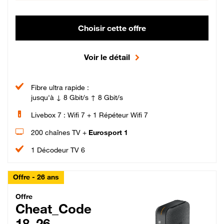
Choisir cette offre
Voir le détail
Fibre ultra rapide :
jusqu'à ↓ 8 Gbit/s ↑ 8 Gbit/s
Livebox 7 : Wifi 7 + 1 Répéteur Wifi 7
200 chaînes TV +
Eurosport 1
1 Décodeur TV 6
Offre - 26 ans
Cheat_Code Fibre_18_26
Offre
Cheat_Code
18_26