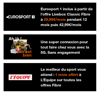
Eurosport 1 inclus à partir de
l’offre Livebox Classic Fibre
29,99 € par mois
à
29,99€/mois
pendant 12
42,99 € par m
mois puis
42,99€/mois
Une super connexion pour
tout faire chez vous avec la
5G. Sans engagement
Le meilleur du sport vous
attend :
1 mois offert
à
L’Équipe sur toutes les
offres Fibre