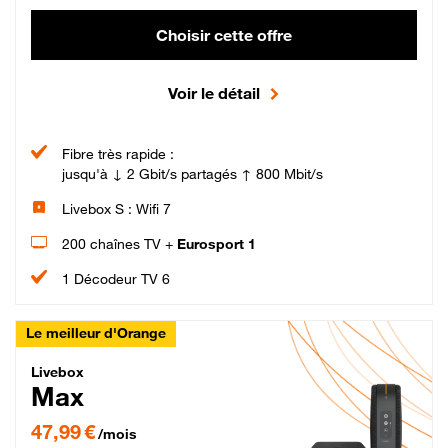
Choisir cette offre
Voir le détail
Fibre très rapide :
jusqu'à ↓ 2 Gbit/s partagés ↑ 800 Mbit/s
Livebox S : Wifi 7
200 chaînes TV +
Eurosport 1
1 Décodeur TV 6
Le meilleur d'Orange
Livebox Max Fibre
Livebox
Max
47,99 € par mois pendant 12 mois puis 57,99 € par mois, Engagement 12 moi
47,99 €
/mois