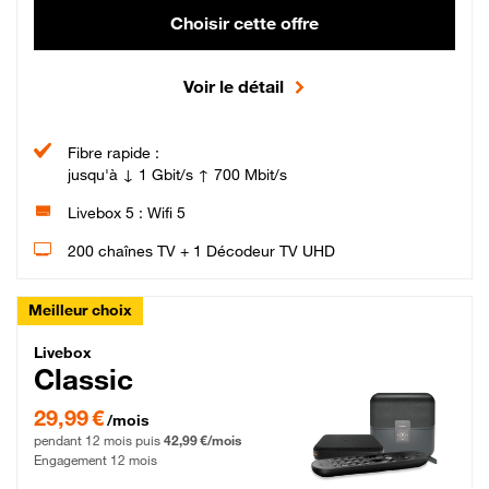
Choisir cette offre
Voir le détail
Fibre rapide :
jusqu'à ↓ 1 Gbit/s ↑ 700 Mbit/s
Livebox 5 : Wifi 5
200 chaînes TV + 1 Décodeur TV UHD
Meilleur choix
Livebox Classic Fibre
Livebox
Classic
29,99 € par mois pendant 12 mois puis 42,99 € par mois, Engagement 12 moi
29,99 €
/mois
pendant 12 mois puis
42,99 €/mois
Engagement 12 mois