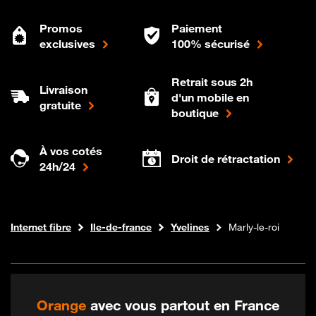
Promos
Paiement
exclusives
100% sécurisé
Retrait sous 2h
Livraison
d'un mobile en
gratuite
boutique
À vos cotés
Droit de rétractation
24h/24
Boutique Orange
Internet fibre
Ile-de-france
Yvelines
Marly-le-roi