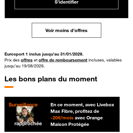
S'identifier
Voir moins d'offres
Eurosport 1 inclus jusqu'au 31/01/2029.
Prix des
offres
et
offre de remboursement
incluses, valables
jusqu’au 19/08/2026.
Les bons plans du moment
En ce moment, avec Livebox
Max Fibre, profitez de
20 € par mois
-
20€/mois
avec Orange
Maison Protégée