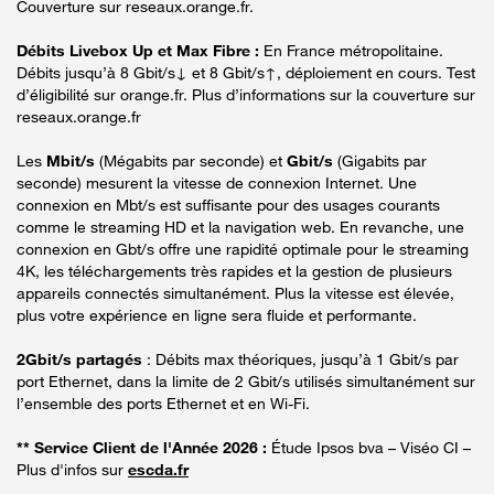
Couverture sur reseaux.orange.fr.
Débits Livebox Up et Max Fibre :
En France métropolitaine.
Débits jusqu’à 8 Gbit/s↓ et 8 Gbit/s↑, déploiement en cours. Test
d’éligibilité sur orange.fr. Plus d’informations sur la couverture sur
reseaux.orange.fr
Les
Mbit/s
(Mégabits par seconde) et
Gbit/s
(Gigabits par
seconde) mesurent la vitesse de connexion Internet. Une
connexion en Mbt/s est suffisante pour des usages courants
comme le streaming HD et la navigation web. En revanche, une
connexion en Gbt/s offre une rapidité optimale pour le streaming
4K, les téléchargements très rapides et la gestion de plusieurs
appareils connectés simultanément. Plus la vitesse est élevée,
plus votre expérience en ligne sera fluide et performante.
2Gbit/s partagés
: Débits max théoriques, jusqu’à 1 Gbit/s par
port Ethernet, dans la limite de 2 Gbit/s utilisés simultanément sur
l’ensemble des ports Ethernet et en Wi-Fi.
** Service Client de l'Année 2026 :
Étude Ipsos bva – Viséo CI –
Plus d'infos sur
escda.fr