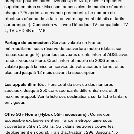
orange.fr pour les offres Livebox Up et Max, et les 2 répéteurs
supplémentaires sur Max sont accessibles de manière séparée
chaque 72h après la demande précédente. Le nombre de
répéteurs dépend de la taille de votre logement (détails et tarifs
sur orange.fr). Connexion wifi avec Décodeur TV compatible : TV
4, TV UHD 4K et TV 6.
Partage de connexion :
Service valable en France
métropolitaine, sous réserve de couverture mobile (détails sur
réseaux.orange.fr), pour les nouveaux clients Internet ADSL avec
rendez-vous ou Fibre. Crédit internet mobile de 200Go/mois
valable jusqu'à la mise en service de votre accès internet et au
plus tard jusqu'à 12 mois suivant la souscription.
Les appels illimités
: Hors coût du service des numéros
spéciaux. Jusqu’à 250 correspondants différents/mois et 3h
maximum/appel. Voir la liste des destinations sur la fiche tarifaire
en vigueur.
Offre 5G+ Home (Flybox 5G+ nécessaire) :
Connexion
accessible exclusivement en France métropolitaine sous
couverture 5G en 3,5GHz. 5G : dans les zones couvertes
(déploiement en cours). Frais d’activation : 29€. Jusqu’à 1,5