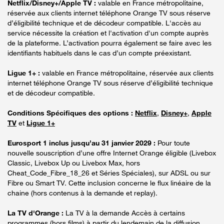
Netflix/Disney+/Apple TV :
valable en France métropolitaine,
réservée aux clients internet téléphone Orange TV sous réserve
d’éligibilité technique et de décodeur compatible. L'accès au
service nécessite la création et l'activation d'un compte auprès
de la plateforme. L’activation pourra également se faire avec les
identifiants habituels dans le cas d’un compte préexistant.
Ligue 1+ :
valable en France métropolitaine, réservée aux clients
internet téléphone Orange TV sous réserve d’éligibilité technique
et de décodeur compatible.
Conditions Spécifiques des options :
Netflix
,
Disney+
,
Apple
TV
et
Ligue 1+
Eurosport 1 inclus jusqu’au 31 janvier 2029 :
Pour toute
nouvelle souscription d’une offre Internet Orange éligible (Livebox
Classic, Livebox Up ou Livebox Max, hors
Cheat_Code_Fibre_18_26 et Séries Spéciales), sur ADSL ou sur
Fibre ou Smart TV. Cette inclusion concerne le flux linéaire de la
chaine (hors contenus à la demande et replay).
La TV d'Orange :
La TV à la demande Accès à certains
programmes (hors films) à partir du lendemain de la diffusion