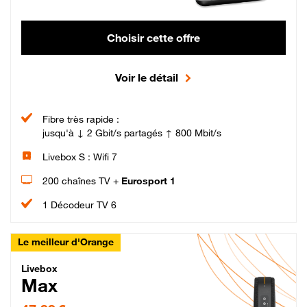
Choisir cette offre
Voir le détail
Fibre très rapide :
jusqu'à ↓ 2 Gbit/s partagés ↑ 800 Mbit/s
Livebox S : Wifi 7
200 chaînes TV +
Eurosport 1
1 Décodeur TV 6
Le meilleur d'Orange
Livebox Max Fibre
Livebox
Max
47,99 € par mois pendant 12 mois puis 57,99 € par mois, Engagement 12 moi