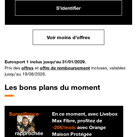
S'identifier
Voir moins d'offres
Eurosport 1 inclus jusqu'au 31/01/2029.
Prix des
offres
et
offre de remboursement
incluses, valables
jusqu’au 19/08/2026.
Les bons plans du moment
En ce moment, avec Livebox
Max Fibre, profitez de
20 € par mois
-
20€/mois
avec Orange
Maison Protégée