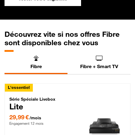
Découvrez vite si nos offres Fibre
sont disponibles chez vous
Fibre
Fibre + Smart TV
L'essentiel
Série Spéciale Livebox Lite Fibre
Série Spéciale Livebox
Lite
29,99 € par mois , Engagement 12 mois
29,99 €
/mois
Engagement 12 mois