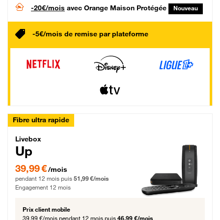
-20€/mois
avec Orange Maison Protégée
Nouveau
-5€/mois de remise par plateforme
Fibre ultra rapide
Livebox Up Fibre
Livebox
Up
39,99 € par mois pendant 12 mois puis 51,99 € par mois, Engagement 12 moi
39,99 €
/mois
pendant 12 mois puis
51,99 €/mois
Engagement 12 mois
Prix client mobile
39,99 €/mois
pendant 12 mois puis
46,99 €/mois