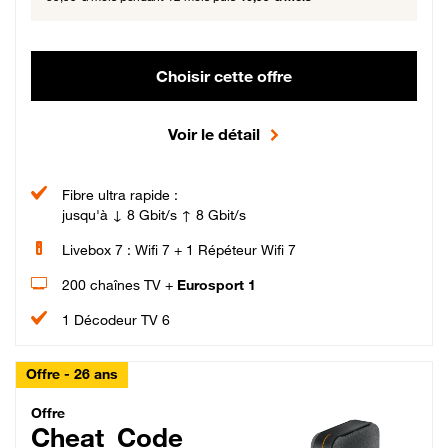
Choisir cette offre
Voir le détail
Fibre ultra rapide :
jusqu'à ↓ 8 Gbit/s ↑ 8 Gbit/s
Livebox 7 : Wifi 7 + 1 Répéteur Wifi 7
200 chaînes TV +
Eurosport 1
1 Décodeur TV 6
Offre - 26 ans
Cheat_Code Fibre_18_26
Offre
Cheat_Code