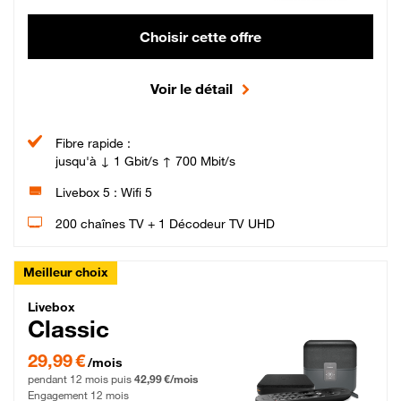
Choisir cette offre
Voir le détail
Fibre rapide :
jusqu'à ↓ 1 Gbit/s ↑ 700 Mbit/s
Livebox 5 : Wifi 5
200 chaînes TV + 1 Décodeur TV UHD
Meilleur choix
Livebox Classic Fibre
Livebox
Classic
29,99 € par mois pendant 12 mois puis 42,99 € par mois, Engagement 12 moi
29,99 €
/mois
pendant 12 mois puis
42,99 €/mois
Engagement 12 mois