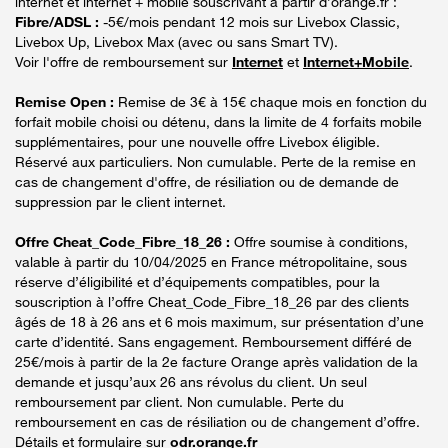
internet et internet + mobile souscrivant à partir d’orange.fr :
Fibre/ADSL :
-5€/mois pendant 12 mois sur Livebox Classic,
Livebox Up, Livebox Max (avec ou sans Smart TV).
Voir l'offre de remboursement sur
Internet
et
Internet+Mobile
.
Remise Open :
Remise de 3€ à 15€ chaque mois en fonction du
forfait mobile choisi ou détenu, dans la limite de 4 forfaits mobile
supplémentaires, pour une nouvelle offre Livebox éligible.
Réservé aux particuliers. Non cumulable. Perte de la remise en
cas de changement d'offre, de résiliation ou de demande de
suppression par le client internet.
Offre Cheat_Code_Fibre_18_26 :
Offre soumise à conditions,
valable à partir du 10/04/2025 en France métropolitaine, sous
réserve d’éligibilité et d’équipements compatibles, pour la
souscription à l’offre Cheat_Code_Fibre_18_26 par des clients
âgés de 18 à 26 ans et 6 mois maximum, sur présentation d’une
carte d’identité. Sans engagement. Remboursement différé de
25€/mois à partir de la 2e facture Orange après validation de la
demande et jusqu’aux 26 ans révolus du client. Un seul
remboursement par client. Non cumulable. Perte du
remboursement en cas de résiliation ou de changement d’offre.
Détails et formulaire sur
odr.orange.fr