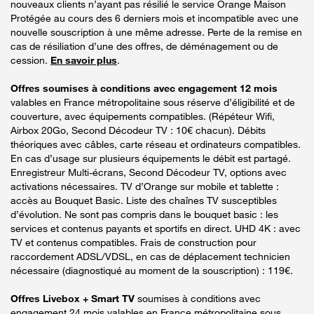
nouveaux clients n’ayant pas résilié le service Orange Maison
Protégée au cours des 6 derniers mois et incompatible avec une
nouvelle souscription à une même adresse. Perte de la remise en
cas de résiliation d’une des offres, de déménagement ou de
cession.
En savoir plus
.
Offres soumises à conditions avec engagement 12 mois
valables en France métropolitaine sous réserve d’éligibilité et de
couverture, avec équipements compatibles. (Répéteur Wifi,
Airbox 20Go, Second Décodeur TV : 10€ chacun). Débits
théoriques avec câbles, carte réseau et ordinateurs compatibles.
En cas d’usage sur plusieurs équipements le débit est partagé.
Enregistreur Multi-écrans, Second Décodeur TV, options avec
activations nécessaires. TV d’Orange sur mobile et tablette :
accès au Bouquet Basic. Liste des chaînes TV susceptibles
d’évolution. Ne sont pas compris dans le bouquet basic : les
services et contenus payants et sportifs en direct. UHD 4K : avec
TV et contenus compatibles. Frais de construction pour
raccordement ADSL/VDSL, en cas de déplacement technicien
nécessaire (diagnostiqué au moment de la souscription) : 119€.
Offres Livebox + Smart TV
soumises à conditions avec
engagement 24 mois valables en France métropolitaine sous