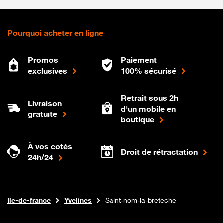
Pourquoi acheter en ligne
Promos
Paiement
exclusives
100% sécurisé
Retrait sous 2h
Livraison
d'un mobile en
gratuite
boutique
À vos cotés
Droit de rétractation
24h/24
Internet fibre
Boutique Orange
Ile-de-france
Yvelines
Saint-nom-la-breteche