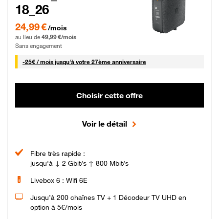
18_26
24,99 € par mois pendant 0 mois puis 49,99 € par mois, Sans engagement
24,99 €
/mois
au lieu de
49,99 €/mois
Sans engagement
25 € par mois
-
25€ / mois
jusqu'à votre 27ème anniversaire
Choisir cette offre
Voir le détail
Fibre très rapide :
jusqu'à ↓ 2 Gbit/s ↑ 800 Mbit/s
Livebox 6 : Wifi 6E
Jusqu’à 200 chaînes TV + 1 Décodeur TV UHD en
option à 5€/mois