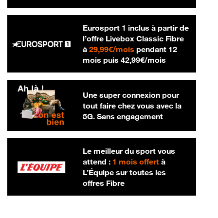
Eurosport 1 inclus à partir de
l’offre Livebox Classic Fibre
29,99 € par mois
à
29,99€/mois
pendant 12
42,99 € par m
mois puis
42,99€/mois
Une super connexion pour
tout faire chez vous avec la
5G. Sans engagement
Le meilleur du sport vous
attend :
1 mois offert
à
L’Équipe sur toutes les
offres Fibre