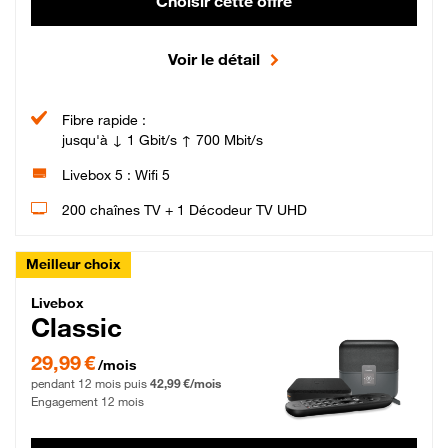
Choisir cette offre
Voir le détail
Fibre rapide :
jusqu'à ↓ 1 Gbit/s ↑ 700 Mbit/s
Livebox 5 : Wifi 5
200 chaînes TV + 1 Décodeur TV UHD
Meilleur choix
Livebox Classic Fibre
Livebox
Classic
29,99 € par mois pendant 12 mois puis 42,99 € par mois, Engagement 12 moi
29,99 €
/mois
pendant 12 mois puis
42,99 €/mois
Engagement 12 mois