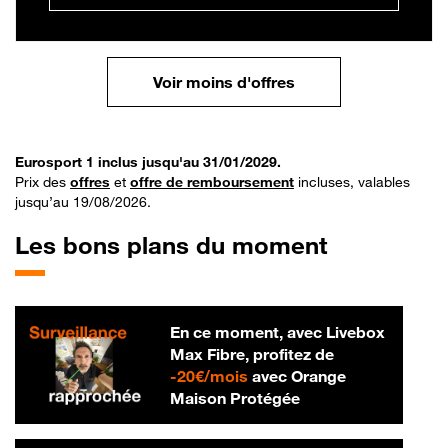
Voir moins d'offres
Eurosport 1 inclus jusqu'au 31/01/2029.
Prix des
offres
et
offre de remboursement
incluses, valables
jusqu’au 19/08/2026.
Les bons plans du moment
En ce moment, avec Livebox
Max Fibre, profitez de
20 € par mois
-
20€/mois
avec Orange
Maison Protégée