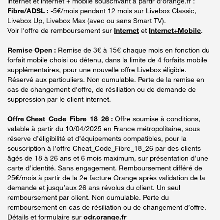
internet et internet + mobile souscrivant à partir d’orange.fr :
Fibre/ADSL :
-5€/mois pendant 12 mois sur Livebox Classic,
Livebox Up, Livebox Max (avec ou sans Smart TV).
Voir l'offre de remboursement sur
Internet
et
Internet+Mobile
.
Remise Open :
Remise de 3€ à 15€ chaque mois en fonction du
forfait mobile choisi ou détenu, dans la limite de 4 forfaits mobile
supplémentaires, pour une nouvelle offre Livebox éligible.
Réservé aux particuliers. Non cumulable. Perte de la remise en
cas de changement d'offre, de résiliation ou de demande de
suppression par le client internet.
Offre Cheat_Code_Fibre_18_26 :
Offre soumise à conditions,
valable à partir du 10/04/2025 en France métropolitaine, sous
réserve d’éligibilité et d’équipements compatibles, pour la
souscription à l’offre Cheat_Code_Fibre_18_26 par des clients
âgés de 18 à 26 ans et 6 mois maximum, sur présentation d’une
carte d’identité. Sans engagement. Remboursement différé de
25€/mois à partir de la 2e facture Orange après validation de la
demande et jusqu’aux 26 ans révolus du client. Un seul
remboursement par client. Non cumulable. Perte du
remboursement en cas de résiliation ou de changement d’offre.
Détails et formulaire sur
odr.orange.fr