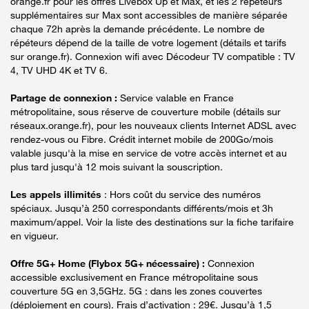
orange.fr pour les offres Livebox Up et Max, et les 2 répéteurs
supplémentaires sur Max sont accessibles de manière séparée
chaque 72h après la demande précédente. Le nombre de
répéteurs dépend de la taille de votre logement (détails et tarifs
sur orange.fr). Connexion wifi avec Décodeur TV compatible : TV
4, TV UHD 4K et TV 6.
Partage de connexion :
Service valable en France
métropolitaine, sous réserve de couverture mobile (détails sur
réseaux.orange.fr), pour les nouveaux clients Internet ADSL avec
rendez-vous ou Fibre. Crédit internet mobile de 200Go/mois
valable jusqu'à la mise en service de votre accès internet et au
plus tard jusqu'à 12 mois suivant la souscription.
Les appels illimités
: Hors coût du service des numéros
spéciaux. Jusqu’à 250 correspondants différents/mois et 3h
maximum/appel. Voir la liste des destinations sur la fiche tarifaire
en vigueur.
Offre 5G+ Home (Flybox 5G+ nécessaire) :
Connexion
accessible exclusivement en France métropolitaine sous
couverture 5G en 3,5GHz. 5G : dans les zones couvertes
(déploiement en cours). Frais d’activation : 29€. Jusqu’à 1,5