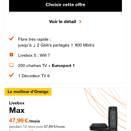
Choisir cette offre
Voir le détail
Fibre très rapide :
jusqu'à ↓ 2 Gbit/s partagés ↑ 800 Mbit/s
Livebox S : Wifi 7
200 chaînes TV +
Eurosport 1
1 Décodeur TV 6
Le meilleur d'Orange
Livebox Max Fibre
Livebox
Max
47,99 € par mois pendant 12 mois puis 57,99 € par mois, Engagement 12 moi
47,99 €
/mois
pendant 12 mois puis
57,99 €/mois