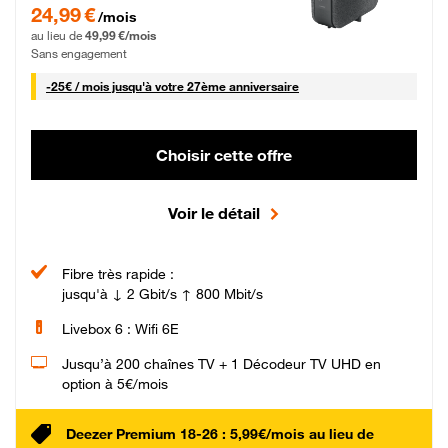
24,99 € par mois pendant 0 mois puis 49,99 € par mois, Sans engagement
24,99 €
/mois
au lieu de
49,99 €/mois
Sans engagement
25 € par mois
-
25€ / mois
jusqu'à votre 27ème anniversaire
Choisir cette offre
Voir le détail
Fibre très rapide :
jusqu'à ↓ 2 Gbit/s ↑ 800 Mbit/s
Livebox 6 : Wifi 6E
Jusqu’à 200 chaînes TV + 1 Décodeur TV UHD en
option à 5€/mois
Deezer Premium 18-26 : 5,99€/mois au lieu de