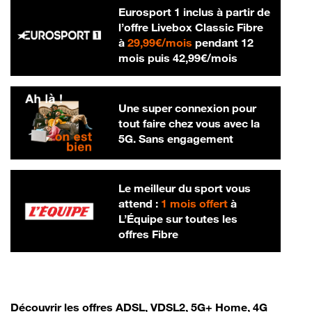
Eurosport 1 inclus à partir de
l’offre Livebox Classic Fibre
29,99 € par mois
à
29,99€/mois
pendant 12
42,99 € par m
mois puis
42,99€/mois
Une super connexion pour
tout faire chez vous avec la
5G. Sans engagement
Le meilleur du sport vous
attend :
1 mois offert
à
L’Équipe sur toutes les
offres Fibre
Découvrir les offres ADSL, VDSL2, 5G+ Home, 4G