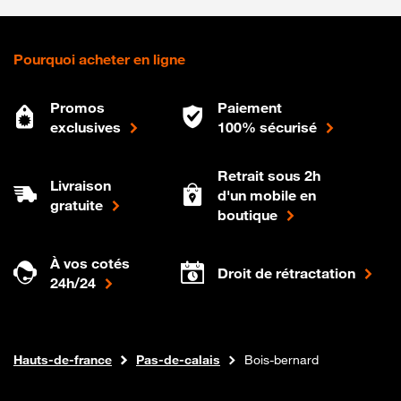
Pourquoi acheter en ligne
Promos
Paiement
exclusives
100% sécurisé
Retrait sous 2h
Livraison
d'un mobile en
gratuite
boutique
À vos cotés
Droit de rétractation
24h/24
Internet fibre
Boutique Orange
Hauts-de-france
Pas-de-calais
Bois-bernard