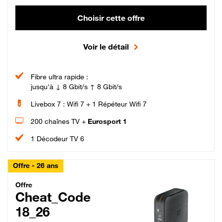
Choisir cette offre
Voir le détail
Fibre ultra rapide :
jusqu'à ↓ 8 Gbit/s ↑ 8 Gbit/s
Livebox 7 : Wifi 7 + 1 Répéteur Wifi 7
200 chaînes TV +
Eurosport 1
1 Décodeur TV 6
Offre - 26 ans
Cheat_Code Fibre_18_26
Offre
Cheat_Code
18_26