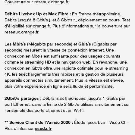
Couverture sur reseaux.orange.fr.
Débits Livebox Up et Max Fibre :
En France métropolitaine.
Débits jusqu’à 8 Gbit/s↓ et 8 Gbit/s↑, déploiement en cours. Test
d’éligibilité sur orange.fr. Plus d’informations sur la couverture sur
reseaux.orange.fr
Les
Mbit/s
(Mégabits par seconde) et
Gbit/s
(Gigabits par
seconde) mesurent la vitesse de connexion Internet. Une
connexion en Mbt/s est suffisante pour des usages courants
comme le streaming HD et la navigation web. En revanche, une
connexion en Gbt/s offre une rapidité optimale pour le streaming
4K, les téléchargements très rapides et la gestion de plusieurs
appareils connectés simultanément. Plus la vitesse est élevée,
plus votre expérience en ligne sera fluide et performante.
2Gbit/s partagés
: Débits max théoriques, jusqu’à 1 Gbit/s par
port Ethernet, dans la limite de 2 Gbit/s utilisés simultanément sur
l’ensemble des ports Ethernet et en Wi-Fi.
** Service Client de l'Année 2026 :
Étude Ipsos bva – Viséo CI –
Plus d'infos sur
escda.fr