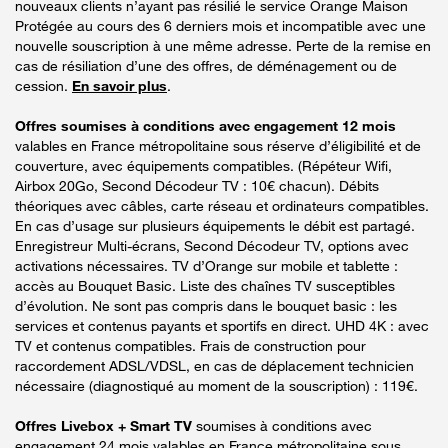
nouveaux clients n’ayant pas résilié le service Orange Maison
Protégée au cours des 6 derniers mois et incompatible avec une
nouvelle souscription à une même adresse. Perte de la remise en
cas de résiliation d’une des offres, de déménagement ou de
cession.
En savoir plus
.
Offres soumises à conditions avec engagement 12 mois
valables en France métropolitaine sous réserve d’éligibilité et de
couverture, avec équipements compatibles. (Répéteur Wifi,
Airbox 20Go, Second Décodeur TV : 10€ chacun). Débits
théoriques avec câbles, carte réseau et ordinateurs compatibles.
En cas d’usage sur plusieurs équipements le débit est partagé.
Enregistreur Multi-écrans, Second Décodeur TV, options avec
activations nécessaires. TV d’Orange sur mobile et tablette :
accès au Bouquet Basic. Liste des chaînes TV susceptibles
d’évolution. Ne sont pas compris dans le bouquet basic : les
services et contenus payants et sportifs en direct. UHD 4K : avec
TV et contenus compatibles. Frais de construction pour
raccordement ADSL/VDSL, en cas de déplacement technicien
nécessaire (diagnostiqué au moment de la souscription) : 119€.
Offres Livebox + Smart TV
soumises à conditions avec
engagement 24 mois valables en France métropolitaine sous