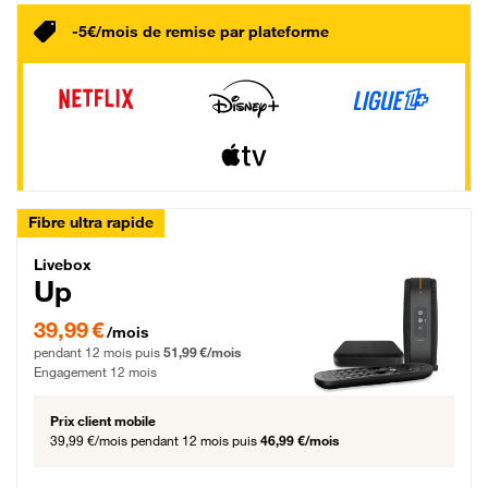
-5€/mois de remise par plateforme
Fibre ultra rapide
Livebox Up Fibre
Livebox
Up
39,99 € par mois pendant 12 mois puis 51,99 € par mois, Engagement 12 moi
39,99 €
/mois
pendant 12 mois puis
51,99 €/mois
Engagement 12 mois
Prix client mobile
39,99 €/mois
pendant 12 mois puis
46,99 €/mois