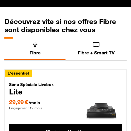
Découvrez vite si nos offres Fibre
sont disponibles chez vous
Fibre
Fibre + Smart TV
L'essentiel
Série Spéciale Livebox Lite Fibre
Série Spéciale Livebox
Lite
29,99 € par mois , Engagement 12 mois
29,99 €
/mois
Engagement 12 mois