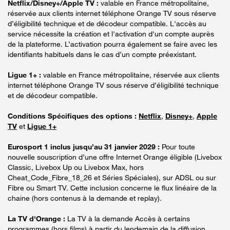
Netflix/Disney+/Apple TV :
valable en France métropolitaine,
réservée aux clients internet téléphone Orange TV sous réserve
d’éligibilité technique et de décodeur compatible. L'accès au
service nécessite la création et l'activation d'un compte auprès
de la plateforme. L’activation pourra également se faire avec les
identifiants habituels dans le cas d’un compte préexistant.
Ligue 1+ :
valable en France métropolitaine, réservée aux clients
internet téléphone Orange TV sous réserve d’éligibilité technique
et de décodeur compatible.
Conditions Spécifiques des options :
Netflix
,
Disney+
,
Apple
TV
et
Ligue 1+
Eurosport 1 inclus jusqu’au 31 janvier 2029 :
Pour toute
nouvelle souscription d’une offre Internet Orange éligible (Livebox
Classic, Livebox Up ou Livebox Max, hors
Cheat_Code_Fibre_18_26 et Séries Spéciales), sur ADSL ou sur
Fibre ou Smart TV. Cette inclusion concerne le flux linéaire de la
chaine (hors contenus à la demande et replay).
La TV d'Orange :
La TV à la demande Accès à certains
programmes (hors films) à partir du lendemain de la diffusion