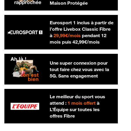
Maison Protégée
Eurosport 1 inclus à partir de
l’offre Livebox Classic Fibre
29,99 € par mois
à
29,99€/mois
pendant 12
42,99 € par m
mois puis
42,99€/mois
Une super connexion pour
tout faire chez vous avec la
5G. Sans engagement
Le meilleur du sport vous
attend :
1 mois offert
à
L’Équipe sur toutes les
offres Fibre