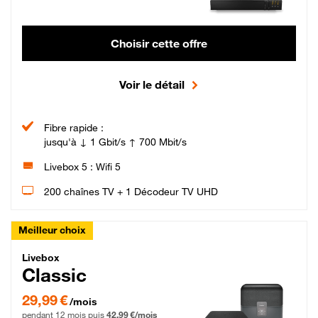
Choisir cette offre
Voir le détail
Fibre rapide :
jusqu'à ↓ 1 Gbit/s ↑ 700 Mbit/s
Livebox 5 : Wifi 5
200 chaînes TV + 1 Décodeur TV UHD
Meilleur choix
Livebox Classic Fibre
Livebox
Classic
29,99 € par mois pendant 12 mois puis 42,99 € par mois, Engagement 12 moi
29,99 €
/mois
pendant 12 mois puis
42,99 €/mois