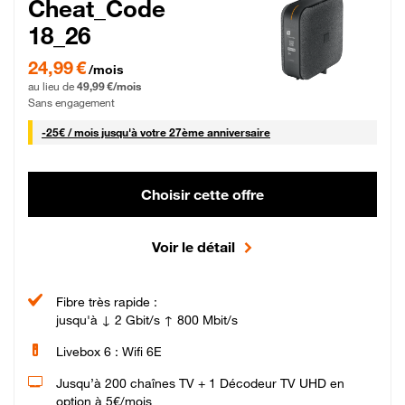
Cheat_Code
18_26
24,99 € par mois pendant 0 mois puis 49,99 € par mois, Sans engagement
24,99 €
/mois
au lieu de
49,99 €/mois
Sans engagement
25 € par mois
-
25€ / mois
jusqu'à votre 27ème anniversaire
Choisir cette offre
Voir le détail
Fibre très rapide :
jusqu'à ↓ 2 Gbit/s ↑ 800 Mbit/s
Livebox 6 : Wifi 6E
Jusqu’à 200 chaînes TV + 1 Décodeur TV UHD en
option à 5€/mois