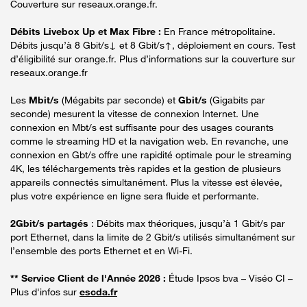
Couverture sur reseaux.orange.fr.
Débits Livebox Up et Max Fibre :
En France métropolitaine.
Débits jusqu’à 8 Gbit/s↓ et 8 Gbit/s↑, déploiement en cours. Test
d’éligibilité sur orange.fr. Plus d’informations sur la couverture sur
reseaux.orange.fr
Les
Mbit/s
(Mégabits par seconde) et
Gbit/s
(Gigabits par
seconde) mesurent la vitesse de connexion Internet. Une
connexion en Mbt/s est suffisante pour des usages courants
comme le streaming HD et la navigation web. En revanche, une
connexion en Gbt/s offre une rapidité optimale pour le streaming
4K, les téléchargements très rapides et la gestion de plusieurs
appareils connectés simultanément. Plus la vitesse est élevée,
plus votre expérience en ligne sera fluide et performante.
2Gbit/s partagés
: Débits max théoriques, jusqu’à 1 Gbit/s par
port Ethernet, dans la limite de 2 Gbit/s utilisés simultanément sur
l’ensemble des ports Ethernet et en Wi-Fi.
** Service Client de l'Année 2026 :
Étude Ipsos bva – Viséo CI –
Plus d'infos sur
escda.fr