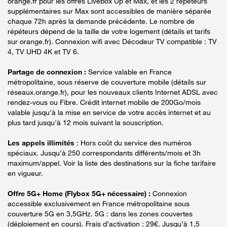
orange.fr pour les offres Livebox Up et Max, et les 2 répéteurs
supplémentaires sur Max sont accessibles de manière séparée
chaque 72h après la demande précédente. Le nombre de
répéteurs dépend de la taille de votre logement (détails et tarifs
sur orange.fr). Connexion wifi avec Décodeur TV compatible : TV
4, TV UHD 4K et TV 6.
Partage de connexion :
Service valable en France
métropolitaine, sous réserve de couverture mobile (détails sur
réseaux.orange.fr), pour les nouveaux clients Internet ADSL avec
rendez-vous ou Fibre. Crédit internet mobile de 200Go/mois
valable jusqu'à la mise en service de votre accès internet et au
plus tard jusqu'à 12 mois suivant la souscription.
Les appels illimités
: Hors coût du service des numéros
spéciaux. Jusqu’à 250 correspondants différents/mois et 3h
maximum/appel. Voir la liste des destinations sur la fiche tarifaire
en vigueur.
Offre 5G+ Home (Flybox 5G+ nécessaire) :
Connexion
accessible exclusivement en France métropolitaine sous
couverture 5G en 3,5GHz. 5G : dans les zones couvertes
(déploiement en cours). Frais d’activation : 29€. Jusqu’à 1,5