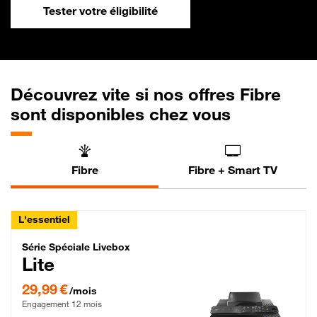
Tester votre éligibilité
Découvrez vite si nos offres Fibre
sont disponibles chez vous
Fibre
Fibre + Smart TV
L'essentiel
Série Spéciale Livebox Lite Fibre
Série Spéciale Livebox
Lite
29,99 € par mois , Engagement 12 mois
29,99 €
/mois
Engagement 12 mois