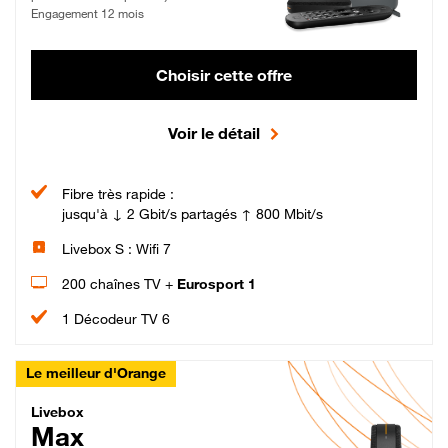
Engagement 12 mois
Choisir cette offre
Voir le détail
Fibre très rapide :
jusqu'à ↓ 2 Gbit/s partagés ↑ 800 Mbit/s
Livebox S : Wifi 7
200 chaînes TV +
Eurosport 1
1 Décodeur TV 6
Le meilleur d'Orange
Livebox Max Fibre
Livebox
Max