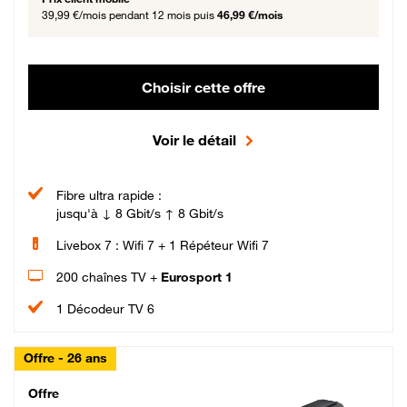
39,99 €/mois
pendant 12 mois puis
46,99 €/mois
Choisir cette offre
Voir le détail
Fibre ultra rapide :
jusqu'à ↓ 8 Gbit/s ↑ 8 Gbit/s
Livebox 7 : Wifi 7 + 1 Répéteur Wifi 7
200 chaînes TV +
Eurosport 1
1 Décodeur TV 6
Offre - 26 ans
Cheat_Code Fibre_18_26
Offre