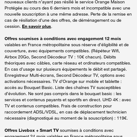
nouveaux clients n’ayant pas résilié le service Orange Maison
Protégée au cours des 6 derniers mois et incompatible avec une
nouvelle souscription à une même adresse. Perte de la remise en
cas de résiliation d’une des offres, de déménagement ou de
cession.
En savoir plus
.
Offres soumises à conditions avec engagement 12 mois
valables en France métropolitaine sous réserve d’éligibilité et de
couverture, avec équipements compatibles. (Répéteur Wifi,
Airbox 20Go, Second Décodeur TV : 10€ chacun). Débits
théoriques avec câbles, carte réseau et ordinateurs compatibles.
En cas d’usage sur plusieurs équipements le débit est partagé.
Enregistreur Multi-écrans, Second Décodeur TV, options avec
activations nécessaires. TV d’Orange sur mobile et tablette :
accès au Bouquet Basic. Liste des chaînes TV susceptibles
d’évolution. Ne sont pas compris dans le bouquet basic : les
services et contenus payants et sportifs en direct. UHD 4K : avec
TV et contenus compatibles. Frais de construction pour
raccordement ADSL/VDSL, en cas de déplacement technicien
nécessaire (diagnostiqué au moment de la souscription) : 119€.
Offres Livebox + Smart TV
soumises à conditions avec
engagement 24 mois valables en France métropolitaine sous