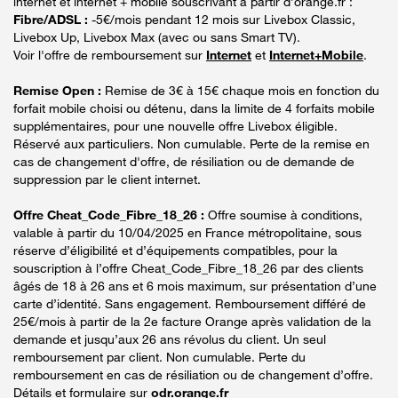
internet et internet + mobile souscrivant à partir d’orange.fr :
Fibre/ADSL :
-5€/mois pendant 12 mois sur Livebox Classic,
Livebox Up, Livebox Max (avec ou sans Smart TV).
Voir l'offre de remboursement sur
Internet
et
Internet+Mobile
.
Remise Open :
Remise de 3€ à 15€ chaque mois en fonction du
forfait mobile choisi ou détenu, dans la limite de 4 forfaits mobile
supplémentaires, pour une nouvelle offre Livebox éligible.
Réservé aux particuliers. Non cumulable. Perte de la remise en
cas de changement d'offre, de résiliation ou de demande de
suppression par le client internet.
Offre Cheat_Code_Fibre_18_26 :
Offre soumise à conditions,
valable à partir du 10/04/2025 en France métropolitaine, sous
réserve d’éligibilité et d’équipements compatibles, pour la
souscription à l’offre Cheat_Code_Fibre_18_26 par des clients
âgés de 18 à 26 ans et 6 mois maximum, sur présentation d’une
carte d’identité. Sans engagement. Remboursement différé de
25€/mois à partir de la 2e facture Orange après validation de la
demande et jusqu’aux 26 ans révolus du client. Un seul
remboursement par client. Non cumulable. Perte du
remboursement en cas de résiliation ou de changement d’offre.
Détails et formulaire sur
odr.orange.fr