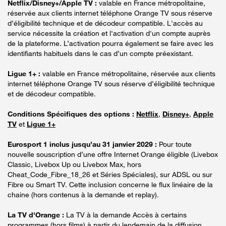
Netflix/Disney+/Apple TV :
valable en France métropolitaine,
réservée aux clients internet téléphone Orange TV sous réserve
d’éligibilité technique et de décodeur compatible. L'accès au
service nécessite la création et l'activation d'un compte auprès
de la plateforme. L’activation pourra également se faire avec les
identifiants habituels dans le cas d’un compte préexistant.
Ligue 1+ :
valable en France métropolitaine, réservée aux clients
internet téléphone Orange TV sous réserve d’éligibilité technique
et de décodeur compatible.
Conditions Spécifiques des options :
Netflix
,
Disney+
,
Apple
TV
et
Ligue 1+
Eurosport 1 inclus jusqu’au 31 janvier 2029 :
Pour toute
nouvelle souscription d’une offre Internet Orange éligible (Livebox
Classic, Livebox Up ou Livebox Max, hors
Cheat_Code_Fibre_18_26 et Séries Spéciales), sur ADSL ou sur
Fibre ou Smart TV. Cette inclusion concerne le flux linéaire de la
chaine (hors contenus à la demande et replay).
La TV d'Orange :
La TV à la demande Accès à certains
programmes (hors films) à partir du lendemain de la diffusion