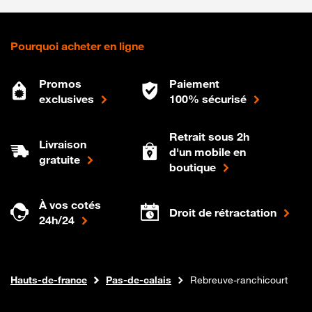
Pourquoi acheter en ligne
Promos
Paiement
exclusives
100% sécurisé
Retrait sous 2h
Livraison
d'un mobile en
gratuite
boutique
À vos cotés
Droit de rétractation
24h/24
Internet fibre
Boutique Orange
Hauts-de-france
Pas-de-calais
Rebreuve-ranchicourt