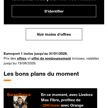
S'identifier
Voir moins d'offres
Eurosport 1 inclus jusqu'au 31/01/2029.
Prix des
offres
et
offre de remboursement
incluses, valables
jusqu’au 19/08/2026.
Les bons plans du moment
En ce moment, avec Livebox
Max Fibre, profitez de
20 € par mois
-
20€/mois
avec Orange