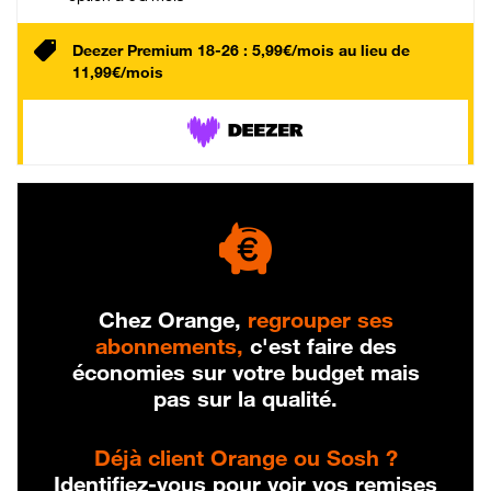
Deezer Premium 18-26 : 5,99€/mois au lieu de
11,99€/mois
Chez Orange,
regrouper ses
abonnements,
c'est faire des
économies sur votre budget mais
pas sur la qualité.
Déjà client Orange ou Sosh ?
Identifiez-vous pour voir vos remises