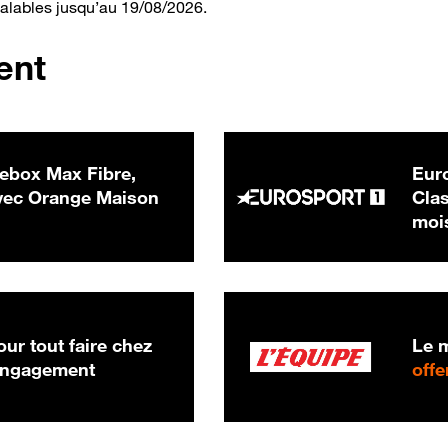
valables jusqu’au 19/08/2026.
ent
ebox Max Fibre,
Euro
 € par mois
ec Orange Maison
Clas
moi
ur tout faire chez
Le m
 engagement
offe