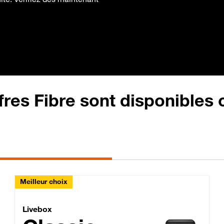
fres Fibre sont disponibles
Meilleur choix
Lite Fibre
Livebox Classic Fibre
Livebox