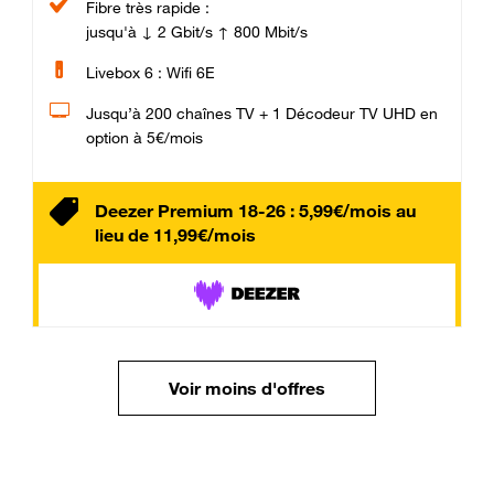
Fibre très rapide :
jusqu'à ↓ 2 Gbit/s ↑ 800 Mbit/s
Livebox 6 : Wifi 6E
Jusqu’à 200 chaînes TV + 1 Décodeur TV UHD en
option à 5€/mois
Deezer Premium 18-26 : 5,99€/mois au
lieu de 11,99€/mois
Voir moins d'offres