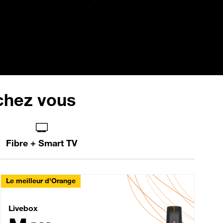
 chez vous
Fibre + Smart TV
Le meilleur d'Orange
Livebox Max Fibre
Livebox