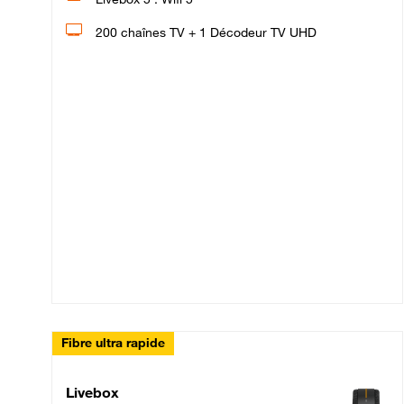
200 chaînes TV + 1 Décodeur TV UHD
Fibre ultra rapide
Livebox Up Fibre
Livebox