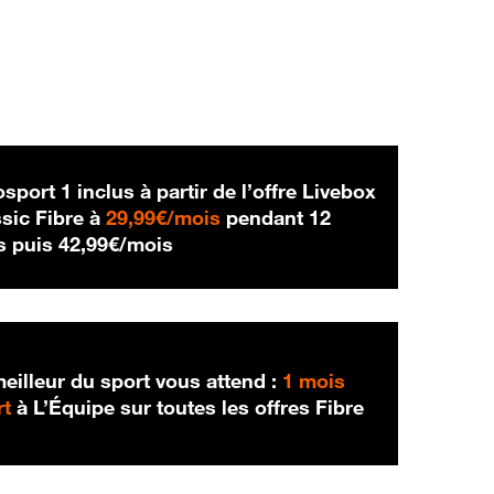
sport 1 inclus à partir de l’offre Livebox
29,99 € par mois
sic Fibre à
29,99€/mois
pendant 12
42,99 € par mois
s puis
42,99€/mois
eilleur du sport vous attend :
1 mois
rt
à L’Équipe sur toutes les offres Fibre