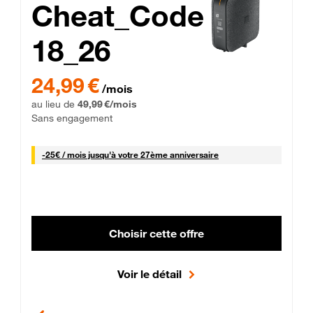
Cheat_Code
18_26
 Engagement 12 mois
24,99 € par mois pendant 0 mois puis 49,99 € par mois, Sans 
24,99 €
/mois
au lieu de
49,99 €/mois
Sans engagement
25 € par mois
-
25€ / mois
jusqu'à votre 27ème anniversaire
Choisir cette offre
Voir le détail