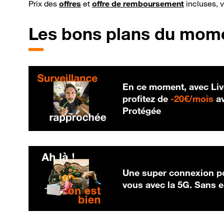
Prix des
offres
et
offre de remboursement
incluses, 
Les bons plans du mom
En ce moment, avec Liv
20
profitez de
-
20€/mois
av
Protégée
Une super connexion po
vous avec la 5G. Sans