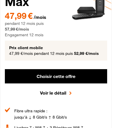
Max
gement 12 mois
47,99 € par mois pendant 12 mois puis 57,99 € par mois, Engageme
47,99 €
/mois
pendant 12 mois puis
57,99 €/mois
Engagement 12 mois
Prix client mobile
47,99 €/mois
pendant 12 mois puis
52,99 €/mois
Choisir cette offre
Voir le détail
Fibre ultra rapide :
jusqu'à ↓ 8 Gbit/s ↑ 8 Gbit/s
Livebox 7 : Wifi 7 + 3 Répéteurs Wifi 7