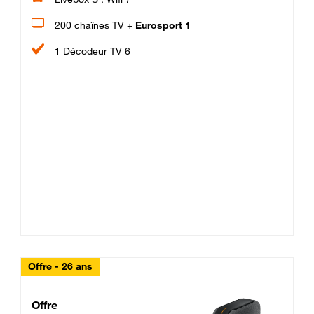
200 chaînes TV +
Eurosport 1
1 Décodeur TV 6
Offre - 26 ans
Cheat_Code Fibre_18_26
Offre