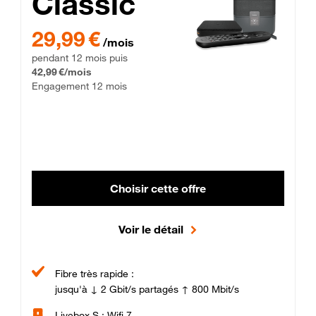
Classic
29,99 € par mois pendant 12 mois puis 42,99 € par mois, Enga
29,99 €
/mois
pendant 12 mois puis
42,99 €/mois
Engagement 12 mois
Choisir cette offre
Voir le détail
Fibre très rapide :
jusqu'à ↓ 2 Gbit/s partagés ↑ 800 Mbit/s
Livebox S : Wifi 7