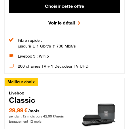
Choisir cette offre
Voir le détail
Fibre rapide :
jusqu'à ↓ 1 Gbit/s ↑ 700 Mbit/s
Livebox 5 : Wifi 5
200 chaînes TV + 1 Décodeur TV UHD
Meilleur choix
Livebox Classic Fibre
Livebox
Classic
29,99 € par mois pendant 12 mois puis 42,99 € par mois, Engagement 12 moi
29,99 €
/mois
pendant 12 mois puis
42,99 €/mois
Engagement 12 mois