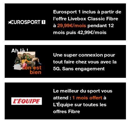
Eurosport 1 inclus à partir de
l’offre Livebox Classic Fibre
29,99 € par mois
à
29,99€/mois
pendant 12
42,99 € par m
mois puis
42,99€/mois
Une super connexion pour
tout faire chez vous avec la
5G. Sans engagement
Le meilleur du sport vous
attend :
1 mois offert
à
L’Équipe sur toutes les
offres Fibre