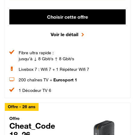
Choisir cette offre
Voir le détail
Fibre ultra rapide :
jusqu'à ↓ 8 Gbit/s ↑ 8 Gbit/s
Livebox 7 : Wifi 7 + 1 Répéteur Wifi 7
200 chaînes TV +
Eurosport 1
1 Décodeur TV 6
Offre - 26 ans
Cheat_Code Fibre_18_26
Offre
Cheat_Code
18_26