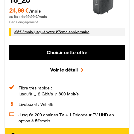
24,99 € par mois pendant 0 mois puis 49,99 € par mois, Sans engagement
24,99 €
/mois
au lieu de
49,99 €/mois
Sans engagement
25 € par mois
-
25€ / mois
jusqu'à votre 27ème anniversaire
Choisir cette offre
Voir le détail
Fibre très rapide :
jusqu'à ↓ 2 Gbit/s ↑ 800 Mbit/s
Livebox 6 : Wifi 6E
Jusqu’à 200 chaînes TV + 1 Décodeur TV UHD en
option à 5€/mois