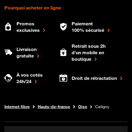
Pourquoi acheter en ligne
Promos
Paiement
exclusives
100% sécurisé
Retrait sous 2h
Livraison
d'un mobile en
gratuite
boutique
À vos cotés
Droit de rétractation
24h/24
Boutique Orange
Internet fibre
Hauts-de-france
Oise
Catigny