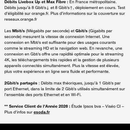
Débits Livebox Up et Max Fibre :
En France métropolitaine.
Débits jusqu’à 8 Gbit/s↓ et 8 Gbit/s↑, déploiement en cours. Test
d’éligibilité sur orange.fr. Plus d’informations sur la couverture sur
reseaux.orange.fr
Les
Mbit/s
(Mégabits par seconde) et
Gbit/s
(Gigabits par
seconde) mesurent la vitesse de connexion Internet. Une
connexion en Mbt/s est suffisante pour des usages courants
comme le streaming HD et la navigation web. En revanche, une
connexion en Gbt/s offre une rapidité optimale pour le streaming
4K, les téléchargements très rapides et la gestion de plusieurs
appareils connectés simultanément. Plus la vitesse est élevée,
plus votre expérience en ligne sera fluide et performante.
2Gbit/s partagés
: Débits max théoriques, jusqu’à 1 Gbit/s par
port Ethernet, dans la limite de 2 Gbit/s utilisés simultanément sur
l’ensemble des ports Ethernet et en Wi-Fi.
** Service Client de l'Année 2026 :
Étude Ipsos bva – Viséo CI –
Plus d'infos sur
escda.fr