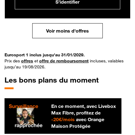
S'identifier
Voir moins d'offres
Eurosport 1 inclus jusqu'au 31/01/2029.
Prix des
offres
et
offre de remboursement
incluses, valables
jusqu’au 19/08/2026.
Les bons plans du moment
En ce moment, avec Livebox
Max Fibre, profitez de
20 € par mois
-
20€/mois
avec Orange
Maison Protégée