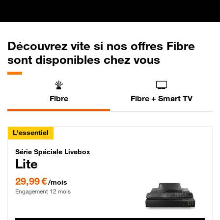
Découvrez vite si nos offres Fibre
sont disponibles chez vous
Fibre
Fibre + Smart TV
L'essentiel
Série Spéciale Livebox Lite Fibre
Série Spéciale Livebox
Lite
29,99 € par mois , Engagement 12 mois
29,99 €
/mois
Engagement 12 mois