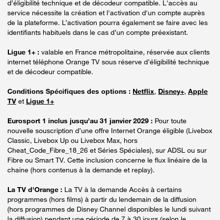
d’éligibilité technique et de décodeur compatible. L'accès au
service nécessite la création et l'activation d'un compte auprès
de la plateforme. L’activation pourra également se faire avec les
identifiants habituels dans le cas d’un compte préexistant.
Ligue 1+ :
valable en France métropolitaine, réservée aux clients
internet téléphone Orange TV sous réserve d’éligibilité technique
et de décodeur compatible.
Conditions Spécifiques des options :
Netflix
,
Disney+
,
Apple
TV
et
Ligue 1+
Eurosport 1 inclus jusqu’au 31 janvier 2029 :
Pour toute
nouvelle souscription d’une offre Internet Orange éligible (Livebox
Classic, Livebox Up ou Livebox Max, hors
Cheat_Code_Fibre_18_26 et Séries Spéciales), sur ADSL ou sur
Fibre ou Smart TV. Cette inclusion concerne le flux linéaire de la
chaine (hors contenus à la demande et replay).
La TV d'Orange :
La TV à la demande Accès à certains
programmes (hors films) à partir du lendemain de la diffusion
(hors programmes de Disney Channel disponibles le lundi suivant
la diffusion) pendant une période de 7 à 30 jours (selon le