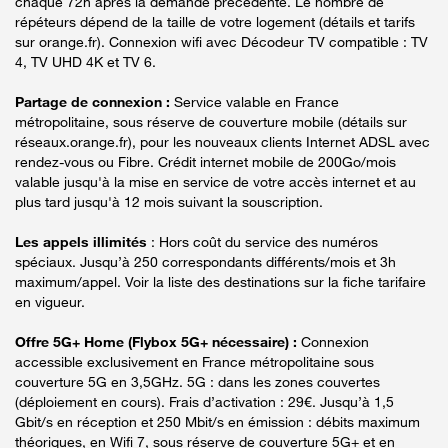
chaque 72h après la demande précédente. Le nombre de
répéteurs dépend de la taille de votre logement (détails et tarifs
sur orange.fr). Connexion wifi avec Décodeur TV compatible : TV
4, TV UHD 4K et TV 6.
Partage de connexion :
Service valable en France
métropolitaine, sous réserve de couverture mobile (détails sur
réseaux.orange.fr), pour les nouveaux clients Internet ADSL avec
rendez-vous ou Fibre. Crédit internet mobile de 200Go/mois
valable jusqu'à la mise en service de votre accès internet et au
plus tard jusqu'à 12 mois suivant la souscription.
Les appels illimités
: Hors coût du service des numéros
spéciaux. Jusqu’à 250 correspondants différents/mois et 3h
maximum/appel. Voir la liste des destinations sur la fiche tarifaire
en vigueur.
Offre 5G+ Home (Flybox 5G+ nécessaire) :
Connexion
accessible exclusivement en France métropolitaine sous
couverture 5G en 3,5GHz. 5G : dans les zones couvertes
(déploiement en cours). Frais d’activation : 29€. Jusqu’à 1,5
Gbit/s en réception et 250 Mbit/s en émission : débits maximum
théoriques, en Wifi 7, sous réserve de couverture 5G+ et en