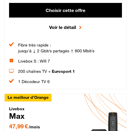
Choisir cette offre
Voir le détail
Fibre très rapide :
jusqu'à ↓ 2 Gbit/s partagés ↑ 800 Mbit/s
Livebox S : Wifi 7
200 chaînes TV +
Eurosport 1
1 Décodeur TV 6
Le meilleur d'Orange
Livebox Max Fibre
Livebox
Max
47,99 € par mois pendant 12 mois puis 57,99 € par mois, Engagement 12 moi
47,99 €
/mois