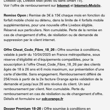
Livebox Up, Livebox Max (avec ou sans Smart TV).
Voir l'offre de remboursement sur
Internet
et
Internet+Mobile
.
Remise Open :
Remise de 3€ à 15€ chaque mois en fonction du
forfait mobile choisi ou détenu, dans la limite de 4 forfaits mobile
supplémentaires, pour une nouvelle offre Livebox éligible.
Réservé aux particuliers. Non cumulable. Perte de la remise en
cas de changement d'offre, de résiliation ou de demande de
suppression par le client internet.
Offre Cheat_Code_Fibre_18_26 :
Offre soumise à conditions,
valable à partir du 10/04/2025 en France métropolitaine, sous
réserve d’éligibilité et d’équipements compatibles, pour la
souscription à l’offre Cheat_Code_Fibre_18_26 par des clients
âgés de 18 à 26 ans et 6 mois maximum, sur présentation d’une
carte d’identité. Sans engagement. Remboursement différé de
25€/mois à partir de la 2e facture Orange après validation de la
demande et jusqu’aux 26 ans révolus du client. Un seul
remboursement par client. Non cumulable. Perte du
remboursement en cas de résiliation ou de changement d’offre.
Détails et formulaire sur
odr.orange.fr
Deezer Premium 18-26 :
Offre soumise à conditions en